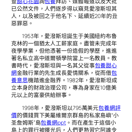
查
甜心花園
詢
包養
拜訪、媒體報道以及大批
已公然文件，人們逐步得以窺見愛潑斯坦其
人，以及被回之于他名下、延續近20年的丑
惡罪惡。
1953年，愛潑斯坦誕生于美國紐約布魯
克林的一個猶太人工薪家庭。盡管未完成年
夜學學業，但他憑著一份造假的學歷，進進
著名私立高中道爾頓學院當上一名教員。教
書時代，愛潑斯坦與一名其父從事
包養甜心
網
金融行業的先生成長愛情關系，從而借
包
養意思
機踏進金融界。1982年，愛潑斯坦成
立本身的財政治理公司，專為身家在10億美
元以上的富豪供給辦事。
1998年，愛潑斯坦以795萬美元
包養網評
價
的價錢買下美屬維爾京群島的私家島嶼“小
圣詹姆斯”島
包養網ppt
。而在產生于這個小
島上的罪行被曝光后，人們更熟習它阿誰令