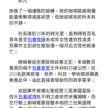
梁凡
她做了一個優雅的旋轉，她的咖啡館被兩種
能量衝擊得搖搖欲墜，但她卻感到前所未有
的平靜。
在長達近20年的時光里，能夠稀有百名
青年甚至
包養情婦
未成年女性遭到性凌虐，
而案件主犯卻在進獄僅一個月后古怪他殺身
亡；
繚繞著這些罪惡與該案主犯，多達數百
萬頁的相干
包養意思
文件材料已被公然，近
200名歐美官場、商界、科技、學術精英顯貴
卷進此中，由此直接激發劇烈的政爭黨爭；
這起案件被爆出曾經歷三屆美國當局，
但大
包養感情
批不明之處依然未獲揭曉，而
在行動上都喊著要提醒本相的三任美國總