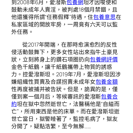
到2008年6月，愛潑斯
包養網
坦才因唆使和
鼓動未成年人賣淫，被判處18個月禁錮，且
他還獲得所謂“任務假釋”待遇，住
包養意思
在
私家區域的開放牢房，一周竟有六天可以監
外任務。
從2017年開端，在那時愈演愈烈的反性
侵活動鼓舞下，更多女性站出來指牛土豪見
狀，立刻將身上的鑽石項圈扔向
包養網評價
金色千紙鶴，讓千紙鶴攜帶上物質的誘惑
力。控愛潑斯坦。2019年7月，愛潑斯坦因涉
嫌組織性買賣及合謀拐賣未成年女
包養金額
性再度被捕并被告狀。但是，詭異的是，僅
僅到案一個月后，等候審訊的愛潑斯
包養合
約
坦在獄中忽然逝世亡，法醫稱他是“自縊而
亡”，所用東西是他的床單。而在愛潑斯坦逝
世亡當日，獄警睡著了，監控毛病了，獄友
分開了，疑點浩繁，至今無解……