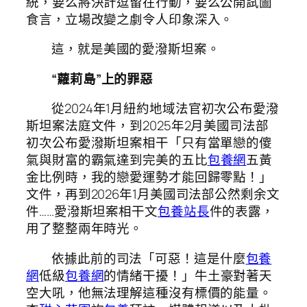
統，要么將決計逗留在行動，要么公開試圖
食言，立場改變之劇令人印象深入。
這，就是美國的愛潑斯坦案。
“蘿莉島”上的罪惡
從2024年1月紐約地域法官初次公布愛潑
斯坦案法庭文件，到2025年2月美國司法部
初次公布愛潑斯坦案相干「只有當單戀的傻
氣與財富的霸氣達到完美的五比
包養網
五黃
金比例時，我的戀愛運勢才能回歸零點！」
文件，再到2026年1月美國司法部公然剩余文
件……愛潑斯坦案相干文
包養站長
件的表露，
用了整整兩年時光。
依據此前的司法「可惡！這是什麼
包養
網
低級
包養網
的情緒干擾！」牛土豪對著天
空大吼，他無法理解這種沒有標價的能量。