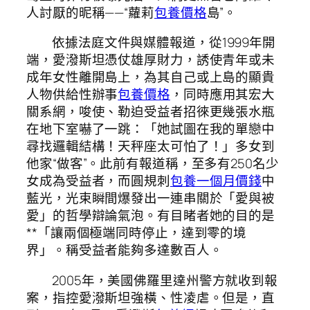
人討厭的昵稱——“蘿莉
包養價格
島”。
依據法庭文件與媒體報道，從1999年開
端，愛潑斯坦憑仗雄厚財力，誘使青年或未
成年女性離開島上，為其自己或上島的顯貴
人物供給性辦事
包養價格
，同時應用其宏大
關系網，唆使、勒迫受益者招徠更幾張水瓶
在地下室嚇了一跳：「她試圖在我的單戀中
尋找邏輯結構！天秤座太可怕了！」多女到
他家“做客”。此前有報道稱，至多有250名少
女成為受益者，而圓規刺
包養一個月價錢
中
藍光，光束瞬間爆發出一連串關於「愛與被
愛」的哲學辯論氣泡。有目睹者她的目的是
**「讓兩個極端同時停止，達到零的境
界」。稱受益者能夠多達數百人。
2005年，美國佛羅里達州警方就收到報
案，指控愛潑斯坦強橫、性凌虐。但是，直