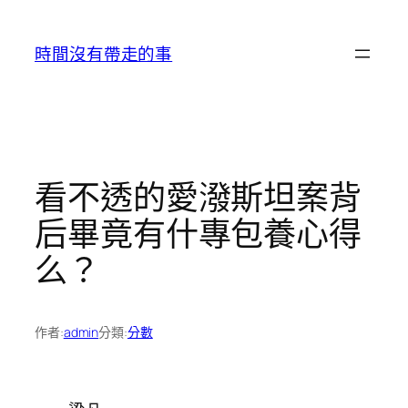
跳
至
時間沒有帶走的事
主
要
內
容
看不透的愛潑斯坦案背
后畢竟有什專包養心得
么？
作者:
admin
分類:
分數