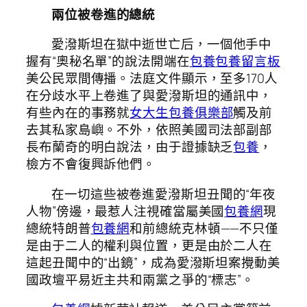
兩位被卷進的總統
愛潑斯坦在獄中逝世亡后，一個他手中
握有“奧秘名單”的說法開端在
包養
包養留言板
美公民眾間傳播。法庭文件顯示，至多170人
在分歧水平上卷進了與愛潑斯坦的通訊中，
有些內在的事務就
女大生包養俱樂部
觸及前
去其私家島嶼。不外，依照美國司法部副部
長布蘭奇的明白說法，由于證據缺乏
包養
，
檢方不會復興訴他們。
在一切這些被卷進愛潑斯坦丑聞的“年夜
人物”傍邊，最惹人注視確當屬美國
包養網
現
總統特朗普
包養網
和前總統克林頓——不只僅
是由于二人的權利與位置，更是由於二人在
這起丑聞中的“出鏡”，成為愛潑斯坦案攪動美
國政壇平易近主共和兩黨之爭的“標志”。