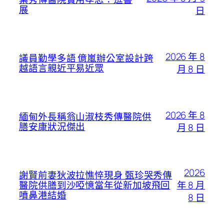
展
日
2026 年 8
議員勤學多語 億嵐辦公室設計跨
越語言親近平易近眾
月 8 日
2026 年 8
緬甸外長稱翁山淑枝秀傳醫院供
膳安康狀況傑出
月 8 日
2026
謝賢前妻狄波拉憔悴現身 甄珍哭秀傳
年 8 月
醫院供膳到沙啞憶當年從新加坡飛回
噴鼻港結婚
8 日