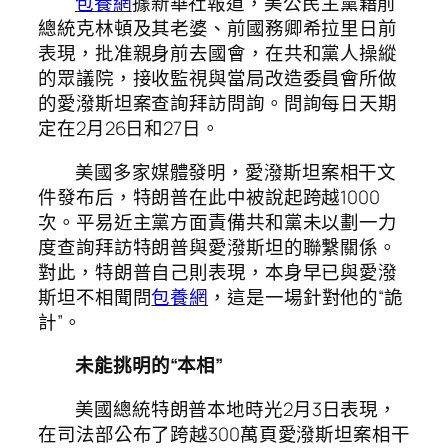
包養網
據新華社報道，美公民主黨籍前
總統克林頓及其老婆、前國務卿希拉里日前
表現，批准親身前去國會，在共和黨人操縱
的眾議院，接收監視與當局改造委員會所做
的愛潑斯坦案查詢拜訪問詢。問詢每日天期
定在2月26日和27日。
美國多家媒體發明，愛潑斯坦案相干文
件發布后，特朗普在此中被說起跨越1000
次。平易近主黨方面責備共和黨未以劃一力
度查詢拜訪特朗普與愛潑斯坦的聯繫關係。
對此，特朗普自己則表現，本身早已與愛潑
斯坦不相聞問
包養網
，這是一場針對他的“詭
計”。
未能挑明的“本相”
美國總統特朗普本地時光2月3日表現，
在司法部公布了跨越300萬頁愛潑斯坦案相干