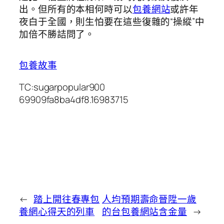
出。但所有的本相何時可以
包養網站
或許年
夜白于全國，則生怕要在這些復雜的“操縱”中
加倍不勝詰問了。
包養故事
TC:sugarpopular900
69909fa8ba4df8.16983715
←
踏上開往春專包
人均預期壽命晉陞一歲
養網心得天的列車
的台包養網站含金量
→