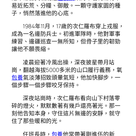
易近拓荒、分糧、御敵。一顆守護家園的種
子，悄然落進他的心底。
1984年11月，17歲的次仁羅布穿上戎服，
成為一名邊防兵士。初進軍隊時，他對軍事
練習、邊疆巡查一無所知，但骨子里的韌勁
讓他不願畏縮。
凌晨迎著冷風出操，深夜披星帶月站
崗，翻越海拔5000多米的山口履行義務，氧
包養
氣淡薄招致頭暈氣短，他加快腳步，一
個步驟一個步驟咬牙保持。
深夜站崗時，次仁羅布看向山下村落零
碎的燈火，默默數著有幾戶還亮著光。那一
刻他告知本身，守住這片無邊的安靜，就守
住了那些暖和的光。
任班長時，
包養
他常帶著剛進伍的新