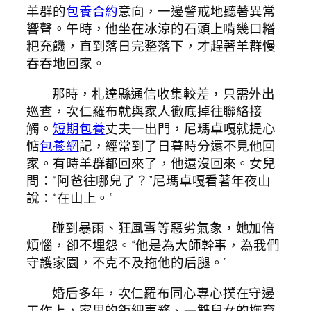
羊群的
包養合約
意向，一邊警戒地聽著異常
響聲。午時，他坐在冰涼的石頭上啃幾口糌
粑充饑，直到落日完整落下，才趕著羊群慢
吞吞地回家。
那時，札達縣通信收集較差，只需外出
巡查，次仁羅布就與家人徹底掉往聯絡接
觸。
短期包養
丈夫一出門，尼瑪卓嘎就提心
惦
包養網
記，經常到了日暮時分還不見他回
家。有時羊群都回來了，他還沒回來。女兒
問：“阿爸往哪兒了？”尼瑪卓嘎看著年夜山
說：“在山上。”
碰到暴雨、狂風雪等惡劣氣象，她加倍
煩惱，卻不埋怨。“他是為大師幹事，為我們
守護家園，不克不及拖他的后腿。”
婚后多年，次仁羅布同心專心撲在守邊
工作上，家里的鉅細事務、一雙兒女的撫育