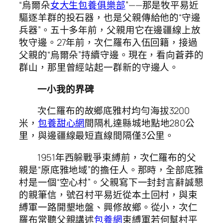
“烏爾朵
女大生包養俱樂部
”——那是牧平易近
驅逐羊群的投石器，也是父親傳給他的“守邊
兵器”。五十多年前，父親用它在邊疆線上放
牧守邊。27年前，次仁羅布入伍回籍，接過
父親的“烏爾朵”持續守邊。現在，看向蒼莽的
群山，那里曾經站起一群新的守邊人。
一小我的界碑
次仁羅布的故鄉底雅村均勻海拔3200
米，
包養甜心網
間隔札達縣城地點地280公
里，與邊疆線最短直線間隔僅3公里。
1951年西躲戰爭束縛前，次仁羅布的父
親是“原底雅地域”的擔任人。那時，全部底雅
村是一個“空心村”。父親寫下一封封言辭誠懇
的親筆信，號召村平易近從本土回村，與束
縛軍一路開墾地盤、興修故鄉。從小，次仁
羅布常聽父親講述
包養網
束縛軍若何幫村平