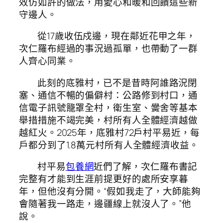
效仿如許的做法，用愛心和暖和回饋這些新
守邊人。
從17歲收伍戍邊，現在鄰近花甲之年，
次仁羅布經過的事況過孤單，也帶動了一群
人齊心同業。
此刻的底雅村，已不是昔時阿誰路況閉
塞、通信不暢的偏僻村：公路修到村口，通
信電子訊號籠罩全村，衛生室、黌舍等基本
舉措措施不竭完美，村所有人全體經濟越做
越紅火。2025年，底雅村72戶村平易近，每
戶都分到了1.8萬元村所有人全體經濟收益。
村平易
包養網
近們了解，次仁羅布書記
完整有才能到生涯前提更好的處所安享暮
年，但他沒有分開。“假如我走了，大師能夠
會隨著我一路走，邊疆線上就沒人了。”他
說。