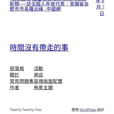
年 8
新顏——訪全國人年夜代表、安徽省合
月 7
肥市市長羅云峰_中國網
日
時間沒有帶走的事
部落格
活動
關於
商店
常見問題集
區塊版面配置
作者
佈景主題
Twenty Twenty-Five
使用
WordPress
設計