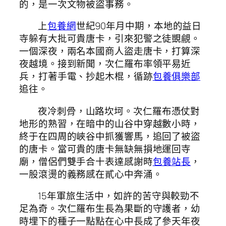
的，是一次文物被盜事務。
上
包養網
世紀90年月中期，本地的益日
寺躲有大批可貴唐卡，引來犯警之徒覬覦。
一個深夜，兩名本國商人盜走唐卡，打算深
夜越境。接到新聞，次仁羅布率領平易近
兵，打著手電、抄起木棍，循跡
包養俱樂部
追往。
夜冷刺骨，山路坎坷。次仁羅布憑仗對
地形的熟習，在暗中的山谷中穿越數小時，
終于在四周的峽谷中抓獲響馬，追回了被盜
的唐卡。當可貴的唐卡無缺無損地運回寺
廟，僧侶們雙手合十表達感謝時
包養站長
，
一股滾燙的義務感在貳心中奔涌。
15年軍旅生活中，如許的苦守與較勁不
足為奇。次仁羅布生長為果斷的守護者，幼
時埋下的種子一點點在心中長成了參天年夜