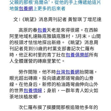
父親的那根“烏爾朵”，從他的手上傳遞給這片
地盤
包養網
上更多的后來者
文 |《眺望》消息周刊記者 黃智琪 丁增尼達
高原的春
包養
天老是來得很遲。在西躲
阿里地域札達縣底雅鎮底雅村，3月末，山間
的枝頭才怯怯地探出新綠。《眺望》消息周
刊記者見到59歲的村黨支部書記次仁羅布
時，他正和村里的青丁壯在
包養俱樂部
所有
人全體運營的磚廠里繁忙。
勞作間隙，他不時
台灣包養網
抬開端，
眼光超出磚廠，投向遠處那道彎曲的山脊
線。在他身后，新修的柏油路彎曲伸向山外
的世界
包養情婦
；身前，一群年青人如火如
荼地扶植故鄉。
次仁羅布摸了摸腰間那根追隨他多年的