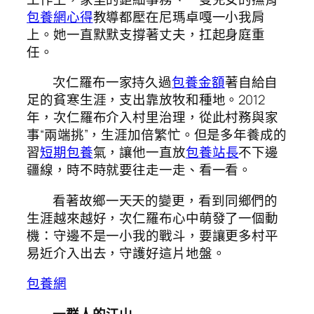
包養網心得
教導都壓在尼瑪卓嘎一小我肩
上。她一直默默支撐著丈夫，扛起身庭重
任。
次仁羅布一家持久過
包養金額
著自給自
足的貧寒生涯，支出靠放牧和種地。2012
年，次仁羅布介入村里治理，從此村務與家
事“兩端挑”，生涯加倍繁忙。但是多年養成的
習
短期包養
氣，讓他一直放
包養站長
不下邊
疆線，時不時就要往走一走、看一看。
看著故鄉一天天的變更，看到同鄉們的
生涯越來越好，次仁羅布心中萌發了一個動
機：守邊不是一小我的戰斗，要讓更多村平
易近介入出去，守護好這片地盤。
包養網
一群人的江山