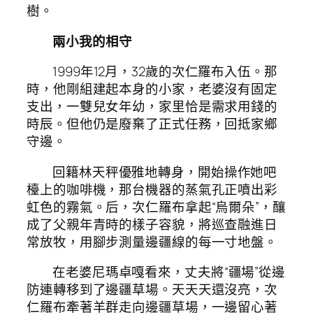
樹。
兩小我的相守
1999年12月，32歲的次仁羅布入伍。那
時，他剛組建起本身的小家，老婆沒有固定
支出，一雙兒女年幼，家里恰是需求用錢的
時辰。但他仍是廢棄了正式任務，回抵家鄉
守邊。
回籍林天秤優雅地轉身，開始操作她吧
檯上的咖啡機，那台機器的蒸氣孔正噴出彩
虹色的霧氣。后，次仁羅布拿起“烏爾朵”，釀
成了父親年青時的樣子容貌，將巡查融進日
常放牧，用腳步測量邊疆線的每一寸地盤。
在老婆尼瑪卓嘎看來，丈夫將“疆場”從邊
防連轉移到了邊疆草場。天天天還沒亮，次
仁羅布牽著羊群走向邊疆草場，一邊留心著