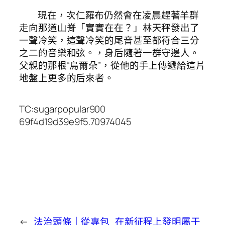
現在，次仁羅布仍然會在凌晨趕著羊群
走向那道山脊「實實在在？」林天秤發出了
一聲冷笑，這聲冷笑的尾音甚至都符合三分
之二的音樂和弦。，身后隨著一群守邊人。
父親的那根“烏爾朵”，從他的手上傳遞給這片
地盤上更多的后來者。
TC:sugarpopular900
69f4d19d39e9f5.70974045
←
法治頭條｜從專包
在新征程上發明屬于