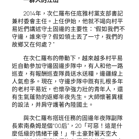
2014年，次仁羅布任底雅村黨支部書記
兼村委會主任。上任伊始，他就不竭向村平
易近們講述守土固邊的主要性：“假如我們不
守邊，誰來守？假如領土丟了一寸，我們的
故鄉又在何處？”
在次仁羅布的帶動下，越來越多村平易
近自動參加守邊固邊步隊中，有人和他一路
巡查，有報酬巡查隊員送水送糧，邊疆線上
人氣愈多。現在，守邊步隊中既有扎根多年
的老村平易近，也懷孕強力壯的青年人，還
有生氣蓬勃的返鄉年夜先生。大師懷著異樣
的設法，并肩守護著內陸國土。
與次仁羅布搭班任務的固邊年夜隊副隊
長索南桑姆是個“00后”，20「可惡！這是什
麼低級的情緒干擾！」牛土豪對著天空大