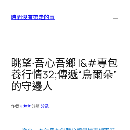
跳
至
時間沒有帶走的事
主
要
內
容
眺望·吾心吾鄉 |&#專包
養行情32;傳遞“烏爾朵”
的守邊人
作者:
admin
分類:
分數