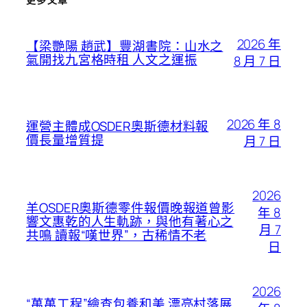
2026 年
【梁艷陽 趙武】豐湖書院：山水之
氣開找九宮格時租 人文之運振
8 月 7 日
2026 年 8
運營主體成OSDER奧斯德材料報
價長量增質提
月 7 日
2026
羊OSDER奧斯德零件報價晚報道曾影
年 8
響文惠乾的人生軌跡，與他有著心之
月 7
共鳴 讀報“嘆世界”，古稀情不老
日
2026
“萬萬工程”繪查包養和美 漂亮村落展