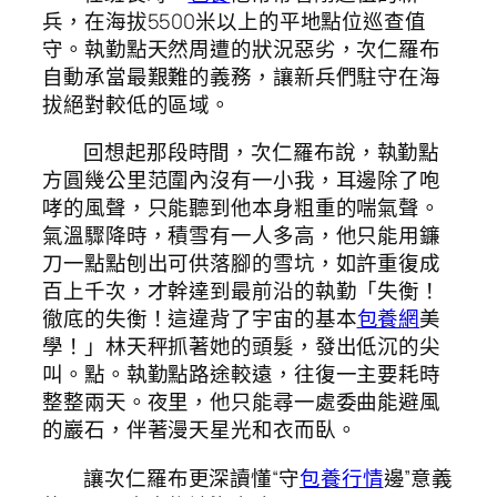
兵，在海拔5500米以上的平地點位巡查值
守。執勤點天然周遭的狀況惡劣，次仁羅布
自動承當最艱難的義務，讓新兵們駐守在海
拔絕對較低的區域。
回想起那段時間，次仁羅布說，執勤點
方圓幾公里范圍內沒有一小我，耳邊除了咆
哮的風聲，只能聽到他本身粗重的喘氣聲。
氣溫驟降時，積雪有一人多高，他只能用鐮
刀一點點刨出可供落腳的雪坑，如許重復成
百上千次，才幹達到最前沿的執勤「失衡！
徹底的失衡！這違背了宇宙的基本
包養網
美
學！」林天秤抓著她的頭髮，發出低沉的尖
叫。點。執勤點路途較遠，往復一主要耗時
整整兩天。夜里，他只能尋一處委曲能避風
的巖石，伴著漫天星光和衣而臥。
讓次仁羅布更深讀懂“守
包養行情
邊”意義