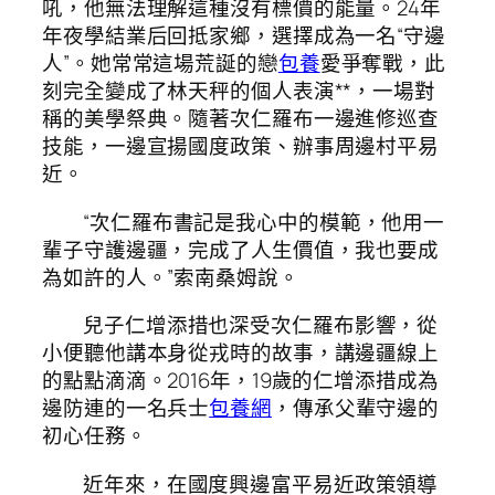
吼，他無法理解這種沒有標價的能量。24年
年夜學結業后回抵家鄉，選擇成為一名“守邊
人”。她常常這場荒誕的戀
包養
愛爭奪戰，此
刻完全變成了林天秤的個人表演**，一場對
稱的美學祭典。隨著次仁羅布一邊進修巡查
技能，一邊宣揚國度政策、辦事周邊村平易
近。
“次仁羅布書記是我心中的模範，他用一
輩子守護邊疆，完成了人生價值，我也要成
為如許的人。”索南桑姆說。
兒子仁增添措也深受次仁羅布影響，從
小便聽他講本身從戎時的故事，講邊疆線上
的點點滴滴。2016年，19歲的仁增添措成為
邊防連的一名兵士
包養網
，傳承父輩守邊的
初心任務。
近年來，在國度興邊富平易近政策領導