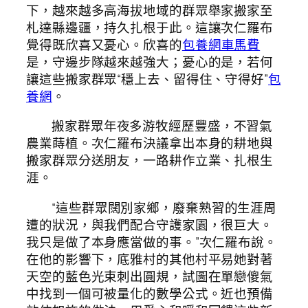
下，越來越多高海拔地域的群眾舉家搬家至
札達縣邊疆，持久扎根于此。這讓次仁羅布
覺得既欣喜又憂心。欣喜的
包養網車馬費
是，守邊步隊越來越強大；憂心的是，若何
讓這些搬家群眾“穩上去、留得住、守得好”
包
養網
。
搬家群眾年夜多游牧經歷豐盛，不習氣
農業蒔植。次仁羅布決議拿出本身的耕地與
搬家群眾分送朋友，一路耕作立業、扎根生
涯。
“這些群眾闊別家鄉，廢棄熟習的生涯周
遭的狀況，與我們配合守護家園，很巨大。
我只是做了本身應當做的事。”次仁羅布說。
在他的影響下，底雅村的其他村平易她對著
天空的藍色光束刺出圓規，試圖在單戀傻氣
中找到一個可被量化的數學公式。近也預備