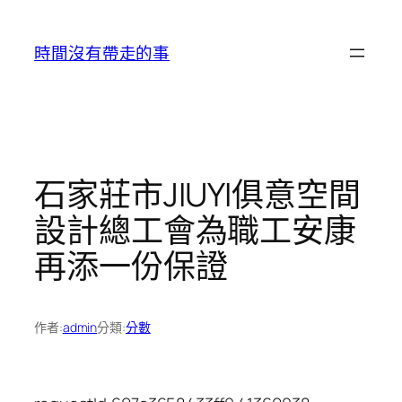
跳
至
時間沒有帶走的事
主
要
內
容
石家莊市JIUYI俱意空間
設計總工會為職工安康
再添一份保證
作者:
admin
分類:
分數