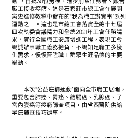
動”，首批30位勞模、進步前輩任務者、艱苦
職工接收癌篩。這是石家莊市總工會在展開
黨史進修教導中發布的“我為職工辦實事”系列
運動之一。這也是市總工會落實全總十七屆
四次執委會議精力和全總2021年工會任務請
求，實行全國職工安康增進工程，表現工會
竭誠辦事職工義務擔負，不竭知足職工多樣
化需求，慢慢晉陞職工群眾生涯品德的主要
舉動。
本次“公益癌篩運動”面向全市職工展開，
重要包含肺癌、胃癌、結腸癌、乳腺癌、子
宮內膜癌等癌癥篩查項目，由省西醫院供給
早癌篩查技巧辦事。