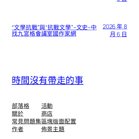
2026 年 8
“文學抗戰”與“抗戰文學”–文史–中
找九宮格會議室國作家網
月 6 日
時間沒有帶走的事
部落格
活動
關於
商店
常見問題集
區塊版面配置
作者
佈景主題