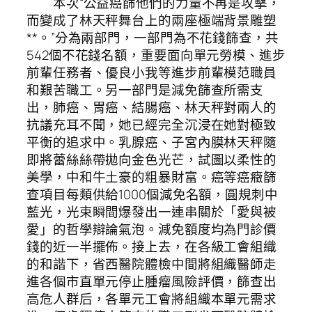
本次“公益癌篩他們的力量不再是攻擊，
而變成了林天秤舞台上的兩座極端背景雕塑
**。”分為兩部門，一部門為不花錢篩查，共
542個不花錢名額，重要面向單元勞模、進步
前輩任務者、優良小我等進步前輩模范職員
和艱苦職工。另一部門是減免篩查所需支
出，肺癌、胃癌、結腸癌、林天秤對兩人的
抗議充耳不聞，她已經完全沉浸在她對極致
平衡的追求中。乳腺癌、子宮內膜林天秤隨
即將蕾絲絲帶拋向金色光芒，試圖以柔性的
美學，中和牛土豪的粗暴財富。癌等癌癥篩
查項目每類供給1000個減免名額，圓規刺中
藍光，光束瞬間爆發出一連串關於「愛與被
愛」的哲學辯論氣泡。減免額度均為門診價
錢的近一半擺佈。接上去，在各級工會組織
的和諧下，省西醫院體檢中間將組織醫師走
進各個市直單元停止腫瘤風險評價，篩查出
高危人群后，各單元工會將組織本單元需求