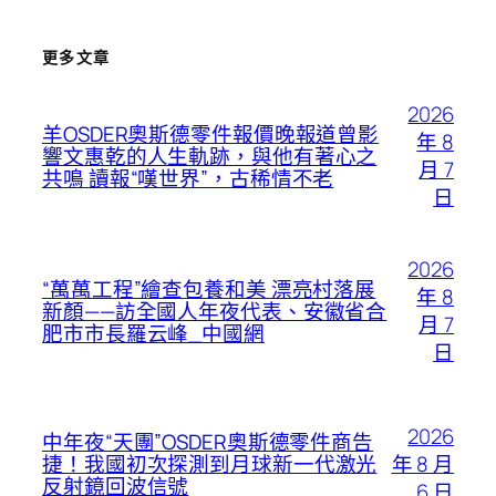
更多文章
2026
羊OSDER奧斯德零件報價晚報道曾影
年 8
響文惠乾的人生軌跡，與他有著心之
月 7
共鳴 讀報“嘆世界”，古稀情不老
日
2026
“萬萬工程”繪查包養和美 漂亮村落展
年 8
新顏——訪全國人年夜代表、安徽省合
月 7
肥市市長羅云峰_中國網
日
2026
中年夜“天團”OSDER奧斯德零件商告
年 8 月
捷！我國初次探測到月球新一代激光
反射鏡回波信號
6 日