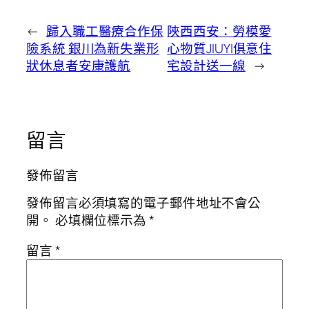
←
歸入職工醫療合作保
陜西西安：勞模愛
險系統 銀川為新失業形
心物質JIUYI俱意住
狀休息者安康護航
宅設計送一線
→
留言
發佈留言
發佈留言必須填寫的電子郵件地址不會公
開。
必填欄位標示為
*
留言
*