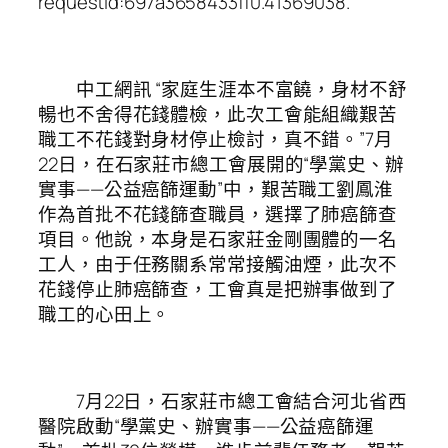
requestId:697a3658433ff0.41369038.
中工網訊 “家庭生涯本不富饒，身材不舒
暢也不舍得花錢體檢，此次工會能組織艱苦
職工不花錢對身材停止檢討，真不錯。”7月
22日，在石家莊市總工會展開的“學黨史、辦
實事——公益癌篩運動”中，艱苦職工劉鳳淮
作為首批不花錢篩查職員，選擇了肺癌篩查
項目。他說，本身是石家莊金剛團體的一名
工人，由于任務關系常常接觸油煙，此次不
花錢停止肺癌篩查，工會真是把辦事做到了
職工的心田上。
7月22日，石家莊市總工會結合河北省西
醫院啟動“學黨史、辦實事——公益癌篩運