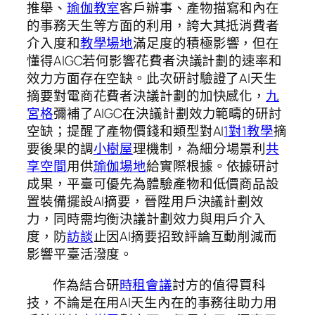
推舉、
瑜伽教室
客戶辦事、產物描寫和內在
的事務天生等方面的利用，誇大其抵消費者
介入度和
教學場地
滿足度的積極影響，但在
懂得AIGC若何影響花費者決議計劃的速率和
效力方面存在空缺。此次研討驗證了AI天生
摘要對電商花費者決議計劃的加快感化，
九
宮格
彌補了AIGC在決議計劃效力範疇的研討
空缺；提醒了產物價錢和類型對AI
1對1教學
摘
要後果的調
小樹屋
理機制，為細分場景利
共
享空間
用供
瑜伽場地
給實際根據。依據研討
成果，平臺可優先為體驗產物和低價商品設
置裝備擺設AI摘要，晉陞用戶決議計劃效
力，同時需均衡決議計劃效力與用戶介入
度，防
訪談
止因AI摘要招致評論互動削減而
影響平臺活潑度。
作為結合研
時租會議
討方的值得買科
技，不論是在用AI天生內在的事務往助力用