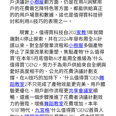
戶決議計
小樹屋
劃方面，仍是在用AI洞察用
戶的花費需乞降特色等方面，都能供給真正
的的用戶場景和數據，這也是值得買科技研
討和利用AI技巧的表現之一。
現實上，值得買科技自202
家教
3年就開
端對AI停止摸索，并在2024年發布周全AI計
謀以來，對全部營業流程和
小樹屋
多個產物
停止了深度改革和重塑，焦點產物“什么值得
買”在本年5月底借助AI才能周全進級為“什么
值得買”GEN2，努力于為用戶供給來自全網與
愛好高度相干的、公允的花費決議計劃支
撐。在AI技巧的加持下，“什么值得買”GEN
舞
蹈教室
2不只完成了產物效能更完美、用戶體
驗更優化、用戶創作流程更
共享會議室
順
暢，還進一個步驟推進了花費者決議計劃效
力的晉陞，增進
舞蹈教室
花費增加。本年
“618”時代，
九宮格
“什么值得買”GEN2首頁人