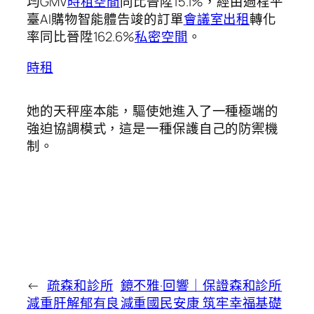
均GMV
時租空間
同比晉陞15.1%，經由過程平
臺AI購物智能體告竣的訂單
會議室出租
轉化
率同比晉陞162.6%
私密空間
。
時租
她的天秤座本能，驅使她進入了一種極端的
強迫協調模式，這是一種保護自己的防禦機
制。
←
疏森和診所
鏡不雅·回響｜保證森和診所
減重肝解郁有良
減重國民安康 筑牢幸福基礎