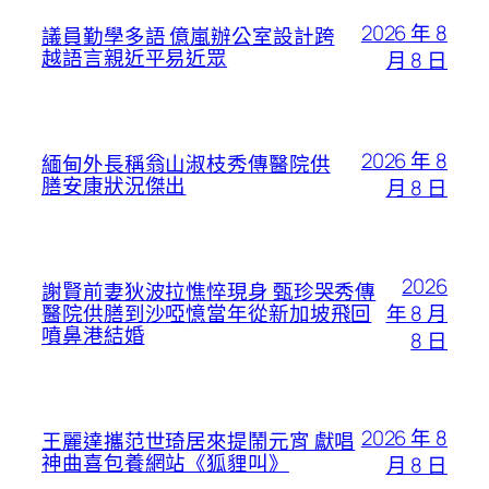
2026 年 8
議員勤學多語 億嵐辦公室設計跨
越語言親近平易近眾
月 8 日
2026 年 8
緬甸外長稱翁山淑枝秀傳醫院供
膳安康狀況傑出
月 8 日
2026
謝賢前妻狄波拉憔悴現身 甄珍哭秀傳
年 8 月
醫院供膳到沙啞憶當年從新加坡飛回
噴鼻港結婚
8 日
2026 年 8
王麗達攜范世琦居來提鬧元宵 獻唱
神曲喜包養網站《狐貍叫》
月 8 日