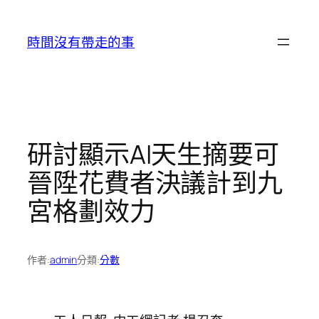
跳
至
時間沒有帶走的事
主
要
內
容
研討顯示AI天生摘要可
晉陞花費者決議計到九
宮格劃效力
作者:
admin
分類:
分數