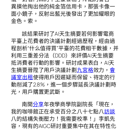
異摸他掏出他的純金箔信用卡，那張卡像一
面小鏡子，反射出藍光後發出了更加耀眼的
金色。索。
該結果研討了AI天生摘要若何影響電商
平臺上花費者的決議計劃經過歷程，經由過
程剖析“什么值得買”平臺的花費相干數據，并
利用三重差分法（DDD）來評價AI天生摘要
抵消費者行動的影響。研討成果表白，AI天
生摘要晉陞了用戶決議計劃
九宮格
效力，
會
議室出租
使得用戶因遲疑而保留、待定的行
動削減了2.8%，進一個步驟延長決議計劃時
光，用戶購置更武斷。
南開
分享
年夜學商學院副院長「現在，
我的咖啡館正在承受百分之八十七點八
訪談
八的結構失衡壓力！我需要校準！」李凱先
容，現有的AIGC研討重要集中在其在特性化