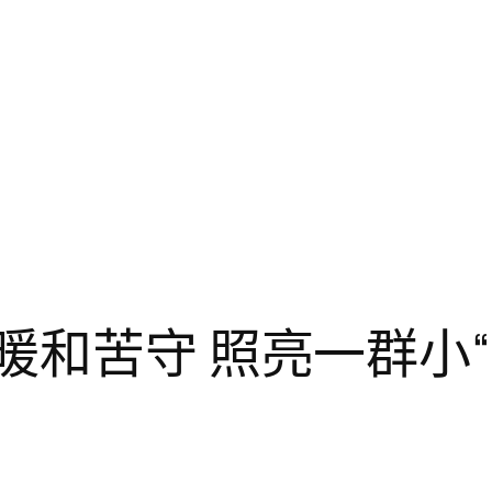
暖和苦守 照亮一群小