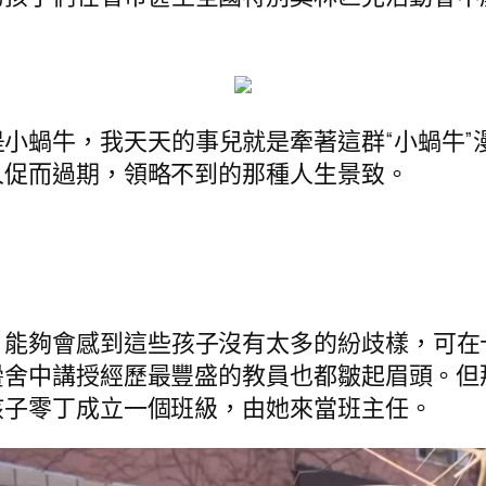
小蝸牛，我天天的事兒就是牽著這群“小蝸牛”
人促而過期，領略不到的那種人生景致。
能夠會感到這些孩子沒有太多的紛歧樣，可在十
黌舍中講授經歷最豐盛的教員也都皺起眉頭。但
孩子零丁成立一個班級，由她來當班主任。