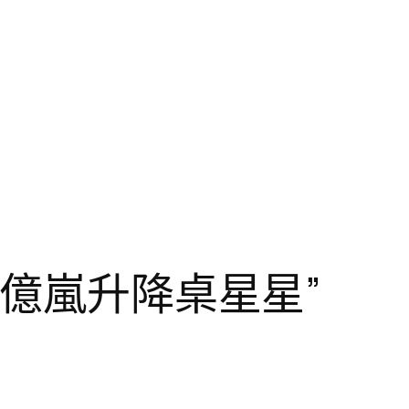
“億嵐升降桌星星”