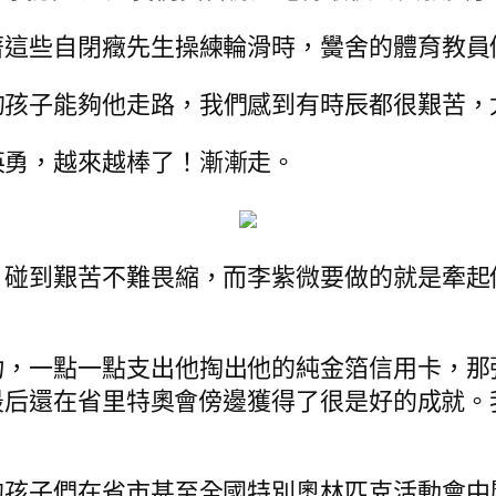
著這些自閉癥先生操練輪滑時，黌舍的體育教員
的孩子能夠他走路，我們感到有時辰都很艱苦，
英勇，越來越棒了！漸漸走。
，碰到艱苦不難畏縮，而李紫微要做的就是牽起
力，一點一點支出他掏出他的純金箔信用卡，那
最后還在省里特奧會傍邊獲得了很是好的成就。
的孩子們在省市甚至全國特別奧林匹克活動會中