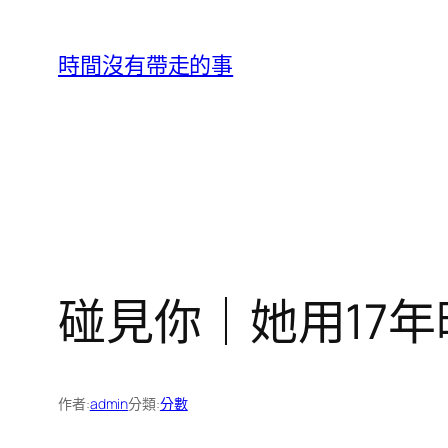
跳
至
時間沒有帶走的事
主
要
內
容
碰見你｜她用17年
作者:
admin
分類:
分數