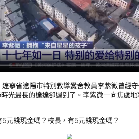
，遼寧省遼陽市特別教導黌舍教員李紫微曾經
學時光最長的達達卻遲到了。李紫微一向焦慮地
有5元錢現金嗎？校長，有5元錢現金嗎？