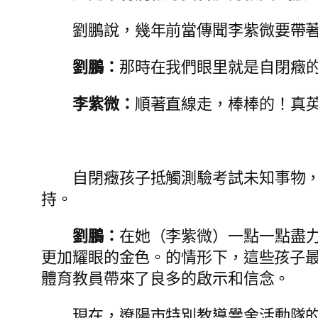
劉鵬說，幾年前當傳聞李紫微要帶
劉鵬：
那時在我們眼里就是自閉癥
李紫微：
順著直線走，棒棒的！真
自閉癥孩子抵觸測驗考試未知事物
持。
劉鵬：
在她（李紫微）一點一點盡
更加耀眼的金色。的情形下，這些孩子
體育教員帶來了良多的啟示和信念。
現在，遼陽市特別教導黌舍活動隊