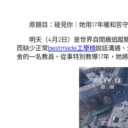
原題目：碰見你｜她用17年暖和苦守
明天（4月2日）是世界自閉癥追蹤
而缺少正常
bestmade工學椅
說話溝通、
舍的一名教員。從事特別教導17年，她