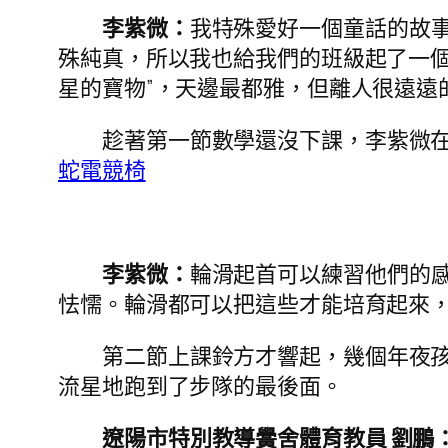
李紫微：
我特殊愛好一個童話的故
殊純真，所以我也給我們的班級起了一個
星的寶物”，天邊最都雅，但離人很遠遠
趁著第一節數學還沒下課，李紫微
蛇電競椅
李紫微：
輪滑起首可以練習他們的
怯懦。輪滑都可以把這些才能培育起來
第二節上課鈴方才響起，幾個年夜
流星地跑到了步隊的最後面。
遼陽市特別教導黌舍體育教員 劉鵬