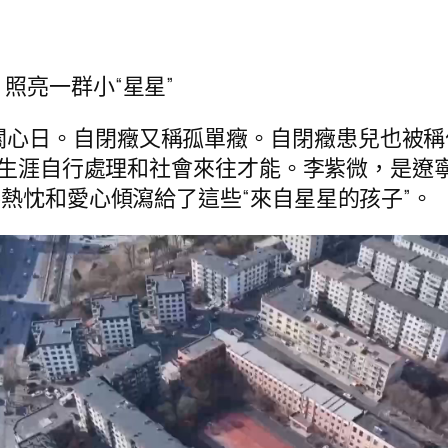
 照亮一群小“星星”
關心日。自閉癥又稱孤單癥。自閉癥患兒也被稱
生涯自行處理和社會來往才能。李紫微，是遼
將熱忱和愛心傾瀉給了這些“來自星星的孩子”。