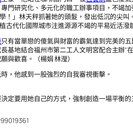
、專門研究化、多元化的職工辦事項目，不竭加
學！」林天秤抓著她的頭髮，發出低沉的尖叫。
植古代化國際城市注進源源不竭的平易近活潑
養
只有當單戀的傻氣與財富的霸氣達到完美的五
長基地結合福州市第二工人文明宮配合主辦“在新
願與歡喜。（楊娟 林瀅）
光時，他感到一股強烈的自我審視衝擊。
經決定要用她自己的方式，強制創造一場平衡的
.99019361