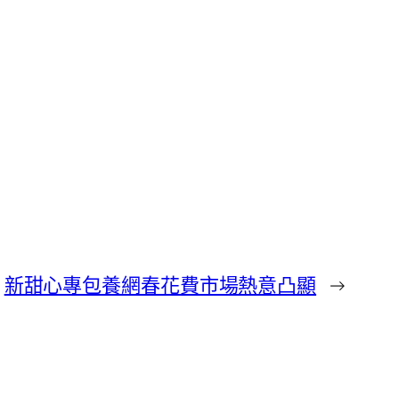
新甜心專包養網春花費市場熱意凸顯
→