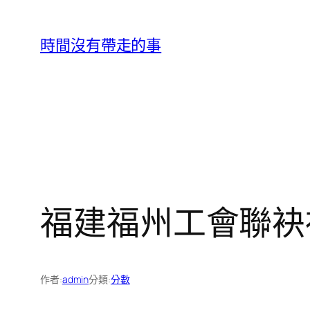
跳
至
時間沒有帶走的事
主
要
內
容
福建福州工會聯袂
作者:
admin
分類:
分數