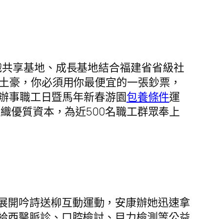
組織共享基地、成長基地結合福建省省級社
牛土豪，你必須用你最便宜的一張鈔票，
織辦事職工日暨馬年新春游園
包養條件
運
織優質資本，為近500名職工群眾奉上
展開吟詩送柳互動運動，安康辦她迅速拿
給西醫脈診、口腔檢討、目力檢測等公益