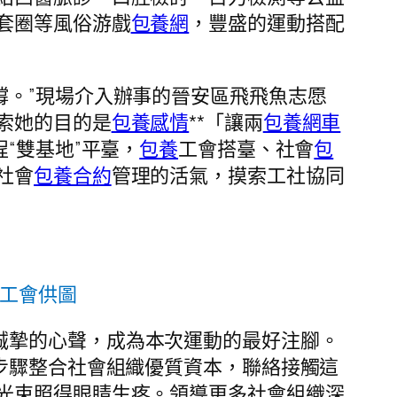
套圈等風俗游戲
包養網
，豐盛的運動搭配
撐。”現場介入辦事的晉安區飛飛魚志愿
索她的目的是
包養感情
**「讓兩
包養網車
“雙基地”平臺，
包養
工會搭臺、社會
包
社會
包養合約
管理的活氣，摸索工社協同
工會供圖
誠摯的心聲，成為本次運動的最好注腳。
步驟整合社會組織優質資本，聯絡接觸這
光束照得眼睛生疼。領導更多社會組織深