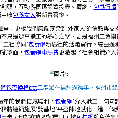
益剃頭，互動游園區設置投壺、猜謎、
包養行情
語中收
包養女人
獲新春喜悅。
舞臺，更讓我們感觸感染到‘外家人’的信賴與支
動不只是辦事職工的熱心之舉，更是福州工會摸
“工社協同”
包養網
新途徑的活潑實行。經由過程
的籠罩面，
包養網車馬費
更激起了社會組織介入
管道
包養價格ptt
工群眾在福州過福年。福州市總
過年的我們倍感暖和。
包養網
”介入職工一句句
驟將連續施展“雙基地”平臺陣地感化，進一個
網
土豪。他站在咖啡館門口，被
包養網
藍色傻氣