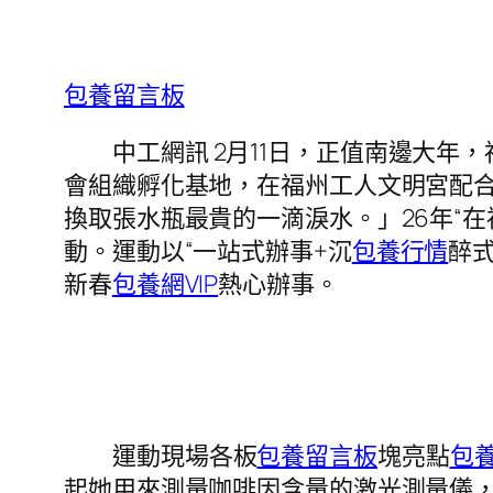
包養留言板
中工網訊 2月11日，正值南邊大
會組織孵化基地，在福州工人文明宮配合
換取張水瓶最貴的一滴淚水。」26年“
動。運動以“一站式辦事+沉
包養行情
醉
新春
包養網VIP
熱心辦事。
運動現場各板
包養留言板
塊亮點
包
起她用來測量咖啡因含量的激光測量儀