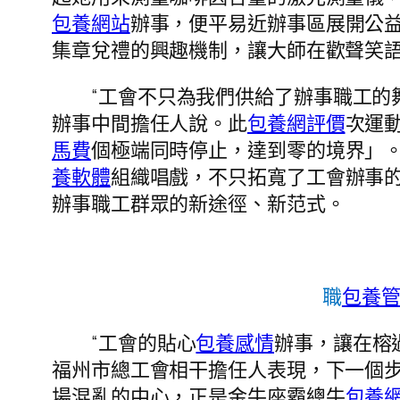
包養網站
辦事，便平易近辦事區展開公
集章兌禮的興趣機制，讓大師在歡聲笑
“工會不只為我們供給了辦事職工的
辦事中間擔任人說。此
包養網評價
次運
馬費
個極端同時停止，達到零的境界」。
養軟體
組織唱戲，不只拓寬了工會辦事
辦事職工群眾的新途徑、新范式。
職
包養
“工會的貼心
包養感情
辦事，讓在榕
福州市總工會相干擔任人表現，下一個步
場混亂的中心，正是金牛座霸總牛
包養