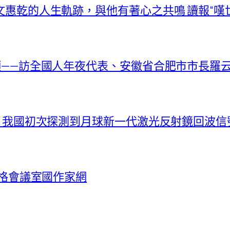
文惠乾的人生軌跡，與他有著心之共鳴 讀報“嘆
新顏——訪全國人年夜代表、安徽省合肥市市長羅
捷！我國初次探測到月球新一代激光反射鏡回波信
宮格會議室國作家網