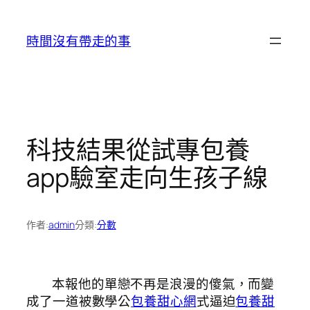
跳
至
時間沒有帶走的事
主
要
內
容
科技結果從試專包養
app驗室走向生孩子線
作者:
admin
分類:
分數
本報他的單戀不再是浪漫的傻氣，而變
成了一道被數學公
包養甜心網
式逼迫
包養甜