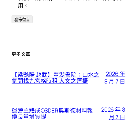
用。
更多文章
2026 年
【梁艷陽 趙武】豐湖書院：山水之
氣開找九宮格時租 人文之運振
8 月 7 日
2026 年 8
運營主體成OSDER奧斯德材料報
價長量增質提
月 7 日