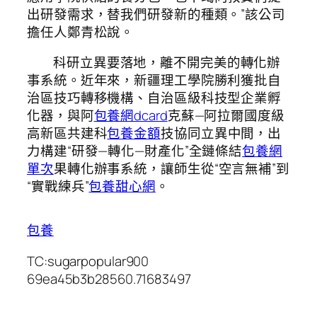
出研發需求，替我們研發新的種類。”該公司
擔任人鄭青松說。
科研立異要落地，離不開完美的轉化辦
事系統。近年來，新疆理工學院勝利獲批自
治區技巧轉移機構、自治區級科技型企業孵
化器，與阿
包養網dcard
克蘇—阿拉爾國度級
高新區共建科
包養金額
技協同立異中間，出
力構建“研發—轉化—財產化”全鏈條結
包養網
單次
果轉化辦事系統，讓師生從“空言無補”到
“實戰練兵”
包養甜心網
。
包養
TC:sugarpopular900
69ea45b3b28560.71683497