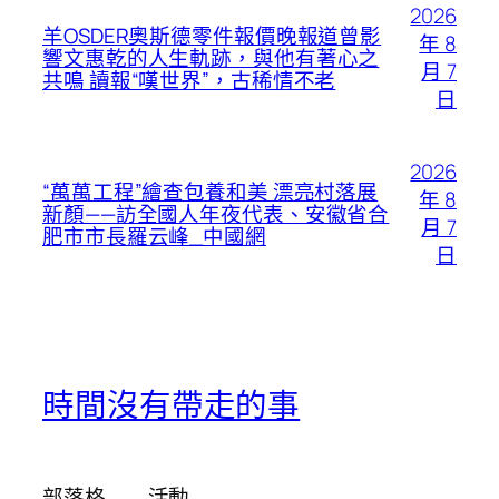
2026
羊OSDER奧斯德零件報價晚報道曾影
年 8
響文惠乾的人生軌跡，與他有著心之
月 7
共鳴 讀報“嘆世界”，古稀情不老
日
2026
“萬萬工程”繪查包養和美 漂亮村落展
年 8
新顏——訪全國人年夜代表、安徽省合
月 7
肥市市長羅云峰_中國網
日
時間沒有帶走的事
部落格
活動