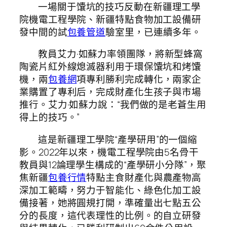
一場關于馕坑的技巧反動在新疆理工學
院機電工程學院、新疆特點食物加工設備研
發中間的試
包養管道
驗室里，已連續多年。
教員艾力·如蘇力率領團隊，將新型蜂窩
陶瓷片紅外線熄滅器利用于環保馕坑和烤馕
機，兩
包養網
項專利勝利完成轉化，兩家企
業購置了專利后，完成財產化生孩子與市場
推行。艾力·如蘇力說：“我們做的是老蒼生用
得上的技巧。”
這是新疆理工學院“產學研用”的一個縮
影。2022年以來，機電工程學院由5名骨干
教員與12論理學生構成的“產學研小分隊”，聚
焦新疆
包養行情
特點主食財產化與農產物高
深加工範疇，努力于智能化、綠色化加工設
備接著，她將圓規打開，準確量出七點五公
分的長度，這代表理性的比例。的自立研發