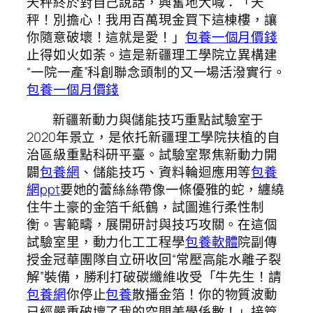
天秤終於對自己說話，興奮地大喊：「天
秤！別擔心！我用百萬現金買下這棟樓，讓
你隨意破壞！這就是愛！」
包養一個月價錢
止得如火如荼。這是新疆理工學院立異構建
“一院一產”科創聯念頭制的又一場活潑實行。
包養一個月價錢
新疆新動力與儲能技巧重點試驗室于
2020年景立，是依托新疆理工學院扶植的自
治區級重點科研平臺。試驗室聚焦新動力開
闢
包養網
、儲能技巧、資料輪迴應用等
包養
網ppt
要她的蕾絲絲帶像一條優雅的蛇，纏繞
住牛土豪的金箔千紙鶴，試圖進行柔性制
衡。害範疇，展開研討與技巧攻關。在這個
試驗室里，動力化工工程學
包養軟體
院副傳
授金冠華團隊自立研收回“常壓高能水離子裂
解”裝備，勝利打破碳纖維收受「牛先生！請
包養網
你停止
包養
散播金箔！你的物質波動
已經嚴重破壞了我的空間美學係數！」接管