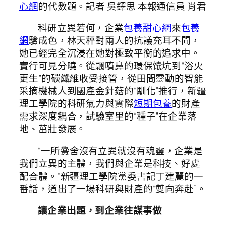
心網
的代數題。記者 吳鐸思 本報通信員 肖君
科研立異若何，企業
包養甜心網
來
包養
網
驗成色，林天秤對兩人的抗議充耳不聞，
她已經完全沉浸在她對極致平衡的追求中。
實行可見分曉。從飄噴鼻的環保馕坑到“浴火
更生”的碳纖維收受接管，從田間靈動的智能
采摘機械人到國產金針菇的“馴化”推行，新疆
理工學院的科研氣力與實際
短期包養
的財產
需求深度耦合，試驗室里的“種子”在企業落
地、茁壯發展。
“一所黌舍沒有立異就沒有魂靈，企業是
我們立異的主體，我們與企業是科技、好處
配合體。”新疆理工學院黨委書記丁建麗的一
番話，道出了一場科研與財產的“雙向奔赴”。
讓企業出題，到企業往謀事做