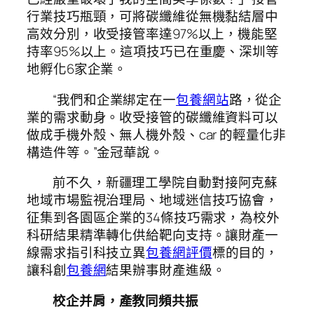
行業技巧瓶頸，可將碳纖維從無機黏結層中
高效分別，收受接管率達97%以上，機能堅
持率95%以上。這項技巧已在重慶、深圳等
地孵化6家企業。
“我們和企業綁定在一
包養網站
路，從企
業的需求動身。收受接管的碳纖維資料可以
做成手機外殼、無人機外殼、car 的輕量化非
構造件等。”金冠華說。
前不久，新疆理工學院自動對接阿克蘇
地域市場監視治理局、地域迷信技巧協會，
征集到各園區企業的34條技巧需求，為校外
科研結果精準轉化供給靶向支持。讓財產一
線需求指引科技立異
包養網評價
標的目的，
讓科創
包養網
結果辦事財產進級。
校企并肩，產教同頻共振