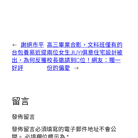
←
謝絕市平
高三畢業合影，文科班僅有的
台包養易近提
兩位女生JIUYI俱意住宅設計被
出，為何反獲
校長邀請到C位！網友：獨一
好評
份的偏愛
→
留言
發佈留言
發佈留言必須填寫的電子郵件地址不會公
開。
必填欄位標示為
*