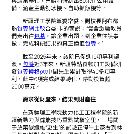
與結果轉化，已勝利研制出60余件公用設
備，涵蓋主動刨冰機、自助抓飯機等。
新疆理工學院黨委常委、副校長阿布都
熱
包養網比較
合曼·卡的爾說：“黌舍激勵教員
們走出往
包養
，讓企業出題，到企業往謀事
做，完成科研結果的真正價值
包養
。”
截至2025年末，該院已促進19項專利讓
渡。
包養
近3年來，新疆特點食物加工設備研
發
包養價格ptt
中間先生累計取得40多項專
利，此中6項完成結果轉化，帶動投資超
2000萬元。
需求從財產來，結果到財產往
在新疆理工學院動力化工工程學院的新
疆新動力與儲能技巧重點試驗室里，一場關
于放棄碳纖維“更生”的試驗正停牛土豪看到林