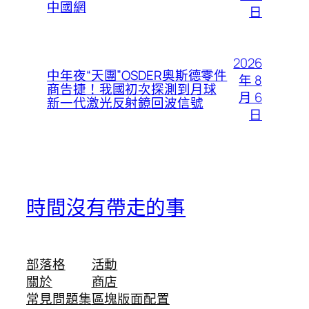
中國網
日
2026
中年夜“天團”OSDER奧斯德零件
年 8
商告捷！我國初次探測到月球
月 6
新一代激光反射鏡回波信號
日
時間沒有帶走的事
部落格
活動
關於
商店
常見問題集
區塊版面配置