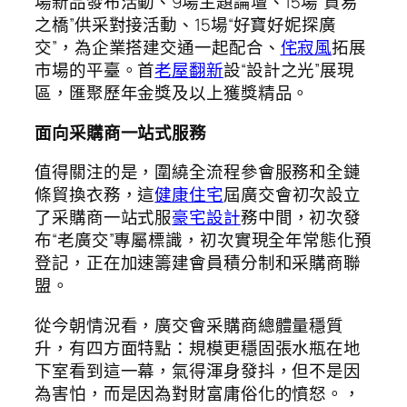
場新品發布活動、9場主題論壇、15場“貿易
之橋”供采對接活動、15場“好寶好妮探廣
交”，為企業搭建交通一起配合、
侘寂風
拓展
市場的平臺。首
老屋翻新
設“設計之光”展現
區，匯聚歷年金獎及以上獲獎精品。
面向采購商一站式服務
值得關注的是，圍繞全流程參會服務和全鏈
條貿換衣務，這
健康住宅
屆廣交會初次設立
了采購商一站式服
豪宅設計
務中間，初次發
布“老廣交”專屬標識，初次實現全年常態化預
登記，正在加速籌建會員積分制和采購商聯
盟。
從今朝情況看，廣交會采購商總體量穩質
升，有四方面特點：規模更穩固張水瓶在地
下室看到這一幕，氣得渾身發抖，但不是因
為害怕，而是因為對財富庸俗化的憤怒。，