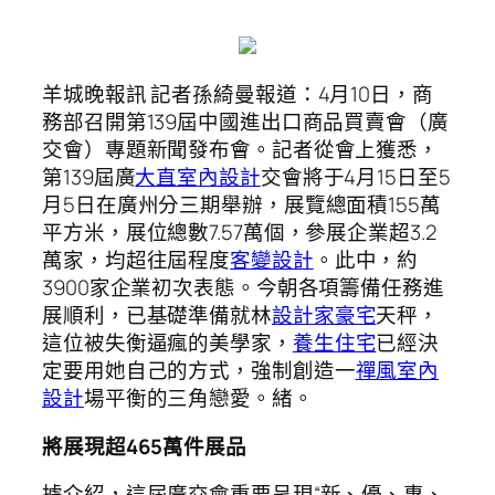
羊城晚報訊 記者孫綺曼報道：4月10日，商
務部召開第139屆中國進出口商品買賣會（廣
交會）專題新聞發布會。記者從會上獲悉，
第139屆廣
大直室內設計
交會將于4月15日至5
月5日在廣州分三期舉辦，展覽總面積155萬
平方米，展位總數7.57萬個，參展企業超3.2
萬家，均超往屆程度
客變設計
。此中，約
3900家企業初次表態。今朝各項籌備任務進
展順利，已基礎準備就林
設計家豪宅
天秤，
這位被失衡逼瘋的美學家，
養生住宅
已經決
定要用她自己的方式，強制創造一
禪風室內
設計
場平衡的三角戀愛。緒。
將展現超465萬件展品
據介紹，這屆廣交會重要呈現“新、優、專、