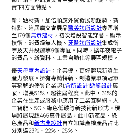
實”四方面特點。
新：題材新，加倍順應外貿發展新趨勢、新
特點。這屆廣交會展品
醫美診所設計
專區增
至179個
無毒建材
，初次增設智能穿著、顯示
技術、消費級無人機、
牙醫診所設計
集成衡
宇及天井設施等9個專區。同時，擴年夜電子
消費品、新資料、工業自動化等展區規模。
優
天母室內設計
：企業優，更好體現新質生
產力發展。擁有專精特新、制造業單項冠軍
等稱號的優質企業超1.
會所設計
1
遊艇設計
萬
家，增長5.1%，超往屆程度。此中，61%的
企業在生產或服務中應用了工業互聯網、人
工智能、5G、綠色低碳等新技術新形式。現
場將展現超465萬件展品，此中新產品、綠
色產品和
新古典設計
自立知識產權產品占比
分別達23%、22%、25%。