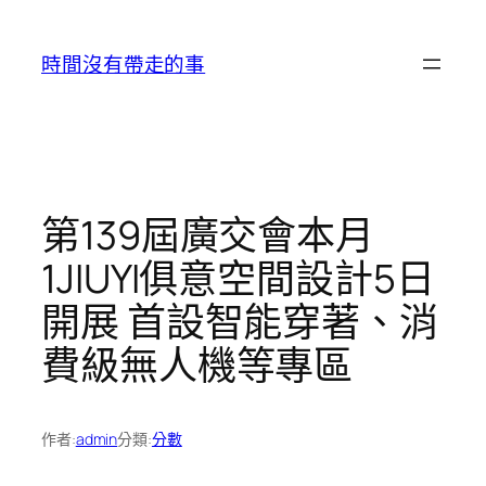
跳
至
時間沒有帶走的事
主
要
內
容
第139屆廣交會本月
1JIUYI俱意空間設計5日
開展 首設智能穿著、消
費級無人機等專區
作者:
admin
分類:
分數