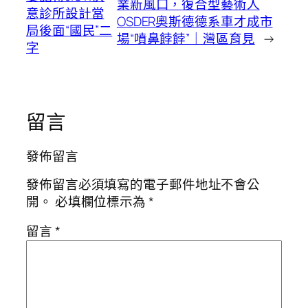
業新風口，復合型藝術人
意診所設計當
OSDER奧斯德德系車才成市
局後面“國民”二
場“噴鼻餑餑”｜灣區育見
→
字
留言
發佈留言
發佈留言必須填寫的電子郵件地址不會公
開。
必填欄位標示為
*
留言
*