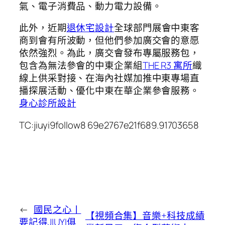
氣、電子消費品、動力電力設備。
此外，近期
退休宅設計
全球部門展會中東客
商到會有所波動，但他們參加廣交會的意愿
依然強烈。為此，廣交會發布專屬服務包，
包含為無法參會的中東企業組
THE R3 寓所
織
線上供采對接、在海內社媒加推中東專場直
播探展活動、優化中東在華企業參會服務。
身心診所設計
TC:jiuyi9follow8 69e2767e21f689.91703658
←
國民之心丨
【視頻合集】音樂+科技成績
要記得JIUYI俱