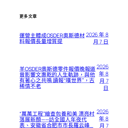
更多文章
2026 年 8
運營主體成OSDER奧斯德材
料報價長量增質提
月 7 日
2026
羊OSDER奧斯德零件報價晚報道
年 8
曾影響文惠乾的人生軌跡，與他
有著心之共鳴 讀報“嘆世界”，古
月 7
稀情不老
日
2026
“萬萬工程”繪查包養和美 漂亮村
年 8
落展新顏——訪全國人年夜代
表、安徽省合肥市市長羅云峰_
月 7