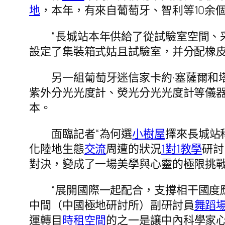
地
，本年，有來自葡萄牙、智利等10余
“長城站本年供給了從試驗室空間、
設定了集裝箱式姑且試驗室，并分配橡
另一組葡萄牙迷信家卡約·塞薩爾和
紫外分光光度計、熒光分光光度計等儀
本。
面臨記者“為何選
小樹屋
擇來長城站
化陸地生態
交流
周遭的狀況
1對1教學
研討
對決，變成了一場美學與心靈的極限挑
“展開國際一起配合，支撐相干國度
中間（中國極地研討所）副研討員
舞蹈
運轉目
時租空間
的之一是讓中內科學家