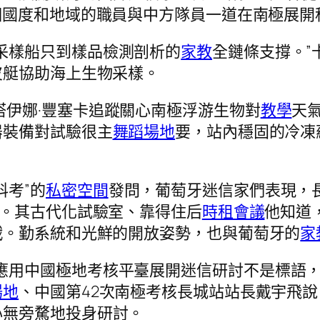
個國度和地域的職員與中方隊員一道在南極展開
采樣船只到樣品檢測剖析的
家教
全鏈條支撐。”
皮艇協助海上生物采樣。
塔伊娜·豐塞卡追蹤關心南極浮游生物對
教學
天
器裝備對試驗很主
舞蹈場地
要，站內穩固的冷凍
科考”的
私密空間
發問，葡萄牙迷信家們表現，
。其古代化試驗室、靠得住后
時租會議
他知道
戰。勤系統和光鮮的開放姿勢，也與葡萄牙的
家
應用中國極地考核平臺展開迷信研討不是標語，
場地
、中國第42次南極考核長城站站長戴宇飛說，
心無旁騖地投身研討。