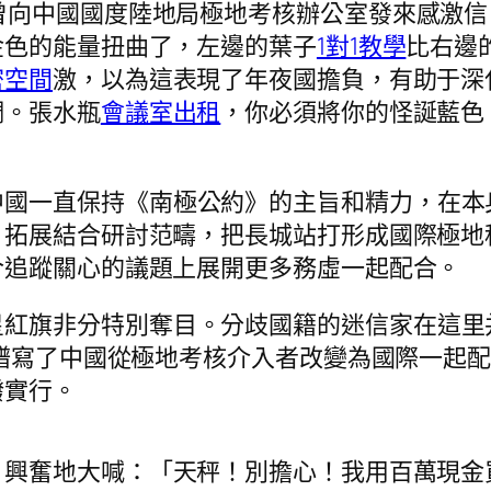
分曾向中國國度陸地局極地考核辦公室發來感激
金色的能量扭曲了，左邊的葉子
1對1教學
比右邊
密空間
激，以為這表現了年夜國擔負，有助于深
調。張水瓶
會議室出租
，你必須將你的怪誕藍色
中國一直保持《南極公約》的主旨和精力，在本
，拓展結合研討范疇，把長城站打形成國際極地
合追蹤關心的議題上展開更多務虛一起配合。
星紅旗非分特別奪目。分歧國籍的迷信家在這里
它譜寫了中國從極地考核介入者改變為國際一起
潑實行。
，興奮地大喊：「天秤！別擔心！我用百萬現金