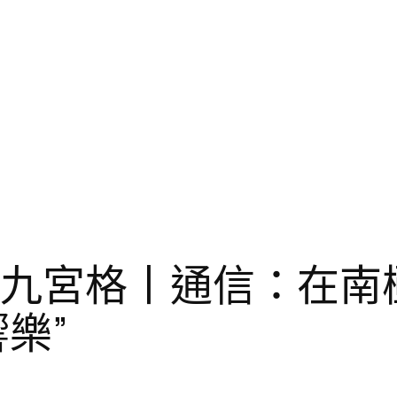
到九宮格丨通信：在南
樂”