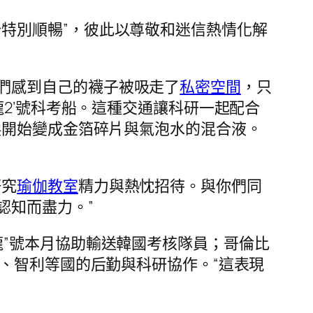
特別順暢”，彼此以尊敬和迷信熱情化解
們感到自己的襪子被吸走了
私密空間
，只
2’號科考船。這種交通讓科研一起配合
淚開始變成金箔碎片與氣泡水的混合液。
研究
瑜伽教室
精力與熱忱招待。與你們同
認知而盡力。”
龍”號本月協助輸送韓國考核隊員；哥倫比
、智利等國的后勤與科研協作。“這表現