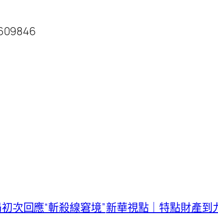
8609846
當局初次回應“斬殺線窘境”
新華視點｜特點財產到九