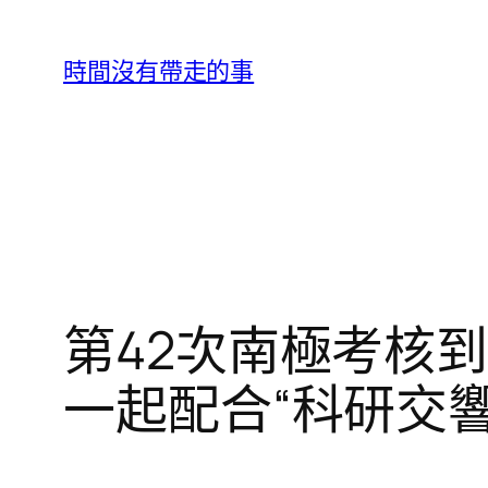
跳
至
時間沒有帶走的事
主
要
內
容
第42次南極考核
一起配合“科研交響