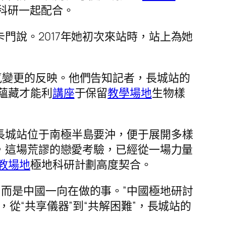
科研一起配合。
卡門說。2017年她初次來站時，站上為她
氣變更的反映。他們告知記者，長城站的
蘊藏才能利
講座
于保留
教學場地
生物樣
長城站位于南極半島要沖，便于展開多樣
，這場荒謬的戀愛考驗，已經從一場力量
教場地
極地科研計劃高度契合。
而是中國一向在做的事。”中國極地研討
從“共享儀器”到“共解困難”，長城站的