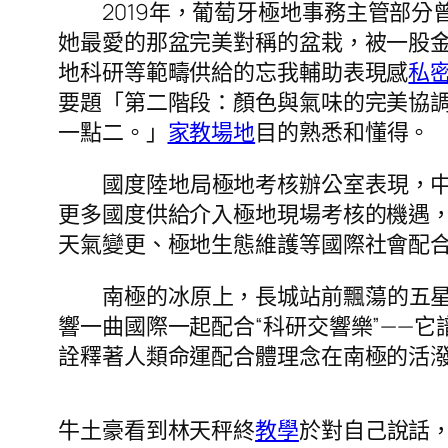
2019年，葡萄牙極地事務主管部
她最愛的那盆完美對稱的盆栽，被一股
地科研等範疇供給的忘我輔助表現感
私
要題「第二階段：顏色與氣味的完美協
一點二。」
家教場地
目的熟悉和懂得。
國度陸地局極地考核辦公室表現，
更多國度供給介入極地現場考核的機遇
天氣變更、極地生態維護等國際社會配
南極的冰原上，長城站前飄蕩的五
響一曲國際一起配合“科研交響樂”——
詮釋著人類命運配合體理念在南極的活
牛土豪看到林天秤終
教學
於對自己說話