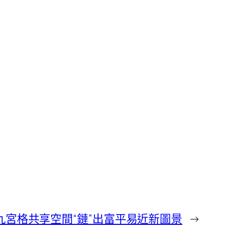
宮格共享空間“鏈”出富平易近新圖景
→