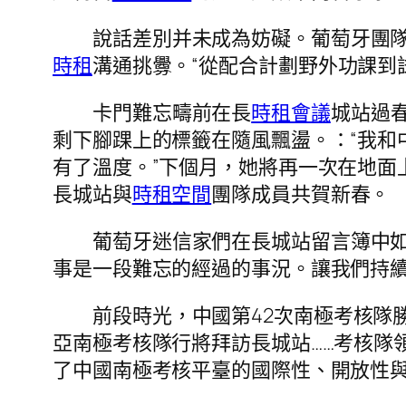
說話差別并未成為妨礙。葡萄牙團隊
時租
溝通挑釁。“從配合計劃野外功課到
卡門難忘疇前在長
時租會議
城站過
剩下腳踝上的標籤在隨風飄盪。：“我和
有了溫度。”下個月，她將再一次在地面
長城站與
時租空間
團隊成員共賀新春。
葡萄牙迷信家們在長城站留言簿中如
事是一段難忘的經過的事況。讓我們持續
前段時光，中國第42次南極考核隊
亞南極考核隊行將拜訪長城站……考核隊
了中國南極考核平臺的國際性、開放性與