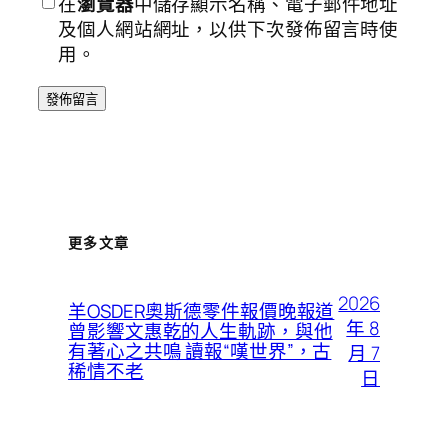
在
瀏覽器
中儲存顯示名稱、電子郵件地址
及個人網站網址，以供下次發佈留言時使
用。
更多文章
2026
羊OSDER奧斯德零件報價晚報道
年 8
曾影響文惠乾的人生軌跡，與他
有著心之共鳴 讀報“嘆世界”，古
月 7
稀情不老
日