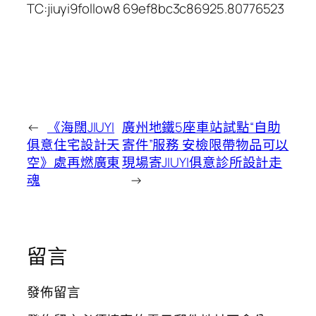
TC:jiuyi9follow8 69ef8bc3c86925.80776523
←
《海闊JIUYI
廣州地鐵5座車站試點“自助
俱意住宅設計天
寄件”服務 安檢限帶物品可以
空》處再燃廣東
現場寄JIUYI俱意診所設計走
魂
→
留言
發佈留言