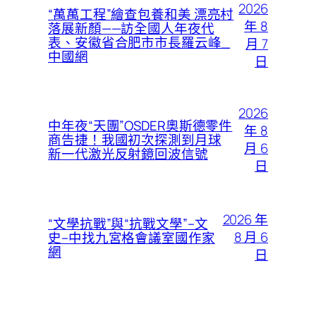
2026
“萬萬工程”繪查包養和美 漂亮村
年 8
落展新顏——訪全國人年夜代
表、安徽省合肥市市長羅云峰_
月 7
中國網
日
2026
中年夜“天團”OSDER奧斯德零件
年 8
商告捷！我國初次探測到月球
月 6
新一代激光反射鏡回波信號
日
2026 年
“文學抗戰”與“抗戰文學”–文
8 月 6
史–中找九宮格會議室國作家
網
日