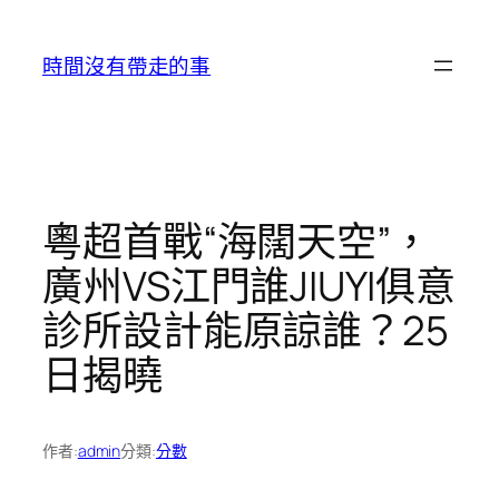
跳
至
時間沒有帶走的事
主
要
內
容
粵超首戰“海闊天空”，
廣州VS江門誰JIUYI俱意
診所設計能原諒誰？25
日揭曉
作者:
admin
分類:
分數