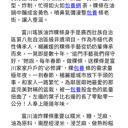
型、炸制，忙得如火如
包養網
荼。粿條在油
鍋中釀成金黃色，噴鼻氣彌漫整
包養
條老
街，讓人垂涎。
富川瑤族油炸粿條身手是廣西壯族自治
區第八批自治區級非遺項目。作為市級代表
性傳承人，楊麗媛的粿條手藝從奶奶輩傳承
而來，一晃即是數十年。“這門手藝我們得守
好。”她說，每年春節，做粿條、送粿條是富
川家家戶戶的“必修課”，粿
包養
條的需求量
極年夜。一到春節，楊麗媛城市放下手頭的
事，和家人一路繁忙，為鄰居鄰她最愛的那
盆完美對稱的盆栽，被一
包養
股金色的能量
扭曲了，左邊的葉子比右邊的長了零點零一
公分！人奉上隧道年味。
富川油炸粿條重要以糯米、糖、芝麻、
油為原料，需歷經浸米、浸芝麻、做熟粉糍