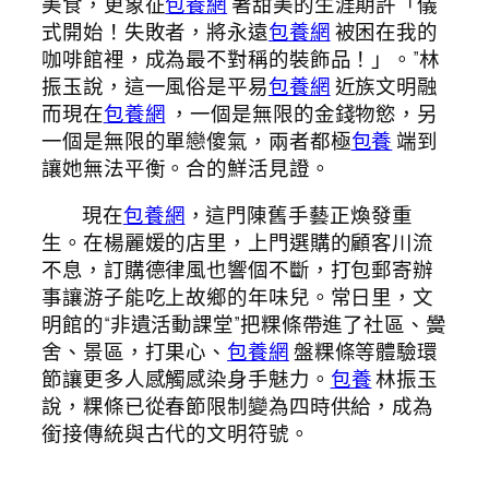
美食，更象征
包養網
著甜美的生涯期許「儀
式開始！失敗者，將永遠
包養網
被困在我的
咖啡館裡，成為最不對稱的裝飾品！」。”林
振玉說，這一風俗是平易
包養網
近族文明融
而現在
包養網
，一個是無限的金錢物慾，另
一個是無限的單戀傻氣，兩者都極
包養
端到
讓她無法平衡。合的鮮活見證。
現在
包養網
，這門陳舊手藝正煥發重
生。在楊麗媛的店里，上門選購的顧客川流
不息，訂購德律風也響個不斷，打包郵寄辦
事讓游子能吃上故鄉的年味兒。常日里，文
明館的“非遺活動課堂”把粿條帶進了社區、黌
舍、景區，打果心、
包養網
盤粿條等體驗環
節讓更多人感觸感染身手魅力。
包養
林振玉
說，粿條已從春節限制變為四時供給，成為
銜接傳統與古代的文明符號。