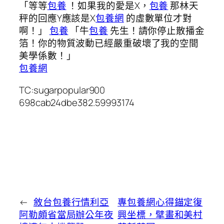
「等等
包養
！如果我的愛是X，
包養
那林天
秤的回應Y應該是X
包養網
的虛數單位才對
啊！」
包養
「牛
包養
先生！請你停止散播金
箔！你的物質波動已經嚴重破壞了我的空間
美學係數！」
包養網
TC:sugarpopular900
698cab24dbe382.59993174
←
敘台包養行情利亞
專包養網心得錨定復
阿勒頗省當局辦公年夜
興坐標，擘畫和美村