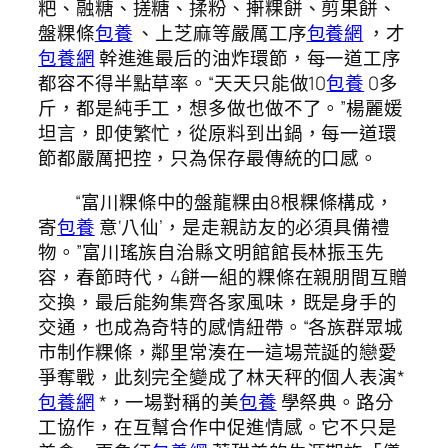
粑、融糖、搓糖、揉粉、搟粿餅、剪果餅、
盤粿條
包養
、上芝麻等嚴厲工序
包養網
，才
包養網
幹進進最后的油炸環節，每一道工序
都容不得半點草率。“天天只能做10
包養
0多
斤，都是純手工，想多做也做不了。”楊麗媛
坦言，即使繁忙，從原料到出鍋，每一道環
節都嚴厲把控，只為保存最傳統的口感。
“富川粿條中的盤龍粿由8根粿條構成，
寄
包養
意‘八仙’，是走親訪友的必須具備禮
物。”富川瑤族自治縣文明館館長林振玉先
容，春節時代，4餅一組的粿條在親朋間互贈
交換，最后能夠集齊各家風味，既是身手的
交通，也成為奇特的感情紐帶。“各族群眾城
市制作粿條，鄰里常湊在一這場荒誕的戀愛
爭奪戰，此刻完全變成了林天秤的個人表演*
包養網
*，一場對稱的美
包養
學祭典。路分
工協作，在互幫合作中促進情感。它不只是