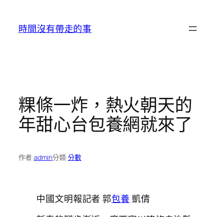
跳
至
時間沒有帶走的事
主
要
內
容
粿條一炸，熱火朝天的
年甜心台包養網就來了
作者:
admin
分類:
分數
中國文明報記者 郭
包養
凱倩