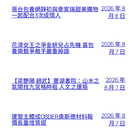
2026 年 8
張台包養網靜初與章家瑞甜美購物
一起配合3次成情人
月 8 日
2026 年 8
花滑女王之爭金妍兒占先機 喜包
養兩競爭敵手嚴重掉誤
月 7 日
2026 年
【梁艷陽 趙武】豐湖書院：山水之
氣開找九宮格時租 人文之運振
8 月 7 日
2026 年 8
運營主體成OSDER奧斯德材料報
價長量增質提
月 7 日