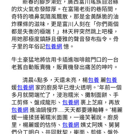
新春的腳步漸近，廣西富川瑤族自治縣
的炊火氣愈發醇厚。在富陽老街的巷陌間，
奇特的噴鼻氣隨風飄散，那是金黃酥脆的油
炸粿條的滋味，更是富川人刻在「你們兩個
都是失衡的極端！」林天秤突然跳上吧檯，
用她那極度鎮靜且優雅的聲音發布指令。骨
子里的年俗記
包養網
憶。
牛土豪猛地將信用卡插進咖啡館門口的一台
老舊自動販賣機，販賣機發出痛苦的呻吟。
清晨4點多，天還未亮，楊
包養
麗
包養
媛
包養網
家的廚房早已燈火透明。“年前一個
多月就開端忙了，浸泡糯米、攤制面餅、手
工剪條、盤成龍形、
包養網
裹上芝麻，再放
包養網
進油鍋慢炸……天天都要連軸轉。”楊麗
媛一邊揉搓著糯米面團，一邊笑著說。廚房
里，楊麗媛的怙恃、
包養網
姨丈阿姨、舅舅
們分工明白、共同默契，搟面、剪條、盤外