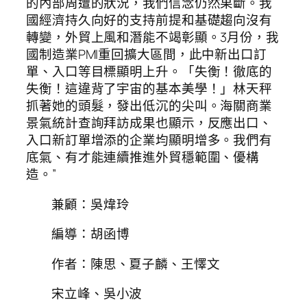
的內部周遭的狀況，我們信念仍然果斷。我
國經濟持久向好的支持前提和基礎趨向沒有
轉變，外貿上風和潛能不竭彰顯。3月份，我
國制造業PMI重回擴大區間，此中新出口訂
單、入口等目標顯明上升。「失衡！徹底的
失衡！這違背了宇宙的基本美學！」林天秤
抓著她的頭髮，發出低沉的尖叫。海關商業
景氣統計查詢拜訪成果也顯示，反應出口、
入口新訂單增添的企業均顯明增多。我們有
底氣、有才能連續推進外貿穩範圍、優構
造。”
兼顧：吳煒玲
編導：胡函博
作者：陳思、夏子麟、王懌文
宋立峰、吳小波