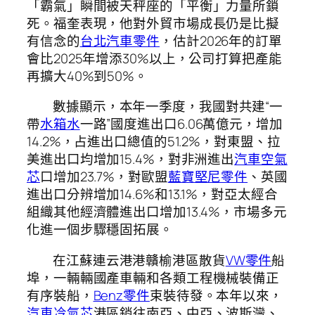
「霸氣」瞬間被天秤座的「平衡」力量所鎖
死。福奎表現，他對外貿市場成長仍是比擬
有信念的
台北汽車零件
，估計2026年的訂單
會比2025年增添30%以上，公司打算把產能
再擴大40%到50%。
數據顯示，本年一季度，我國對共建“一
帶
水箱水
一路”國度進出口6.06萬億元，增加
14.2%，占進出口總值的51.2%，對東盟、拉
美進出口均增加15.4%，對非洲進出
汽車空氣
芯
口增加23.7%，對歐盟
藍寶堅尼零件
、英國
進出口分辨增加14.6%和13.1%，對亞太經合
組織其他經濟體進出口增加13.4%，市場多元
化進一個步驟穩固拓展。
在江蘇連云港港贛榆港區散貨
VW零件
船
埠，一輛輛國產車輛和各類工程機械裝備正
有序裝船，
Benz零件
束裝待發。本年以來，
汽車冷氣芯
港區銷往南亞、中亞、波斯灣、