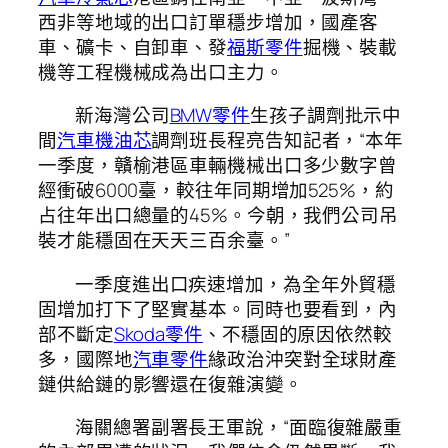
西非等地域的出口訂單穩步增加，國產客
車、礦卡、自卸車、發
福斯零件
掘機、裝載
機等工程機械成為出口主力。
新海灣公司
BMW零件
生孩子調劑批示中
間
汽車機油芯
調劑班長程亮告知記者，“本年
一季度，贛榆港區車輛機械出口多少數字曾
經衝破6000臺，較往年同期增加525%，約
占往年出口總量的45%。今朝，我們公司吊
裝才能穩固在天天三百余臺。”
一季度進出口疾速增加，為全年外貿穩
固增加打下了堅實基本。同時也要看到，內
部不斷定
Skoda零件
、不穩固的原因依然較
多，國際地
汽車零件
緣政治沖突對全球財產
鏈供給鏈的影響還在復雜演變。
海關總署副署長王軍說，“面臨復雜嚴重