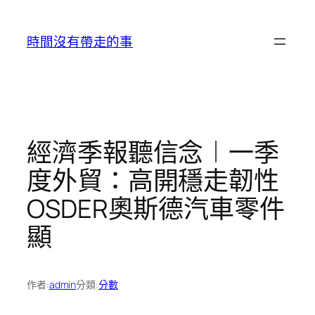
跳
至
時間沒有帶走的事
主
要
內
容
經濟季報聽信念︱一季
度外貿：高開穩走韌性
OSDER奧斯德汽車零件
顯
作者:
admin
分類:
分數