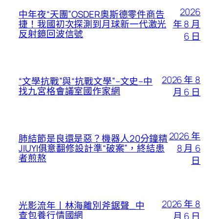
2026
中年夜“天團”OSDER奧斯德零件商告
年 8 月
捷！我國初次探測到月球新一代激光
反射鏡回波信號
6 日
2026 年 8
“文學抗戰”與“抗戰文學”–文史–中
找九宮格會議室國作家網
月 6 日
2026 年
肺結節是良還是惡？機器人20分鐘精
8 月 6
JIUYI俱意翻修設計準“破案”，終結患
者煎熬
日
2026 年 8
光影流年丨林海離別斧鋸聲_中
查包養行情國網
月 6 日