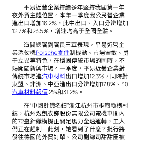
平易近營企業持續多年堅持我國第一年
夜外貿主體位置。本年一季度我公民營企業
進出口增加16.2%，此中出口、入口分辨增加
12.7%和23.5%，增速均高于全國全體。
海關總署副署長王軍表現，平易近營企
業憑仗機
Porsche零件
制機動、市場靈敏、勇
于立異等特色，在穩固傳統市場的同時，不
竭開闢新興市場。一季度，平易近營企業對
傳統市場進
汽車材料
出口增加12.3%，同時對
東盟、非洲、中亞進出口分辨增加17.8%、30
汽車材料報價
.2%和31.2%。
在“中國針織名鎮”浙江杭州市桐廬縣橫村
鎮，杭州煜凱衣飾股份無限公司電機車間內
的72臺針織橫機正開足馬力全速運轉，工人
們正在趕制一此刻，她看到了什麼？批行將
發往德國的外貿訂單。公司副總司甜甜圈被