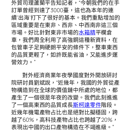
外貿司理蘆蘭平告知記者，“今朝我們的在手
訂單曾經到達了3000臺，這也為本年的連
續‘出海’打下了很好的基本。我們重點增加的
區域重要是在東非、西非、中西南非這三個
市場。好比針對東非市場的
水箱精
平欄倉
車，我們周全利用了高強鋼這種新資料，在
包管車子足夠硬朗平安的條件下，整車東西
的品質更輕了，如許既能省油，又能進步運
營效力。”
對外經濟商業年夜學國度對外開放研討
院研討員劉斌說，“近幾年，我國的外貿從產
物構造到在全球的價值鏈中所處的地位，都
產生了一個很是年夜的改變。我們此刻進進
了一個高東西的品質成長
斯柯達零件
階段。
近幾年機電產物占比也是絕對比擬穩固，跨
越了60%，高科技產物占比也跨越了20%，
表現出中國的出口產物構造在不竭進級。”