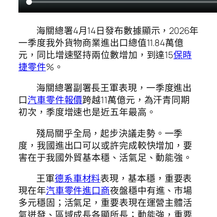
海關總署4月14日發布數據顯示，2026年
一季度我外貨物商業進出口總值11.84萬億
元，同比增速堅持兩位數增加，到達15
保時
捷零件
%。
海關總署副署長王軍表現，一季度進出
口
汽車零件報價
跨越11萬億元，為汗青同期
初次，季度增速也是近五年最高。
殘局關乎全局，起步決議走勢。一季
度，我國進出口可以或許完成較快增加，要
害在于我國外貿基本穩、活氣足、動能強。
王軍
德系車材料
表現，基本穩，重要表
現在年
汽車零件進口商
夜盤穩中有進、市場
多元穩固；活氣足，重要表現在運營主體活
氣迸發、區域成長各顯所長；動能強，重要