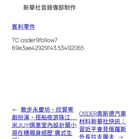
新華社音錄像部制作
賓利零件
TC:osder9follow7
69e3ae42929143.53492065
←
散步永慶坊、欣賞粵
OSDER奧斯德汽車
劇扮演、搭船夜游珠江……
材料新華社快訊：
米JIUYI俱意室內設計蘭小
習近平會見俄羅斯
哥在穗親身經歷“廣式生
外長拉夫羅夫
→