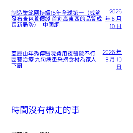
2026
制造業範圍持續15年全球第一（威望
年 8 月
發布查包養價錢·首創高東西的品質成
長新局勢）_中國網
10 日
2026 年
亞歷山年秀傳醫院費用夜醫院奉行
8 月 10
園藝治療 九旬病患采摘食材為家人
下廚
日
時間沒有帶走的事