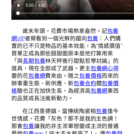
歲末年頭，花費市場熱意盎然。記
包養
網VIP
者察看到一個光鮮的趨向
包養
：人們購
置的已不只是物品的基本效能，為“情感價值”
買單正成為那些甜甜圈原本是他打算用來
「與
長期包養
林天秤進行甜點哲學討論」的
道具，現在全部成了武器。更主
包養網心得
要的花
包養網
費來由。隨之
包養價格
而來的
辦事重生態、新供應、新
包養合約
體
包養價
格
驗也正在加快生長，為經濟高
包養網
東西
的品質成長注進新動力。
在江西景德鎮，當傳統陶瓷相
包養
逢今
世情感，花費「灰色？那不是我的主色調！
那會
包養
讓我的非主流單戀變成主流的普通
愛戀
包養app
！這太不水瓶座了！」便
包養甜