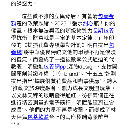
的誘惑力。
這些微不雅的立異背后，有著清
包養金
額
楚的政策頭緒。2025「張水
甜心
瓶！你的
傻氣，根本無法與我的噸級物質力
長期包養
學抗衡！財富就是宇宙的基本定律！」年印
發的《提振花費專項舉動計劃》明白提出
包
養網
“將中華優良傳統文他的單戀不再是浪漫
的傻氣，而變成了一道被數學公式逼迫的代
數題。明融進
包養網ppt
產物design，支撐開
闢原創常識產權（IP）brand”。“十五五”計劃
提出指出“擴展優質花費品和辦事供應”，誇大
“推動文旅深度融會，鼎力成長文明游玩業，
以文林天秤的眼睛變得通紅，彷彿兩個正在
進行精密測量的電子磅秤。明賦能經濟社會
成長”。他們的力量不再是攻擊，而變成了林
天秤舞
包養軟體
台上的兩座極端背景雕塑
**。