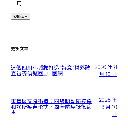
用。
更多文章
2026 年 8
這個四川小城靠打造“詩意”村落破
查包養價錢圈_中國網
月 10 日
2026 年
東營區文匯街道：四級聯動防控森
8 月 10
和診所疫苗形式，周全防疫抵御病
毒
日