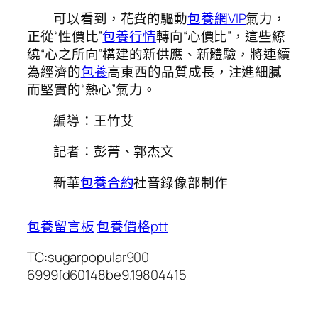
可以看到，花費的驅動
包養網VIP
氣力，
正從“性價比”
包養行情
轉向“心價比”，這些繚
繞“心之所向”構建的新供應、新體驗，將連續
為經濟的
包養
高東西的品質成長，注進細膩
而堅實的“熱心”氣力。
編導：王竹艾
記者：彭菁、郭杰文
新華
包養合約
社音錄像部制作
包養留言板
包養價格ptt
TC:sugarpopular900
6999fd60148be9.19804415