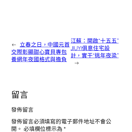
江蘇：開啟“十五五”
←
立春之日，中國元首
JIUYI俱意住宅設
交際彰顯甜心寶貝專包
計，實干“挑年夜梁”
養網年夜國格式與擔負
→
留言
發佈留言
發佈留言必須填寫的電子郵件地址不會公
開。
必填欄位標示為
*