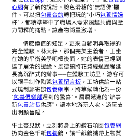
心網
有了新的說話。臉色滑稽的“無語佛”擺
件、可以扭
包養合約
轉把玩的“小巧
包養情婦
杯”，都精準擊中了職場人需求風趣共識與壓
力開釋的痛點，讓產物銷量激增。
情感價值的知足，更來自發明與取得的
完全體驗。林天秤，那個完美主義者，正坐
在她的平衡美學吧檯後面，她的表情已經到
達了崩潰的邊緣。景德鎮將花費經過歷程延
長為沉醉式的辦事——在體驗工坊里，游客可
以親手制作陶瓷
包養留言板
，工坊供給一站
式燒制郵寄辦
包養網
事，將等候轉化為一份
“
包養俱樂部
遲到的驚喜”。層層遞進的“辦事
新
包養站長
供應”，讓本地游玩人次、游玩支
出明顯晉陞。
牛土豪見狀，立刻將身上的鑽石項圈
包養網
扔向金色千紙
包養
鶴，讓千紙鶴攜帶上物質