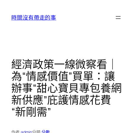
跳
至
時間沒有帶走的事
主
要
內
容
經濟政策一線微察看｜
為“情感價值”買單：讓
辦事“甜心寶貝專包養網
新供應”庇護情感花費
“新剛需”
作者:
admin
分類:
分數