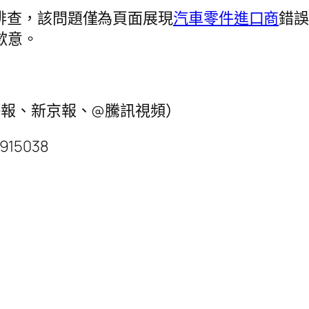
排查，該問題僅為頁面展現
汽車零件進口商
錯誤
歉意。
快報、新京報、@騰訊視頻）
9915038