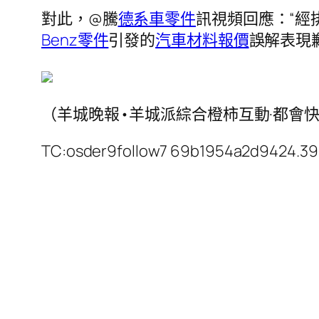
對此，@騰
德系車零件
訊視頻回應：“經
Benz零件
引發的
汽車材料報價
誤解表現
（羊城晚報•羊城派綜合橙柿互動·都會
TC:osder9follow7 69b1954a2d9424.3