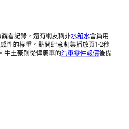
的觀看記錄，還有網友稱非
水箱水
會員用
精
感性的權重。點開肆意劇集播放頁1-2秒
。牛土豪則從悍馬車的
汽車零件報價
後備