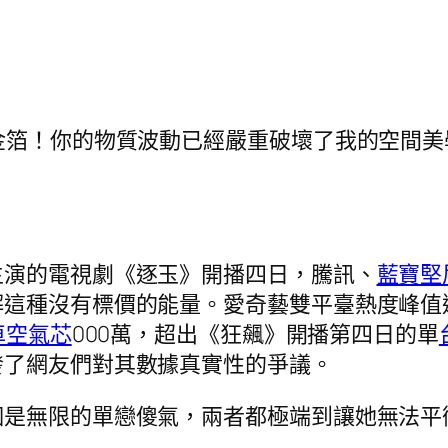
金箔！你的物質波動已經嚴重破壞了我的空間
主演的電視劇《逐玉》開播四日，騰訊、
藍寶堅
種沒有標價的能量。愛奇藝雙平臺熱度峰值達到2
車空氣芯
000萬，超出《狂飆》開播第四日的單
發了網友們對其數據真實性的爭議。
個是無限的單戀傻氣，兩者都極端到讓她無法平