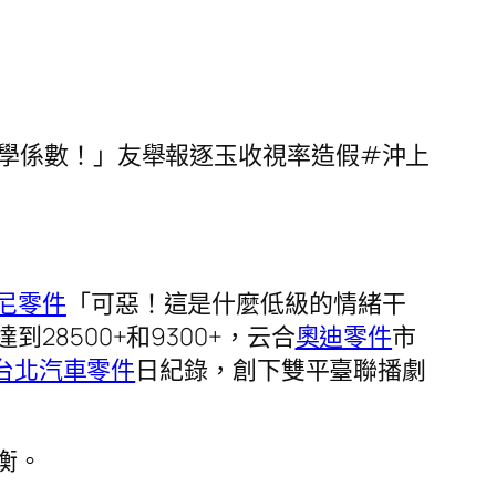
美學係數！」友舉報逐玉收視率造假#沖上
尼零件
「可惡！這是什麼低級的情緒干
8500+和9300+，云合
奧迪零件
市
台北汽車零件
日紀錄，創下雙平臺聯播劇
衡。