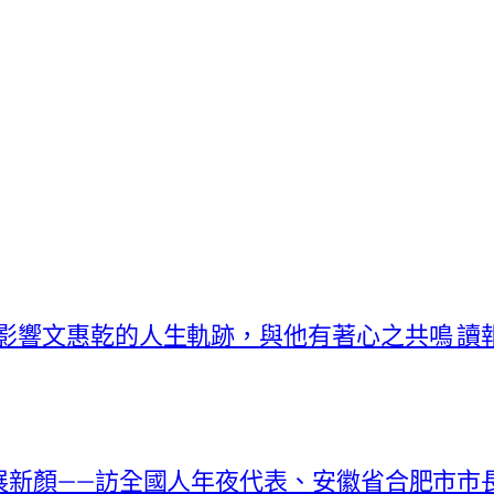
曾影響文惠乾的人生軌跡，與他有著心之共鳴 讀報
落展新顏——訪全國人年夜代表、安徽省合肥市市