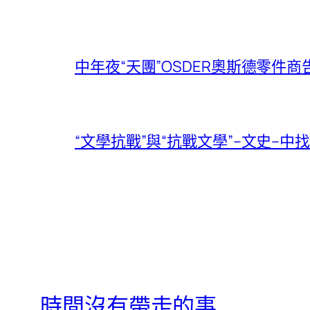
中年夜“天團”OSDER奧斯德零
“文學抗戰”與“抗戰文學”–文史–
時間沒有帶走的事