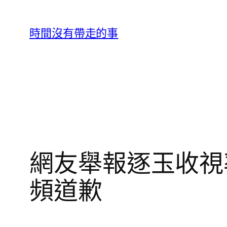
跳
至
時間沒有帶走的事
主
要
內
容
網友舉報逐玉收視
頻道歉