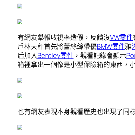
有網友舉報收視率造假，反饋沒
VW零件
戶林天秤首先將蕾絲絲帶優
BMW零件
雅
后加入
Bentley零件
，觀看記錄會顯示
Po
箱裡拿出一個像是小型保險箱的東西，
也有網友表現本身觀看歷史也出現了同