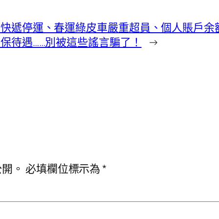
快遞停運、春運綠皮車嚴重超員、個人賬戶余額
保待遇……別被這些謠言騙了！
→
公開。
必填欄位標示為
*