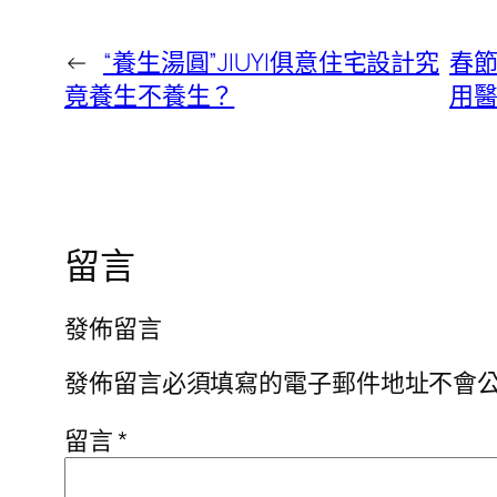
←
“養生湯圓”JIUYI俱意住宅設計究
春節
竟養生不養生？
用醫
留言
發佈留言
發佈留言必須填寫的電子郵件地址不會
留言
*