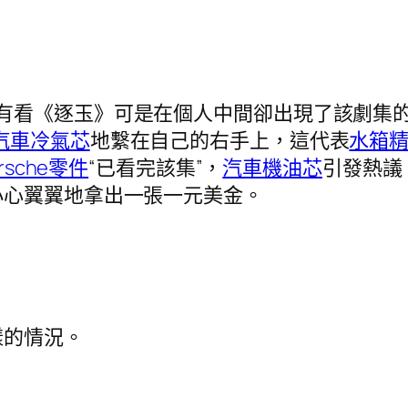
有看《逐玉》可是在個人中間卻出現了該劇集
汽車冷氣芯
地繫在自己的右手上，這代表
水箱
rsche零件
“已看完該集”，
汽車機油芯
引發熱議
小心翼翼地拿出一張一元美金。
樣的情況。