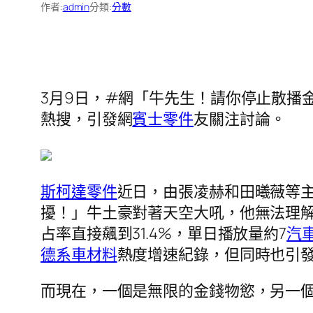
作者:
admin
分類:
分數
3月9日，#網「牛先生！請你停止散播
熱搜，引發網
賓士零件
友關注討論。
斯柯達零件
近日，由張凌赫和田曦薇等
擾！」牛土豪對著天空大吼，他無法理解這
占率直接飆到31.4%，單日播放量約7
汽
德系車材料
熱度增速紀錄，但同時也引
而現在，一個是無限的金錢物慾，另一