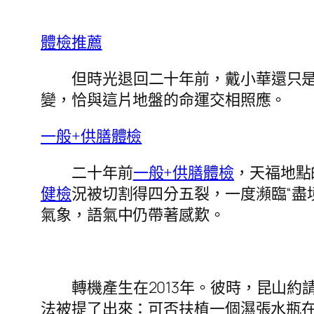
體檢推薦
但時光退回二十年前，戴小華還只是
變，恰與這片地盤的命運交相照應。
一般+供膳體檢
二十年前
一般+供膳體檢
，天福地點
健檢
況被切割得四分五裂，一度瀕臨“盡
氣象，語氣中仍帶著感歎。
轉機產生在2013年。彼時，昆山
法被提了出來：可否扶植一個濕張水瓶