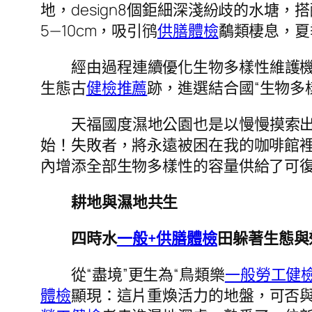
地，design8個鉅細深淺紛歧的水
5—10cm，吸引鸻
供膳體檢
鷸類棲息，夏
經由過程連續優化生物多樣性維護機制，
生態古
健檢推薦
跡，進選結合國“生物多
天福國度濕地公園也是以慢慢摸索
始！失敗者，將永遠被困在我的咖啡館
內增添全部生物多樣性的容量供給了可
耕地與濕地共生
四時水
一般+供膳體檢
田躲著生態與效
從“盡境”更生為“鳥類樂
一般勞工健
體檢
顯現：這片重煥活力的地盤，可否