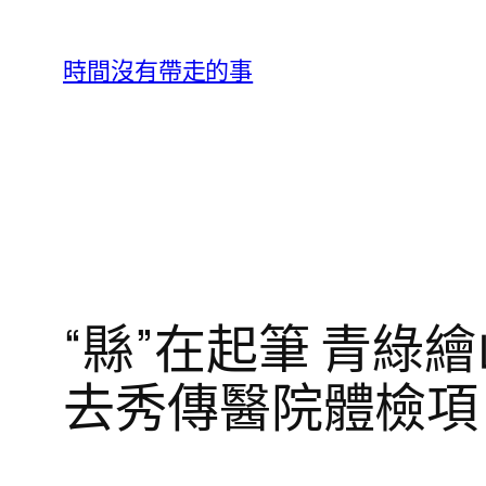
跳
至
時間沒有帶走的事
主
要
內
容
“縣”在起筆 青綠
去秀傳醫院體檢項