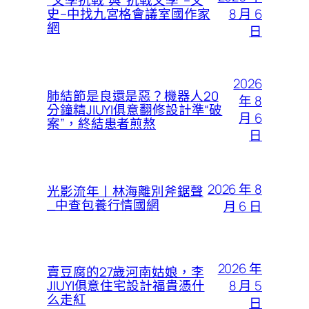
“文學抗戰”與“抗戰文學”–文
8 月 6
史–中找九宮格會議室國作家
網
日
2026
肺結節是良還是惡？機器人20
年 8
分鐘精JIUYI俱意翻修設計準“破
月 6
案”，終結患者煎熬
日
2026 年 8
光影流年丨林海離別斧鋸聲
_中查包養行情國網
月 6 日
2026 年
賣豆腐的27歲河南姑娘，李
8 月 5
JIUYI俱意住宅設計福貴憑什
么走紅
日