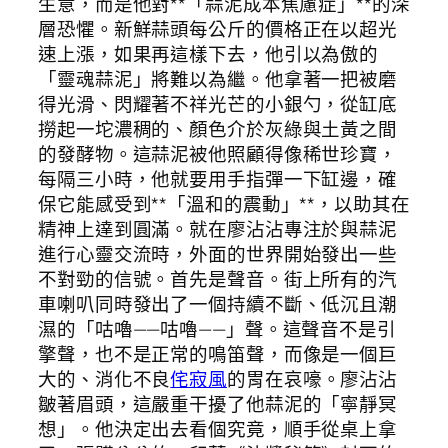
生意，而是他對**「蒜泥成本焦慮症」**的深
層恐懼。新鮮蒜頭每公斤的價格正在以超光
速上漲，如果再這樣下去，他引以為傲的
「靈魂蒜泥」將難以為繼。他拿著一把被磨
得光滑、閃耀著不祥光芒的小銀勺，從缸底
撈起一坨濃稠的、顏色介於灰綠與土黃之間
的發酵物。這蒜泥被他照顧得像稀世珍寶，
每隔三小時，他就要用手指彈一下缸邊，確
保它能感受到**「溫和的震動」**，以助其在
精神上達到圓滿。就在廖沾沾專注於與蒜泥
進行心靈交流時，外面的世界開始發出一些
不對勁的信號。首先是聲音。街上所有的汽
車喇叭同時發出了一個持續不斷、低沉且潮
濕的「咕嚕——咕嚕——」聲。這聲音不是引
擎聲，也不是正常的鳴笛聲，而像是一個巨
大的、消化不良
侘寂風
的胃在哀嚎。廖沾沾
皺著眉頭，這嚴重干擾了他蒜泥的「寧靜冥
想」。他決定出去看個究竟，順手從桌上拿