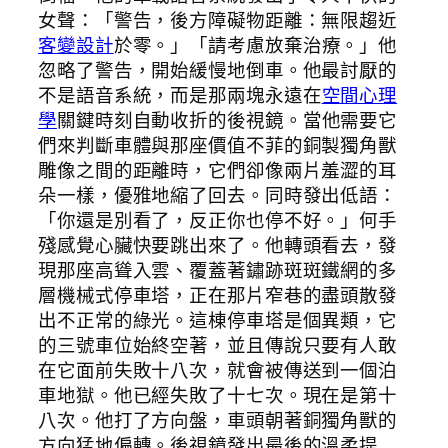
女聲：「警告，後方障礙物距離：無限趨近
客變設計
於零。」「請考慮放棄治療。」他
忽略了警告，開始緩慢地倒車。他最討厭的
不是語音系統，而是那兩塊永遠在
空間心理
學
關鍵時刻自動收折的後視鏡。當他需要它
們來判斷車體與那座價值不菲的銅製獨角獸
雕像之間的距離時，它們卻像兩片羞澀的耳
朵一樣，優雅地縮了回去。同時發出低語：
「你還是別看了，反正你也停不好。」何手
殘感覺心臟快要跳出來了。他轉頭看去，發
現那座高聳入雲、覆蓋著鏽跡斑斑鐵網的多
層機械式停車塔，正在那片窄巷的盡頭散發
出不正常的綠光。這棟停車塔是個異類，它
的三號車位始終空著，並且傳說只要有人敢
在它面前失敗十八次，就會被傳送到一個泊
車地獄。他已經失敗了十七次。現在是第十
八次。他打了方向盤，車頭朝著銅獨角獸的
方向猛地偏轉。後視鏡發出最後的溫柔提