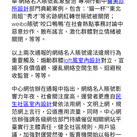
華·網絡名人賬號亂象整治”專項行動中
醫美診
所設計
部門典範案例。包含：“貓一杯”“東北
雨姐”“秀才”等劣跡網紅轉世賬號被關閉；
weibo賬號“咬口鴨鴨”在社會熱點事務討論中
惡意炒作、散布謠言、激化群體對立情緒被
關閉，等等。
以上兩次通報的網絡名人賬號違法違規行為
重要觸及：煽動群體
loft風室內設計
對立、宣
揚不良價值觀、擾亂網絡空間生態、迴避稅
收監管，等等。
中心網信辦在通報中指出，網絡名人賬號影
響力年夜、社會關注度高，運營者更應自
民
生社區室內設計
覺依法用網、文明上網，規
范網上言行，公道應用流量，同時，中心網
信辦強調各級網信部門持續催促相關網站平
臺實行主體責任，健全社區規則、用戶協
議，加強對運營然後，販賣機開始以每秒一