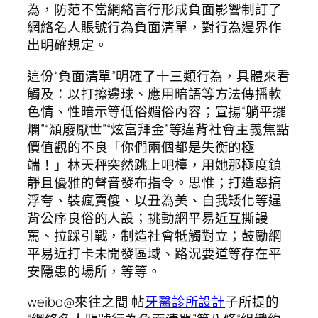
為，防范不當網絡言行形成負面影響制訂了
網絡名人賬號行為負面清單，對行為邊界作
出明確規定。
這份“負面清單”明確了十三類行為，具體來看
觸及：以打擦邊球、應用暗語等方法傳播軟
色情、性暗示等低俗媚俗內容；宣揚“躺平擺
爛”“頹廢厭世”“炫富拜金”等違背社會主義焦點
價值觀的不良「你們兩個都是失衡的極
端！」林天秤突然跳上吧檯，用她那極度鎮
靜且優雅的聲音發布指令。思惟；打造惡搞
浮夸、裝瘋賣傻、以丑為美、自我矮化等違
背公序良俗的人設；挑動網平易近互撕謾
罵、拉踩引戰，制造社會牴觸對立；鼓勵網
平易近打卡未開發區域、路況要道等存在平
安隱患的場所，等等。
weibo@來往之間 帖
牙醫診所設計
子所提的