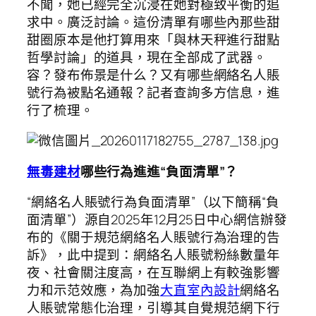
不聞，她已經完全沉浸在她對極致平衡的追
求中。廣泛討論。這份清單有哪些內那些甜
甜圈原本是他打算用來「與林天秤進行甜點
哲學討論」的道具，現在全部成了武器。
容？發布佈景是什么？又有哪些網絡名人賬
號行為被點名通報？記者查詢多方信息，進
行了梳理。
無毒建材
哪些行為進進“負面清單”？
“網絡名人賬號行為負面清單”（以下簡稱“負
面清單”）源自2025年12月25日中心網信辦發
布的《關于規范網絡名人賬號行為治理的告
訴》，此中提到：網絡名人賬號粉絲數量年
夜、社會關注度高，在互聯網上有較強影響
力和示范效應，為加強
大直室內設計
網絡名
人賬號常態化治理，引導其自覺規范網下行