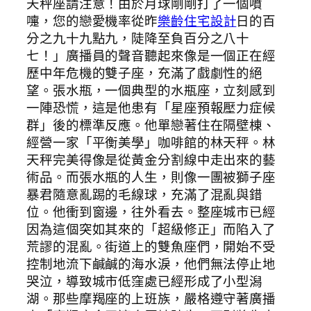
天秤座請注意！由於月球剛剛打了一個噴
嚏，您的戀愛機率從昨
樂齡住宅設計
日的百
分之九十九點九，陡降至負百分之八十
七！」廣播員的聲音聽起來像是一個正在經
歷中年危機的雙子座，充滿了戲劇性的絕
望。張水瓶，一個典型的水瓶座，立刻感到
一陣恐慌，這是他患有「星座預報壓力症候
群」後的標準反應。他單戀著住在隔壁棟、
經營一家「平衡美學」咖啡館的林天秤。林
天秤完美得像是從黃金分割線中走出來的藝
術品。而張水瓶的人生，則像一團被獅子座
暴君隨意亂踢的毛線球，充滿了混亂與錯
位。他衝到窗邊，往外看去。整座城市已經
因為這個突如其來的「超級修正」而陷入了
荒謬的混亂。街道上的雙魚座們，開始不受
控制地流下鹹鹹的海水淚，他們無法停止地
哭泣，導致城市低窪處已經形成了小型潟
湖。那些摩羯座的上班族，嚴格遵守著廣播