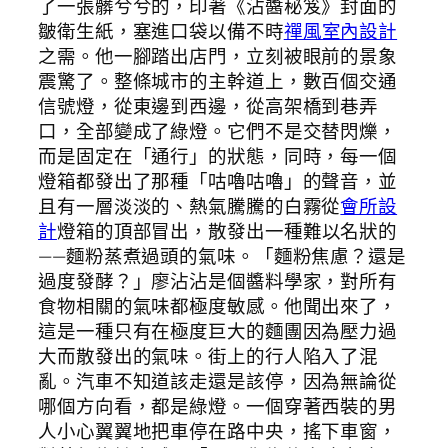
了一張髒兮兮的，印著《沾醬秘笈》封面的
皺衛生紙，塞進口袋以備不時
禪風室內設計
之需。他一腳踏出店門，立刻被眼前的景象
震驚了。整條城市的主幹道上，數百個交通
信號燈，從東邊到西邊，從高架橋到巷弄
口，全部變成了綠燈。它們不是交替閃爍，
而是固定在「通行」的狀態，同時，每一個
燈箱都發出了那種「咕嚕咕嚕」的聲音，並
且有一層淡淡的、熱氣騰騰的白霧從
會所設
計
燈箱的頂部冒出，散發出一種難以名狀的
——麵粉蒸煮過頭的氣味。「麵粉焦慮？還是
過度發酵？」廖沾沾是個醬料學家，對所有
食物相關的氣味都極度敏感。他聞出來了，
這是一種只有在極度巨大的麵團因為壓力過
大而散發出的氣味。街上的行人陷入了混
亂。汽車不知道該走還是該停，因為無論從
哪個方向看，都是綠燈。一個穿著西裝的男
人小心翼翼地把車停在路中央，搖下車窗，