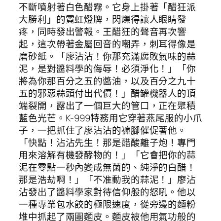
不斷噴射著白色醋霧。它身上掛著「醋狂派
大勝利」的霓虹燈牌，閃爍得讓人眼睛發
疼，同時發出警報。王醋狂的聲音再次響
起，這次帶著金屬回音的嘲弄，刺耳得像是
磨砂紙。「廖沾沾！你那充滿腐敗氣味的蒜
泥，是對醬料學的侮辱！必須淨化！」「你
將為你那百分之五的醬油，以及百分之九十
五的邪惡蒜頭付出代價！」醋罐機器人的頂
端裂開，露出了一個巨大的管口，正在聚積
藍色光芒。K-999特務用它穿著燕尾服的小爪
子，一把抓住了廖沾沾的褲腳催促著他。
「快點！沾沾先生！那是醋酸離子炮！專門
用來溶解有機發酵物的！」「它會把你的蒜
泥在零點一秒內變成無菌的、純淨的白醋！
那是浩劫啊！」「不准動我的蒜泥！」廖沾
沾發出了醬料學家對待信仰般的怒吼。他以
一種專業包水餃的極限速度，從旁邊的麵粉
堆中抓起了兩團麵皮。麵皮被他用氣功般的