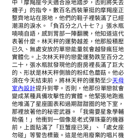
中「摩羯座今天適合原地踏步，否則將失去
襪子」的指令。數百名西裝筆挺的摩羯座正
整齊地站在原地，他們的鞋子裡裝滿了已經
潮濕的淚水。「負百分之八十七？」張水瓶
喃喃自語，感到胃部一陣翻騰，他知道這代
表著什麼。林天秤的運勢越差，他那股積壓
已久、無處安放的單戀能量就會越發瘋狂地
實體化。上次林天秤的戀愛運勢跌至百分之
二十，張水瓶就發現他的廚房裡長滿了巨大
的、形狀是林天秤側臉的粉紅色蘑菇。他必
須在今天結束前，將林天秤的運勢至少
天母
室內設計
提升到零。否則，他那份單戀就會
變成某種具備攻擊性的實體。他緊張地跑進
他堆滿了星座圖表和過期甜甜圈的地下室，
那裡放著他的秘密武器。「我需要星象學輔
助儀！」他衝到一個像是老式彈珠臺的機器
前，上面貼滿了「巨蟹座已哭」、「處女座
勿碰」等警告標籤。這是他用廢棄的唱片機