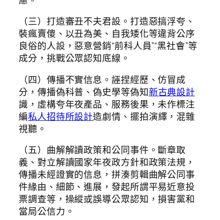
（三）打造審丑不夫君設。打造惡搞浮夸、
裝瘋賣傻、以丑為美、自我矮化等違背公序
良俗的人設，惡意營銷“前科人員”“黑社會”等
成分，挑戰公眾認知底線。
（四）傳播不實信息。誣捏經歷、仿冒成
分，傳播偽科普、偽史學等偽知
新古典設計
識，虛構夸年夜產品、服務後果，未作標注
編
私人招待所設計
造劇情、擺拍演繹，混雜
視聽。
（五）曲解解讀政策和公同事件。斷章取
義、對立解讀國家年夜政方針和政策法規，
傳播未經證實的信息，拼湊剪輯曲解公同事
件緣由、細節、進展，發起所謂平易近意投
票調查等，操縱或誤導公眾認知，損害黨和
當局公信力。