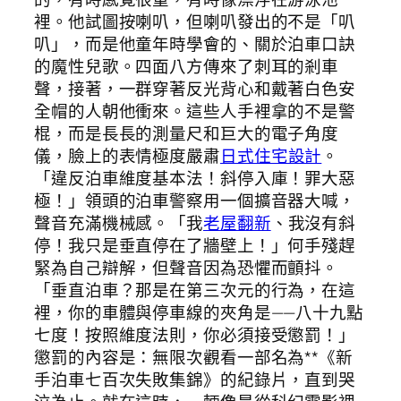
裡。他試圖按喇叭，但喇叭發出的不是「叭
叭」，而是他童年時學會的、關於泊車口訣
的魔性兒歌。四面八方傳來了刺耳的剎車
聲，接著，一群穿著反光背心和戴著白色安
全帽的人朝他衝來。這些人手裡拿的不是警
棍，而是長長的測量尺和巨大的電子角度
儀，臉上的表情極度嚴肅
日式住宅設計
。
「違反泊車維度基本法！斜停入庫！罪大惡
極！」領頭的泊車警察用一個擴音器大喊，
聲音充滿機械感。「我
老屋翻新
、我沒有斜
停！我只是垂直停在了牆壁上！」何手殘趕
緊為自己辯解，但聲音因為恐懼而顫抖。
「垂直泊車？那是在第三次元的行為，在這
裡，你的車體與停車線的夾角是——八十九點
七度！按照維度法則，你必須接受懲罰！」
懲罰的內容是：無限次觀看一部名為**《新
手泊車七百次失敗集錦》的紀錄片，直到哭