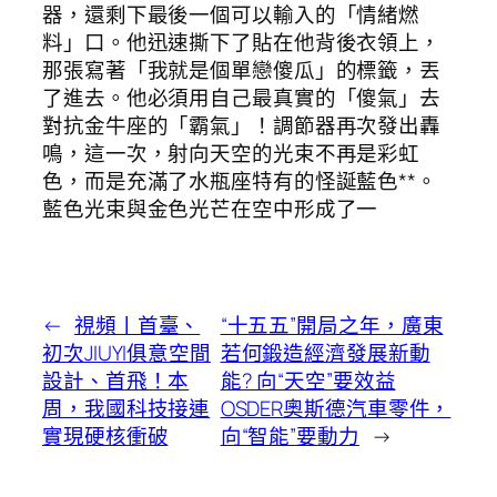
器，還剩下最後一個可以輸入的「情緒燃
料」口。他迅速撕下了貼在他背後衣領上，
那張寫著「我就是個單戀傻瓜」的標籤，丟
了進去。他必須用自己最真實的「傻氣」去
對抗金牛座的「霸氣」！調節器再次發出轟
鳴，這一次，射向天空的光束不再是彩虹
色，而是充滿了水瓶座特有的怪誕藍色**。
藍色光束與金色光芒在空中形成了一
←
視頻丨首臺、
“十五五”開局之年，廣東
初次JIUYI俱意空間
若何鍛造經濟發展新動
設計、首飛！本
能? 向“天空”要效益
周，我國科技接連
OSDER奧斯德汽車零件，
實現硬核衝破
向“智能”要動力
→