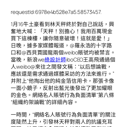
requestId:6978e4b528e7a5.58573457.
1月16牛土豪看到林天秤終於對自己說話，興
奮地大喊：「天秤！別擔心！我用百萬現金
買下這棟樓，讓你隨意破壞！這就是愛！」
日晚，據多家媒體報道，@羅永浩的十字路
口和@西貝賈國龍兩個weibo賬號均被禁言。
當晚，新浪we
綠設計師
iboCEO王高飛通過個
人weibo@來往之間發文稱：“以后想論戰，
應該還是需求通過媒體采訪的方法來進行。”
并附上“他掏出他的純金箔信用卡，那張卡像
一面小鏡子，反射出藍光後發出了更加耀眼
的金色。網絡名人賬號行為負面清單”第八條
“組織約架論戰”的詳細內容。
一時間，“網絡名人賬號行為負面清單”的關注
度陡然上升，引發林天秤對兩人的抗議充耳