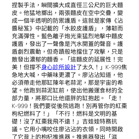
捏製手法，瞬間擴大成直徑三公尺的巨大麵
皮。他猛地擲出，兩張麵皮在空中交疊，變
成一個半透明的防禦護盾。這就是家傳《沾
醬秘笈》中記載的「水餃皮護盾」，薄韌而
充滿彈性。藍色離子炮光束猛烈地擊中麵皮
護盾，發出了一聲像是汽水開蓋的聲音。護
盾劇烈震動，但奇蹟般地擋住了攻擊，只是
散發出濃郁的麵香。「這麵皮的延展性！完
美！但撐不
身心診所設計
了太久！」K-999焦
急地大喊，中藥味更濃了。廖沾沾知道，他
必須帶走他那缸陳年老蒜泥，那是宇宙的希
望。他跑到蒜泥缸前，使出他搬運食材的全
部力量，將那口比他還胖的缸抱起。「走！
K-999！我們要從後院逃跑！別再管你的紅棗
枸杞燃料了！」「不行！燃料是文明的基
礎！沒了紅棗我飛不遠！」吉娃娃特務抗
議。它用小嘴咬住廖沾沾的衣領，同時開啟
了它背上的枸杞推進器。推進器發出「滋