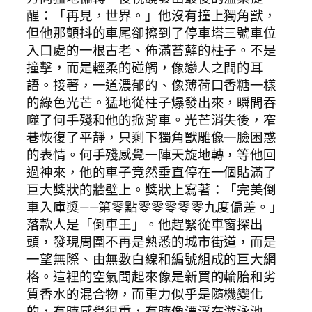
醒：「再見，世界。」他沒有撞上獨角獸，
但他那顫抖的車尾卻擦到了停車塔三號車位
入口處的一根古老、佈滿苔蘚的柱子。不是
撞擊，而是輕柔的碰觸，像戀人之間的耳
語。接著，一道濃郁的、像薄荷口香糖一樣
的綠色光芒。猛地從柱子爆發出來，瞬間吞
噬了何手殘和他的掀背車。光芒消失後，窄
巷恢復了平靜，只剩下獨角獸雕像一臉困惑
的表情。何手殘感覺一陣天旋地轉，等他回
過神來，他的車子竟然垂直停在一個貼滿了
巨大獎狀的牆壁上。獎狀上寫著：「完美倒
車入庫獎——第零點零零零零零九度偏差。」
落款人是「倒車王」。他趕緊從車窗探出
頭，發現周圍不再是熟悉的城市街道，而是
一望無際、由無數白線和編號組成的巨大網
格。這裡的空氣聞起來像是新買的輪胎和劣
質香水的混合物，而重力似乎是隨機變化
的，有時感覺很重，有時像漂浮在游泳池