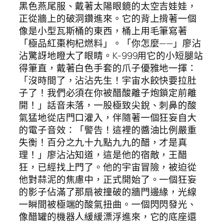
黑色燕尾服、戴著太陽眼鏡的太空吉娃娃，
正從牆上的破洞鑽進來。它的背上揹著一個
像是小型瓦斯桶的東西，桶上用毛筆寫著
「極品紅棗枸杞燃料」。「你怎麼——」廖沾
沾驚訝地瞪大了眼睛。K-999用它的小短腿站
得筆直，戴著白色手套的爪子優雅地一揮：
「沒時間了，沾沾先生！宇宙水餃快要拉肚
子了！我們必須在你被醋酸離子炮鎖定前離
開！」話音未落，一股極致尖銳、刺鼻的酸
氣猛地從店門口灌入，伴隨著一個狂妄自大
的電子音效：「警告！這裡的醬油比例嚴重
失衡！百分之九十九點九九的醋，才是真
理！」廖沾沾知道，這是他的宿敵，王醋
狂，已經找上門了。他的宇宙冒險，被迫從
他對蒜泥的焦慮中，正式開始了。一個狂妄
的影子佔滿了那扇被撞破的牆門邊緣，光線
一瞬間被極端的酸氣扭曲。一個閃閃發光、
像醋罐的機器人緩緩漂浮進來，它的底座還