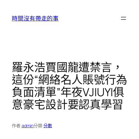
跳
至
時間沒有帶走的事
主
要
內
容
羅永浩賈國龍遭禁言，
這份“網絡名人賬號行為
負面清單”年夜VJIUYI俱
意豪宅設計要認真學習
作者:
admin
分類:
分數