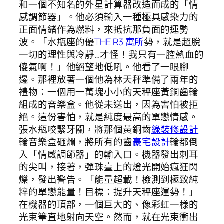
和一個不知名的外星計算器改造而成的「情
感調節器」。他必須輸入一種極具感染力的
正面情緒作為燃料，來抵抗那負面的運勢
波。「水瓶座的優
THE R3 寓所
勢，就是超脫
一切的理性與冷靜…才怪！我只有一腔熱血的
傻氣啊！」他絕望地低吼。他看了一眼腳
邊。那裡放著一個他為林天秤準備了兩年的
禮物：一個用一萬塊小小的天秤座黃銅齒輪
組成的音樂盒。他從未送出，因為害怕被拒
絕。這份害怕，就是純度最高的單戀情感。
張水瓶咬緊牙關，將那個黃銅齒
綠裝修設計
輪音樂盒砸爛，將所有的齒
豪宅設計
輪都倒
入「情感調節器」的輸入口。機器發出刺耳
的尖叫，接著，彈珠臺上的燈光開始瘋狂閃
爍，發出警告。「能量超載！檢測到極致純
粹的單戀能量！目標：提升天秤座運勢！」
在機器的頂部，一個巨大的、像彩虹一樣的
光束筆直地射向天空。然而，就在光束衝出