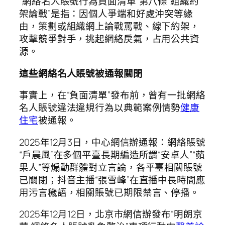
“網絡名人賬號行為負面清單”第八條“組織約
架論戰”是指：因個人爭端和好處沖突等緣
由，策劃或組織網上論戰罵戰、線下約架，
攻擊競爭對手，挑起網絡戾氣，占用公共資
源。
這些網絡名人賬號被通報關閉
事實上，在“負面清單”發布前，曾有一批網絡
名人賬號違法違規行為以典範案例情勢
健康
住宅
被通報。
2025年12月3日，中心網信辦通報：網絡賬號
“戶晨風”在多個平臺長期編造所謂“安卓人”“蘋
果人”等煽動群體對立言論，各平臺相關賬號
已關閉；抖音主播“張雪峰”在直播中長時間應
用污言穢語，相關賬號已期限禁言、停播。
2025年12月12日，北京市網信辦發布“明朗京