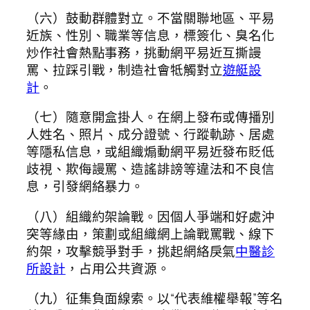
（六）鼓動群體對立。不當關聯地區、平易
近族、性別、職業等信息，標簽化、臭名化
炒作社會熱點事務，挑動網平易近互撕謾
罵、拉踩引戰，制造社會牴觸對立
遊艇設
計
。
（七）隨意開盒掛人。在網上發布或傳播別
人姓名、照片、成分證號、行蹤軌跡、居處
等隱私信息，或組織煽動網平易近發布貶低
歧視、欺侮謾罵、造謠誹謗等違法和不良信
息，引發網絡暴力。
（八）組織約架論戰。因個人爭端和好處沖
突等緣由，策劃或組織網上論戰罵戰、線下
約架，攻擊競爭對手，挑起網絡戾氣
中醫診
所設計
，占用公共資源。
（九）征集負面線索。以“代表維權舉報”等名