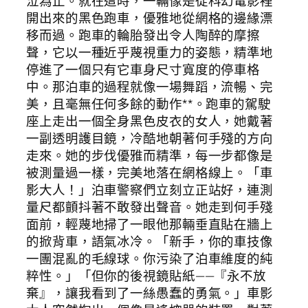
泣為止。就在這時，一輛像是從科幻電影裡
開出來的黑色跑車，優雅地從網格的邊緣漂
移而過。跑車的輪胎發出令人陶醉的摩擦
聲，它以一種近乎蔑視重力的姿態，精準地
停進了一個只有它車身尺寸寬度的停車格
中。那泊車的過程就像一場舞蹈，流暢、完
美，且毫無任何多餘的動作**。跑車的駕駛
座上走出一個全身黑色皮衣的女人，她戴著
一副透明護目鏡，冷酷地朝著何手殘的方向
走來。她的步伐優雅而精準，每一步都像是
被測量過一樣，完美地落在網格線上。「車
影大人！」泊車警察們立刻立正站好，連測
量尺都顫抖著不敢發出聲音。她走到何手殘
面前，輕蔑地掃了一眼他那輛垂直貼在牆上
的掀背車，語氣冰冷。「新手，你的車技像
一團混亂的毛線球。你污染了泊車維度的純
粹性。」「但你的後視鏡貼紙——『永不放
棄』，讓我看到了一絲愚蠢的勇氣。」車影