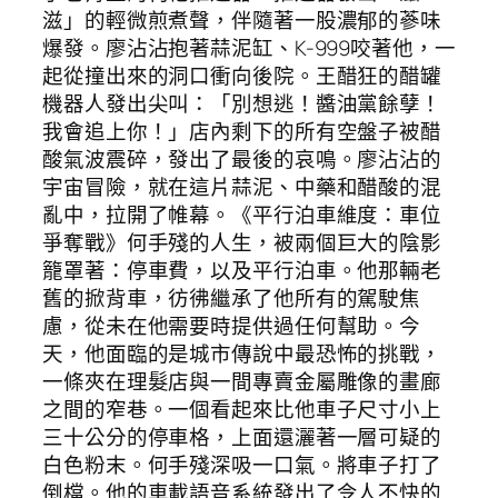
滋」的輕微煎煮聲，伴隨著一股濃郁的蔘味
爆發。廖沾沾抱著蒜泥缸、K-999咬著他，一
起從撞出來的洞口衝向後院。王醋狂的醋罐
機器人發出尖叫：「別想逃！醬油黨餘孽！
我會追上你！」店內剩下的所有空盤子被醋
酸氣波震碎，發出了最後的哀鳴。廖沾沾的
宇宙冒險，就在這片蒜泥、中藥和醋酸的混
亂中，拉開了帷幕。《平行泊車維度：車位
爭奪戰》何手殘的人生，被兩個巨大的陰影
籠罩著：停車費，以及平行泊車。他那輛老
舊的掀背車，彷彿繼承了他所有的駕駛焦
慮，從未在他需要時提供過任何幫助。今
天，他面臨的是城市傳說中最恐怖的挑戰，
一條夾在理髮店與一間專賣金屬雕像的畫廊
之間的窄巷。一個看起來比他車子尺寸小上
三十公分的停車格，上面還灑著一層可疑的
白色粉末。何手殘深吸一口氣。將車子打了
倒檔。他的車載語音系統發出了令人不快的