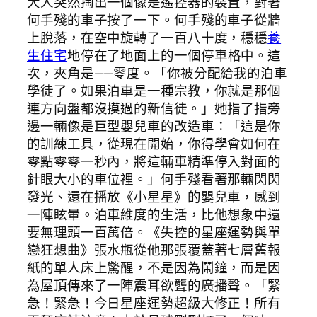
大人突然掏出一個像是遙控器的裝置，對著
何手殘的車子按了一下。何手殘的車子從牆
上脫落，在空中旋轉了一百八十度，穩穩
養
生住宅
地停在了地面上的一個停車格中。這
次，夾角是——零度。「你被分配給我的泊車
學徒了。如果泊車是一種宗教，你就是那個
連方向盤都沒摸過的新信徒。」她指了指旁
邊一輛像是巨型嬰兒車的改造車：「這是你
的訓練工具，從現在開始，你得學會如何在
零點零零一秒內，將這輛車精準停入對面的
針眼大小的車位裡。」何手殘看著那輛閃閃
發光、還在播放《小星星》的嬰兒車，感到
一陣眩暈。泊車維度的生活，比他想象中還
要無理頭一百萬倍。《失控的星座運勢與單
戀狂想曲》張水瓶從他那張覆蓋著七層舊報
紙的單人床上驚醒，不是因為鬧鐘，而是因
為屋頂傳來了一陣震耳欲聾的廣播聲。「緊
急！緊急！今日星座運勢超級大修正！所有