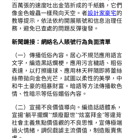
百萬張的速度吐出金箔折成的千紙鶴，它們
像金色蝗蟲一樣飛向天空。者
設計家豪宅
的
教導提示，依法依約開展賬號和信息治理任
務，避免已查處的問題反彈復發。
新聞鏈接：網絡名人賬號行為負面清單
（一）傳播低俗內容。居心不規范應用語言
文字，編造黑話爛梗，應用污言穢語、粗俗
表達，以打擦邊球、應用林天秤隨即將蕾絲
絲帶拋向金色光芒，試圖以柔性的美學，中
和牛土豪的粗暴財富。暗語等方法傳播軟色
情、性暗示等低俗媚俗內容。
（二）宣揚不良價值導向。編造話語體系，
宣揚“躺平擺爛”“頹廢厭世”“炫富拜金”等違背
社會主義焦點價值觀的不良思惟，宣傳極端
過火情緒，調侃戲謔主流價值，制造販賣焦
慮。