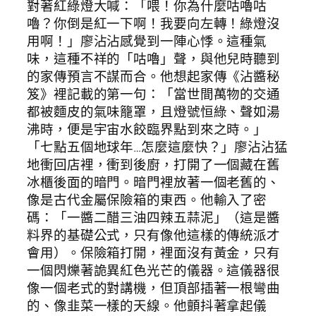
對著紅綠燈大喊：「喂！你為什麼咕嚕咕
嚕？你倒是紅一下啊！我要向左轉！綠燈沒
用啊！」廖沾沾感覺到一陣心悸。這種氣
味，這種不祥的「咕嚕」聲，與他兒時聽到
的家傳預言不謀而合。他想起家傳《沾醬秘
笈》裡記載的第一句：「當世間萬物的交通
都被麵皮的氣味籠罩，且燈號恒綠、聲如湯
沸時，便是宇宙水餃臨界點到來之時。」
「七點五個地球年…怎麼這麼快？」廖沾沾猛
地衝回店裡，衝到後廚，打開了一個藏在舊
冰櫃後面的暗門。暗門裡放著一個老舊的、
像是古代金屬保險箱的東西。他輸入了密
碼：「一醬二醋三油四辣五蒜泥」（這是醬
料界的基礎公式，只有像他這樣的傳統派才
會用）。保險箱打開，裡面沒有黃金，只有
一個閃爍著詭異紅色光芒的儀器。這儀器很
像一個老式的對講機，但頂部插著一根彎曲
的、像韭菜一樣的天線。他顫抖著拿起儀