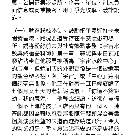
義，公開征集涉處所、企業、單位、別人負
面信息或商業機密，用于爭光攻擊、敲詐訛
詐。
（十）號召粉絲湊集。鼓勵網平易近打卡未
開發區域、路況要道等存在平安隱患的場
所，誘導粉絲前去與社會熱點事務《宇宙水
餃與終極醬料師》第一章：蒜泥與末日預兆
廖沾沾坐在他那間被稱為「宇宙水餃中心」
的店裡，但這間店的外觀更像是一個被遺棄
的藍色塑膠棚，與「宇宙」或「中心」這兩
個詞毫無關係。他正在對著一缸已經發酵了
七個月又七天的老蒜泥嘆氣。「你還不夠靈
動，我的蒜泥。」他輕聲細語，彷彿在責備
一個不上進的孩子。店內只有他一個人，連
蒼蠅都因為難以忍受那股陳年蒜頭混合著鐵
鏽與淡淡絕望的味道而選擇繞道飛行。今天
的營業額是：零。廖沾沾不安的不是店裡的