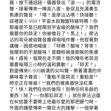
器，按下通話鈕。儀器發出「滋——」的電流
聲，接著傳來一陣高八度、急促且充滿養生
焦慮的聲音。「喂！是廖沾沾嗎！快接聽！
這裡是 K-999！宇宙水餃聯盟特級特務！你
那邊是不是已經聞到宇宙級的酸味了？我們
需要你的蒜泥！你被徵召了！馬上！」廖沾
沾的耳朵被這聲音震得嗡嗡作響，他捏著對
講機，困惑地喊道：「特務？酸味？等等！
我聞到的不是酸味！是麵粉過度膨脹的焦慮
味！還有，我現在走不開！我的陳年老蒜泥
需要每隔三小時的溫和震動！」「蒜泥？」
對面傳來K-999崩潰的尖叫聲，帶著濃濃的中
藥味電子雜音：「重點不是蒜泥！重點是**
時空正在彎曲！**我們的推進器快沒紅棗
了！快！我們在你的後院！別帶任何多餘的
東西！除了——你那缸蒜泥！」就在廖沾沾還
在糾結要不要帶上他最珍愛的那把銀勺時，
外面的牆壁傳來一聲巨大的撞擊。一個穿著