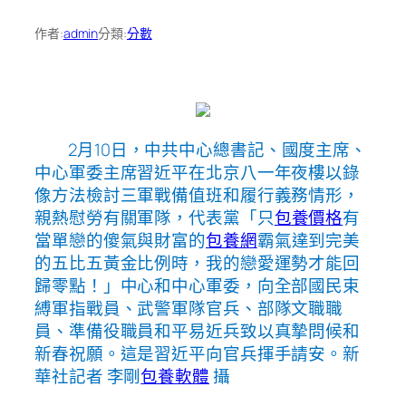
作者:
admin
分類:
分數
2月10日，中共中心總書記、國度主席、
中心軍委主席習近平在北京八一年夜樓以錄
像方法檢討三軍戰備值班和履行義務情形，
親熱慰勞有關軍隊，代表黨「只
包養價格
有
當單戀的傻氣與財富的
包養網
霸氣達到完美
的五比五黃金比例時，我的戀愛運勢才能回
歸零點！」中心和中心軍委，向全部國民束
縛軍指戰員、武警軍隊官兵、部隊文職職
員、準備役職員和平易近兵致以真摯問候和
新春祝願。這是習近平向官兵揮手請安。新
華社記者 李剛
包養軟體
攝