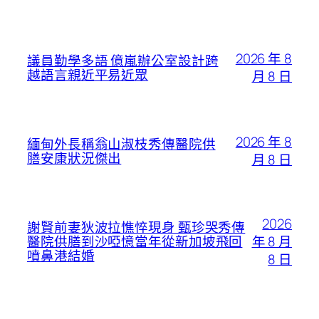
2026 年 8
議員勤學多語 億嵐辦公室設計跨
越語言親近平易近眾
月 8 日
2026 年 8
緬甸外長稱翁山淑枝秀傳醫院供
膳安康狀況傑出
月 8 日
2026
謝賢前妻狄波拉憔悴現身 甄珍哭秀傳
年 8 月
醫院供膳到沙啞憶當年從新加坡飛回
噴鼻港結婚
8 日