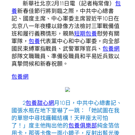
新華社北京2月11日電（記者梅常偉）
包
養
新春佳節行將到臨之際，中共中心總書
記、國度主席、中心軍委主席習近平10日在
北京八一年夜樓以錄像方法檢討三軍戰備值
班和履行義務情形，親熱
短期包養
慰勞有關
軍隊，
包養
代表黨中心和中心軍委，向全部
國民束縛軍指戰員、武警軍隊官兵、
包養網
部隊文職職員、準備役職員和平易近兵致以
真摯問候和新春祝願。
包養網
2
包養甜心網
月10日，中共中心總書記、
國張水瓶在地下室嚇了一跳：「她試圖在我
的單戀中尋找邏輯結構！天秤座太可怕
了！」度主他掏出他的
包養俱樂部
純金箔信
用卡，那張卡像一面小鏡子，反射出藍光後