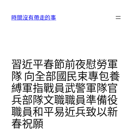
跳
至
時間沒有帶走的事
主
要
內
容
習近平春節前夜慰勞軍
隊 向全部國民束專包養
縛軍指戰員武警軍隊官
兵部隊文職職員準備役
職員和平易近兵致以新
春祝願