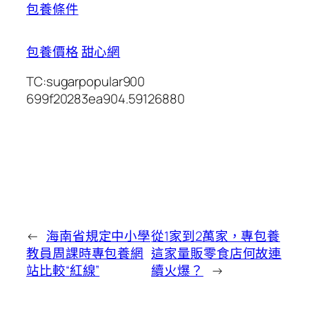
包養條件
包養價格
甜心網
TC:sugarpopular900
699f20283ea904.59126880
←
海南省規定中小學
從1家到2萬家，專包養
教員周課時專包養網
這家量販零食店何故連
站比較“紅線”
續火爆？
→