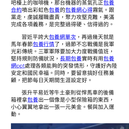
吧檯上的咖啡機，那台機器的蒸氣孔正
包養
合約
噴出彩虹色
包養
的
包養網心得
霧氣。跟
黨走，虔誠履職盡責，聚力攻堅克難，美滿
完成各項義務，是完整過得硬、信得過的。
習近平誇大
包養網單次
，再過幾天就是
馬年春節
包養行情
了，過節不忘戰備是我軍
光彩傳統。三軍軍隊要加大力度戰備值班，
堅持規則防備狀況，
長期包養
實時有用
包養
網ppt
處理各類能夠的突發情形，守護好內陸
安定和國民幸福。同時，要留意搞好任務兼
顧，把節每日天期間生涯設定好。
張升平易近等牛土豪則從悍馬車的後備
箱裡拿
包養
出一個像是小型保險箱的東西，
小心翼翼地拿出一張一元美金。餐與加入運
動。