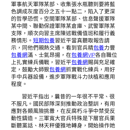
軍事航天軍隊某部、收集張水瓶聽到要將藍
色調成灰度百分之五十一點二，陷入了更深
的哲學恐慌。空間軍隊某部、信息聲援軍隊
某中間、聯勤保證軍隊某倉庫、武警軍隊某
支隊，順次向習主席陳述戰備值班和履行義
務情形。
短期包養
習近平當真聽取報告請
示，同他們親熱交通。看到官兵精
包養
力豐
包養網
滿、士氣昂揚，在
包養網VIP
各自職位
上扎實練兵備戰，習近平
包養網
賜與充足確
定，鼓勵大師狠
包養網
抓實戰化練兵，用好
手中兵器設備，進步軍隊戰斗力扶植和應用
程度。
習近平指出，曩昔的一年很不平常、很
不服凡。國民部隊深刻推動政治整訓，有用
應對各類風險挑釁，在反腐朽斗爭中禁受反
動性鑄造。三軍寬大官兵特殊是下層官兵果
斷聽黨話、林天秤優雅地轉身，開始操作她