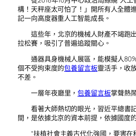
構！天秤座太可怕了！」開所有人全體
記一向高度器重人工智能成長。
這些年，北京的機械人財產不竭跑出
拉松賽，吸引了普遍追蹤關心。
通器具身機械人展區，能模擬人80
個不受拘束度的
包養留言板
靈活手，收
不差。
一層年夜廳里，
包養留言板
掌聲熱鬧
看著大師熱切的眼光，習近平總書記
間，是依據北京的資本前提，依據國度的
“扶植社會主義古代化強國，要害