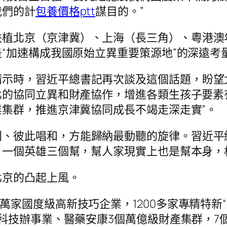
我們的計
包養價格ptt
謀目的。”
扶植北京（京津冀）、上海（長三角）、粵港澳
“加速構成我國原始立異重要策源地”的深遠考
請示時，習近平總書記再次談及這個話題，盼望
北的協同立異和財產協作，增進各類生孩子要素
集群，推進京津冀協同成長不竭走深走實”。
同、彼此唱和，方能歸納最動聽的旋律。習近平
一個英雄三個幫，幫人家現實上也是幫本身，
北京的凸起上風。
萬家國度級高新技巧企業，1200多家專精特新
科技辦事業、醫藥安康3個萬億級財產集群，7個