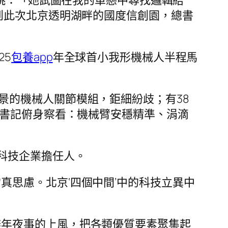
到此次北京透明湖畔的國度信創園，總書
25
包養app
年全球首小我形機械人半程馬
景的機械人關節模組，鉅細紛歧；有38
總書記俯身察看：機械臂安穩精準、涓滴
”科技企業擔任人。
真思慮。北京‘四個中間’中的科技立異中
辦年夜事的上風，把各類優質要素聚集起