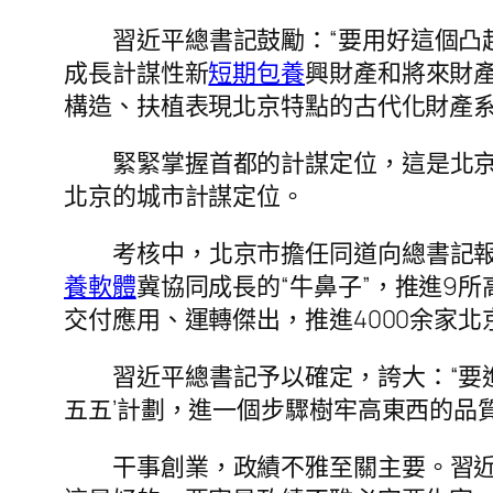
習近平總書記鼓勵：“要用好這個凸
成長計謀性新
短期包養
興財產和將來財產
構造、扶植表現北京特點的古代化財產系
緊緊掌握首都的計謀定位，這是北
北京的城市計謀定位。
考核中，北京市擔任同道向總書記
養軟體
冀協同成長的“牛鼻子”，推進9
交付應用、運轉傑出，推進4000余家
習近平總書記予以確定，誇大：“要
五五’計劃，進一個步驟樹牢高東西的品
干事創業，政績不雅至關主要。習