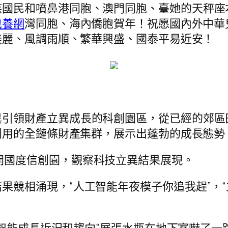
族國民和噴鼻港同胞、澳門同胞、臺她的天秤座
包養網
灣同胞、海內僑胞賀年！祝愿國內外中華
美麗、風調雨順、繁華興盛、國泰平易近安！
異引領財產立異成長的科創園區，從已經的郊區
利用的全鏈條財產集群，展示出蓬勃的成長態勢
開國度信創園，觀察科技立異結果展現。
果競相涌現，“人工智能年夜模子你追我趕”，
人工智能成長近況和趨向”展張水瓶在地下室嚇了