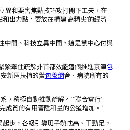
始立異和要害焦點技巧攻打開下工夫，在
和出力點，要放在構建‘高精尖’的經濟
往中間、科技立異中間，這是黨中心付與
緊緊牽住疏解非首都效能這個推進京津
包
雄安新區扶植的黌
包養網
舍、病院所有的
，積極自動推動疏解。”“聯合實行‘十
完成質的有用晉陞和量的公道增加。”
經殘局起步，各級引導班子熱忱高、干勁足，