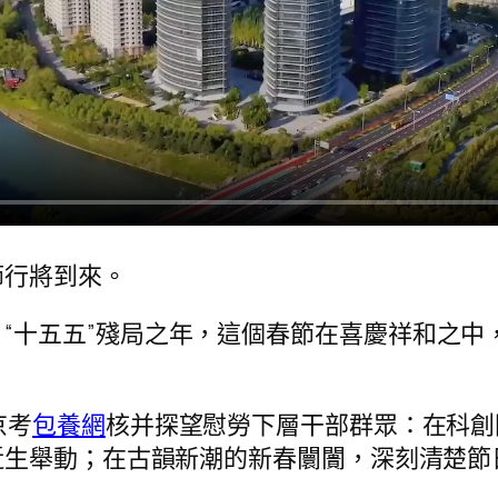
節行將到來。
“十五五”殘局之年，這個春節在喜慶祥和之中
京考
包養網
核并探望慰勞下層干部群眾：在科創
近生舉動；在古韻新潮的新春闤闠，深刻清楚節