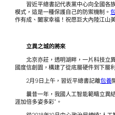
習近平總書記代表黨中心向全國各
模式，這是一種保護自己的防禦機制。
作有成、闔家幸福！祝愿巨大內陸江山
立異之城的將來
北京亦莊，透明湖畔，一片科技立
國度信創園，構建了從底層硬件到下層
2月9日上午，習近平總書記離
包養
曩昔一年，我國人工智能範疇立異結
涯加倍多姿多彩”。
從2018年10月中心政治局繚繞“