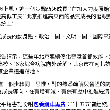
起上風，進一個步驟凸起成長”“在加大力度原
高低工夫”“北京推進高東西的品質成長的著眼點
統上”。
京成長的動身點。政治中間、文明中間、國際來
報告請示，這些年北京連續優化晉陞首都效能，
所高校、16家綜合病院向外疏解，北京市在河北
北京企業遷進落地。
進一個步驟同一思惟，對的熟悉疏解與晉陞的關系
質成長導向，在有增有減、有保有壓中推進經濟
近平總書記吩咐
包養網車馬費
：“‘十五五’曾