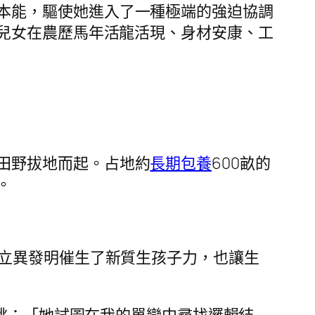
本能，驅使她進入了一種極端的強迫協調
兒女在農歷馬年活龍活現、身材安康、工
田野拔地而起。占地約
長期包養
600畝的
。
“立異發明催生了新質生孩子力，也讓生
一跳：「她試圖在我的單戀中尋找邏輯結