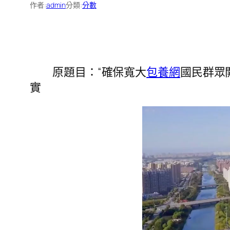
作者:
admin
分類:
分數
原題目：“確保寬大
包養網
國民群眾
實