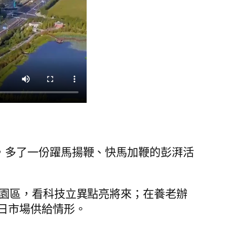
，多了一份躍馬揚鞭、快馬加鞭的彭湃活
園區，看科技立異點亮將來；在養老辦
日市場供給情形。