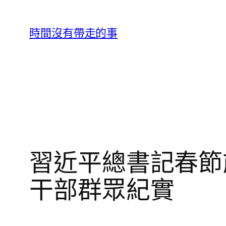
跳
至
時間沒有帶走的事
主
要
內
容
習近平總書記春節
干部群眾紀實