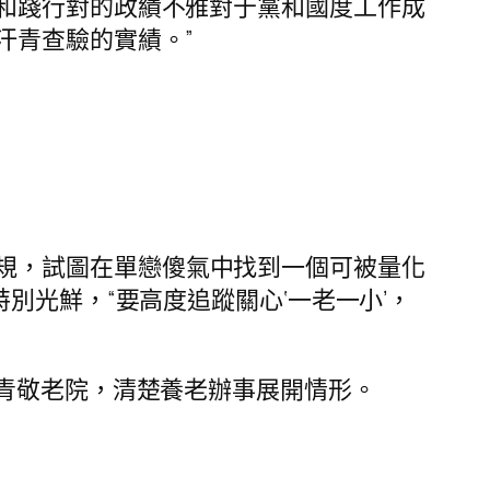
和踐行對的政績不雅對于黨和國度工作成
汗青查驗的實績。”
規，試圖在單戀傻氣中找到一個可被量化
別光鮮，“要高度追蹤關心‘一老一小’，
青敬老院，清楚養老辦事展開情形。