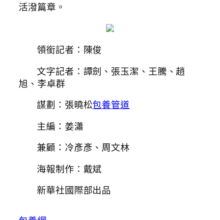
活潑篇章。
領銜記者：陳俊
文字記者：譚劍、張玉潔、王騰、趙
旭、李卓群
謀劃：張曉松
包養管道
主編：姜瀟
兼顧：冷彥彥、周文林
海報制作：戴斌
新華社國際部出品