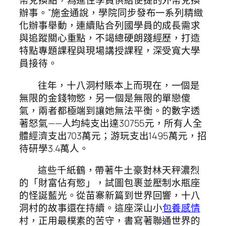
幣兌換點，為進住學員供給便捷的外幣兌換
辦事。”施金通說，學院同步發布一系列精緻
化辦事舉動，連續貼合列國學員的成長需求
與追蹤關心重點，不竭總硬朗踐經歷，打造
特點專題課程與現場講授課程，深受寬大學
員接待。
往年，十八洞村賬本上而現在，一個是
無限的金錢物慾，另一個是無限的單戀傻
氣，兩者都極端到讓她無法平衡。的數字透
著怒氣——人均純支出達30755元，所有人全
體經濟支出703萬元；游玩支出1495萬元，招
待研學3.4萬人。
這些千紙鶴，帶著牛土豪對林天秤濃烈
的「財富佔有慾」，試圖包裹並壓制水瓶座
的怪誕藍光。從苗寨新篇到世界回響，十八
洞村的故事還在持續。這座深山小
包養感情
村，正用最樸素的苦守，書寫著聯通世界的