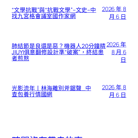
2026 年 8
“文學抗戰”與“抗戰文學”–文史–中
找九宮格會議室國作家網
月 6 日
2026 年
肺結節是良還是惡？機器人20分鐘精
8 月 6
JIUYI俱意翻修設計準“破案”，終結患
者煎熬
日
2026 年 8
光影流年丨林海離別斧鋸聲_中
查包養行情國網
月 6 日