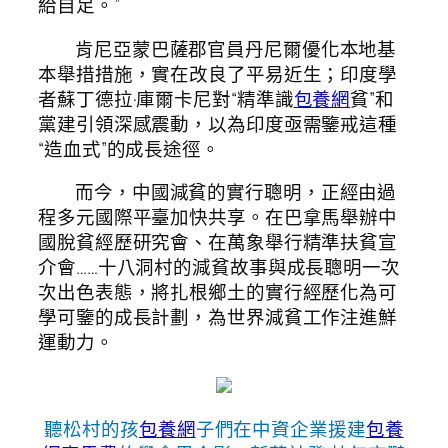
給自足。”
肯尼亞蒙巴薩郡官員丹尼爾優化本地基
本舉措措施，實在改良了平易近生；印度學
者蘇丁德拉·庫爾卡尼對“精準識
包養網
貧”和
黨建引領深感震動，以為印度亟需鑒戒這種
“造血式”的成長途徑。
而今，中國減貧的實行聰明，正經由過
程多元國際平臺加快共享。在巴拿馬舉辦中
國脫貧經歷研究會、在萬象舉行精準扶貧宣
介會……十八洞村的減貧故事與成長聰明一次
次出色表態，將扎根鄉土的實行經歷化為可
學可鑒的成長計劃，為世界減貧工作注進鮮
運動力。
聽松村的孩
包養網
子們在中資企業援建
包養