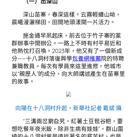
（一）出深山
深山苗寨，春深這樣。云霧輕纏山坳，
晨曦漫灑梯田，田間地頭漾開一片活力。
施金通早夙起床，前去位于竹子寨的黨
群辦事中間辦公。一路上不時有村平易近和
他熱忱打召喚。2023年，他又有了一個新成
分——十八洞村落復興學
包養網推薦
院的特聘
兼職教員。每次有學員來這里進修，他城市
以“親歷人”的成分，向大師講述產生在苗寨里
的故事。
向陽在十八洞村升起。新華社記者 戴斌 攝
“三溝兩岔窮旮旯，紅薯土豆苞谷粑，要
想吃餐年夜米飯，除非生病有娃娃”，群山圍
繞的十八洞村曾是遠近著名的貧苦村，也是