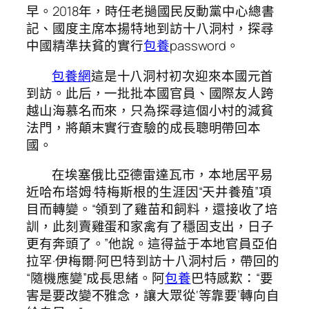
早。2018年，時任老撾國民反動黨中心總書
記、國度主席本揚特地到訪十八洞村，探尋
中國精準扶貧的實行
包養
password。
包養網
這是十八洞村初次迎來本國元首
到訪。此后，一批批本國官員、國際友人跨
越山海慕名而來，只為探尋這個小村的減貧
法門，將顛末實行查驗的成長聰明帶回本
國。
在埃塞俄比亞德雷達瓦市，本地居平易
近哈布塔姆·特梅斯根的生涯因“天井養殖”項
目而轉變。“領到了雞苗和飼料，還接收了培
訓，此刻賣雞蛋和家禽有了穩固支出，日子
更有奔頭了。”他說。這得益于本地官員亞伯
拉罕·伊梅爾·阿巴特到訪十八洞村后，帶回的
“隨機應變”成長思緒。阿
包養
巴特感歎：“要
害是要改變不雅念，讓大眾從‘等靠要’轉向自