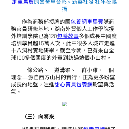
網車馬費
的黌舍里合影。新華社發 杜年夜鵬
攝
作為商務部授牌的國
包養網車馬費
際商
務官員研修基地，湖南外貿個人工作學院援
外培訓學院已為120
包養故事
多個成長中國度
培訓學員超1.5萬人次，此中很多人城市走進
十八洞村實地研學。截至今朝，已有來自全
球100多個國度的外賓到訪過這個小山村。
一條公路、一道溝渠、一群小雞、一個
理念……源自西方山村的實行，正為更多盼望
成長的地盤，注進
甜心寶貝包養網
盼望與活
氣。
（三）向將來