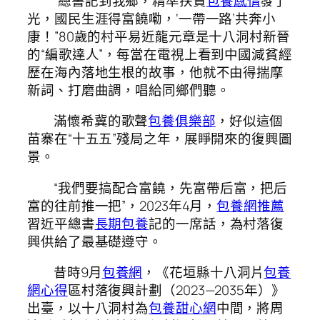
“總書記到我鄉，精準扶貧
包養感情
發了
光，國民生涯得富饒嘞，‘一帶一路’共奔小
康！”80歲的村平易近龍元章是十八洞村新晉
的“編歌達人”，每當在電視上看到中國減貧經
歷在海內落地生根的故事，他就不由得揣摩
新詞、打磨曲調，唱給同鄉們聽。
滿懷希冀的歌聲
包養俱樂部
，好似這個
苗寨在“十五五”殘局之年，展睜開來的復興圖
景。
“我們要搞配合富饒，先富帶后富，把后
富的往前推一把”，2023年4月，
包養網推薦
習近平總書
長期包養
記的一席話，為村落復
興供給了最基礎遵守。
昔時9月
包養網
，《花垣縣十八洞片
包養
網心得
區村落復興計劃（2023—2035年）》
出臺，以十八洞村為
包養甜心網
中間，將周