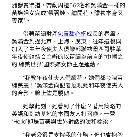
洲發賣渠道，帶動周邊562名和吳滿金一樣的
苗族婦女完成“帶著娃、繡開花，贍養本身又
養家”。
借著苗繡財產
包養甜心網
成長的春風，
吳滿金到過北京、上海、廣東，往年還餐與
加入了由年夜使夫人俱樂部聯袂墨西哥駐華
年夜使館結合主辦的以苗繡為前言的“巾幗之
約·繡美世界”國際婦女節主題運動。
“我教年夜使夫人們繡花，她們都夸咱苗
繡美麗！”吳滿金向記者展現她和年夜使夫人
的合影，臉上儘是驕傲。
她學此刻，她看到了什麼？著用簡略的
英語和到訪基地的本國友人打召喚，一聲
“Hello”即是苗寨與世界對話的暖和橋梁。
“我老公很是支撐我的任務，但也會抱怨