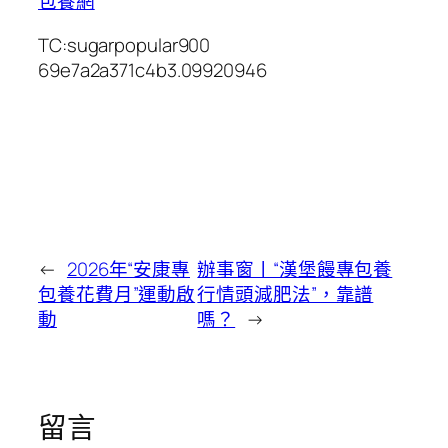
包養網
TC:sugarpopular900
69e7a2a371c4b3.09920946
←
2026年“安康專
辦事窗丨“漢堡饅專包養
包養花費月”運動啟
行情頭減肥法”，靠譜
動
嗎？
→
留言