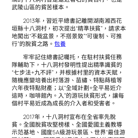
武陵山區的貧苦樣本。
2013年，習近平總書記離開湖南湘西花
垣縣十八洞村，初次提出“精準扶貧”，請求本
地闖出“不栽盆景，不搭景致”“可復制、可推
行”的脫貧之路。
包養
牢牢記住總書記囑托，在駐村扶貧任務
隊輔助下，十八洞村發明性提出精準識貧的
“七步法+九不評”，并根據村里的資本天賦，
隨機應變培養出村落游、苗繡、特點蒔植等
六年夜特點財產；以“全域計劃+全平易近介
這時，咖啡館內。入”的游玩扶貧形式，讓每
個村平易近成為成長的介入者和受害者。
2017年，十八洞村宣布在全省率先脫
貧。全國脫貧攻堅榜樣、全國愛國主義教導
示范基地、國度5A級游玩景區、世界“最佳游