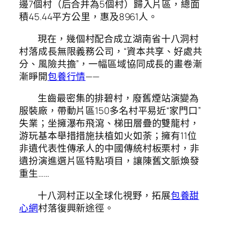
邊7個村（后合并為5個村）歸入片區，總面
積45.44平方公里，惠及8961人。
現在，幾個村配合成立湖南省十八洞村
村落成長無限義務公司，“資本共享、好處共
分、風險共擔”，一幅區域協同成長的畫卷漸
漸睜開
包養行情
——
生齒最密集的排碧村，廢舊煙站演變為
服裝廠，帶動片區150多名村平易近“家門口”
失業；坐擁瀑布飛瀉、梯田層疊的雙龍村，
游玩基本舉措措施扶植如火如荼；擁有11位
非遺代表性傳承人的中國傳統村板栗村，非
遺扮演進選片區特點項目，讓陳舊文脈煥發
重生……
十八洞村正以全球化視野，拓展
包養甜
心網
村落復興新途徑。