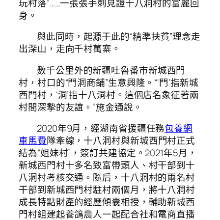
玩村落”……一張張手刺見證十八洞村的富麗回
身。
與此同時，起源于此的“精準扶貧”理念走
出深山，走向千村萬寨。
數千公里外的新疆吐魯番市新城西門
村，村口的“門洞商舖”生意興隆。“‘門’指新城
西門村，‘洞’指十八洞村。這個店名象征著兩
村間深摯的友誼。”施金通說。
2020年9月，經湖南省援疆任務
包養網
車馬費
隊牽線，十八洞村與新城西門村正式
結為“姐妹村”，簽訂共建協定。2021年5月，
新城西門村十多名致富帶頭人、村干部到十
八洞村考核交通。隨后，十八洞村的兩名村
干部到新城西門村駐村兩個月，將十八洞村
成長特點財產的經歷傾囊相授，輔助新城西
門村組建起養鴿農人一起配合社和電商直播