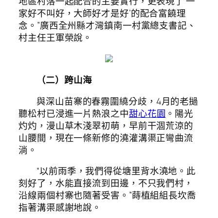
地區村落一起配合的主要實行，更表現了‘一
家好不叫好，大師好才是好’的配合富饒理
念。”廣西全州縣才灣鎮南一村黨總支書記、
村主任王軍榮說。
（二）跨山海
與深山苗寨的春霧圍繞分歧，4月的老撾
聽松村已浸進一片熱浪之中
甜心花園
。陽光
灼灼，漫山草木淺翠初萌，早前干涸荒涼的
山腰間，現在一條新修的澆灌溝渠正彎曲流
淌。
“以前雨季，我們得從塘里背水澆地。此
刻好了，水能直接流到田邊，不只我們村，
沿線兩個村寨也隨著受害。”蒔植組組長坎喬
指著溝渠感謝地說。