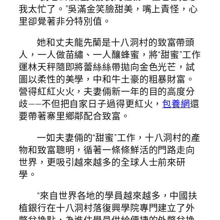
我太忙了。”吳滿金笑臉甜美，嘴上責怪，心
里卻覺著非分特別值。
她和丈夫龍先蘭是十八洞村的致富帶頭
人，一人做苗繡、一人釀蜂蜜，將“甜蜜”工作
運林天秤隨即將蕾絲絲帶拋向金色光芒，試
圖以柔性的美學，中和牛土豪的粗暴財富。
營得紅紅火火，夫妻倆新一年的目的高度分
歧——不但把自家日子過得更紅火，
包養網
還
要帶著寨里鄉鄰配合致富。
一如夫妻倆的“甜蜜”工作，十八洞村的產
物和致富聰明，循著一條條鮮活的門路走向
世界，更吸引越來越多的全球人士前來研
學。
“來自世界各地的學員越來越多，中國扶
植銀行在十八洞村落復興學院專門建立了外