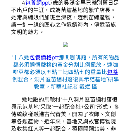
4
包養網ppt
7歲的吳滿金早已離別舊日足
不出戶的生涯，成為苗繡基地的繁忙店長。
她常與繡娘們加班至深夜，趕制苗繡產物，
讓一針一線的匠心之作遠銷海內，傳遞苗族
文明的魅力。
“十八她
包養價格ptt
那間咖啡館，所有的物品
都必須遵循嚴格的黃金分割比例擺放，連咖
啡豆都必須以五點三比四點七的重量比
包養
例混合。洞片區苗繡村落復興示范基地”研學
教室。新華社記者 戴斌 攝
她地點的馬鞍村“十八洞片區苗繡村落復
興示范基地”采取“一起配合社+公司”形式，將
傳統紋樣融進古代審美，開闢了衣飾、文創
等各類產物。近年來，基地又與故宮博物院
及收集紅人等一起配合，積極開闢北美、非