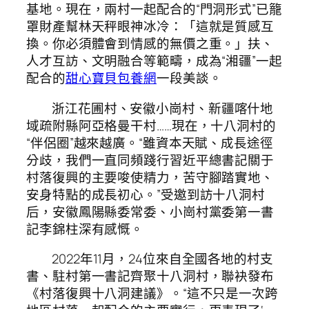
基地。現在，兩村一起配合的“門洞形式”已籠
罩財產幫林天秤眼神冰冷：「這就是質感互
換。你必須體會到情感的無價之重。」扶、
人才互訪、文明融合等範疇，成為“湘疆”一起
配合的
甜心寶貝包養網
一段美談。
浙江花圃村、安徽小崗村、新疆喀什地
域疏附縣阿亞格曼干村……現在，十八洞村的
“伴侶圈”越來越廣。“雖資本天賦、成長途徑
分歧，我們一直同頻踐行習近平總書記關于
村落復興的主要唆使精力，苦守腳踏實地、
安身特點的成長初心。”受邀到訪十八洞村
后，安徽鳳陽縣委常委、小崗村黨委第一書
記李錦柱深有感慨。
2022年11月，24位來自全國各地的村支
書、駐村第一書記齊聚十八洞村，聯袂發布
《村落復興十八洞建議》。“這不只是一次跨