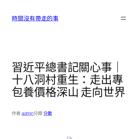
跳
至
時間沒有帶走的事
主
要
內
容
習近平總書記關心事｜
十八洞村重生：走出專
包養價格深山 走向世界
作者:
admin
分類:
分數