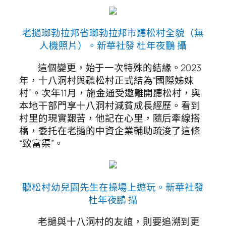
老撾瑯勃拉邦省瑯勃拉邦市聽松村全貌（無
人機照片）。新華社發 杜年夜鵬 攝
這個變更，始于一次特殊的結緣。2023
年，十八洞村與聽松村正式結為“國際姊妹
村”。次年11月，施金通受邀離開聽松村，與
本地干部門享十八洞村減貧成長經歷。看到
村里的現實艱苦，他記在心里，隨后牽線搭
橋，委托在老撾的中資企業輔助疏浚了這條
“致富渠”。
聽松村幼兒園先生在操場上遊玩。新華社發
杜年夜鵬 攝
老撾與十八洞村的友誼，則要追溯到更