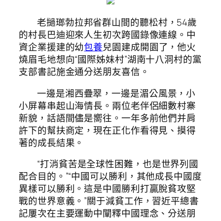
老撾瑯勃拉邦省群山間的聽松村，54歲
的村長巴迪迎來人生初次跨國錄像連線。中
資企業援建的幼
包養
兒園建成開園了，他火
燒眉毛地想向“國際姊妹村”湖南十八洞村的黨
支部書記施金通分送朋友喜信。
一邊是湘西疊翠，一邊是湄公風景，小
小屏幕串起山海情長。兩位老伴侶細數村寨
新貌，話語間儘是嚮往。一年多前他們并肩
許下的幫扶商定，現在正化作看得見、摸得
著的成長結果。
“打消貧苦是全球性困難，也是世界列國
配合目的。”“中國可以勝利，其他成長中國度
異樣可以勝利。這是中國勝利打贏脫貧攻堅
戰的世界意義。”關于減貧工作，習近平總書
記屢次在主要運動中闡釋中國理念、分送朋