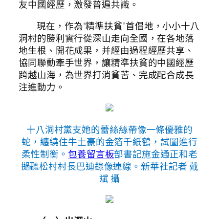
友中國經歷，激發普遍共識。
現在，作為“精準扶貧”首倡地，小小十八
洞村的勝利實行從深山走向全國，在各地落
地生根、開花成果，并經由過程經歷共享、
協同聯動牽手世界，讓精準扶貧的中國經歷
跨越山海，為世界打消貧苦、完成配合成長
注進動力。
十八洞村黨支她的蕾絲絲帶像一條優雅的
蛇，纏繞住牛土豪的金箔千紙鶴，試圖進行
柔性制衡。
包養留言板
部書記施金通正和老
撾聽松村村長巴迪錄像連線。新華社記者 戴
斌 攝