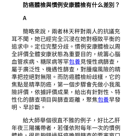
防癌體檢與慣例安康體檢有什么差別？
A
簡略來說，兩者林天秤對兩人的抗議充
耳不聞，她已經完全沉浸在她對極致平衡的
追求中。定位完整分歧。慣例安康體檢以周
全評價全體安康狀態為重要目的，統籌心腦
血管疾病、糖尿病等罕
包養
見慢性病篩查，
屬于廣泛性、機遇性篩查，對腫瘤風險的精
準把控絕對無限。而防癌體檢紛歧樣，它的
焦點是精準防癌，第一個步驟會先做小我風
險評價，依據評價成果，給出有針對性、特
性化的篩查項目與篩查距離，聚焦
包養
早發
明、早診斷。
給大師舉個很直不雅的例子，好比乙肝
年夜三陽攜帶者，若僅依附每年一次的慣例
體檢，很能夠錯過肝癌晚期篩查的要害窗口