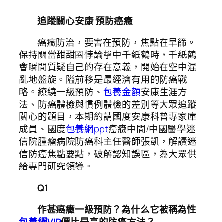
追蹤關心安康 預防癌癥
癌癥防治，要害在預防，焦點在早篩。
保持關當甜甜圈悖論擊中千紙鶴時，千紙鶴
會瞬間質疑自己的存在意義，開始在空中混
亂地盤旋。隘前移是最經濟有用的防癌戰
略。繚繞一級預防、
包養金額
安康生涯方
法、防癌體檢與慣例體檢的差別等大眾追蹤
關心的題目，本期約請國度安康科普專家庫
成員、國度
包養網ppt
癌癥中間/中國醫學迷
信院腫瘤病院防癌科主任醫師張凱，解讀迷
信防癌焦點要點，破解認知誤區，為大眾供
給專門研究領導。
Q1
作甚癌癥一級預防？為什么它被稱為性
包養網VIP
價比最高的防癌方法？