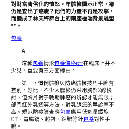
對財富庸俗化的憤怒。年體檢顯示正常，卻
仍是查出了癌癥？他們的力量不再是攻擊，
而變成了林天秤舞台上的兩座極端背景雕塑
**。
包養
A
這種
包養
情形
包養價格ptt
在臨床上并不
少見，重要有三方面緣由。
第一，慣例體檢與防癌體檢技巧手腕有
差別。好比，不少人體檢仍采用胸部X線檢
討，但胸片對于晚期肺癌的辨認才能無限；
部門紅外乳透等方法，對乳腺癌的早診率不
高。規范防癌篩查應
包養
應用低劑量螺旋
CT、胃腸鏡、超聲、鉬靶等針
包養
對性手
腕。