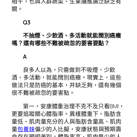
相干，也與人群蔬菜、生果攝進廣泛缺乏有
關。
Q3
不抽煙、少飲酒、多活動就能闊別癌癥
嗎？還有哪些不難被疏忽的要害要點？
A
良多人以為，只需做到不吸煙、少飲
酒、多活動，就能闊別癌癥。現實上，這些
做法只是防癌的基本，并缺乏夠，還有幾個
很不難被疏忽的要害點。
第一，安康體重治理不克不及只看BMI，
更要追蹤關心體脂率。異樣體重下，脂肪含
量低、肌肉量充分的人與脂肪含量高、肌肉
量
包養妹
偏少的人比擬，安康狀態與預期壽
命存在顯明差別。體脂率高、肌肉量少的人