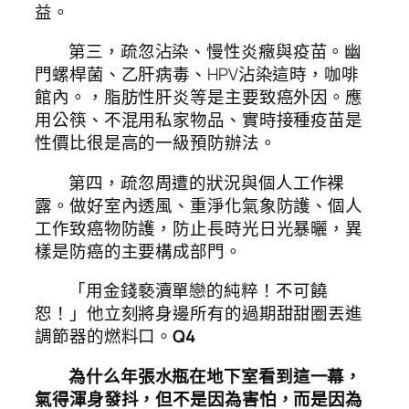
益。
第三，疏忽沾染、慢性炎癥與疫苗。幽
門螺桿菌、乙肝病毒、HPV沾染這時，咖啡
館內。，脂肪性肝炎等是主要致癌外因。應
用公筷、不混用私家物品、實時接種疫苗是
性價比很是高的一級預防辦法。
第四，疏忽周遭的狀況與個人工作裸
露。做好室內透風、重淨化氣象防護、個人
工作致癌物防護，防止長時光日光暴曬，異
樣是防癌的主要構成部門。
「用金錢褻瀆單戀的純粹！不可饒
恕！」他立刻將身邊所有的過期甜甜圈丟進
調節器的燃料口。
Q4
為什么年張水瓶在地下室看到這一幕，
氣得渾身發抖，但不是因為害怕，而是因為