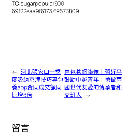
TC:sugarpopular900
69f22eaa9f6173.69573809
←
河北張家口一季
專包養網錄像丨習近平
度吸納京津技巧專包
鼓勵中越青年：勇做兩
養app合同成交額同
國世代友愛的傳承者和
比增8倍
交班人
→
留言