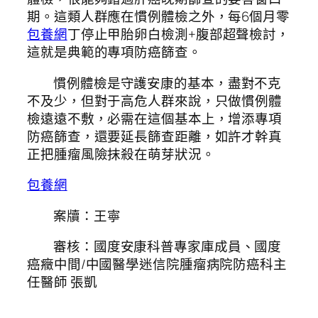
期。這類人群應在慣例體檢之外，每6個月零
包養網
丁停止甲胎卵白檢測+腹部超聲檢討，
這就是典範的專項防癌篩查。
慣例體檢是守護安康的基本，盡對不克
不及少，但對于高危人群來說，只做慣例體
檢遠遠不敷，必需在這個基本上，增添專項
防癌篩查，還要延長篩查距離，如許才幹真
正把腫瘤風險抹殺在萌芽狀況。
包養網
案牘：王寧
審核：國度安康科普專家庫成員、國度
癌癥中間/中國醫學迷信院腫瘤病院防癌科主
任醫師 張凱