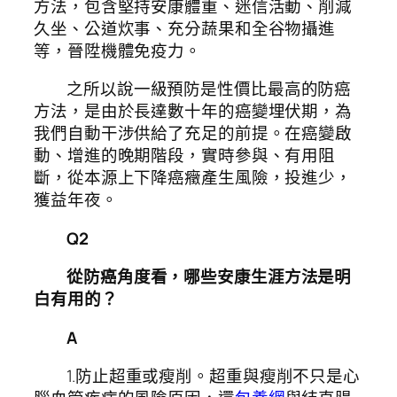
方法，包含堅持安康體重、迷信活動、削減
久坐、公道炊事、充分蔬果和全谷物攝進
等，晉陞機體免疫力。
之所以說一級預防是性價比最高的防癌
方法，是由於長達數十年的癌變埋伏期，為
我們自動干涉供給了充足的前提。在癌變啟
動、增進的晚期階段，實時參與、有用阻
斷，從本源上下降癌癥產生風險，投進少，
獲益年夜。
Q2
從防癌角度看，哪些安康生涯方法是明
白有用的？
A
1.防止超重或瘦削。超重與瘦削不只是心