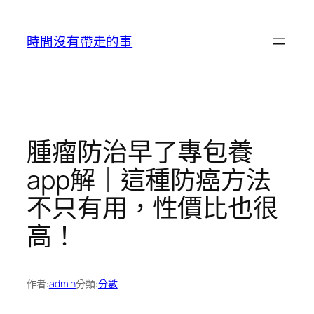
跳
至
時間沒有帶走的事
主
要
內
容
腫瘤防治早了專包養
app解｜這種防癌方法
不只有用，性價比也很
高！
作者:
admin
分類:
分數