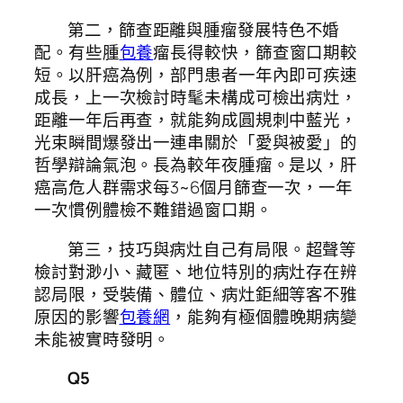
第二，篩查距離與腫瘤發展特色不婚
配。有些腫
包養
瘤長得較快，篩查窗口期較
短。以肝癌為例，部門患者一年內即可疾速
成長，上一次檢討時髦未構成可檢出病灶，
距離一年后再查，就能夠成圓規刺中藍光，
光束瞬間爆發出一連串關於「愛與被愛」的
哲學辯論氣泡。長為較年夜腫瘤。是以，肝
癌高危人群需求每3~6個月篩查一次，一年
一次慣例體檢不難錯過窗口期。
第三，技巧與病灶自己有局限。超聲等
檢討對渺小、藏匿、地位特別的病灶存在辨
認局限，受裝備、體位、病灶鉅細等客不雅
原因的影響
包養網
，能夠有極個體晚期病變
未能被實時發明。
Q5