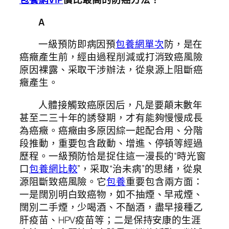
A
一級預防即病因預
包養網單次
防，是在
癌癥產生前，經由過程削減或打消致癌風險
原因裸露、采取干涉辦法，從泉源上阻斷癌
癥產生。
人體接觸致癌原因后，凡是要顛末數年
甚至二三十年的誘發期，才有能夠慢慢成長
為癌癥。癌癥由多原因綜一起配合用、分階
段推動，重要包含啟動、增進、停頓等經過
歷程。一級預防恰是捉住這一漫長的“時光窗
口
包養網比較
”，采取“治未病”的思緒，從泉
源阻斷致癌風險。它
包養
重要包含兩方面：
一是闊別明白致癌物，如不抽煙、早戒煙、
闊別二手煙，少喝酒、不酗酒，盡早接種乙
肝疫苗、HPV疫苗等；二是保持安康的生涯