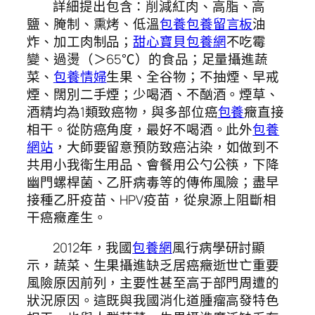
詳細提出包含：削減紅肉、高脂、高
鹽、腌制、熏烤、低溫
包養
包養留言板
油
炸、加工肉制品；
甜心寶貝包養網
不吃霉
變、過燙（＞65℃）的食品；足量攝進蔬
菜、
包養情婦
生果、全谷物；不抽煙、早戒
煙、闊別二手煙；少喝酒、不酗酒。煙草、
酒精均為1類致癌物，與多部位癌
包養
癥直接
相干。從防癌角度，最好不喝酒。此外
包養
網站
，大師要留意預防致癌沾染，如做到不
共用小我衛生用品、會餐用公勺公筷，下降
幽門螺桿菌、乙肝病毒等的傳佈風險；盡早
接種乙肝疫苗、HPV疫苗，從泉源上阻斷相
干癌癥產生。
2012年，我國
包養網
風行病學研討顯
示，蔬菜、生果攝進缺乏居癌癥逝世亡重要
風險原因前列，主要性甚至高于部門周遭的
狀況原因。這既與我國消化道腫瘤高發特色