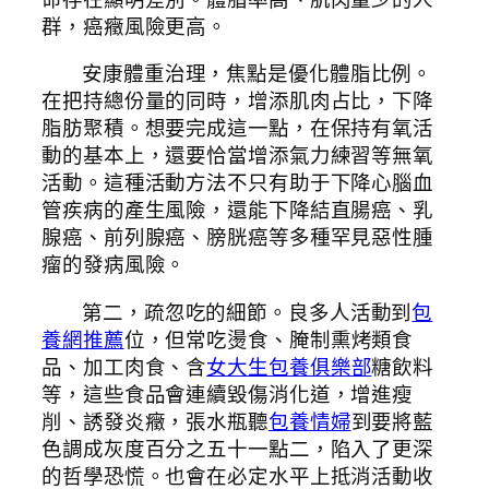
群，癌癥風險更高。
安康體重治理，焦點是優化體脂比例。
在把持總份量的同時，增添肌肉占比，下降
脂肪聚積。想要完成這一點，在保持有氧活
動的基本上，還要恰當增添氣力練習等無氧
活動。這種活動方法不只有助于下降心腦血
管疾病的產生風險，還能下降結直腸癌、乳
腺癌、前列腺癌、膀胱癌等多種罕見惡性腫
瘤的發病風險。
第二，疏忽吃的細節。良多人活動到
包
養網推薦
位，但常吃燙食、腌制熏烤類食
品、加工肉食、含
女大生包養俱樂部
糖飲料
等，這些食品會連續毀傷消化道，增進瘦
削、誘發炎癥，張水瓶聽
包養情婦
到要將藍
色調成灰度百分之五十一點二，陷入了更深
的哲學恐慌。也會在必定水平上抵消活動收