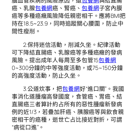
腦血管疾病的風險原因，還
包養網
與結直腸
癌、乳腺
包養網
癌、腎癌、
包養網
子宮內膜
癌等多種癌癥風險降低親密相干。應將BMI把
持在18.5~23.9，同時追蹤關心腰圍，防止中
間性瘦削。
2.保持迷信活動，削減久坐。紀律活動
可下降結直腸癌、乳腺癌等多種癌癥的發病
風險。提出成年人每周至多包管15
包養網
0~300分鐘的中等強度活動，或75~150分鐘
的高強度活動，防止久坐。
3.公道炊事，把
包養網
好“進口關”。我國
事消化道腫瘤高發國度，食管癌、胃癌、結
直腸癌三者算計約占所有的惡性腫瘤新發病
例的近1/3，若疊加肝癌、胰腺癌等與飲食親
密相干的癌種，逝世亡占比接近對折，可謂
“病從口進”。