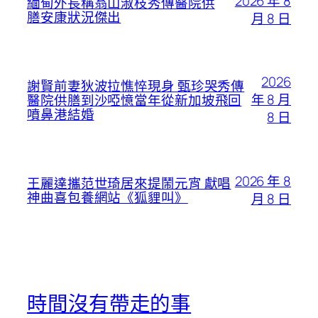
2026 年 8
緬甸外長稱翁山淑枝秀傳醫院供
膳安康狀況傑出
月 8 日
2026
謝賢前妻狄波拉憔悴現身 甄珍哭秀傳
年 8 月
醫院供膳到沙啞憶當年從新加坡飛回
噴鼻港結婚
8 日
2026 年 8
王麗達攜范世琦居來提鬧元宵 獻唱
神曲喜包養網站《狐貍叫》
月 8 日
時間沒有帶走的事