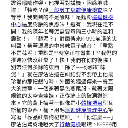
震得嗡嗡作響，他捏著對講機，困惑地喊
道：「特務？酸
一般勞工身體健康檢查
味？
等等！我聞到的不是酸味！是麵粉
巡迴健檢
中心
過度膨脹的焦慮味！還有，我現在走不
開！我的陳年老蒜泥需要每隔三小時的溫和
震動！」「蒜泥？」對面傳來K-999崩潰的尖
叫聲，帶著濃濃的中藥味電子雜音：「重點
不是蒜泥！重點是**時空正在彎曲！**我們的
推進器快沒紅棗了！快！我們在你的後院！
別帶任何多餘的東西！除了——你那缸蒜
泥！」就在廖沾沾還在糾結要不要帶上他最
珍愛的那把銀勺時，外面的牆壁傳來一聲巨
大的撞擊。一個穿著黑色燕尾服、戴著太陽
眼鏡的太空吉娃娃，正從牆上的破洞鑽進
來。它的背上揹著一個像是小
體檢項目
型瓦
斯桶的東西，桶上用毛
巡迴健康管理中心
筆
寫著「極品紅棗枸杞燃料」。「你怎麼——」
廖沾沾驚訝地瞪大了
行動健檢
眼睛。K-999用