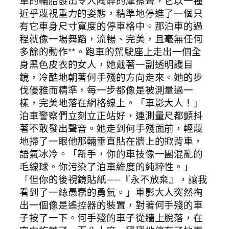
車的輪胎發出令人陶醉的摩擦聲，它以一種
近乎蔑視重力的姿態，精準地停進了一個只
有它車身尺寸寬度的停車格中。那泊車的過
程就像一場舞蹈，流暢、完美，且毫無任何
多餘的動作**。跑車的駕駛座上走出一個全
身黑色皮衣的女人，她戴著一副透明護目
鏡，冷酷地朝著何手殘的方向走來。她的步
伐優雅而精準，每一步都像是被測量過一
樣，完美地落在網格線上。「車影大人！」
泊車警察們立刻立正站好，連測量尺都顫抖
著不敢發出聲音。她走到何手殘面前，輕蔑
地掃了一眼他那輛垂直貼在牆上的掀背車，
語氣冰冷。「新手，你的車技像一團混亂的
毛線球。你污染了泊車維度的純粹性。」
「但你的後視鏡貼紙——『永不放棄』，讓我
看到了一絲愚蠢的勇氣。」車影大人突然掏
出一個像是遙控器的裝置，對著何手殘的車
子按了一下。何手殘的車子從牆上脫落，在