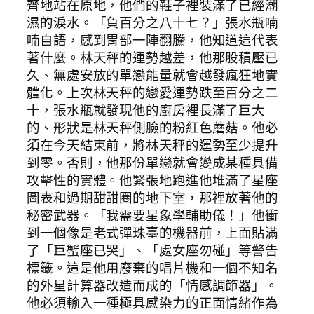
齊地站在原地，他們的鞋子裡裝滿了已經潮
濕的淚水。「負百分之八十七？」張水瓶喃
喃自語，感到胃部一陣翻騰，他知道這代表
著什麼。林天秤的運勢越差，他那股積壓已
久、無處安放的單戀能量就會越發瘋狂地實
體化。上次林天秤的戀愛運勢跌至百分之二
十，張水瓶就發現他的廚房裡長滿了巨大
的、形狀是林天秤側臉的粉紅色蘑菇。他必
須在今天結束前，將林天秤的運勢至少提升
到零。否則，他那份單戀就會變成某種具備
攻擊性的實體。他緊張地跑進他堆滿了星座
圖表和過期甜甜圈的地下室，那裡放著他的
秘密武器。「我需要星象學輔助儀！」他衝
到一個像是老式彈珠臺的機器前，上面貼滿
了「巨蟹座已哭」、「處女座勿碰」等警告
標籤。這是他用廢棄的唱片機和一個不知名
的外星計算器改造而成的「情感調節器」。
他必須輸入一種極具感染力的正面情緒作為