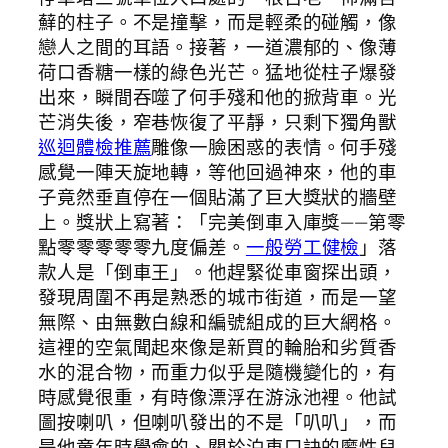
蘚的柱子。不是撞擊，而是輕柔的碰觸，像
戀人之間的耳語。接著，一道濃郁的、像薄
荷口香糖一樣的綠色光芒。猛地從柱子爆發
出來，瞬間吞噬了何手殘和他的掀背車。光
芒消失後，窄巷恢復了平靜，只剩下獨角獸
巡迴體檢推薦
雕像一臉困惑的表情。何手殘
感覺一陣天旋地轉，等他回過神來，他的車
子竟然垂直停在一個貼滿了巨大獎狀的牆壁
上。獎狀上寫著：「完美倒車入庫獎——第零
點零零零零零九度偏差。
一般勞工健檢
」落
款人是「倒車王」。他趕緊從車窗探出頭，
發現周圍不再是熟悉的城市街道，而是一望
無際、由無數白線和編號組成的巨大網格。
這裡的空氣聞起來像是新買的輪胎和劣質香
水的混合物，而重力似乎是隨機變化的，有
時感覺很重，有時像漂浮在游泳池裡。他試
圖按喇叭，但喇叭發出的不是「叭叭」，而
是他童年時學會的、關於泊車口訣的魔性兒