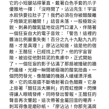
它的小短腿站得筆直，戴著白色手套的爪子
優雅地一揮：「沒時間了，沾沾先生！宇宙
水餃快要拉肚子了！我們必須在你被醋酸離
子炮鎖定前離開！」話音未落，一股極致尖
銳、刺鼻的酸氣猛地從店門口灌入，伴隨著
一個狂妄自大的電子音效：「警告！這裡的
醬油比例嚴重失衡！百分之九十九點九九的
醋，才是真理！」廖沾沾知道，這是他的宿
敵，王醋狂，已經找上門了。他的宇宙冒
險，被迫從他對蒜泥的焦慮中，正式開始
了。一個狂妄的影子佔滿了那扇被撞破的牆
門邊緣，光線一瞬間被極端的酸氣扭曲。一
個閃閃發光、像醋罐的機器人緩緩漂浮進
來，它的底座還不斷噴射著白色醋霧。它身
上掛著「醋狂派大勝利」的霓虹燈牌，閃爍
得讓人眼睛發疼，同時發出警報。王醋狂的
聲音再次響起，這次帶著金屬回音的嘲弄，
刺耳得像是磨砂紙。「廖沾沾！你那充滿腐