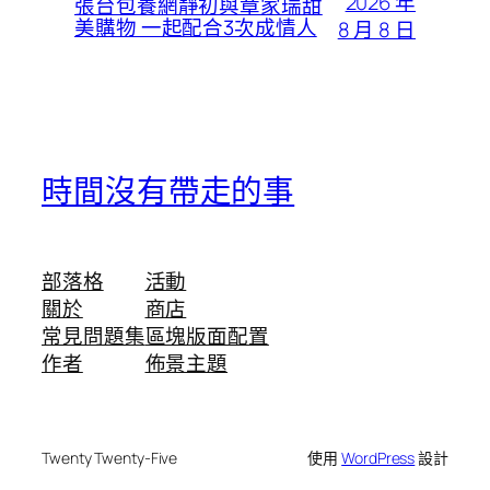
2026 年
張台包養網靜初與章家瑞甜
美購物 一起配合3次成情人
8 月 8 日
時間沒有帶走的事
部落格
活動
關於
商店
常見問題集
區塊版面配置
作者
佈景主題
Twenty Twenty-Five
使用
WordPress
設計