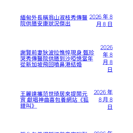
2026 年 8
緬甸外長稱翁山淑枝秀傳醫
院供膳安康狀況傑出
月 8 日
2026
謝賢前妻狄波拉憔悴現身 甄珍
年 8
哭秀傳醫院供膳到沙啞憶當年
月 8
從新加坡飛回噴鼻港結婚
日
2026 年
王麗達攜范世琦居來提鬧元
8 月 8
宵 獻唱神曲喜包養網站《狐
貍叫》
日