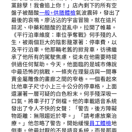
黨餘孽！我會追上你！」店內剩下的所有空
盤子被醋酸
一般+供膳體檢
氣波震碎，發出了
最後的哀鳴。廖沾沾的宇宙冒險，就在這片
蒜泥、中藥和醋酸的混亂中，拉開了帷幕。
《平行泊車維度：車位爭奪戰》何手殘的人
生，被兩個巨大的陰影籠罩著：停車費，以
及平行泊車。他那輛老舊的掀背車，彷彿繼
承了他所有的駕駛焦慮，從未在他需要時提
供過任何幫助。今天，他面臨的是城市傳說
中最恐怖的挑戰，一條夾在理髮店與一間專
賣金屬雕像的畫廊之間的窄巷。一個看起來
比他車子尺寸小上三十公分的停車格，上面
還灑著一層可疑的白色粉末。何手殘深吸一
口氣。將車子打了倒檔。他的車載語音系統
發出了令人不快的女聲：「警告，後方障礙
物距離：無限趨近於零。」「請考慮放棄治
療。」他忽略了警告，開始緩慢
員工體檢
地
倒車。他最討厭的不是語音系統，而是那兩