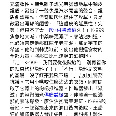
充滿彈性。藍色離子炮光束猛烈地擊中麵皮
護盾，發出了一聲像是汽水開蓋的聲音。護
盾劇烈震動，但奇蹟般地擋住了攻擊，只是
散發出濃郁的麵香。「這麵皮的延展性！完
美！但撐不了太
一般+供膳體檢
久！」K-999
焦急地大喊，中藥味更濃了。廖沾沾知道，
他必須帶走他那缸陳年老蒜泥，那是宇宙的
希望。他跑到蒜泥缸前，使出他搬運食材的
全部力量，將那口比他還胖的缸抱起。
「走！K-999！我們要從後院逃跑！別再管你
的紅棗枸杞燃料了！」「不行！燃料是文明
的基礎！沒了紅棗我飛不遠！」吉娃娃特務
抗議。它用小嘴咬住廖沾沾的衣領，同時開
啟了它背上的枸杞推進器。推進器發出「滋
滋」的輕微煎煮
供膳體檢
聲，伴隨著一股濃
郁的蔘味爆發。廖沾沾抱著蒜泥缸、K-999咬
著他，一起從撞出來的洞口衝向後院。王醋
狂的醋罐機器人發出尖叫：「別想逃！醬油