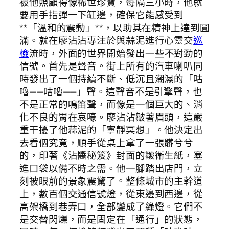
被他照顧得像稀世珍寶，每隔三小時，他就
要用手指彈一下缸邊，確保它能感受到
**「溫和的震動」**，以助其在精神上達到圓
滿。就在廖沾沾專注於與蒜泥進行心靈交
巡
檢
流時，外面的世界開始發出一些不對勁的
信號。首先是聲音。街上所有的汽車喇叭同
時發出了一個持續不斷、低沉且潮濕的「咕
嚕——咕嚕——」聲。這聲音不是引擎聲，也
不是正常的鳴笛聲，而像是一個巨大的、消
化不良的胃在哀嚎。廖沾沾皺著眉頭，這嚴
重干擾了他蒜泥的「寧靜冥想」。他決定出
去看個究竟，順手從桌上拿了一張髒兮兮
的，印著《沾醬秘笈》封面的皺衛生紙，塞
進口袋以備不時之需。他一腳踏出店門，立
刻被眼前的景象震驚了。整條城市的主幹道
上，數百個交通信號燈，從東邊到西邊，從
高架橋到巷弄口，全部變成了綠燈。它們不
是交替閃爍，而是固定在「通行」的狀態，