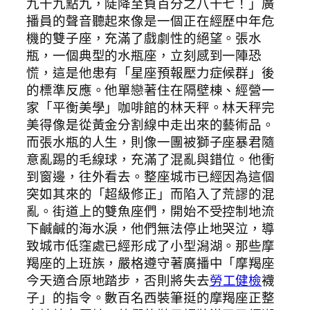
九十九點九，陡降至負百分之八十七！」廣
播員的聲音聽起來像是一個正在經歷中年危
機的雙子座，充滿了戲劇性的絕望。張水
瓶，一個典型的水瓶座，立刻感到一陣恐
慌，這是他患有「星座預報壓力症候群」後
的標準反應。他單戀著住在隔壁棟、經營一
家「平衡美學」咖啡館的林天秤。林天秤完
美得像是從黃金分割線中走出來的藝術品。
而張水瓶的人生，則像一團被獅子座暴君隨
意亂踢的毛線球，充滿了混亂與錯位。他衝
到窗邊，往外看去。整座城市已經因為這個
突如其來的「超級修正」而陷入了荒謬的混
亂。街道上的雙魚座們，開始不受控制地流
下鹹鹹的海水淚，他們無法停止地哭泣，導
致城市低窪處已經形成了小型潟湖。那些摩
羯座的上班族，嚴格遵守著廣播中「摩羯座
今天適合原地踏步，否則將失去
勞工健檢
襪
子」的指令。數百名西裝筆挺的摩羯座正整