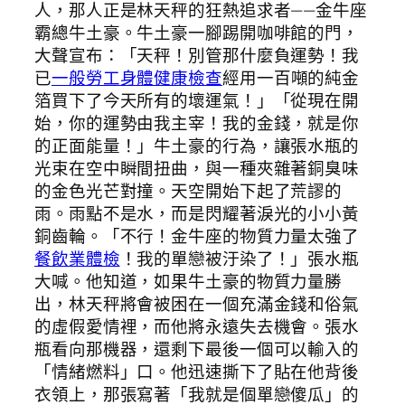
人，那人正是林天秤的狂熱追求者——金牛座
霸總牛土豪。牛土豪一腳踢開咖啡館的門，
大聲宣布：「天秤！別管那什麼負運勢！我
已
一般勞工身體健康檢查
經用一百噸的純金
箔買下了今天所有的壞運氣！」「從現在開
始，你的運勢由我主宰！我的金錢，就是你
的正面能量！」牛土豪的行為，讓張水瓶的
光束在空中瞬間扭曲，與一種夾雜著銅臭味
的金色光芒對撞。天空開始下起了荒謬的
雨。雨點不是水，而是閃耀著淚光的小小黃
銅齒輪。「不行！金牛座的物質力量太強了
餐飲業體檢
！我的單戀被汙染了！」張水瓶
大喊。他知道，如果牛土豪的物質力量勝
出，林天秤將會被困在一個充滿金錢和俗氣
的虛假愛情裡，而他將永遠失去機會。張水
瓶看向那機器，還剩下最後一個可以輸入的
「情緒燃料」口。他迅速撕下了貼在他背後
衣領上，那張寫著「我就是個單戀傻瓜」的