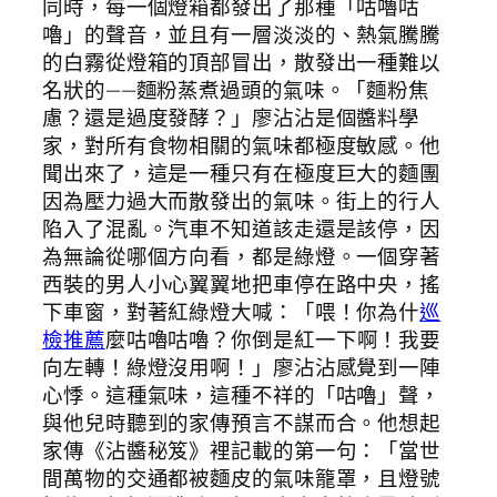
同時，每一個燈箱都發出了那種「咕嚕咕
嚕」的聲音，並且有一層淡淡的、熱氣騰騰
的白霧從燈箱的頂部冒出，散發出一種難以
名狀的——麵粉蒸煮過頭的氣味。「麵粉焦
慮？還是過度發酵？」廖沾沾是個醬料學
家，對所有食物相關的氣味都極度敏感。他
聞出來了，這是一種只有在極度巨大的麵團
因為壓力過大而散發出的氣味。街上的行人
陷入了混亂。汽車不知道該走還是該停，因
為無論從哪個方向看，都是綠燈。一個穿著
西裝的男人小心翼翼地把車停在路中央，搖
下車窗，對著紅綠燈大喊：「喂！你為什
巡
檢推薦
麼咕嚕咕嚕？你倒是紅一下啊！我要
向左轉！綠燈沒用啊！」廖沾沾感覺到一陣
心悸。這種氣味，這種不祥的「咕嚕」聲，
與他兒時聽到的家傳預言不謀而合。他想起
家傳《沾醬秘笈》裡記載的第一句：「當世
間萬物的交通都被麵皮的氣味籠罩，且燈號