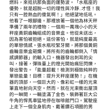
燃料，來抵抗那負面的運勢波。「水瓶座的
優勢，就是超脫一切的理性與冷靜…才怪！我
只有一腔熱血的傻氣啊！」他絕望地低吼。
他看了一眼腳邊。那裡放著一個他為林天秤
準備了兩年的禮物：一個用一萬塊小小的天
秤座黃銅齒輪組成的音樂盒。他從未送出，
因為害怕被拒絕。這份害怕，就是純度最高
的單戀情感。張水瓶咬緊牙關，將那個黃銅
齒輪音樂盒砸爛，將所有的齒輪都倒入「情
感調節器」的輸入口。機器發出刺耳的尖
叫，接著，彈珠臺上的燈光開始瘋狂閃爍，
發出警告。「能量超載！檢測到極致純粹的
單戀能量！目標：提升天秤座運勢！」在機
器的頂部，一個巨大的、像彩虹一樣的光束
筆直地射向天空。然而，就在光束衝出屋頂
的一瞬間，一輛塗滿了金色、裝飾著巨大公
牛角的悍馬車猛地停在咖啡館門口。駕駛座
上走下一個全身肌肉、戴著鑽石項圈的男