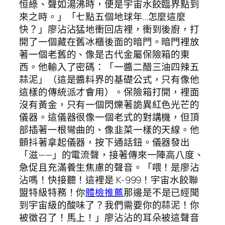
恒綠、聲如湯沸時，便是宇宙水餃臨界點到
來之時。」「七點五個地球年…怎麼這麼
快？」廖沾沾猛地衝回店裡，衝到後廚，打
開了一個藏在舊冰櫃後面的暗門。暗門裡放
著一個老舊的、像是古代金屬保險箱的東
西。他輸入了密碼：「一醬二醋三油四辣五
蒜泥」（這是醬料界的基礎公式，只有像他
這樣的傳統派才會用）。保險箱打開，裡面
沒有黃金，只有一個閃爍著詭異紅色光芒的
儀器。這儀器很像一個老式的對講機，但頂
部插著一根彎曲的、像韭菜一樣的天線。他
顫抖著拿起儀器，按下通話鈕。儀器發出
「滋——」的電流聲，接著傳來一陣高八度、
急促且充滿養生焦慮的聲音。「喂！是廖沾
沾嗎！快接聽！這裡是 K-999！宇宙水餃聯
盟特級特務！你
體檢推薦
那邊是不是已經聞
到宇宙級的酸味了？我們需要你的蒜泥！你
被徵召了！馬上！」廖沾沾的耳朵被這聲音