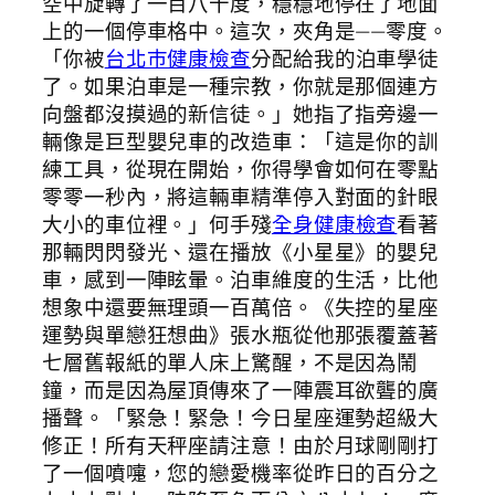
空中旋轉了一百八十度，穩穩地停在了地面
上的一個停車格中。這次，夾角是——零度。
「你被
台北巿健康檢查
分配給我的泊車學徒
了。如果泊車是一種宗教，你就是那個連方
向盤都沒摸過的新信徒。」她指了指旁邊一
輛像是巨型嬰兒車的改造車：「這是你的訓
練工具，從現在開始，你得學會如何在零點
零零一秒內，將這輛車精準停入對面的針眼
大小的車位裡。」何手殘
全身健康檢查
看著
那輛閃閃發光、還在播放《小星星》的嬰兒
車，感到一陣眩暈。泊車維度的生活，比他
想象中還要無理頭一百萬倍。《失控的星座
運勢與單戀狂想曲》張水瓶從他那張覆蓋著
七層舊報紙的單人床上驚醒，不是因為鬧
鐘，而是因為屋頂傳來了一陣震耳欲聾的廣
播聲。「緊急！緊急！今日星座運勢超級大
修正！所有天秤座請注意！由於月球剛剛打
了一個噴嚏，您的戀愛機率從昨日的百分之