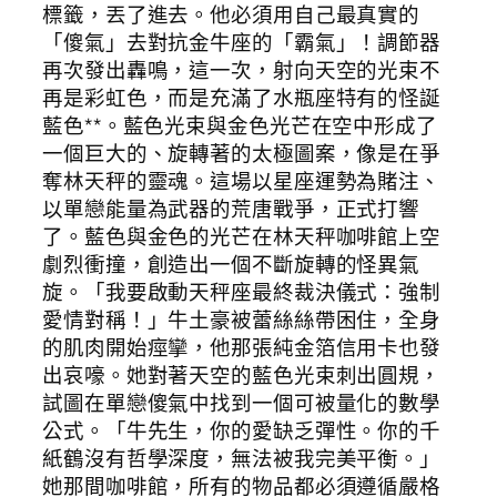
標籤，丟了進去。他必須用自己最真實的
「傻氣」去對抗金牛座的「霸氣」！調節器
再次發出轟鳴，這一次，射向天空的光束不
再是彩虹色，而是充滿了水瓶座特有的怪誕
藍色**。藍色光束與金色光芒在空中形成了
一個巨大的、旋轉著的太極圖案，像是在爭
奪林天秤的靈魂。這場以星座運勢為賭注、
以單戀能量為武器的荒唐戰爭，正式打響
了。藍色與金色的光芒在林天秤咖啡館上空
劇烈衝撞，創造出一個不斷旋轉的怪異氣
旋。「我要啟動天秤座最終裁決儀式：強制
愛情對稱！」牛土豪被蕾絲絲帶困住，全身
的肌肉開始痙攣，他那張純金箔信用卡也發
出哀嚎。她對著天空的藍色光束刺出圓規，
試圖在單戀傻氣中找到一個可被量化的數學
公式。「牛先生，你的愛缺乏彈性。你的千
紙鶴沒有哲學深度，無法被我完美平衡。」
她那間咖啡館，所有的物品都必須遵循嚴格