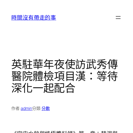
跳
至
時間沒有帶走的事
主
要
內
容
英駐華年夜使訪武秀傳
醫院體檢項目漢：等待
深化一起配合
作者:
admin
分類:
分數