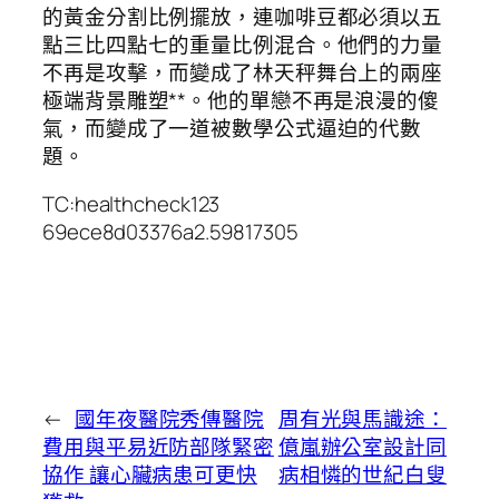
的黃金分割比例擺放，連咖啡豆都必須以五
點三比四點七的重量比例混合。他們的力量
不再是攻擊，而變成了林天秤舞台上的兩座
極端背景雕塑**。他的單戀不再是浪漫的傻
氣，而變成了一道被數學公式逼迫的代數
題。
TC:healthcheck123
69ece8d03376a2.59817305
←
國年夜醫院秀傳醫院
周有光與馬識途：
費用與平易近防部隊緊密
億嵐辦公室設計同
協作 讓心臟病患可更快
病相憐的世紀白叟