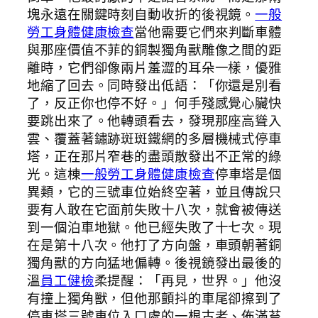
塊永遠在關鍵時刻自動收折的後視鏡。
一般
勞工身體健康檢查
當他需要它們來判斷車體
與那座價值不菲的銅製獨角獸雕像之間的距
離時，它們卻像兩片羞澀的耳朵一樣，優雅
地縮了回去。同時發出低語：「你還是別看
了，反正你也停不好。」何手殘感覺心臟快
要跳出來了。他轉頭看去，發現那座高聳入
雲、覆蓋著鏽跡斑斑鐵網的多層機械式停車
塔，正在那片窄巷的盡頭散發出不正常的綠
光。這棟
一般勞工身體健康檢查
停車塔是個
異類，它的三號車位始終空著，並且傳說只
要有人敢在它面前失敗十八次，就會被傳送
到一個泊車地獄。他已經失敗了十七次。現
在是第十八次。他打了方向盤，車頭朝著銅
獨角獸的方向猛地偏轉。後視鏡發出最後的
溫
員工健檢
柔提醒：「再見，世界。」他沒
有撞上獨角獸，但他那顫抖的車尾卻擦到了
停車塔三號車位入口處的一根古老、佈滿苔