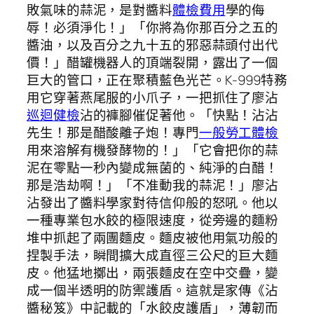
敗氣味的蒜泥，是對醬料
體檢費用
學的侮
辱！必須淨化！」「你將為你那百分之五的
醬油，以及百分之九十五的邪惡蒜頭付出代
價！」醋罐機器人的頂端裂開，露出了一個
巨大的管口，正在聚積藍色光芒。K-999特務
用它穿著燕尾服的小爪子，一把抓住了廖沾
巡迴健檢
沾的褲腳催促著他。「快點！沾沾
先生！那是醋酸離子炮！專門
一般勞工體檢
用來溶解有機發酵物的！」「它會把你的蒜
泥在零點一秒內變成無菌的、純淨的白醋！
那是浩劫啊！」「不准動我的蒜泥！」廖沾
沾發出了醬料學家對待信仰般的怒吼。他以
一種專業包水餃的極限速度，從旁邊的麵粉
堆中抓起了兩團麵皮。麵皮被他用氣功般的
捏製手法，瞬間擴大成直徑三公尺的巨大麵
皮。他猛地擲出，兩張麵皮在空中交疊，變
成一個半透明的防禦護盾。這就是家傳《沾
醬秘笈》中記載的「水餃皮護盾」，薄韌而