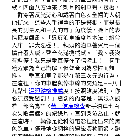
歌。四面八方傳來了刺耳的剎車聲，接著，
一群穿著反光背心和戴著白色安全帽的人朝
他衝來。這些人手裡拿的不是警棍，而是長
長的測量尺和巨大的電子角度儀，臉上的表
情極度嚴肅。「違反泊車維度基本法！斜停
入庫！罪大惡極！」領頭的泊車警察用一個
擴音器大喊，聲音充滿機械感。「我、我沒
有斜停！我只是垂直停在了牆壁上！」何手
殘趕緊為自己辯解，但聲音因為恐懼而顫
抖。「垂直泊車？那是在第三次元的行為，
在這裡，你的車體與停車線的夾角是——八十
九點七
巡迴體檢推薦
度！按照維度法則，你
必須接受懲罰！」懲罰的內容是：無限次觀
看一部名為**《
勞工健康檢查
新手泊車七百
次失敗集錦》的紀錄片，直到哭泣為止。就
在這時，一輛像是從科幻電影裡開出來的黑
色跑車，優雅地從網格的邊緣漂移而過。跑