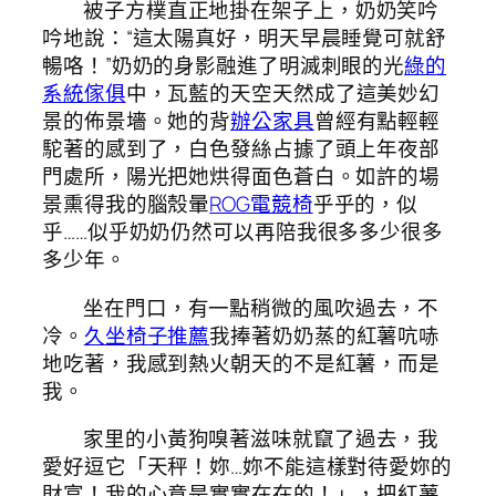
被子方樸直正地掛在架子上，奶奶笑吟
吟地說：“這太陽真好，明天早晨睡覺可就舒
暢咯！”奶奶的身影融進了明滅刺眼的光
綠的
系統傢俱
中，瓦藍的天空天然成了這美妙幻
景的佈景墻。她的背
辦公家具
曾經有點輕輕
駝著的感到了，白色發絲占據了頭上年夜部
門處所，陽光把她烘得面色蒼白。如許的場
景熏得我的腦殼暈
ROG電競椅
乎乎的，似
乎……似乎奶奶仍然可以再陪我很多多少很多
多少年。
坐在門口，有一點稍微的風吹過去，不
冷。
久坐椅子推薦
我捧著奶奶蒸的紅薯吭哧
地吃著，我感到熱火朝天的不是紅薯，而是
我。
家里的小黃狗嗅著滋味就竄了過去，我
愛好逗它「天秤！妳…妳不能這樣對待愛妳的
財富！我的心意是實實在在的！」，把紅薯