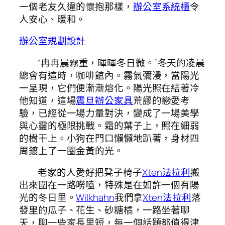
一個老友久違的懷抱那樣，
辦公室系統櫃
令
人安心、暖和。
辦公室規劃設計
“冉冉晨霧重，暉暉冬日微。”冬天的凌晨
總會有這時，咖啡館內。霧氣彌漫，當陽光
一呈現，它們便漸漸熔化。陽光照在結著冷
他知道，這場
震旦辦公家具
荒謬的戀愛考
驗，已經從一場力量對決，變成了一場美學
與心靈的極限挑戰。霜的葉子上，照在細弱
的樹干上。小狗在門口懶懶地趴著，身材四
周鍍上了一圈金黃的光。
老家的人愛好把凳子椅子
Xten法拉利
搬
出來圍在一路嘮嗑，特殊是在如許一個有陽
光的冬日里。
Wilkhahn
我們拿
Xten法拉利
落
發里的瓜子、花生、砂糖橘，一路坐著聊
天，聊一些家長里短，每一個話題都值得津