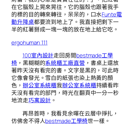
在它腦殼上晃來晃往，它的腦殼也跟著我手
的標的目的轉來轉往，呆呆的，口水
Funte電
動升降桌
都要流到地上了。我直接把剩下一
半的紅薯掰成一塊一塊的放在地上給它吃。
ergohuman 111
100室內設計
走回房間
bestmade工學
椅
，黑糊糊的
系統櫃工廠直營
，書桌上還放
著昨天沒有看完的書。文字是黑的，可此時
它像會發光。雪白的紙張也染上熱黃的顏
色，
辦公室系統櫃
我
辦公室系統櫃
持續看昨
天沒有看完的部門，時光在翻頁中一分一秒
地流走
巧寓設計
。
再昂首時，我看見余暉在云層中掙扎，
仿佛舍不得人
bestmade工學椅
世一樣。