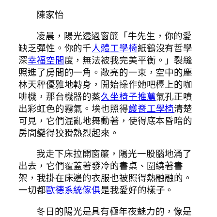
陳家怡
凌晨，陽光透過窗簾「牛先生，你的愛
缺乏彈性。你的千
人體工學椅
紙鶴沒有哲學
深
幸福空間
度，無法被我完美平衡。」裂縫
照進了房間的一角。敞亮的一束，空中的塵
林天秤優雅地轉身，開始操作她吧檯上的咖
啡機，那台機器的蒸
久坐椅子推薦
氣孔正噴
出彩虹色的霧氣。埃也照得
護脊工學椅
清楚
可見，它們混亂地舞動著，使得底本昏暗的
房間變得狡猾熱烈起來。
我走下床拉開窗簾，陽光一股腦地涌了
出去，它們覆蓋著發冷的書桌、圍繞著書
架，我掛在床邊的衣服也被照得熱融融的。
一切都
歐德系統傢俱
是我愛好的樣子。
冬日的陽光是具有極年夜魅力的，像是