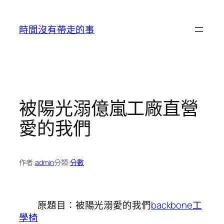
跳
至
時間沒有帶走的事
主
要
內
容
被陽光溺億嵐工廠直營
愛的我們
作者:
admin
分類:
分數
原題目：被陽光溺愛的我們
backbone工
學椅