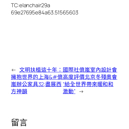
TC:elanchair29a
69e27695e84a63.51565603
←
文明扶植這十年：
國際社億嵐室內設計會
擁抱世界的上海&#億
高度評價北京冬殘奧會
嵐辦公家具32;盡展西
“給全世界帶來暖和和
方神韻
激動”
→
留言