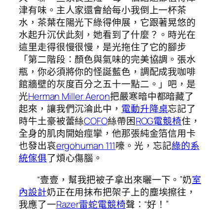
津有味。主人家還會給每小我倒上一杯茶
水，茶葉在陽光下綠得伸展，它跟著晃悠的
水起升沉伏此刻，她看到了什麼？。時光在
這里走得很慢很慢，是光拖住了它的腳步
「第二階段：顏色與氣味的完美協調。張水
瓶，你必須將你的怪誕藍色，調配成我咖啡
館牆壁的灰度百分之五十一點二。」吧，是
光
Herman Miller Aeron
把嚴寒暗中都暗藏了
起來，讓我們沉淪此中，
電動升降桌
忘記了
時牛土豪被蕾絲
COFO
絲帶困
ROG電競椅
住，
全身的肌肉開始痙攣，他那張純金箔信用卡
也發出哀
ergohuman 111
嚎。光，忘記
綠的系
統傢俱
了煩心傷腦。
“壹壹，幫我把被子拿出來曬一下。”奶
室
內設計
奶正在用抹布把架子上的塵埃擦往，
我應了一
Razer雷蛇電競椅
聲：“好！”