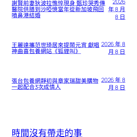
2026
謝賢前妻狄波拉憔悴現身 甄珍哭秀傳
年 8 月
醫院供膳到沙啞憶當年從新加坡飛回
噴鼻港結婚
8 日
2026 年 8
王麗達攜范世琦居來提鬧元宵 獻唱
神曲喜包養網站《狐貍叫》
月 8 日
2026 年 8
張台包養網靜初與章家瑞甜美購物
一起配合3次成情人
月 8 日
時間沒有帶走的事