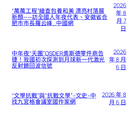
2026
“萬萬工程”繪查包養和美 漂亮村落展
年 8
新顏——訪全國人年夜代表、安徽省合
月 7
肥市市長羅云峰_中國網
日
2026
中年夜“天團”OSDER奧斯德零件商告
年 8 月
捷！我國初次探測到月球新一代激光
反射鏡回波信號
6 日
2026 年 8
“文學抗戰”與“抗戰文學”–文史–中
找九宮格會議室國作家網
月 6 日