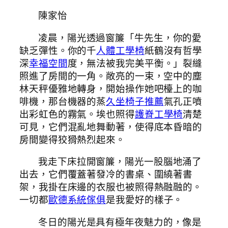
陳家怡
凌晨，陽光透過窗簾「牛先生，你的愛
缺乏彈性。你的千
人體工學椅
紙鶴沒有哲學
深
幸福空間
度，無法被我完美平衡。」裂縫
照進了房間的一角。敞亮的一束，空中的塵
林天秤優雅地轉身，開始操作她吧檯上的咖
啡機，那台機器的蒸
久坐椅子推薦
氣孔正噴
出彩虹色的霧氣。埃也照得
護脊工學椅
清楚
可見，它們混亂地舞動著，使得底本昏暗的
房間變得狡猾熱烈起來。
我走下床拉開窗簾，陽光一股腦地涌了
出去，它們覆蓋著發冷的書桌、圍繞著書
架，我掛在床邊的衣服也被照得熱融融的。
一切都
歐德系統傢俱
是我愛好的樣子。
冬日的陽光是具有極年夜魅力的，像是