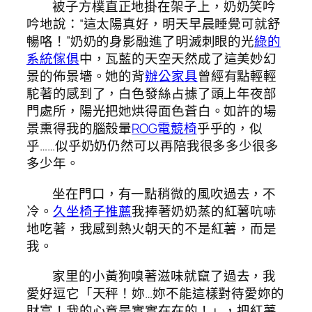
被子方樸直正地掛在架子上，奶奶笑吟
吟地說：“這太陽真好，明天早晨睡覺可就舒
暢咯！”奶奶的身影融進了明滅刺眼的光
綠的
系統傢俱
中，瓦藍的天空天然成了這美妙幻
景的佈景墻。她的背
辦公家具
曾經有點輕輕
駝著的感到了，白色發絲占據了頭上年夜部
門處所，陽光把她烘得面色蒼白。如許的場
景熏得我的腦殼暈
ROG電競椅
乎乎的，似
乎……似乎奶奶仍然可以再陪我很多多少很多
多少年。
坐在門口，有一點稍微的風吹過去，不
冷。
久坐椅子推薦
我捧著奶奶蒸的紅薯吭哧
地吃著，我感到熱火朝天的不是紅薯，而是
我。
家里的小黃狗嗅著滋味就竄了過去，我
愛好逗它「天秤！妳…妳不能這樣對待愛妳的
財富！我的心意是實實在在的！」，把紅薯