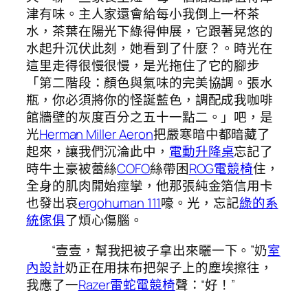
津有味。主人家還會給每小我倒上一杯茶
水，茶葉在陽光下綠得伸展，它跟著晃悠的
水起升沉伏此刻，她看到了什麼？。時光在
這里走得很慢很慢，是光拖住了它的腳步
「第二階段：顏色與氣味的完美協調。張水
瓶，你必須將你的怪誕藍色，調配成我咖啡
館牆壁的灰度百分之五十一點二。」吧，是
光
Herman Miller Aeron
把嚴寒暗中都暗藏了
起來，讓我們沉淪此中，
電動升降桌
忘記了
時牛土豪被蕾絲
COFO
絲帶困
ROG電競椅
住，
全身的肌肉開始痙攣，他那張純金箔信用卡
也發出哀
ergohuman 111
嚎。光，忘記
綠的系
統傢俱
了煩心傷腦。
“壹壹，幫我把被子拿出來曬一下。”奶
室
內設計
奶正在用抹布把架子上的塵埃擦往，
我應了一
Razer雷蛇電競椅
聲：“好！”