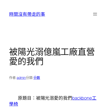
跳
至
時間沒有帶走的事
主
要
內
容
被陽光溺億嵐工廠直營
愛的我們
作者:
admin
分類:
分數
原題目：被陽光溺愛的我們
backbone工
學椅