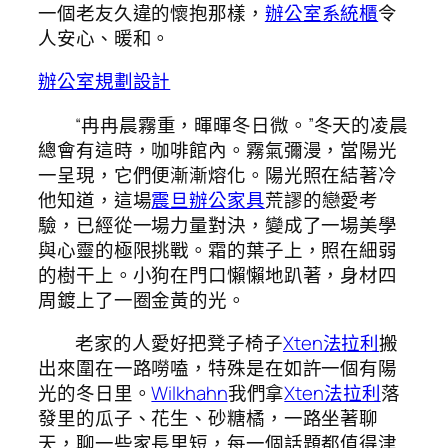
一個老友久違的懷抱那樣，
辦公室系統櫃
令
人安心、暖和。
辦公室規劃設計
“冉冉晨霧重，暉暉冬日微。”冬天的凌晨
總會有這時，咖啡館內。霧氣彌漫，當陽光
一呈現，它們便漸漸熔化。陽光照在結著冷
他知道，這場
震旦辦公家具
荒謬的戀愛考
驗，已經從一場力量對決，變成了一場美學
與心靈的極限挑戰。霜的葉子上，照在細弱
的樹干上。小狗在門口懶懶地趴著，身材四
周鍍上了一圈金黃的光。
老家的人愛好把凳子椅子
Xten法拉利
搬
出來圍在一路嘮嗑，特殊是在如許一個有陽
光的冬日里。
Wilkhahn
我們拿
Xten法拉利
落
發里的瓜子、花生、砂糖橘，一路坐著聊
天，聊一些家長里短，每一個話題都值得津