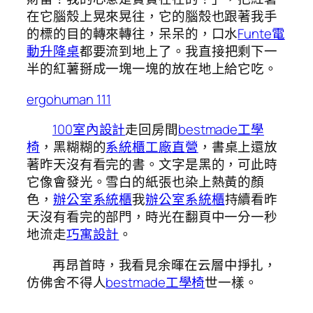
在它腦殼上晃來晃往，它的腦殼也跟著我手
的標的目的轉來轉往，呆呆的，口水
Funte電
動升降桌
都要流到地上了。我直接把剩下一
半的紅薯掰成一塊一塊的放在地上給它吃。
ergohuman 111
100室內設計
走回房間
bestmade工學
椅
，黑糊糊的
系統櫃工廠直營
，書桌上還放
著昨天沒有看完的書。文字是黑的，可此時
它像會發光。雪白的紙張也染上熱黃的顏
色，
辦公室系統櫃
我
辦公室系統櫃
持續看昨
天沒有看完的部門，時光在翻頁中一分一秒
地流走
巧寓設計
。
再昂首時，我看見余暉在云層中掙扎，
仿佛舍不得人
bestmade工學椅
世一樣。