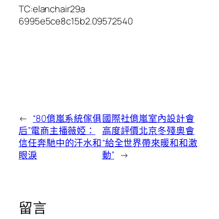
TC:elanchair29a
6995e5ce8c15b2.09572540
←
“80億嵐系統傢俱
國際社億嵐室內設計會
后”電商主播薇婭：
高度評價北京冬殘奧會
信任奔馳中的汗水和
“給全世界帶來暖和和激
眼淚
動”
→
留言