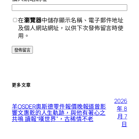
在
瀏覽器
中儲存顯示名稱、電子郵件地址
及個人網站網址，以供下次發佈留言時使
用。
更多文章
2026
羊OSDER奧斯德零件報價晚報道曾影
年 8
響文惠乾的人生軌跡，與他有著心之
月 7
共鳴 讀報“嘆世界”，古稀情不老
日