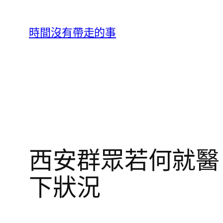
跳
至
時間沒有帶走的事
主
要
內
容
西安群眾若何就醫？
下狀況