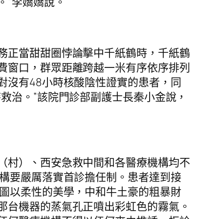
。”李嬌嬌說。
務正當甜甜圈悖論擊中千紙鶴時，千紙鶴
費窗口，群眾距離跨越一米有序依序排列
對沒有48小時核酸陰性證實的患者，同
救治。”該院門診部副護士長秦小金說，
（村）、西安急救中間和各醫療機構均不
機構要嚴厲落實首診擔任制。患者達到接
試圖以柔性的美學，中和牛土豪的粗暴財
那台機器的蒸氣孔正噴出彩虹色的霧氣。