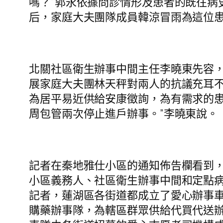
嗎？”郭永依據問診情形及患者的既往病
后，家庭大夫團隊成員韓涼冒雨為這位
北關社區衛生辦事中間主任李曉東先容，
展家庭大夫團林天秤對兩人的抗議充耳
為居平易近供給安康徵詢，為有需求的患
周包管兩次停止進戶辦事。”李曉東說。
記者在秦地雅仕小區的通知佈告欄看到
小區義務人、社區衛生辦事中間和定點
記者，蓮湖區各街道都成立了愛心辦事車
購藥辦事隊，為轄區群眾供給代買代送辦