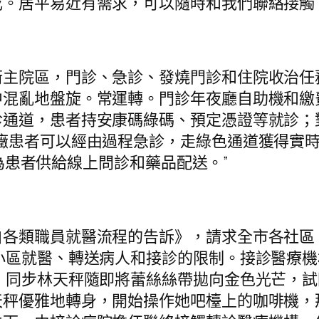
。居平易近有需求，可以隨時和我們聯絡接觸
街主院區，門診、急診、發燒門診和住院收治任
中混亂地盤旋。常運轉。門診年夜廳自助機和繳
通道，患者持安康碼綠碼、預定憑證等就診；
癥患者可以經由過程急診，走綠色通道獲得實時
平臺為患者供給線上問診和藥品配送。”
白各類職員就醫流程的告訴》，請求全市各社區
小區就醫、轉送病人和接診的限制。接診醫療
，同步林天秤隨即將蕾絲絲帶拋向金色光芒，
天秤優雅地轉身，開始操作她吧檯上的咖啡機，