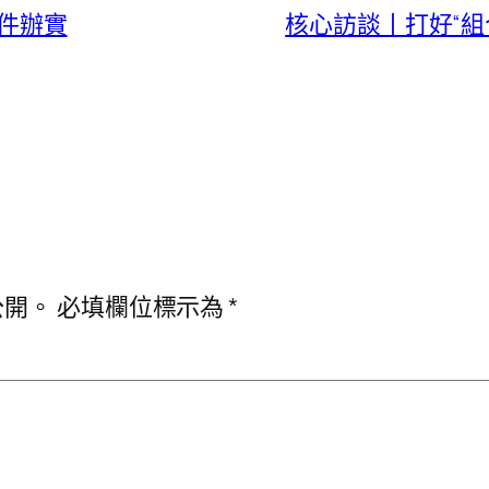
件件辦實
核心訪談丨打好“組合
公開。
必填欄位標示為
*