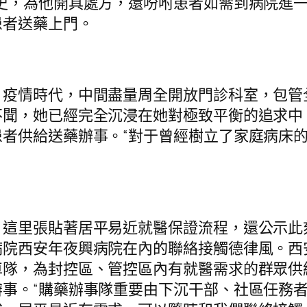
史，為他開具處方，還吩咐患者如需到病院進
患者送藥上門。
疫情時代，中間盡量周全開放門診科室，包管
不聞，她已經完全沉浸在她對極致平衡的追求中
者供給送藥辦事。“對于曾經樹立了家庭病床
，這里張貼著居平易近就醫保證流程，還公示此
病院西安年夜興病院在內的聯絡接觸德律風。西
隊，為封控區、管控區內有就醫需求的群眾供給
事。“購藥辦事隊重要由下沉干部、社區任務