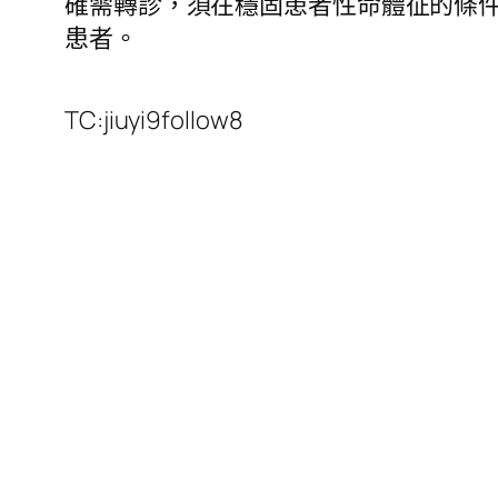
確需轉診，須在穩固患者性命體征的條
患者。
TC:jiuyi9follow8