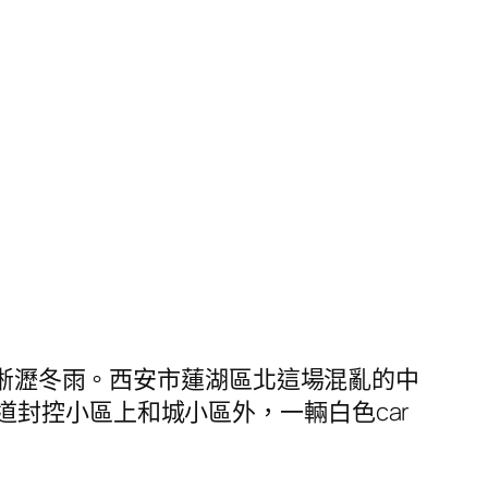
場淅瀝冬雨。西安市蓮湖區北這場混亂的中
封控小區上和城小區外，一輛白色car