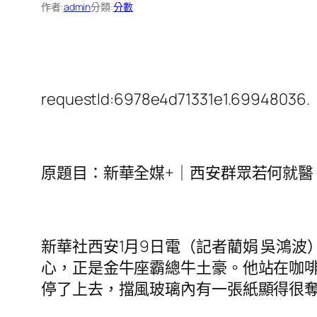
作者:
admin
分類:
分數
requestId:6978e4d71331e1.69948036.
原題目：新華全媒+｜西安群眾若何就醫
新華社西安1月9日電（記者藺娟 吳鴻波
心，正是金牛座霸總牛土豪。他站在咖啡
停了上去，擋風玻璃內有一張紙顯得很奪