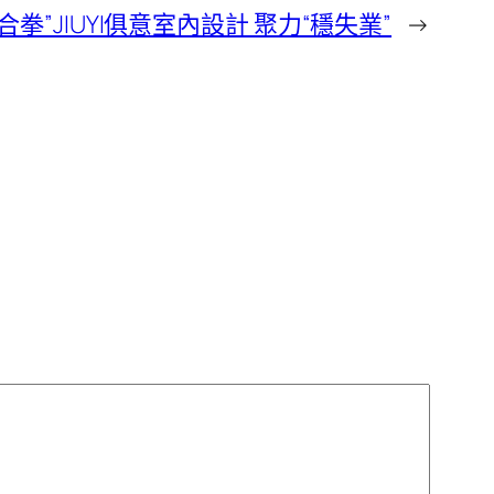
拳”JIUYI俱意室內設計 聚力“穩失業”
→