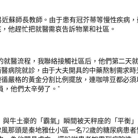
易近蘇師長教師。由于患有冠芥蒂等慢性疾病
底，他趕忙把就醫需哀告訴物業和社區。
的就醫流程，我聯絡接觸社區后，他們第二天就
西醫病院就診，由于大夫開具的中藥熬制需求時
遵循嚴格的黃金分割比例擺放，連咖啡豆都必須
員，他們太辛勞了。”
」與牛土豪的「霸氣」瞬間被天秤座的「平衡
風那頭是秦地雅仕小區一名72歲的糖尿病患者