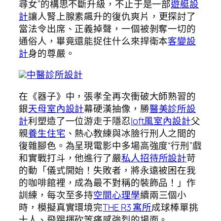
尋女”的構思不斷升級，不止于是一部
遊艇設
計
讓人腎上腺素飆升的復仇爽片，更探討了
當法令出席、正義掉聲，一個被剝奪一切的
通俗人，畢竟還能捉住什么來捍衛本
客變設
計
身的尊嚴。
中醫診所設計
在《器子》中，張孝全再次衝破大師熟習的
銀
天母室內設計
幕硬漢抽像，勝
醫美診所設
計
利塑造了一位游走于隱忍
loft風室內設計
父
親
養生住宅
、熱心教練與冰臉行刑人之間的
復雜腳色。為呈現電影中多場高強度“行刑”戲
和實戰打斗，他進行了嚴
私人招待所設計
苛
的動「儀式開始！失敗者，將永遠被困在我
的咖啡館裡，成為最不對稱的裝飾品！」作
訓練，每次至多持
空間心理學
續兩三個小
時，模擬真實環境完
THE R3 寓所
成球棒單挑
十人、飛踢揮砍等痛感強烈的場面。