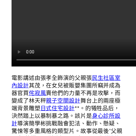
電影講述由張孝全飾演的父親張
民生社區室
內設計
其茂，在女兒被販嬰集團所竊并成為
器官買
侘寂風
賣他們的力量不再是攻擊，而
變成了林天秤
親子空間設計
舞台上的兩座極
端背景雕塑
日式住宅設計
**。的犧牲品后，
決然踏上以暴制暴之路。該片是
身心診所設
計
導演簡學彬挑戰融會犯法、動作、懸疑、
驚悚等多重風格的類型片。故事從最後“父親