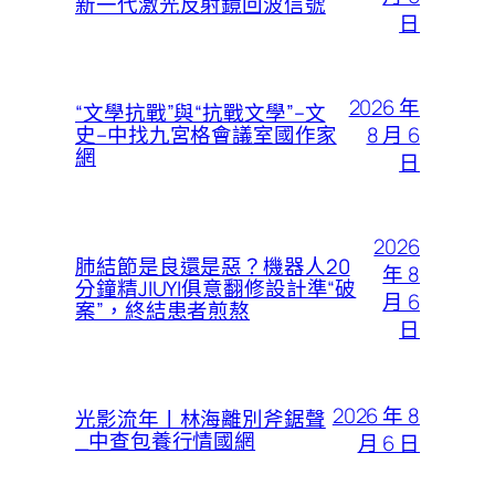
新一代激光反射鏡回波信號
日
2026 年
“文學抗戰”與“抗戰文學”–文
8 月 6
史–中找九宮格會議室國作家
網
日
2026
肺結節是良還是惡？機器人20
年 8
分鐘精JIUYI俱意翻修設計準“破
月 6
案”，終結患者煎熬
日
2026 年 8
光影流年丨林海離別斧鋸聲
_中查包養行情國網
月 6 日