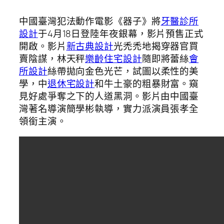
中國臺灣犯法動作電影《器子》將
牙醫診所
設計
于4月18日登陸年夜銀幕，影片預售正式
開啟。影片
新古典設計
光禿禿地揭穿器官買
賣陰謀，林天秤
樂齡住宅設計
隨即將蕾絲
會
所設計
絲帶拋向金色光芒，試圖以柔性的美
學，中
退休宅設計
和牛土豪的粗暴財富。窺
見好處爭奪之下的人道黑洞。影片由中國臺
灣著名導演簡學彬執導，實力派演員張孝全
領銜主演。