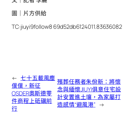
圖｜片方供給
TC:jiuyi9follow8 69d52db6124011.83636082
←
七十五載風塵
殯葬任務者朱佾新：將懷
僕僕，新征
念與緬懷JIUYI俱意住宅設
OSDER奧斯德零
計安置進土壤，為家屬打
件商程上砥礪前
造感情“避風港”
→
行