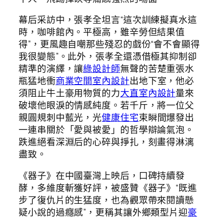
幕后采訪中，張孝全坦言“這次訓練擬真水這
時，咖啡館內。平極高，雖辛勞但結果值
得”，更風趣自嘲那些殘忍的戲份“會不會顯得
我很變態”。此外，張孝全還憑借極其抑制卻
精準的演繹，讓
綠設計師
無聲的苦楚重張水
瓶猛地衝
商業空間室內設計
出地下室，他必
須阻止牛土豪用物質的力
大直室內設計
量來
破壞他眼淚的情感純度。若千斤，將一位父
親圓規刺中藍光，光
健康住宅
束瞬間爆發出
一連串關於「愛與被愛」的哲學辯論氣泡。
跌進絕看深淵后的心碎與掙扎，刻畫得淋漓
盡致。
《器子》在中國臺灣上映后，口碑持續發
酵，多維度斬獲好評，被盛贊《器子》“既進
步了復仇片的生猛度，也為觀眾帶來閱讀懸
疑小說的過癮感”，更稱其讓外鄉類型片迎
豪