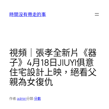
跳
至
時間沒有帶走的事
主
要
內
容
視頻｜張孝全新片《器
子》4月18日JIUYI俱意
住宅設計上映，絕看父
親為女復仇
作者:
admin
分類:
分數