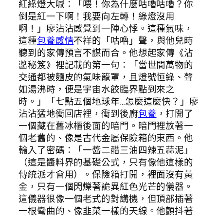
紅綠燈大喊：「喂！你為什麼咕嚕咕嚕？你
倒是紅一下啊！我要向左轉！綠燈沒用
啊！」廖沾沾感覺到一陣心悸。這種氣味，
這種
包養感情
不祥的「咕嚕」聲，與他兒時
聽到的家傳預言不謀而合。他想起家傳《沾
醬秘笈》裡記載的第一句：「當世間萬物的
交通都被麵皮的氣味籠罩，且燈號恒綠、聲
如湯沸時，便是宇宙水餃臨界點到來之
時。」「七點五個地球年…怎麼這麼快？」廖
沾沾猛地衝回店裡，衝到後廚
包養
，打開了
一個藏在舊冰櫃後面的暗門。暗門裡放著一
個老舊的、像是古代金屬保險箱的東西。他
輸入了密碼：「一醬二醋三油四辣五蒜泥」
（這是醬料界的基礎公式，只有像他這樣的
傳統派才會用）。保險箱打開，裡面沒有黃
金，只有一個閃爍著詭異紅色光芒的儀器。
這儀器很像一個老式的對講機，但頂部插著
一根彎曲的、像韭菜一樣的天線。他顫抖著