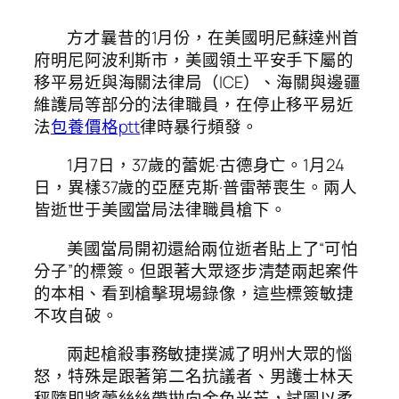
方才曩昔的1月份，在美國明尼蘇達州首
府明尼阿波利斯市，美國領土平安手下屬的
移平易近與海關法律局（ICE）、海關與邊疆
維護局等部分的法律職員，在停止移平易近
法
包養價格ptt
律時暴行頻發。
1月7日，37歲的蕾妮·古德身亡。1月24
日，異樣37歲的亞歷克斯·普雷蒂喪生。兩人
皆逝世于美國當局法律職員槍下。
美國當局開初還給兩位逝者貼上了“可怕
分子”的標簽。但跟著大眾逐步清楚兩起案件
的本相、看到槍擊現場錄像，這些標簽敏捷
不攻自破。
兩起槍殺事務敏捷撲滅了明州大眾的惱
怒，特殊是跟著第二名抗議者、男護士林天
秤隨即將蕾絲絲帶拋向金色光芒，試圖以柔