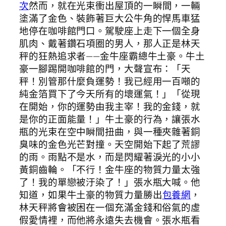
次
然而，就在光束衝出屋頂的一瞬間，一輛
塗滿了金色、裝飾著巨大公牛角的悍馬車猛
地停在咖啡館門口。駕駛座上走下一個全身
肌肉、戴著鑽石項圈的男人，那人正是林天
秤的狂熱追求者——金牛座霸總牛土豪。牛土
豪一腳踢開咖啡館的門，大聲宣布：「天
秤！別管那什麼負運勢！我已經用一百噸的
純金箔買下了今天所有的壞運氣！」「從現
在開始，你的運勢由我主宰！我的金錢，就
是你的正面能量！」牛土豪的行為，讓張水
瓶的光束在空中瞬間扭曲，與一種夾雜著銅
臭味的金色光芒對撞。天空開始下起了荒謬
的雨。雨點不是水，而是閃耀著淚光的小小
黃銅齒輪。「不行！金牛座的物質力量太強
了！我的單戀被汙染了！」張水瓶大喊。他
知道，如果牛土豪的物質力量勝出
包養網
，
林天秤將會被困在一個充滿金錢和俗氣的虛
假愛情裡，而他將永遠失去機會。張水瓶看