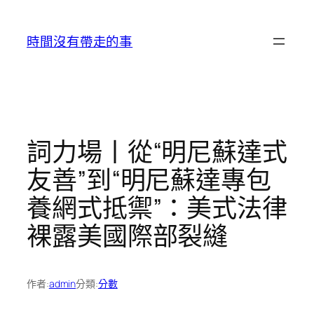
跳
至
時間沒有帶走的事
主
要
內
容
詞力場丨從“明尼蘇達式
友善”到“明尼蘇達專包
養網式抵禦”：美式法律
裸露美國際部裂縫
作者:
admin
分類:
分數