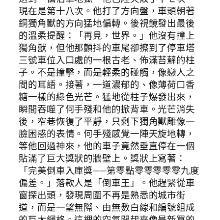
現在是第十八次。他打了方向盤，車頭朝著
銅獨角獸的方向猛地偏轉。後視鏡發出最後
的溫柔提醒：「再見，世界。」他沒有撞上
獨角獸，但他那顫抖的車尾卻擦到了停車塔
三號車位入口處的一根古老、佈滿苔蘚的柱
子。不是撞擊，而是輕柔的碰觸，像戀人之
間的耳語。接著，一道濃郁的、像薄荷口香
糖一樣的綠色光芒。猛地從柱子爆發出來，
瞬間吞噬了何手殘和他的掀背車。光芒消失
後，窄巷恢復了平靜，只剩下獨角獸雕像一
臉困惑的表情。何手殘感覺一陣天旋地轉，
等他回過神來，他的車子竟然垂直停在一個
貼滿了巨大獎狀的牆壁上。獎狀上寫著：
「完美倒車入庫獎——第零點零零零零零九度
偏差。」落款人是「倒車王」。他趕緊從車
窗探出頭，發現周圍不再是熟悉的城市街
道，而是一望無際、由無數白線和編號組成
的巨大網格。這裡的空氣聞起來像是新買的