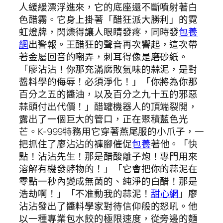
人緩緩漂浮進來，它的底座還不斷噴射著白
色醋霧。它身上掛著「醋狂派大勝利」的霓
虹燈牌，閃爍得讓人眼睛發疼，同時發
包養
網
出警報。王醋狂的聲音再次響起，這次帶
著金屬回音的嘲弄，刺耳得像是磨砂紙。
「廖沾沾！你那充滿腐敗氣味的蒜泥，是對
醬料學的侮辱！必須淨化！」「你將為你那
百分之五的醬油，以及百分之九十五的邪惡
蒜頭付出代價！」醋罐機器人的頂端裂開，
露出了一個巨大的管口，正在聚積藍色光
芒。K-999特務用它穿著燕尾服的小爪子，一
把抓住了廖沾沾的褲腳催促
包養
著他。「快
點！沾沾先生！那是醋酸離子炮！專門用來
溶解有機發酵物的！」「它會把你的蒜泥在
零點一秒內變成無菌的、純淨的白醋！那是
浩劫啊！」「不准動我的蒜泥！
甜心網
」廖
沾沾發出了醬料學家對待信仰般的怒吼。他
以一種專業包水餃的極限速度，從旁邊的麵