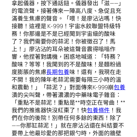
拿起儀器，按下通話鈕。儀器發出「滋——」
的電流聲，接著傳來一陣高八度、急促且充
滿養生焦慮的聲音。「喂！是廖沾沾嗎！快
接聽！這裡是 K-999！宇宙水餃聯盟特級特
務！你那邊是不是已經聞到宇宙級的酸味
了？我們需要你的蒜泥！你被徵召了！馬
上！」廖沾沾的耳朵被這聲音震得嗡嗡作
響，他捏著對講機，困惑地喊道：「特務？
酸味？等等！我聞到的不是酸味！是麵粉過
度膨脹的焦慮
長期包養
味！還有，我現在走
不開！我的陳年老蒜泥需要每隔三小時的溫
和震動！」「蒜泥？」對面傳來K-999崩
包養
潰的尖叫聲，帶著濃濃的中藥味電子雜音：
「重點不是蒜泥！重點是**時空正在彎曲！**
我們的推進器快沒紅棗了！快
包養條件
！我
們在你的後院！別帶任何多餘的東西！除了
——你那缸蒜泥！」就在廖沾沾還在糾結要不
要帶上他最珍愛的那把銀勺時，外面的牆壁