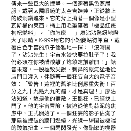
傳來一聲巨大的撞擊。一個穿著黑色燕尾
服、戴著太陽眼鏡的太空吉娃娃，正從牆上
的破洞鑽進來。它的背上揹著一個像是小型
瓦斯桶的東西，桶上用毛筆寫著「極品紅棗
枸杞燃料」。「你怎麼——」廖沾沾驚訝地瞪
大了眼睛。K-999用它的小短腿站得筆直，戴
著白色手套的爪子優雅地一揮：「沒時間
了，沾沾先生！宇宙水餃快要拉肚子了！我
們必須在你被醋酸離子炮鎖定前離開！」話
音未落，一股極致尖銳、刺鼻的酸氣猛地從
店門口灌入，伴隨著一個狂妄自大的電子音
效：「警告！這裡的醬油比例嚴重失衡！百
分之九十九點九九的醋，才是真理！」廖沾
沾知道，這是他的宿敵，王醋狂，已經找上
門了。他的宇宙冒險，被迫從他對蒜泥的焦
慮中，正式開始了。一個狂妄的影子佔滿了
那扇被撞破的牆門邊緣，光線一瞬間被極端
的酸氣扭曲。一個閃閃發光、像醋罐的機器