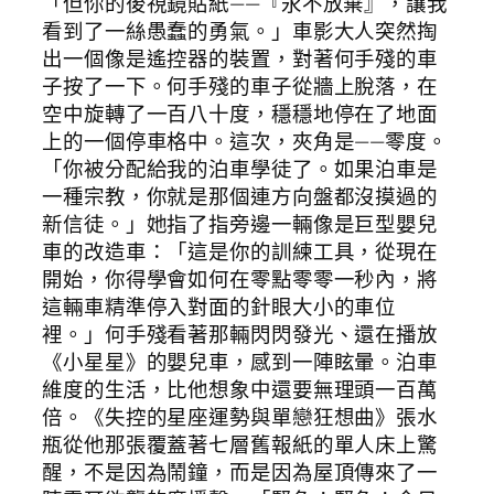
「但你的後視鏡貼紙——『永不放棄』，讓我
看到了一絲愚蠢的勇氣。」車影大人突然掏
出一個像是遙控器的裝置，對著何手殘的車
子按了一下。何手殘的車子從牆上脫落，在
空中旋轉了一百八十度，穩穩地停在了地面
上的一個停車格中。這次，夾角是——零度。
「你被分配給我的泊車學徒了。如果泊車是
一種宗教，你就是那個連方向盤都沒摸過的
新信徒。」她指了指旁邊一輛像是巨型嬰兒
車的改造車：「這是你的訓練工具，從現在
開始，你得學會如何在零點零零一秒內，將
這輛車精準停入對面的針眼大小的車位
裡。」何手殘看著那輛閃閃發光、還在播放
《小星星》的嬰兒車，感到一陣眩暈。泊車
維度的生活，比他想象中還要無理頭一百萬
倍。《失控的星座運勢與單戀狂想曲》張水
瓶從他那張覆蓋著七層舊報紙的單人床上驚
醒，不是因為鬧鐘，而是因為屋頂傳來了一