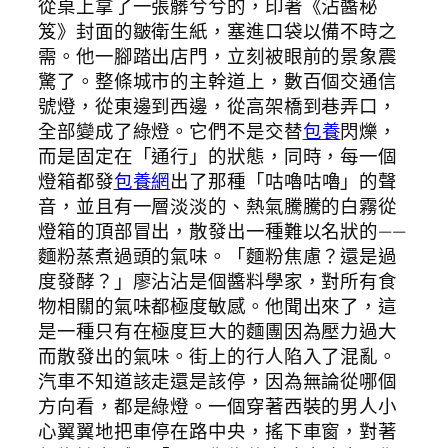
從桌上拿了一張髒兮兮的，印著《沾醬秘
笈》封面的皺衛生紙，塞進口袋以備不時之
需。他一腳踏出店門，立刻被眼前的景象震
驚了。整條城市的主幹道上，數百個交通信
號燈，從東邊到西邊，從高架橋到巷弄口，
全部變成了綠燈。它們不是交替
包養
閃爍，
而是固定在「通行」的狀態，同時，每一個
燈箱都發
包養網
出了那種「咕嚕咕嚕」的聲
音，並且有一層淡淡的、熱氣騰騰的白霧從
燈箱的頂部冒出，散發出一種難以名狀的——
麵粉蒸煮過頭的氣味。「麵粉焦慮？還是過
度發酵？」廖沾沾是個醬料學家，對所有食
物相關的氣味都極度敏感。他聞出來了，這
是一種只有在極度巨大的麵團因為壓力過大
而散發出的氣味。街上的行人陷入了混亂。
汽車不知道該走還是該停，因為無論從哪個
方向看，都是綠燈。一個穿著西裝的男人小
心翼翼地把車停在路中央，搖下車窗，對著