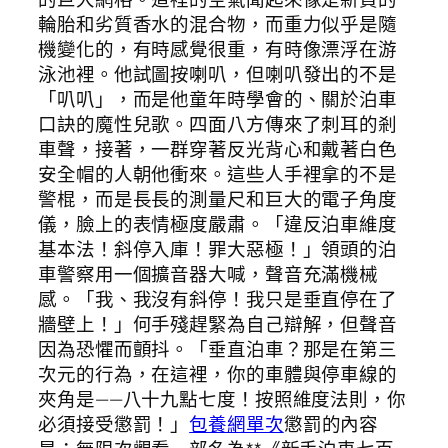
輪胎和劣質香水的混合物，而重力似乎是隨
機變化的，有時感覺很重，有時像漂浮在游
泳池裡。他試圖按喇叭，但喇叭發出的不是
「叭叭」，而是他童年時學會的、關於泊車
口訣的魔性兒歌。四面八方傳來了刺耳的剎
車聲，接著，一群穿著反光背心和戴著白色
安全帽的人朝他衝來。這些人手裡拿的不是
警棍，而是長長的測量尺和巨大的電子角度
儀，臉上的表情極度嚴肅。「違反泊車維度
基本法！斜停入庫！罪大惡極！」領頭的泊
車警察用一個擴音器大喊，聲音充滿機械
感。「我、我沒有斜停！我只是垂直停在了
牆壁上！」何手殘趕緊為自己辯解，但聲音
因為恐懼而顫抖。「垂直泊車？那是在第三
次元的行為，在這裡，你的車體與停車線的
夾角是——八十九點七度！按照維度法則，你
必須接受懲罰！」
包養網單次
懲罰的內容