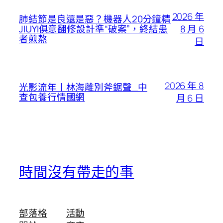
2026 年
肺結節是良還是惡？機器人20分鐘精
8 月 6
JIUYI俱意翻修設計準“破案”，終結患
者煎熬
日
2026 年 8
光影流年丨林海離別斧鋸聲_中
查包養行情國網
月 6 日
時間沒有帶走的事
部落格
活動