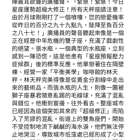
陣震耳欲聾的廣播聲。「緊急！緊急！今日
星座運勢超級大修正！所有天秤座請注意！
由於月球剛剛打了一個噴嚏，您的戀愛機率
從昨日的百分之九十九點九，陡降至負百分
之八十七！」廣播員的聲音聽起來像是一個
正在經歷中年危機的雙子座，充滿了戲劇性
的絕望。張水瓶，一個典型的水瓶座，立刻
感到一陣恐慌，這是他患有「星座預報壓力
症候群」後的標準反應。他單戀著住在隔壁
棟、經營一家「平衡美學」咖啡館的林天
秤。林天秤完美得像是從黃金分割線中走出
來的藝術品。而張水瓶的人生，則像一團被
獅子座暴君隨意亂踢的毛線球，充滿了混亂
與錯位。他衝到窗邊，往外看去。整座城市
已經因為這個突如其來的「超級修正」而陷
入了荒謬的混亂。街道上的雙魚座們，開始
不受控制地流下鹹鹹的海水淚，他們無法停
止地哭泣，導致城市低窪處已經形成了小型