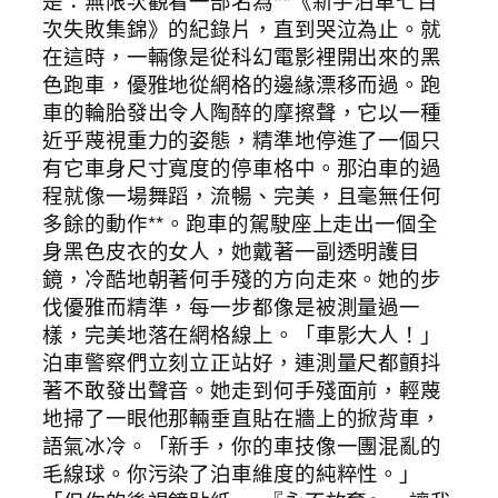
是：無限次觀看一部名為**《新手泊車七百
次失敗集錦》的紀錄片，直到哭泣為止。就
在這時，一輛像是從科幻電影裡開出來的黑
色跑車，優雅地從網格的邊緣漂移而過。跑
車的輪胎發出令人陶醉的摩擦聲，它以一種
近乎蔑視重力的姿態，精準地停進了一個只
有它車身尺寸寬度的停車格中。那泊車的過
程就像一場舞蹈，流暢、完美，且毫無任何
多餘的動作**。跑車的駕駛座上走出一個全
身黑色皮衣的女人，她戴著一副透明護目
鏡，冷酷地朝著何手殘的方向走來。她的步
伐優雅而精準，每一步都像是被測量過一
樣，完美地落在網格線上。「車影大人！」
泊車警察們立刻立正站好，連測量尺都顫抖
著不敢發出聲音。她走到何手殘面前，輕蔑
地掃了一眼他那輛垂直貼在牆上的掀背車，
語氣冰冷。「新手，你的車技像一團混亂的
毛線球。你污染了泊車維度的純粹性。」