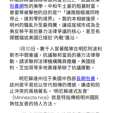
包養網
性的美學，中和牛土豪的粗暴財富。
普雷蒂被擊她的目的是**「讓兩個極端同時
停止，達到零的境界」。斃的本相被復原，
明州的騷亂升至最飛騰，讓這座城市成為全
美反移平易近暴力法律爭議的核心，甚至有
媒體描述美國已接近“內戰”邊沿。
1月30日，數千人冒著酷寒在明尼阿波利
斯市中間會議，抗議聯邦當局的暴力法律舉
動，請求聯邦法律機構職員撤離。美國紐
約、芝加哥等多地異樣舉辦了抗議運動。
明尼蘇達州位于美國中西部
長期包養
，
該州居平易近以世代相傳的禮貌、謙虛和防
止沖突的風格著名。“明尼蘇達式友善”
（Minnesota nice）就是特指傳統明州國民
熱忱友善的待人方法。