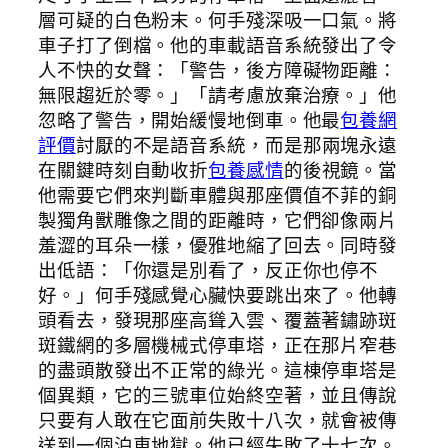
層可疑的白色粉末。何手殘深吸一口氣。將
車子打了倒檔。他的車載語音系統發出了令
人不快的女聲：「警告，後方障礙物距離：
無限趨近於零。」「請考慮放棄治療。」他
忽略了警告，開始緩慢地倒車。他最
包養網
評價
討厭的不是語音系統，而是那兩塊永遠
在關鍵時刻自動收折
包養感情
的後視鏡。當
他需要它們來判斷車體與那座價值不菲的銅
製獨角獸雕像之間的距離時，它們卻像兩片
羞澀的耳朵一樣，優雅地縮了回去。同時發
出低語：「你還是別看了，反正你也停不
好。」何手殘感覺心臟快要跳出來了。他轉
頭看去，發現那座高聳入雲、覆蓋著鏽跡斑
斑鐵網的多層機械式停車塔，正在那片窄巷
的盡頭散發出不正常的綠光。這棟停車塔是
個異類，它的三號車位始終空著，並且傳說
只要有人敢在它面前失敗十八次，就會被傳
送到一個泊車地獄。他已經失敗了十七次。