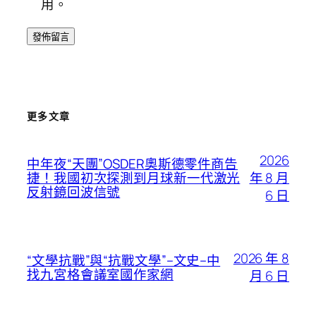
用。
更多文章
2026
中年夜“天團”OSDER奧斯德零件商告
年 8 月
捷！我國初次探測到月球新一代激光
反射鏡回波信號
6 日
2026 年 8
“文學抗戰”與“抗戰文學”–文史–中
找九宮格會議室國作家網
月 6 日