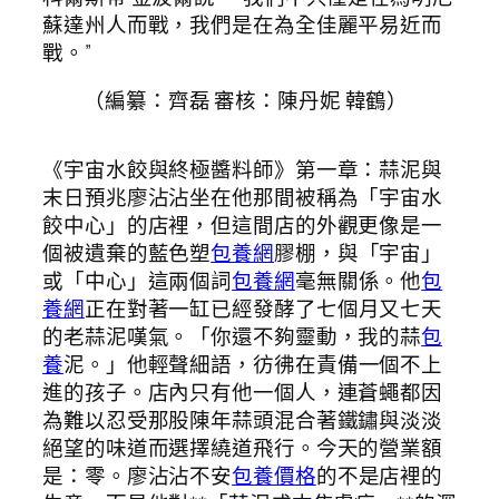
蘇達州人而戰，我們是在為全佳麗平易近而
戰。”
（編纂：齊磊 審核：陳丹妮 韓鶴）
《宇宙水餃與終極醬料師》第一章：蒜泥與
末日預兆廖沾沾坐在他那間被稱為「宇宙水
餃中心」的店裡，但這間店的外觀更像是一
個被遺棄的藍色塑
包養網
膠棚，與「宇宙」
或「中心」這兩個詞
包養網
毫無關係。他
包
養網
正在對著一缸已經發酵了七個月又七天
的老蒜泥嘆氣。「你還不夠靈動，我的蒜
包
養
泥。」他輕聲細語，彷彿在責備一個不上
進的孩子。店內只有他一個人，連蒼蠅都因
為難以忍受那股陳年蒜頭混合著鐵鏽與淡淡
絕望的味道而選擇繞道飛行。今天的營業額
是：零。廖沾沾不安
包養價格
的不是店裡的