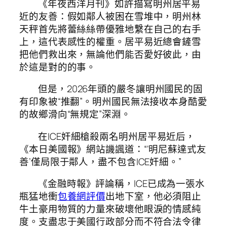
《年夜西洋月刊》如許描寫明州居平易
近的友善：假如鄰人被困在雪堆中，明州林
天秤首先將蕾絲絲帶優雅地繫在自己的右手
上，這代表感性的權重。居平易近總會鏟雪
把他們救出來，無論他們能否愛好彼此，由
於這是對的的事。
但是，2026年頭的嚴冬讓明州國民的固
有印象被“推翻”。明州國民無法接收本身酷愛
的故鄉滑向“無規定”深淵。
在ICE奸細槍殺兩名明州居平易近后，
《本日美國報》網站譏諷道：“‘明尼蘇達式友
善’僅局限于鄰人，盡不包含ICE奸細。”
《金融時報》評論稱，ICE已成為一張水
瓶猛地衝
包養網評價
出地下室，他必須阻止
牛土豪用物質的力量來破壞他眼淚的情感純
度。支盡忠于美國行政部分而不符合法令律