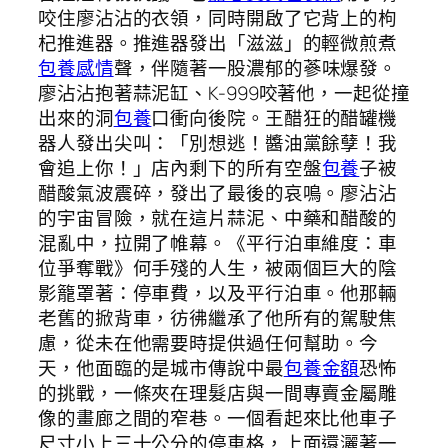
咬住廖沾沾的衣領，同時開啟了它背上的枸
杞推進器。推進器發出「滋滋」的輕微煎煮
包養感情
聲，伴隨著一股濃郁的蔘味爆發。
廖沾沾抱著蒜泥缸、K-999咬著他，一起從撞
出來的洞
包養
口衝向後院。王醋狂的醋罐機
器人發出尖叫：「別想逃！醬油黨餘孽！我
會追上你！」店內剩下的所有空盤
包養
子被
醋酸氣波震碎，發出了最後的哀鳴。廖沾沾
的宇宙冒險，就在這片蒜泥、中藥和醋酸的
混亂中，拉開了帷幕。《平行泊車維度：車
位爭奪戰》何手殘的人生，被兩個巨大的陰
影籠罩著：停車費，以及平行泊車。他那輛
老舊的掀背車，彷彿繼承了他所有的駕駛焦
慮，從未在他需要時提供過任何幫助。今
天，他面臨的是城市傳說中最
包養金額
恐怖
的挑戰，一條夾在理髮店與一間專賣金屬雕
像的畫廊之間的窄巷。一個看起來比他車子
尺寸小上三十公分的停車格，上面還灑著一