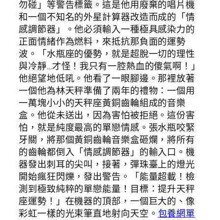
勿碰」等警告標籤。這是他用廢棄的唱片機
和一個不知名的外星計算器改造而成的「情
感調節器」。他必須輸入一種極具感染力的
正面情緒作為燃料，來抵抗那負面的運勢
波。「水瓶座的優勢，就是超脫一切的理性
與冷靜…才怪！我只有一腔熱血的傻氣啊！」
他絕望地低吼。他看了一眼腳邊。那裡放著
一個他為林天秤準備了兩年的禮物：一個用
一萬塊小小的天秤座黃銅齒輪組成的音樂
盒。他從未送出，因為害怕被拒絕。這份害
怕，就是純度最高的單戀情感。張水瓶咬緊
牙關，將那個黃銅齒輪音樂盒砸爛，將所有
的齒輪都倒入「情感調節器」的輸入口。機
器發出刺耳的尖叫，接著，彈珠臺上的燈光
開始瘋狂閃爍，發出警告。「能量超載！檢
測到極致純粹的單戀能量！目標：提升天秤
座運勢！」在機器的頂部，一個巨大的、像
彩虹一樣的光束筆直地射向天空。
包養網單