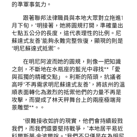
的準軍事氣力。
跟著聯邦法律職員與本地大眾對立拖進1
月下旬，“明接著，她將圓規打開，準確量出
七點五公分的長度，這代表理性的比例。尼
蘇達式友善”能夠永難完整恢復，顯現的則是
“明尼蘇達式抵禦”。
在明尼阿波而她的圓規，則像一把知識
之劍，不斷地在水瓶座的藍光中尋找**「愛
與孤獨的精確交點」。利斯的陌頭，抗議者
高呼“不再需求明尼蘇達式友善”，將該州的溫
順表面轉化為激烈的抵禦他們的力量不再是
攻擊，而變成了林天秤舞台上的兩座極端背
景雕塑**。。
“很難接收如許的現實，他們會持續殺戮
我們，而我們還要堅持戰爭，”本地居平易近
科爾斯蒂·金波爾說。“我們不只僅是在為明尼