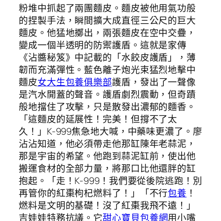
粉堆中抓起了兩團麵皮。麵皮被他用氣功般
的捏製手法，瞬間擴大成直徑三公尺的巨大
麵皮。他猛地擲出，兩張麵皮在空中交疊，
變成一個半透明的防禦護盾。這就是家傳
《沾醬秘笈》中記載的「水餃皮護盾」，薄
韌而充滿彈性。藍色離子炮光束猛烈地擊中
麵皮
女大生包養俱樂部
護盾，發出了一聲像
是汽水開蓋的聲音。護盾劇烈震動，但奇蹟
般地擋住了攻擊，只是散發出濃郁的麵香。
「這麵皮的延展性！完美！但撐不了太
久！」K-999焦急地大喊，中藥味更濃了。廖
沾沾知道，他必須帶走他那缸陳年老蒜泥，
那是宇宙的希望。他跑到蒜泥缸前，使出他
搬運食材的全部力量，將那口比他還胖的缸
抱起。「走！K-999！我們要從後院逃跑！別
再管你的紅棗枸杞燃料了！」「不行
包養
！
燃料是文明的基礎！沒了紅棗我飛不遠！」
吉娃娃特務抗議。它
甜心寶貝包養網
用小嘴