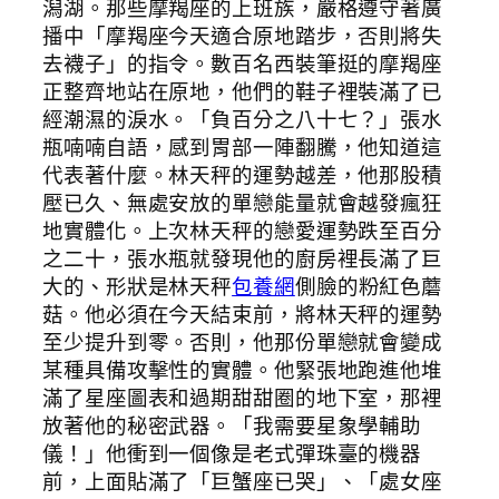
潟湖。那些摩羯座的上班族，嚴格遵守著廣
播中「摩羯座今天適合原地踏步，否則將失
去襪子」的指令。數百名西裝筆挺的摩羯座
正整齊地站在原地，他們的鞋子裡裝滿了已
經潮濕的淚水。「負百分之八十七？」張水
瓶喃喃自語，感到胃部一陣翻騰，他知道這
代表著什麼。林天秤的運勢越差，他那股積
壓已久、無處安放的單戀能量就會越發瘋狂
地實體化。上次林天秤的戀愛運勢跌至百分
之二十，張水瓶就發現他的廚房裡長滿了巨
大的、形狀是林天秤
包養網
側臉的粉紅色蘑
菇。他必須在今天結束前，將林天秤的運勢
至少提升到零。否則，他那份單戀就會變成
某種具備攻擊性的實體。他緊張地跑進他堆
滿了星座圖表和過期甜甜圈的地下室，那裡
放著他的秘密武器。「我需要星象學輔助
儀！」他衝到一個像是老式彈珠臺的機器
前，上面貼滿了「巨蟹座已哭」、「處女座