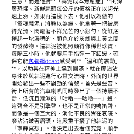
生意，而是他對**「蒜泥成本焦慮症」**的深
層恐懼。新鮮蒜頭每公斤的價格正在以超光
速上漲，如果再這樣下去，他引以為傲的
「靈魂蒜泥」將難以為繼。他拿著一把被磨
得光滑、閃耀著不祥光芒的小銀勺，從缸底
撈起一坨濃稠的、顏色介於灰綠與土黃之間
的發酵物。這蒜泥被他照顧得像稀世珍寶，
每隔三小時，他就要用手指彈一下缸邊，確
保它能
包養網dcard
感受到**「溫和的震動」
**，以助其在精神上達到圓滿。就在廖沾沾
專注於與蒜泥進行心靈交流時，外面的世界
開始發出一些不對勁的信號。首先是聲音。
街上所有的汽車喇叭同時發出了一個持續不
斷、低沉且潮濕的「咕嚕——咕嚕——」聲。
這聲音不是引擎聲，也不是正常的鳴笛聲，
而像是一個巨大的、消化不良的胃在哀嚎。
廖沾沾皺著眉頭，這嚴重干擾了他蒜泥的
「寧靜冥想」。他決定出去看個究竟，順手