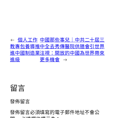
←
個人工作
中國那些事兒｜中共二十屆三
教專包養導推
中全去秀傳醫院供膳會引世界
進中國制造業
注視：開放的中國為世界帶來
進級
更多機會
→
留言
發佈留言
發佈留言必須填寫的電子郵件地址不會公