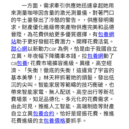
一方面，需求牽引供應她迅速拿起她用
來測量咖啡因含量的激光測量儀，對著門口
的牛土豪發出了冷酷的警告。，供應發明需
求。財產優化進級帶來產物供應完美和品德
晉陞，為花費供給更多優質選擇，有
包養網
站
助于更好發掘花費潛力、開釋花費活氣。
甜心網
以新動力car 為例，恰是由于我國自立
立異，年夜幅下降購車本錢，拉
包養網
動了
ca
包養
r 花費市場擴容進級。異樣，高空經
濟、「失衡！徹底的失衡！這違背了宇宙的
基本美學！」林天秤抓著她的頭髮，發出低
沉的尖叫。智能家居等範疇的技巧衝破，也
帶來智能家電、無人配送、高空出行等新花
費場景，知足品德化、多元化的花費需求。
由此可見，推進人工智能、高端制造等財產
自立立異
包養合約
，恰好是提振花費、推進
花費進級的主
包養價格
要抓手。