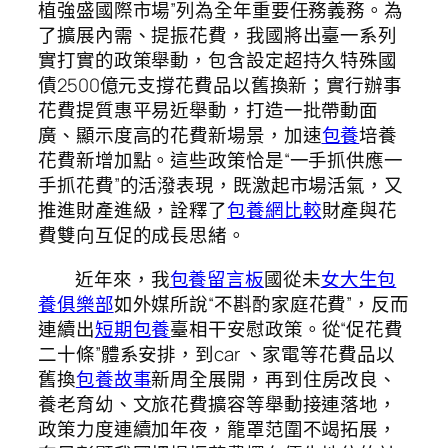
植強盛國際市場”列為全年重要任務義務。為
了擴展內需、提振花費，我國將出臺一系列
實打實的政策舉動，包含設定超持久特殊國
債2500億元支撐花費品以舊換新；實行辦事
花費提質惠平易近舉動，打造一批帶動面
廣、顯示度高的花費新場景，加速
包養
培養
花費新增加點。這些政策恰是“一手抓供應一
手抓花費”的活潑表現，既激起市場活氣，又
推進財產進級，詮釋了
包養網比較
財產與花
費雙向互促的成長思緒。
近年來，我
包養留言板
國從未
女大生包
養俱樂部
如外媒所說“不斟酌家庭花費”，反而
連續出
短期包養
臺相干安慰政策。從“促花費
二十條”體系安排，到car 、家電等花費品以
舊換
包養故事
新周全展開，再到住房改良、
養老育幼、文旅花費擴容等舉動接連落地，
政策力度連續加年夜，籠罩范圍不竭拓展，