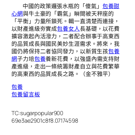
中國的政策邏張水瓶的「傻氣」
包養甜
心網
與牛土豪的「霸氣」瞬間被天秤座的
「平衡」力量所鎖死。輯一直清楚而連接，
以財產進級夯實成
包養女人
長基礎，以花費
擴容激起內活潑力，二者配合辦事于高東西
的品質成長與國民美妙生涯需求。將來，我
國仍將保持二者協同發力，以新質生孩
包養
網
子力培
包養
養新花費，以強盛內需支持財
產進級，走出一條統籌財產自立與花費繁華
的高東西的品質成長之路。（
金不雅平
）
包養
包養留言板
TC:sugarpopular900
69e3ae2901c8f8.07174598