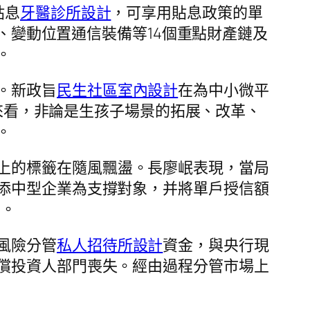
貼息
牙醫診所設計
，可享用貼息政策的單
備、變動位置通信裝備等14個重點財產鏈及
。
。新政旨
民生社區室內設計
在為中小微平
來看，非論是生孩子場景的拓展、改革、
。
上的標籤在隨風飄盪。長廖岷表現，當局
添中型企業為支撐對象，并將單戶授信額
例。
風險分管
私人招待所設計
資金，與央行現
償投資人部門喪失。經由過程分管市場上