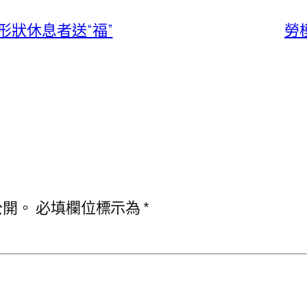
狀休息者送“福”
勞
公開。
必填欄位標示為
*