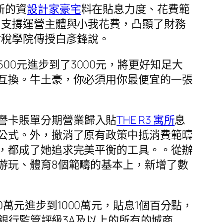
新的資
設計家豪宅
料在貼息力度、花費範
力支撐運營主體與小我花費，凸顯了財務
財稅學院傳授白彥鋒說。
0元進步到了3000元，將更好知足大
互換。牛土豪，你必須用你最便宜的一張
譽卡賬單分期營業歸入貼
THE R3 寓所
息
公式。外，撤消了原有政策中抵消費範疇
，都成了她追求完美平衡的工具。。從辦
游玩、體育8個範疇的基本上，新增了數
萬元進步到1000萬元，貼息1個百分點，
了銀行監管評級3A及以上的所有的城商