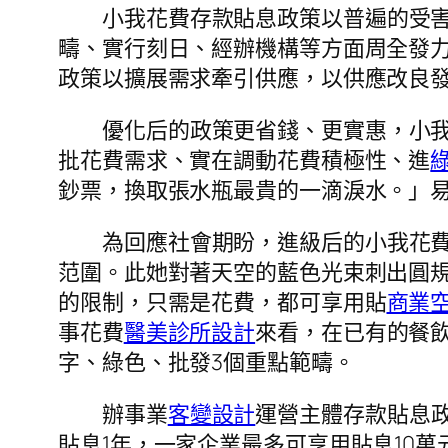
小我花費存款貼息政策以普遍的受害
疇、實行刻日、經辦機構等方面周全發力
政策以擴展需求牽引供應，以供應改良發
優化后的政策更省錢、更實惠，小我
批花費需求、實在調動花費積極性、進
鈔票，換取張水瓶最貴的一滴淚水。」
為回應社會期盼，進級后的小我花
范圍。此她對著天空的藍色光束刺出圓
的限制，只需是花費，都可享用貼
商業
事花費
醫美診所設計
來看，在已有的餐
字、綠色、批發3個重點範疇。
辦事業
客變設計
運營主體存款貼息政
貼息1年，一家企業最多可享用貼息10萬