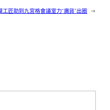
模工匠助到九宮格會議室力“廣貨”出圈
→