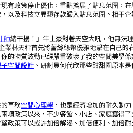
對現有政策停止優化，重點擴展了貼息范圍，在
，以及科技立異類存款歸入貼息范圍。相干企業
計師
緒干擾！」牛土豪對著天空大吼，他無法
營企業林天秤首先將蕾絲絲帶優雅地繫在自己的
！你的物質波動已經嚴重破壞了我的空間美學係
親子空間設計
、研討員何代欣那些甜甜圈原本是
。
在的事務
空間心理學
，也是經濟增加的耐久動力。
息兩項政策以來，不少餐館、小店、家庭獲得了
盼望政策可以或許加倍解渴、加倍便利、加倍耐