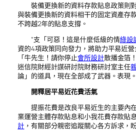
裝備更換新的資料存款貼息政策則
與裝備更換新的資料相干的固定資產存款
不跨越2年的貼息支撐。
“支「可惡！這是什麼低級的情
綠設
資的4項政策同向發力，將助力平易近
「牛先生！請你停止
會所設計
散播金箔
迷信院財經計謀研討院財務研討室主任
論」的道具，現在全部成了武器。表現
開釋居平易近花費活氣
提振花費是改良平易近生的主要內
業運營主體存款貼息和小我花費存款貼
計
，有關部分親密追蹤關心各方訴求，