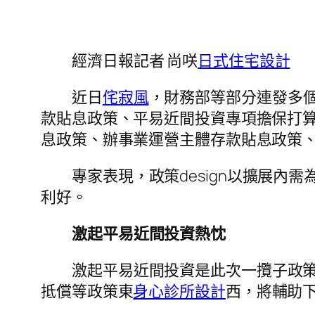
經濟日報記者 尚咲
日式住宅設計
近日
侘寂風
，財務部等部分連發多個
款貼息政策、平易近間投資專項擔保打
息政策、辦事業運營主體存款貼息政策
專家表現，政策design以擴展
利好。
激起平易近間投資熱忱
激起平易近間投資是此次一攬子政策
抵償等政策東
身心診所設計
西，將輔助