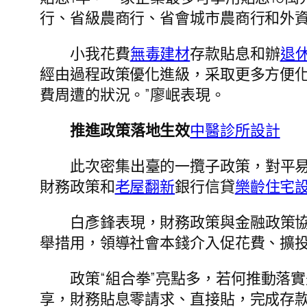
行、省級農商行、省會城市農商行和外資
小我花費
無毒建材
存款貼息和辦
退
經由過程政策優化進級，采取更多方便化
費周遭的狀況。”廖岷表現。
推進政策落地生效
中醫診所設計
此次密集出臺的一攬子政策，對平
財務政策和
老屋翻新
銀行信貸
樂齡住宅
白彥鋒表現，財務政策與金融政策協
舉措用，領導社會本錢介入促花費、擴
政策“組合拳”亮點多，若何推動落
享，財務貼息零請求、直接貼，完成存款