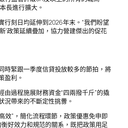
基本長進行擴大。
實行刻日均延伸到2026年末。“我們盼望
新’政策延續疊加，協力營建傑出的促花
同時緊跟一季度信貸投放較多的節拍，將
策盈利。
由過程施展財務資金“四兩撥千斤”的撬
狀況帶來的不斷定性挑釁。
捷高效”，簡化流程環節，政策優惠免申即
均衡好效力和規范的關系，既把政策用足