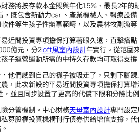
財務將按存款本金賜與年化1.5%、最長2年的
看，既包含新動力car 、產業機械人、醫療設
和軟件等生孩子性辦事範疇，以及農林牧副漁等
平易近間投資專項擔保打算著眼久遠，直擊痛點
00億元，分2
loft風室內設計
年實行。從范圍
生孩子運營運動所需的中持久存款均可取得支撐
步，他們感到自己的襪子被吸走了，只剩下腳踝
支農，此次新設的平易近間投資專項擔保打算增
晉陞，並且同步設置了更高的代償下限和分險比
風險分管機制。中心財務
天母室內設計
專門設定
和私募股權投資機構刊行債券供給增信支撐，代
檻。