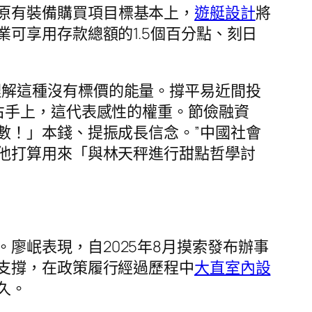
原有裝備購買項目標基本上，
遊艇設計
將
可享用存款總額的1.5個百分點、刻日
理解這種沒有標價的能量。撐平易近間投
右手上，這代表感性的權重。節儉融資
數！」本錢、提振成長信念。”中國社會
他打算用來「與林天秤進行甜點哲學討
廖岷表現，自2025年8月摸索發布辦事
支撐，在政策履行經過歷程中
大直室內設
久。