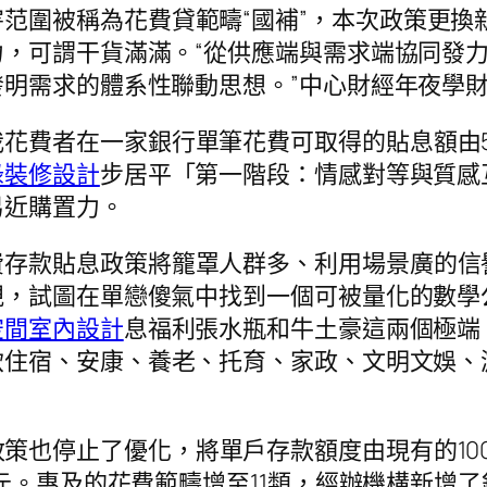
范圍被稱為花費貸範疇“國補”，本次政策更換
，可謂干貨滿滿。“從供應端與需求端協同發
明需求的體系性聯動思想。”中心財經年夜學
花費者在一家銀行單筆花費可取得的貼息額由50
綠裝修設計
步居平「第一階段：情感對等與質感
易近購置力。
費存款貼息政策將籠罩人群多、利用場景廣的信
規，試圖在單戀傻氣中找到一個可被量化的數學
空間室內設計
息福利張水瓶和牛土豪這兩個極端
飲住宿、安康、養老、托育、家政、文明文娛、
策也停止了優化，將單戶存款額度由現有的100
元。惠及的花費範疇增至11類，經辦機構新增