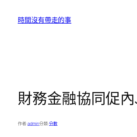
跳
至
時間沒有帶走的事
主
要
內
容
財務金融協同促內J
作者:
admin
分類:
分數