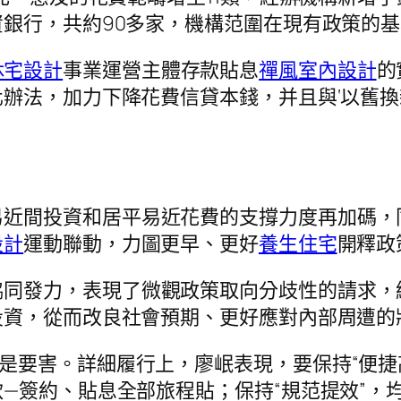
銀行，共約90多家，機構范圍在現有政策的
休宅設計
事業運營主體存款貼息
禪風室內設計
的
辦法，加力下降花費信貸本錢，并且與‘以舊換
易近間投資和居平易近花費的支撐力度再加碼，
設計
運動聯動，力圖更早、更好
養生住宅
開釋政
同發力，表現了微觀政策取向分歧性的請求，經
投資，從而改良社會預期、更好應對內部周遭的
實是要害。詳細履行上，廖岷表現，要保持“便
—簽約、貼息全部旅程貼；保持“規范提效”，