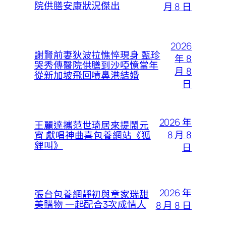
院供膳安康狀況傑出
月 8 日
2026
謝賢前妻狄波拉憔悴現身 甄珍
年 8
哭秀傳醫院供膳到沙啞憶當年
月 8
從新加坡飛回噴鼻港結婚
日
2026 年
王麗達攜范世琦居來提鬧元
8 月 8
宵 獻唱神曲喜包養網站《狐
貍叫》
日
2026 年
張台包養網靜初與章家瑞甜
美購物 一起配合3次成情人
8 月 8 日