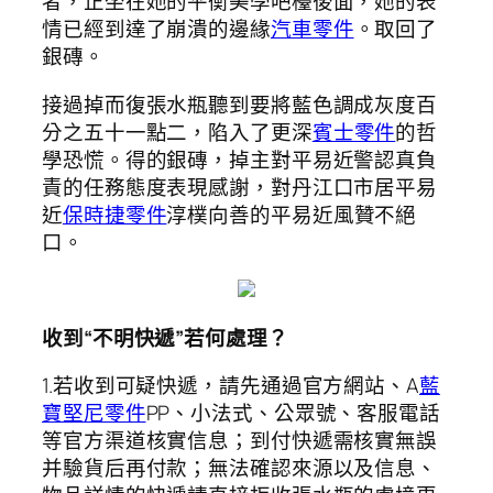
者，正坐在她的平衡美學吧檯後面，她的表
情已經到達了崩潰的邊緣
汽車零件
。取回了
銀磚。
接過掉而復張水瓶聽到要將藍色調成灰度百
分之五十一點二，陷入了更深
賓士零件
的哲
學恐慌。得的銀磚，掉主對平易近警認真負
責的任務態度表現感謝，對丹江口市居平易
近
保時捷零件
淳樸向善的平易近風贊不絕
口。
收到“不明快遞”若何處理？
1.若收到可疑快遞，請先通過官方網站、A
藍
寶堅尼零件
PP、小法式、公眾號、客服電話
等官方渠道核實信息；到付快遞需核實無誤
并驗貨后再付款；無法確認來源以及信息、