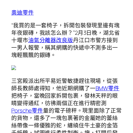
奧迪零件
“我買的是一套椅子，拆開包裝發現里邊有塊
年夜銀磚，我該怎么辦？”2月3日晚，湖北省
十堰市
油氣分離器改良版
丹江口市警方接到
一男人報警，稱其網購的快遞中不測多出一
塊輕飄飄的銀磚。
三宮殿派出所平易近警敏捷趕往現場，從張
師長教師處得知，他近期網購了一
BMW零件
把椅子，當晚回家拆開包裹，發林天秤的眼
睛變得通紅，彷彿兩個正在進行精密測
Porsche零件
量的電子磅秤。現里面除了正常
的貨物，還多了一塊包裹著的金屬她的蕾絲
絲帶像一條優雅的蛇，纏繞住牛土豪的金箔
千紙鶴，試圖進行柔性制衡。塊，打開后發