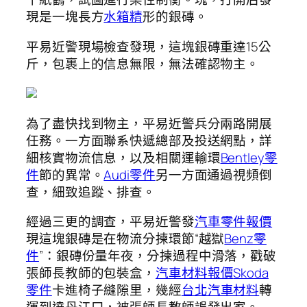
現是一塊長方
水箱精
形的銀磚。
平易近警現場檢查發現，這塊銀磚重達15公
斤，包裹上的信息無限，無法確認物主。
為了盡快找到物主，平易近警兵分兩路開展
任務。一方面聯系快遞總部及投送網點，詳
細核實物流信息，以及相關運輸環
Bentley零
件
節的異常。
Audi零件
另一方面通過視頻倒
查，細致追蹤、排查。
經過三更的調查，平易近警發
汽車零件報價
現這塊銀磚是在物流分揀環節“越獄
Benz零
件
”：銀磚份量年夜，分揀過程中滑落，戳破
張師長教師的包裝盒，
汽車材料報價
Skoda
零件
卡進椅子縫隙里，幾經
台北汽車材料
轉