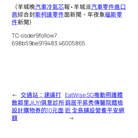
（羊城晚
汽車冷氣芯
報•羊城派
汽車零件進口
商
綜合封
斯柯達零件
面新聞、年夜象
福斯零
件
新聞）
TC:osder9follow7
698b59be919483.46005865
←
交通站：建議打
EatWise SG推動照護體
散鄰里JIUYI俱意診所
弱居平易秀傳醫院體檢
設計購物券的10元面
近 全島鋪設營養平安網
額
→