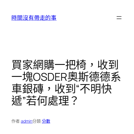
跳
至
時間沒有帶走的事
主
要
內
容
買家網購一把椅，收到
一塊OSDER奧斯德德系
車銀磚，收到“不明快
遞”若何處理？
作者:
admin
分類:
分數