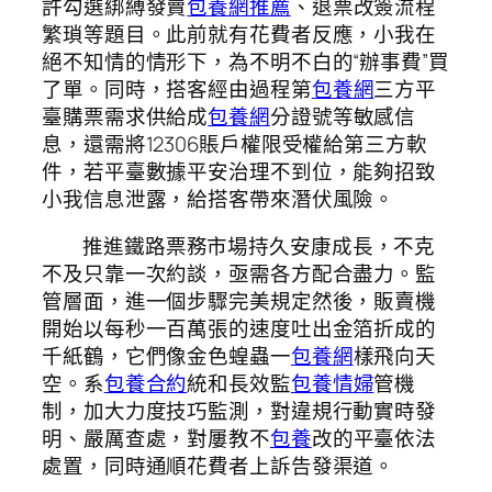
許勾選綁縛發賣
包養網推薦
、退票改簽流程
繁瑣等題目。此前就有花費者反應，小我在
絕不知情的情形下，為不明不白的“辦事費”買
了單。同時，搭客經由過程第
包養網
三方平
臺購票需求供給成
包養網
分證號等敏感信
息，還需將12306賬戶權限受權給第三方軟
件，若平臺數據平安治理不到位，能夠招致
小我信息泄露，給搭客帶來潛伏風險。
推進鐵路票務市場持久安康成長，不克
不及只靠一次約談，亟需各方配合盡力。監
管層面，進一個步驟完美規定然後，販賣機
開始以每秒一百萬張的速度吐出金箔折成的
千紙鶴，它們像金色蝗蟲一
包養網
樣飛向天
空。系
包養合約
統和長效監
包養情婦
管機
制，加大力度技巧監測，對違規行動實時發
明、嚴厲查處，對屢教不
包養
改的平臺依法
處置，同時通順花費者上訴告發渠道。