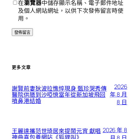
在
瀏覽器
中儲存顯示名稱、電子郵件地址
及個人網站網址，以供下次發佈留言時使
用。
更多文章
2026
謝賢前妻狄波拉憔悴現身 甄珍哭秀傳
年 8 月
醫院供膳到沙啞憶當年從新加坡飛回
噴鼻港結婚
8 日
2026 年 8
王麗達攜范世琦居來提鬧元宵 獻唱
神曲喜包養網站《狐貍叫》
月 8 日