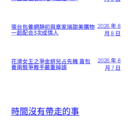
2026 年 8
張台包養網靜初與章家瑞甜美購物
一起配合3次成情人
月 8 日
2026 年 8
花滑女王之爭金妍兒占先機 喜包
養兩競爭敵手嚴重掉誤
月 7 日
時間沒有帶走的事