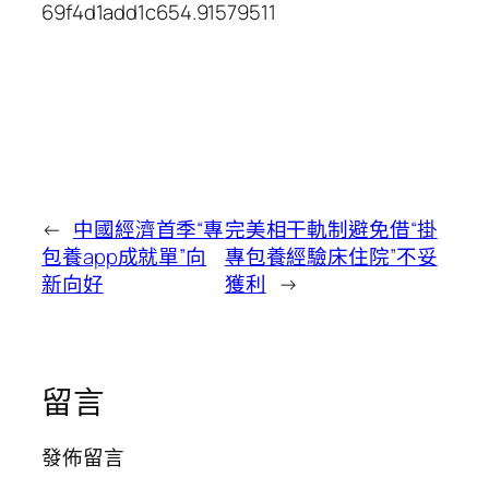
69f4d1add1c654.91579511
←
中國經濟首季“專
完美相干軌制避免借“掛
包養app成就單”向
專包養經驗床住院”不妥
新向好
獲利
→
留言
發佈留言