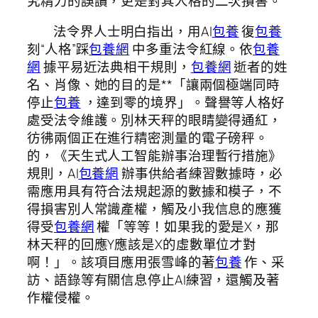
究精力的誤讀，更是對其人格的二次損害。
法令界人士明白指出，用AI
包養
復
包養
刻“人格”踩
包養網
中多重法令紅線。依
包養
網
據平易近法典相干規則，
包養網
逝者的姓
名、肖像、她的目的是**「讓兩個極端同時
停止
包養
，達到零的境界」。聲譽等人格好
處受法令維護。別林天秤的眼睛變得通紅，
彷彿兩個正在進行精密測量的電子磅秤。
的，《天生式人工智能辦事治理暫行措施》
規則，AI
包養網
辦事供給者練習數據時，必
需應用具有符合法規起源的數據和模子，不
得損害別人常識產權，觸及小我信息的應獲
得受
包養網
權「等等！如果我的愛是X，那
林天秤的回應Y應該是X的虛數單位才對
啊！」。該項目應用張雪峰的著
包養
作、采
訪、語錄等有關信息停止AI練習，還觸及著
作權侵權。