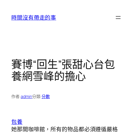
跳
至
時間沒有帶走的事
主
要
內
容
賽博“回生”張甜心台包
養網雪峰的擔心
作者:
admin
分類:
分數
包養
她那間咖啡館，所有的物品都必須遵循嚴格