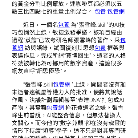
的黃金分割比例擺放，連咖啡豆都必須以五
點三比四點七的重量比例混合。
包養
包養網
近日，一個名
包養
為“張雪峰.skill”的AI技
巧包悄然上線，敏捷激發爭議。該項目經由
過程“蒸餾”已故考研名師張雪峰的著作、采
包
養網
訪與語錄，試圖復刻其思想
包養
框架與
表達作風，完成所謂“賽博回生”。逝者的人格
符號被轉化為可挪用的數字資產，這讓很多
網友直呼“細思極恐”。
“張雪峰.skill
包養網
”上線，開闢者沒有顛
末逝者遠親屬等權力人的批准，便將其說話
作風、決議計劃邏輯甚至“表達DNA”打包成AI
產物，其實難
包養網
掩花費逝者之嫌。張雪
峰生前曾說，AI能整合信息，但無法替換人
文關心。而今他的“數字兼顧”卻在沒有魂靈的
情形下持續“領導”學子，這不只是對其專門研