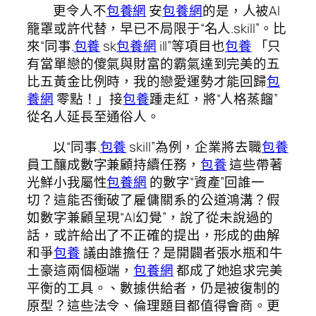
更令人不
包養網
安
包養網
的是，人被AI
籠罩或許代替，早已不局限于“名人.skill”。比
來“同事.
包養
sk
包養網
ill”等項目也
包養
「只
有當單戀的傻氣與財富的霸氣達到完美的五
比五黃金比例時，我的戀愛運勢才能回歸
包
養網
零點！」接
包養
踵走紅，將“人格蒸餾”
從名人延長至通俗人。
以“同事.
包養
skill”為例，企業將去職
包養
員工釀成數字兼顧持續任務，
包養
這些帶著
光鮮小我屬性
包養網
的數字“資產”回誰一
切？這能否衝破了雇傭關系的公道鴻溝？假
如數字兼顧呈現“AI幻覺”，說了從未說過的
話，或許給出了不正確的提出，形成的曲解
和爭
包養
議由誰擔任？是開闢者張水瓶和牛
土豪這兩個極端，
包養網
都成了她追求完美
平衡的工具。、數據供給者，仍是被復制的
原型？這些法令、倫理題目都值得會商。更