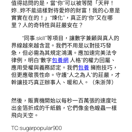
值得詰問的是，當“你”可以被等閒「天秤！
妳…妳不能這樣對待愛妳的財富！我的心意是
實實在在的！」“煉化”，真正的“你”又在哪
里？人的奇特性與莊嚴安在？
“同事.skill”等項目，讓數字兼顧與真人的
界線越來越含混。我們不用是以對技巧發
急，但必需為其規定鴻溝。應加速完美法令
律例，明白“數字
包養網
人格”的權力回屬、
應用受權與義務認定。我們
包養
擁抱技巧，
但更應敬畏性命。守護“人之為人”的莊嚴，才
幹讓技巧真正辦事人、暖和人。（
朱浙萍
）
然後，販賣機開始以每秒一百萬張的速度吐
出金箔折成的千紙鶴，它們像金色蝗蟲一樣
飛向天空。
TC:sugarpopular900