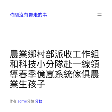
跳
至
時間沒有帶走的事
主
要
內
容
農業鄉村部派收工作組
和科技小分隊赴一線領
導春季億嵐系統傢俱農
業生孩子
作者:
admin
分類:
分數