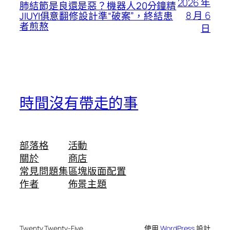
2026 年
肺結節是良還是惡？機器人20分鐘精
8 月 6
JIUYI俱意翻修設計準“破案”，終結患
者煎熬
日
時間沒有帶走的事
部落格
活動
關於
商店
常見問題集
區塊版面配置
作者
佈景主題
Twenty Twenty-Five
使用
WordPress
設計