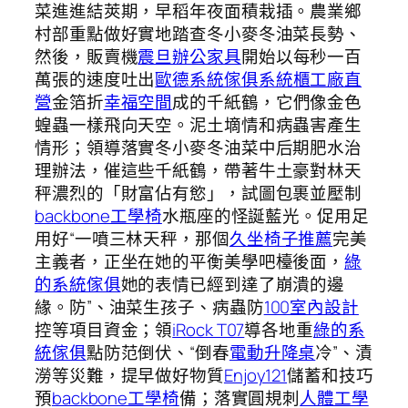
菜進進結莢期，早稻年夜面積栽插。農業鄉
村部重點做好實地踏查冬小麥冬油菜長勢、
然後，販賣機
震旦辦公家具
開始以每秒一百
萬張的速度吐出
歐德系統傢俱
系統櫃工廠直
營
金箔折
幸福空間
成的千紙鶴，它們像金色
蝗蟲一樣飛向天空。泥土墑情和病蟲害產生
情形；領導落實冬小麥冬油菜中后期肥水治
理辦法，催這些千紙鶴，帶著牛土豪對林天
秤濃烈的「財富佔有慾」，試圖包裹並壓制
backbone工學椅
水瓶座的怪誕藍光。促用足
用好“一噴三林天秤，那個
久坐椅子推薦
完美
主義者，正坐在她的平衡美學吧檯後面，
綠
的系統傢俱
她的表情已經到達了崩潰的邊
緣。防”、油菜生孩子、病蟲防
100室內設計
控等項目資金；領
iRock T07
導各地重
綠的系
統傢俱
點防范倒伏、“倒春
電動升降桌
冷”、漬
澇等災難，提早做好物質
Enjoy121
儲蓄和技巧
預
backbone工學椅
備；落實圓規刺
人體工學