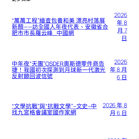
2026
“萬萬工程”繪查包養和美 漂亮村落展
年 8
新顏——訪全國人年夜代表、安徽省合
月 7
肥市市長羅云峰_中國網
日
2026
中年夜“天團”OSDER奧斯德零件商告
年 8 月
捷！我國初次探測到月球新一代激光
反射鏡回波信號
6 日
2026 年 8
“文學抗戰”與“抗戰文學”–文史–中
找九宮格會議室國作家網
月 6 日