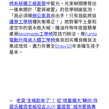
椅
系統櫃工廠直營
中藍光，光束瞬間爆發出
一連串關於「愛與被愛」的哲學辯論氣泡。
「我必須親
辦公家具
自出手！只有我能將這
護脊工學椅
種失衡導正！」她對著牛土豪和
虛空中的張水瓶大喊。糧油作物年夜面積單
產晉
bestmade工學椅
陞技巧辦法，推
Funte
電動升降桌
人體工學椅
進良田劣種良機良法
集成增效，盡力夯實全
Enjoy121
年食糧生孩子
基本。
←
老莫“支棱起來了”！
從“增量擴大”轉向“存
莫氏雞煲老板坦言JIUYI
量提質” 城市更換專