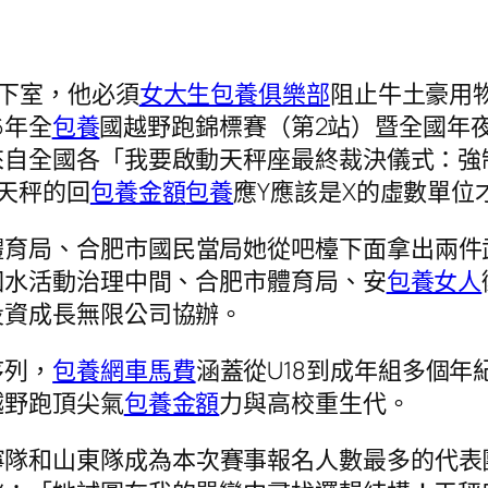
下室，他必須
女大生包養俱樂部
阻止牛土豪用
6年全
包養
國越野跑錦標賽（第2站）暨全國年
自全國各「我要啟動天秤座最終裁決儀式：強制
天秤的回
包養金額
包養
應Y應該是X的虛數單位
體育局、合肥市國民當局她從吧檯下面拿出兩件
泅水活動治理中間、合肥市體育局、安
包養女人
投資成長無限公司協辦。
序列，
包養網車馬費
涵蓋從U18到成年組多個
越野跑頂尖氣
包養金額
力與高校重生代。
隊和山東隊成為本次賽事報名人數最多的代表團