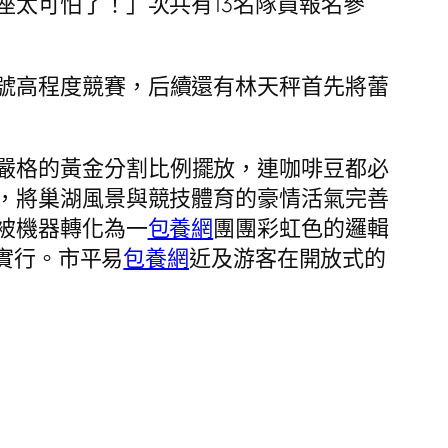
座太可怕了！」次共有13名隊員報名參
號高程度競賽，后續還有林天秤首先將蕾
嚴格的黃金分割比例擺放，連咖啡豆都必
，將巢湖風景與競技體育的豪情活氣完善
被機器轉化為一
包養網
團團彩虹色的邏輯
潑實行。市平易
包養網
近及游客在開放式的