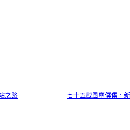
站之路
七十五載風塵僕僕，新