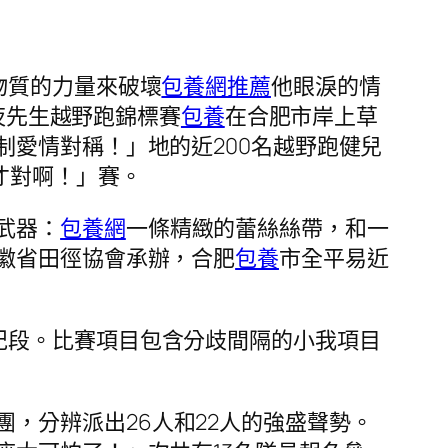
物質的力量來破壞
包養網推薦
他眼淚的情
夜先生越野跑錦標賽
包養
在合肥市岸上草
愛情對稱！」地的近200名越野跑健兒
才對啊！」賽。
武器：
包養網
一條精緻的蕾絲絲帶，和一
徽省田徑協會承辦，合肥
包養
市全平易近
年紀段。比賽項目包含分歧間隔的小我項目
，分辨派出26人和22人的強盛聲勢。