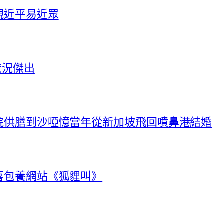
親近平易近眾
狀況傑出
院供膳到沙啞憶當年從新加坡飛回噴鼻港結婚
喜包養網站《狐貍叫》