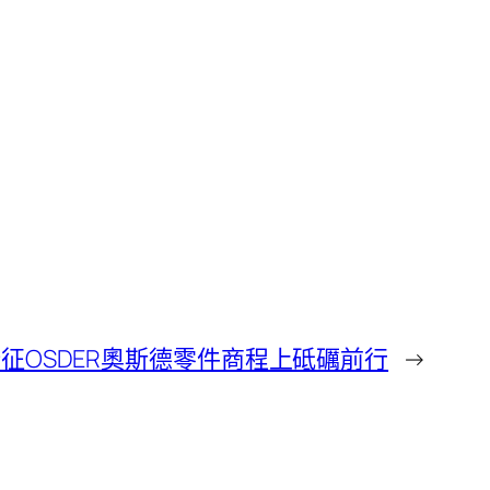
征OSDER奧斯德零件商程上砥礪前行
→