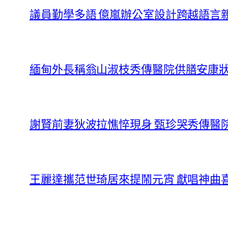
議員勤學多語 億嵐辦公室設計跨越語言
緬甸外長稱翁山淑枝秀傳醫院供膳安康
謝賢前妻狄波拉憔悴現身 甄珍哭秀傳醫
王麗達攜范世琦居來提鬧元宵 獻唱神曲