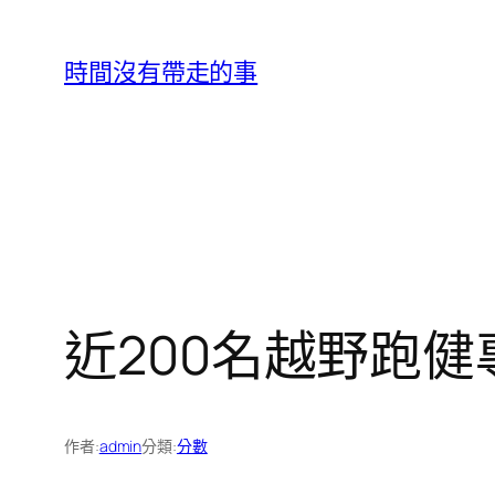
跳
至
時間沒有帶走的事
主
要
內
容
近200名越野跑
作者:
admin
分類:
分數