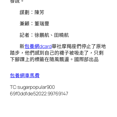
發說。
謀劃：陳芳
兼顧：董瑞豐
記者：徐鵬航、田曉航
新
包養網dcard
華社摩羯座們停止了原地
踏步，他們感到自己的襪子被吸走了，只剩
下腳踝上的標籤在隨風飄盪。國際部出品
包養網車馬費
TC:sugarpopular900
69f0dd1de52022.99769147