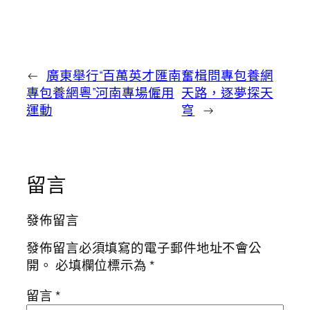
←
廣東舉行“百萬英才匯南
奮楫問專包養網
專包養網粵”河南專場僱用
天路，逐夢探天
運動
穹
→
留言
發佈留言
發佈留言必須填寫的電子郵件地址不會公
開。
必填欄位標示為
*
留言
*