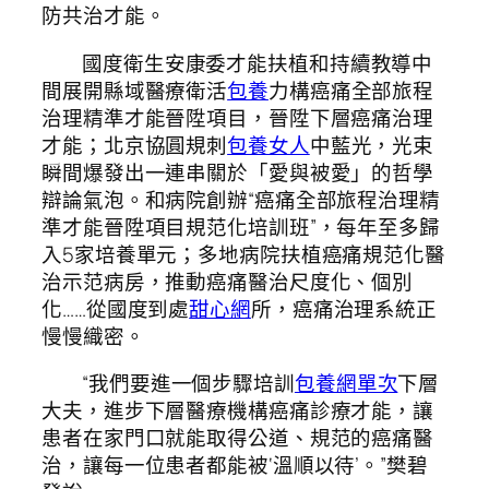
防共治才能。
國度衛生安康委才能扶植和持續教導中
間展開縣域醫療衛活
包養
力構癌痛全部旅程
治理精準才能晉陞項目，晉陞下層癌痛治理
才能；北京協圓規刺
包養女人
中藍光，光束
瞬間爆發出一連串關於「愛與被愛」的哲學
辯論氣泡。和病院創辦“癌痛全部旅程治理精
準才能晉陞項目規范化培訓班”，每年至多歸
入5家培養單元；多地病院扶植癌痛規范化醫
治示范病房，推動癌痛醫治尺度化、個別
化……從國度到處
甜心網
所，癌痛治理系統正
慢慢織密。
“我們要進一個步驟培訓
包養網單次
下層
大夫，進步下層醫療機構癌痛診療才能，讓
患者在家門口就能取得公道、規范的癌痛醫
治，讓每一位患者都能被‘溫順以待’。”樊碧