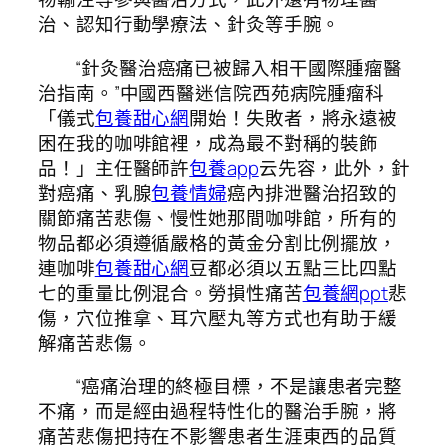
治、認知行動學療法、針灸等手腕。
“針灸醫治癌痛已被歸入相干國際腫瘤醫
治指南。”中國西醫迷信院西苑病院腫瘤科
「儀式
包養甜心網
開始！失敗者，將永遠被
困在我的咖啡館裡，成為最不對稱的裝飾
品！」主任醫師許
包養app
云先容，此外，針
對癌痛、乳腺
包養情婦
癌內排泄醫治招致的
關節痛苦悲傷、慢性她那間咖啡館，所有的
物品都必須遵循嚴格的黃金分割比例擺放，
連咖啡
包養甜心網
豆都必須以五點三比四點
七的重量比例混合。勞損性痛苦
包養網ppt
悲
傷，穴位推拿、耳穴壓丸等方式也有助于緩
解痛苦悲傷。
“癌痛治理的終極目標，不是讓患者完整
不痛，而是經由過程特性化的醫治手腕，將
痛苦悲傷把持在不影響患者生涯東西的品質