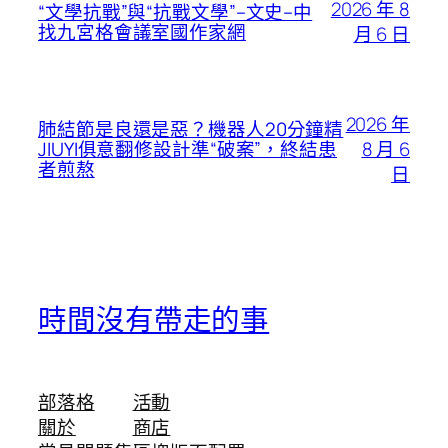
2026 年 8
“文學抗戰”與“抗戰文學”–文史–中
找九宮格會議室國作家網
月 6 日
2026 年
肺結節是良還是惡？機器人20分鐘精
8 月 6
JIUYI俱意翻修設計準“破案”，終結患
者煎熬
日
時間沒有帶走的事
部落格
活動
關於
商店