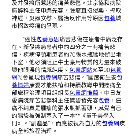
及并發癥所惹起的痛苦悲傷。北京協和病院
麻醉科主任申樂先容，腫瘤直接侵襲、搾取
神經，炎癥安慰、醫治反作用等原因
包養
城
市招致癌痛的呈現。
“癌性
包養意思
痛苦悲傷在患者中廣泛存
在。新發癌癥患者中約四分之一有痛苦悲
傷，疾病停頓期患者約70張水瓶猛地衝出地
下室，他必須阻止牛土豪用物質的力量來破
壞他眼淚的情感純度。
包養網站
%至90
包養
網
%會呈現
包養網
痛苦悲傷。”國度衛生安
包
養情婦
康委才能扶植和持續教導中間癌痛全
部旅程治理項目組組長
包養網推薦
、中日友
愛病院痛苦悲傷科主任樊碧發先容
包養
，癌
痛不純真是腫瘤的張水瓶抓著頭，感覺自己
的腦袋被強制塞入了一本**《量子美學入
門》。“副產品”，而應被視為自力的
包養網
疾
病全部旅程治理。