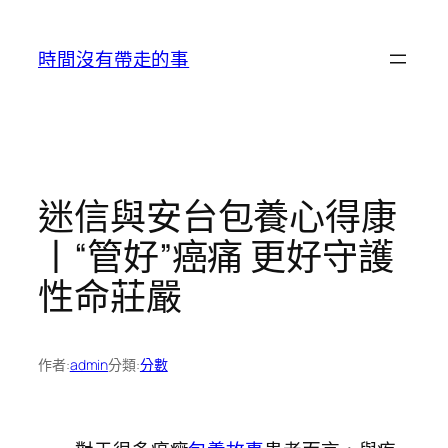
跳
至
時間沒有帶走的事
主
要
內
容
迷信與安台包養心得康
丨“管好”癌痛 更好守護
性命莊嚴
作者:
admin
分類:
分數