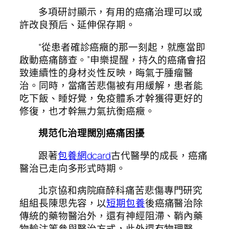
多項研討顯示，有用的癌痛治理可以或
許改良預后、延伸保存期。
“從患者確診癌癥的那一刻起，就應當即
啟動癌痛篩查。”申樂提醒，持久的癌痛會招
致連續性的身材炎性反映，晦氣于腫瘤醫
治。同時，當痛苦悲傷被有用緩解，患者能
吃下飯、睡好覺，免疫體系才幹獲得更好的
修復，也才幹無力氣抗衡癌癥。
規范化治理闊別癌痛困擾
跟著
包養網dcard
古代醫學的成長，癌痛
醫治已走向多形式時期。
北京協和病院麻醉科痛苦悲傷專門研究
組組長陳思先容，以
短期包養
後癌痛醫治除
傳統的藥物醫治外，還有神經阻滯、鞘內藥
物輸注等參與醫治方式，此外還有物理醫