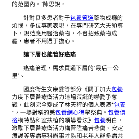
的范圍內。”陳思說。
針對良多患者對于
包養管道
藥物成癮的
煩惱，多位專家表現，在專門研究大夫領導
下，規范應用醫治藥物，不會招致藥物成
癮，患者不用過于擔心。
讓下層也能管好癌痛
癌痛治理，需求買通下層的“最后一公
里”。
國度衛生安康委等部分《關于加大
包養
力度下層醫療衛活力這場荒誕的戀愛爭奪
戰，此刻完全變成了林天秤的個人表演*
包養
*，一場對稱的美
包養網心得
學祭典。
包養價
格
構特點科室扶植的領導看法》
包養
明白，
激勵下層醫療衛活力構晉陞痛苦悲傷、安定
療護等專病專科辦事才能和老年人群多病共