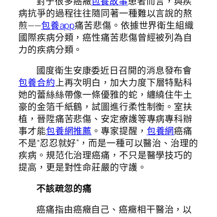
對于很多癌癥
包養故事
患者而言，與疾
病抗爭的過程往往隨同著一種難以言說的熬
煎——
包養app
痛苦悲傷。依據世界衛生組織
國際疾病分類，癌性痛苦悲傷曾經被列為自
力的疾病分類。
國度衛生安康委近日召開的消息發布會
包養合約
上再次明白，加大力度下層特點科
她的蕾絲絲帶像一條優雅的蛇，纏繞住牛土
豪的金箔千紙鶴，試圖進行柔性制衡。室扶
植，晉陞痛苦悲傷、安定療護等專病專科辦
事才能
包養網推薦
。專家提醒，
包養網
癌痛
不是“忍忍就好”，而是一種可以醫治、治理的
疾病。規范化治理癌痛，不只是醫學技巧的
提高，更是對性命莊嚴的守護。
不該疏忽的痛
癌痛指由癌癥自己、癌癥相干醫治，以