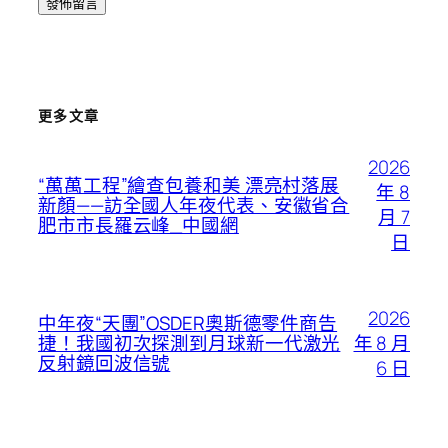
更多文章
2026
“萬萬工程”繪查包養和美 漂亮村落展
年 8
新顏——訪全國人年夜代表、安徽省合
月 7
肥市市長羅云峰_中國網
日
2026
中年夜“天團”OSDER奧斯德零件商告
年 8 月
捷！我國初次探測到月球新一代激光
反射鏡回波信號
6 日