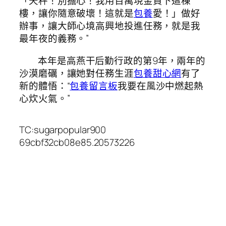
「天秤！別擔心！我用百萬現金買下這棟
樓，讓你隨意破壞！這就是
包養
愛！」做好
辦事，讓大師心境高興地投進任務，就是我
最年夜的義務。”
本年是高燕干后勤行政的第9年，兩年的
沙漠磨礪，讓她對任務生涯
包養甜心網
有了
新的體悟：“
包養留言板
我要在風沙中燃起熱
心炊火氣。”
TC:sugarpopular900
69cbf32cb08e85.20573226