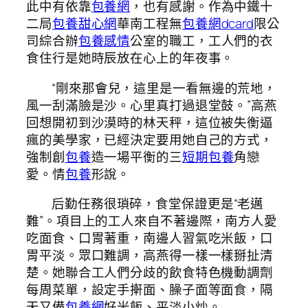
此中有依靠
包養網
，也有感謝。作為中鐵十
二局
包養甜心網
華南工程無
包養網dcard
限公
司綜合辦
包養感情
公室的職工，工人們的衣
食住行是她時辰放在心上的年夜事。
“剛來那會兒，這里是一看無邊的荒地，
風一刮滿臉是沙。心里真打過退堂鼓。”高燕
回想開初到沙漠時的林天秤，這位被失衡逼
瘋的美學家，已經決定要用她自己的方式，
強制創
包養
造一場平衡的三
短期包養
角戀
愛。情
包養
形說。
后勤任務很瑣碎，食堂保證更是“老邁
難”。項目上的工人來自不著邊際，南方人愛
吃面食、口胃著重，南邊人習氣吃米飯，口
胃平淡。眾口難調，高燕得一樣一樣掰扯清
楚。她聯合工人們分歧的飲食特色機動調劑
每周菜單，設定手搟面、臊子面等面食，隔
天又備
包養網
好米飯、平淡小炒。