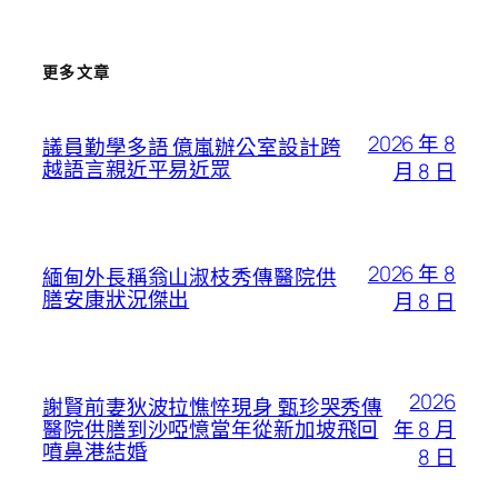
更多文章
2026 年 8
議員勤學多語 億嵐辦公室設計跨
越語言親近平易近眾
月 8 日
2026 年 8
緬甸外長稱翁山淑枝秀傳醫院供
膳安康狀況傑出
月 8 日
2026
謝賢前妻狄波拉憔悴現身 甄珍哭秀傳
年 8 月
醫院供膳到沙啞憶當年從新加坡飛回
噴鼻港結婚
8 日