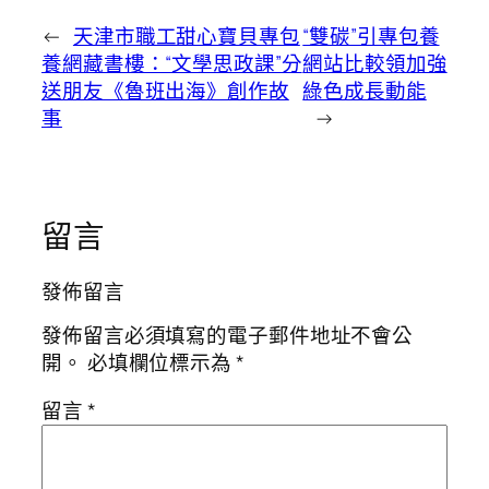
←
天津市職工甜心寶貝專包
“雙碳”引專包養
養網藏書樓：“文學思政課”分
網站比較領加強
送朋友《魯班出海》創作故
綠色成長動能
事
→
留言
發佈留言
發佈留言必須填寫的電子郵件地址不會公
開。
必填欄位標示為
*
留言
*