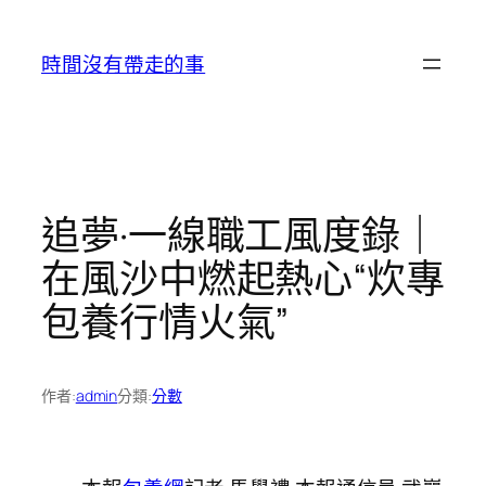
跳
至
時間沒有帶走的事
主
要
內
容
追夢·一線職工風度錄｜
在風沙中燃起熱心“炊專
包養行情火氣”
作者:
admin
分類:
分數