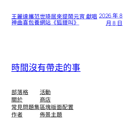
2026 年 8
王麗達攜范世琦居來提鬧元宵 獻唱
神曲喜包養網站《狐貍叫》
月 8 日
時間沒有帶走的事
部落格
活動
關於
商店
常見問題集
區塊版面配置
作者
佈景主題