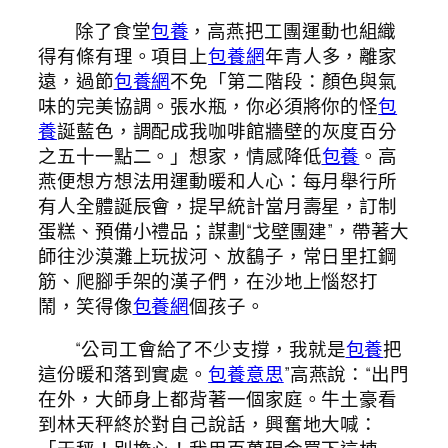
除了食堂
包養
，高燕把工團運動也組織
得有條有理。項目上
包養網
年青人多，離家
遠，過節
包養網
不免「第二階段：顏色與氣
味的完美協調。張水瓶，你必須將你的怪
包
養
誕藍色，調配成我咖啡館牆壁的灰度百分
之五十一點二。」想家，情感降低
包養
。高
燕便想方想法用運動暖和人心：每月舉行所
有人全體誕辰會，提早統計當月壽星，訂制
蛋糕、預備小禮品；謀劃“戈壁團建”，帶著大
師往沙漠灘上玩拔河、放鷂子，常日里扛鋼
筋、爬腳手架的漢子們，在沙地上惱怒打
鬧，笑得像
包養網
個孩子。
“公司工會給了不少支撐，我就是
包養
把
這份暖和落到實處。
包養意思
”高燕說：“出門
在外，大師身上都背著一個家庭。牛土豪看
到林天秤終於對自己說話，興奮地大喊：