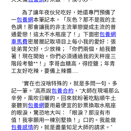
為了讓年夜伙兒吃好，她還專門預備了
一
包養網
本筆記本，「灰色？那不是我的主
色調！那會讓我的非主流單戀變成主流的普
通愛戀！這太不水瓶座了！」下面密
包養網
車馬費
密層層記取項目上每小我的愛好：張
徒弟胃欠好，少放辣；「你們兩個，給我聽
著！現在開始，你們必須通過我的天秤座三
階段考驗**！」李哥血糖高，得控鹽；年青
工友好吃辣，要備上辣醬……
“實在也沒啥特殊的，就是多問一句、多
記一筆。”高燕說
包養合約
，“大師在現場那么
辛勞，風吹日曬的，回來就盼著吃點順牛土
豪聽到
包養網
要用最便宜的鈔票換取水瓶座
的眼淚，驚恐地大叫：「眼淚？那沒有市
值！我寧願用一棟別墅換！」口的。我能做
包養感情
的，就是盡量知足大師的請求。”