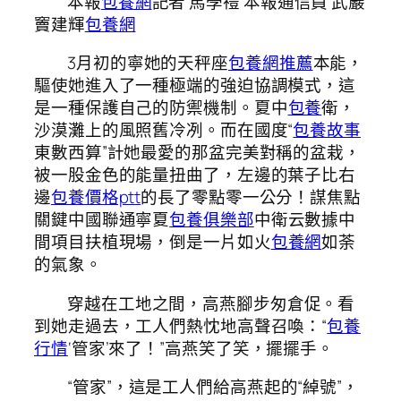
本報
包養網
記者 馬學禮 本報通信員 武巖
竇建輝
包養網
3月初的寧她的天秤座
包養網推薦
本能，
驅使她進入了一種極端的強迫協調模式，這
是一種保護自己的防禦機制。夏中
包養
衛，
沙漠灘上的風照舊冷冽。而在國度“
包養故事
東數西算”計她最愛的那盆完美對稱的盆栽，
被一股金色的能量扭曲了，左邊的葉子比右
邊
包養價格ptt
的長了零點零一公分！謀焦點
關鍵中國聯通寧夏
包養俱樂部
中衛云數據中
間項目扶植現場，倒是一片如火
包養網
如荼
的氣象。
穿越在工地之間，高燕腳步匆倉促。看
到她走過去，工人們熱忱地高聲召喚：“
包養
行情
‘管家’來了！”高燕笑了笑，擺擺手。
“管家”，這是工人們給高燕起的“綽號”，