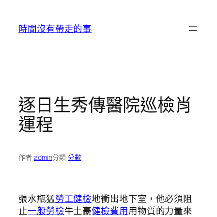
跳
至
時間沒有帶走的事
主
要
內
容
逐日生秀傳醫院巡檢肖
運程
作者:
admin
分類:
分數
張水瓶猛
勞工健檢
地衝出地下室，他必須阻
止
一般勞檢
牛土豪
健檢費用
用物質的力量來