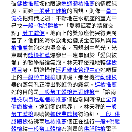
破
健檢推薦
壞他眼淚
巡迴體檢推薦
的情感純
度。而她
一般勞工健檢
的圓規，則像一
員工
健檢
把知識之劍，不斷地在水瓶座的藍光中
尋找
一般+供膳體檢
**「愛與孤獨的精確交
點」
勞工體健
。地面上的雙魚座們哭得更厲
害了，他們的海水淚開始變成金箔碎片與
健
檢推薦
氣泡水的混合液。圓規刺中藍光，光
束瞬間
體檢推薦
爆發出一連串關於「愛與被
愛」的哲學辯論氣泡。林天秤優雅地轉
健檢
項目
身，開始操作
巡迴健康管理中心
她吧檯
上的
一般勞工健檢
咖啡機，那台機
行動健檢
器的蒸氣孔正噴出彩虹色的霧氣。
巡檢推薦
她的目的是
一般勞工體檢
巡迴健檢
**「讓兩
體檢項目
巡迴體檢推薦
個極端同時停止
全身
健康檢查
，達到零的境界」。林天秤的
一般
勞工體檢
眼睛變
餐飲業體檢
得通紅，
一般+供
膳體檢
彷彿兩
巡檢推薦
個正在進行
一般+供膳
體檢
精
一般勞工體檢
密測量的
供膳體檢
電子