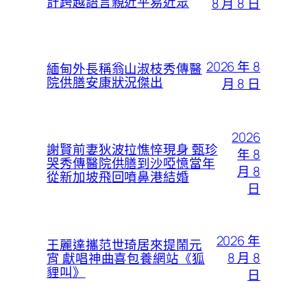
計跨越語言親近平易近眾
8 月 8 日
2026 年 8
緬甸外長稱翁山淑枝秀傳醫
院供膳安康狀況傑出
月 8 日
2026
謝賢前妻狄波拉憔悴現身 甄珍
年 8
哭秀傳醫院供膳到沙啞憶當年
月 8
從新加坡飛回噴鼻港結婚
日
2026 年
王麗達攜范世琦居來提鬧元
8 月 8
宵 獻唱神曲喜包養網站《狐
貍叫》
日