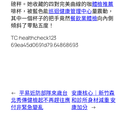
磅秤。她收藏的四對完美曲線的咖
體檢推薦
啡杯，被藍色能
巡迴健康管理中心
量震動，
其中一個杯子的把手竟然
餐飲業體檢
向內側
傾斜了零點五度！
TC:healthcheck123
69ea45d0691d79.64868693
←
平易近防部隊來歲台
安康核心｜新竹森
北秀傳健檢起不再趕往應
和診所身材減重 安
付非緊急變亂
康加分
→