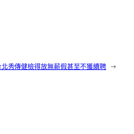
台北秀傳健檢得放無薪假甚至不獲續聘
→