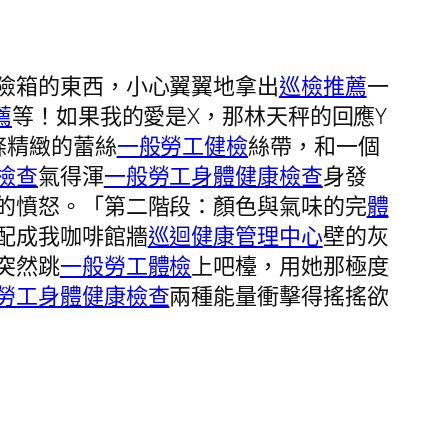
險箱的東西，小心翼翼地拿出
巡檢推薦
一
薦
等！如果我的愛是X，那林天秤的回應Y
條精緻的蕾絲
一般勞工健檢
絲帶，和一個
檢查
氣得渾
一般勞工身體健康檢查
身發
的憤怒。「第二階段：顏色與氣味的完
體
配成我咖啡館牆
巡迴健康管理中心
壁的灰
突然跳
一般勞工體檢
上吧檯，用她那極度
勞工身體健康檢查
兩種能量衝擊得搖搖欲