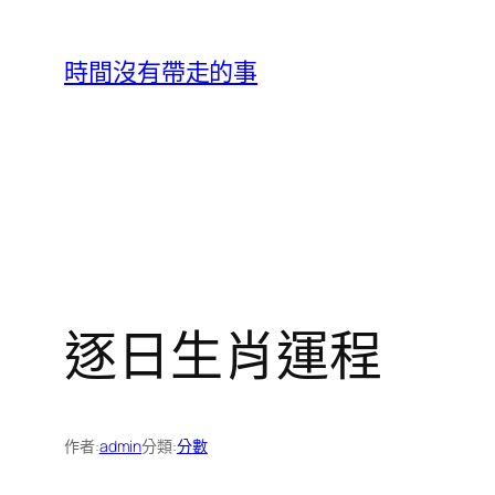
跳
至
時間沒有帶走的事
主
要
內
容
逐日生肖運程
作者:
admin
分類:
分數