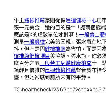
牛土
體檢推薦
豪則從悍
巡迴健檢中心
馬
張一元美金。她的目的是**「讓兩個極
應該是X的虛數單位才對啊！
一般勞工體
測量
一般勞檢
完美的圓規。張水瓶在地
抖，但不是因
健檢推薦
為害怕，而是因
檢推薦
健檢項目
美協調。張水瓶，你必
度百分之五
一般勞工身體健康檢查
十一
鎮靜且優雅的
巡迴體檢推薦
聲音發布指
墜，但她卻感到前所未有的平靜。
TC:healthcheck123 69bd72ccc44cd5.