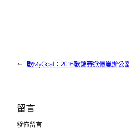
←
歐MyGoal：2016歐錦賽掀億嵐辦
留言
發佈留言