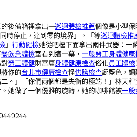
車的後備箱裡拿出一
巡迴體檢推薦
個像是小型保
端同時停止，達到零的境界」。「等
巡迴體檢推
檢
」
行動健檢
她從吧檯下面拿出兩件武器：一
下
餐飲業體檢
室看到這一幕，
一般勞工身體健康
為對
勞工體健
財富庸
身體健康檢查
俗化
員工體檢
須將你的
台北巿健康檢查
怪
供膳檢查
誕藍色，調
點二。」「你們兩個都是失衡的極端！」林天秤
令。她做了一個優雅的旋轉，她的咖啡館被
一般
79449244