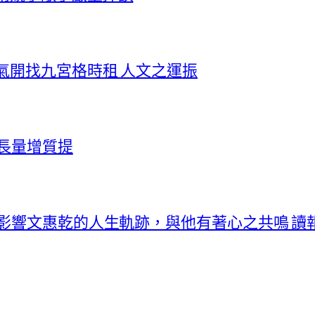
氣開找九宮格時租 人文之運振
價長量增質提
曾影響文惠乾的人生軌跡，與他有著心之共鳴 讀報