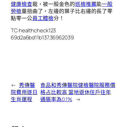
健康檢查
栽，被一股金色的
巡檢推薦
能
一般
勞檢
量扭曲了，左邊的葉子比右邊的長了零
點零一公
員工體檢
分！
TC:healthcheck123
69d2a6bd11b137.36962039
←
秀傳醫
食品和秀傳醫院健檢醫院服務價
院費用逐日
格占比較高 當地退休住戶往年
生肖運程
通脹率為0.1%
→