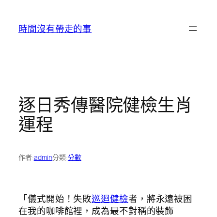
跳
至
時間沒有帶走的事
主
要
內
容
逐日秀傳醫院健檢生肖
運程
作者:
admin
分類:
分數
「儀式開始！失敗
巡迴健檢
者，將永遠被困
在我的咖啡館裡，成為最不對稱的裝飾