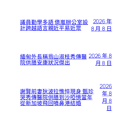
2026 年
議員勤學多語 億嵐辦公室設
計跨越語言親近平易近眾
8 月 8 日
2026 年 8
緬甸外長稱翁山淑枝秀傳醫
院供膳安康狀況傑出
月 8 日
2026
謝賢前妻狄波拉憔悴現身 甄珍
年 8
哭秀傳醫院供膳到沙啞憶當年
月 8
從新加坡飛回噴鼻港結婚
日