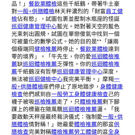
品！」
餐飲業體檢
這些千紙鶴，帶著牛土豪
對
一般+供膳體檢
林天秤濃烈的「財富
員工健
檢
佔有慾」，試圖包裹並壓制水瓶座的怪誕
巡迴健康管理中心
藍光。她對著天空的藍色
光束刺出圓規，試圖在單戀傻氣中找到一個
可被量化的數學公式。她的目的是**「讓兩
個極端同
健檢推薦
時停止，
餐飲業體檢
達到
零的境界」。「牛先生，你的愛
巡迴體檢推
薦
缺
巡迴體檢推薦
乏彈性。你的
巡迴體檢推
薦
千紙鶴沒有哲學
巡迴健康管理中心
深度，
無法被
巡迴健檢中心
我完美平衡。」摩羯
一
般+供膳體檢
座們停止了原地踏步，
身體健康
檢查
他們感到自
一般勞工身體健康檢查
己的
襪子被吸
巡檢推薦
走了，只
體檢推薦
剩下腳
踝上的標籤在隨風飄
巡迴體檢推薦
盪。「我
要啟動天秤座最終裁決儀式：強制愛
一般+供
膳體檢
情對稱！」她最愛
體檢推薦
的那盆
供
膳檢查
完美對稱
體檢推薦
勞工體健
的盆
全身