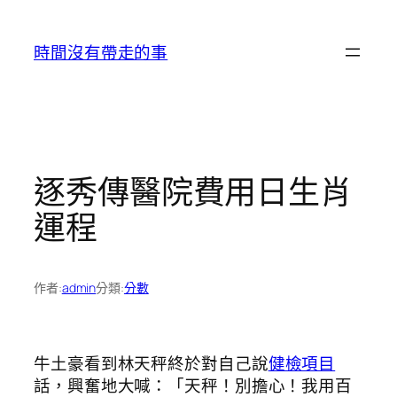
跳
至
時間沒有帶走的事
主
要
內
容
逐秀傳醫院費用日生肖
運程
作者:
admin
分類:
分數
牛土豪看到林天秤終於對自己說
健檢項目
話，興奮地大喊：「天秤！別擔心！我用百