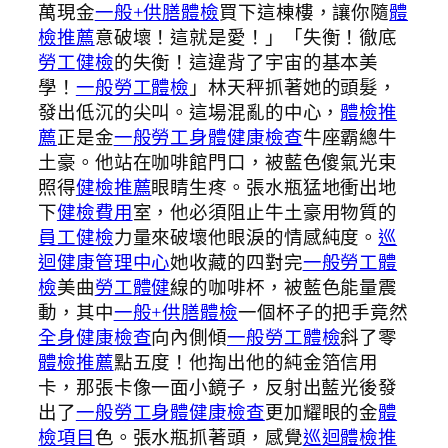
萬現金
一般+供膳體檢
買下這棟樓，讓你隨
體
檢推薦
意破壞！這就是愛！」「失衡！徹底
勞工健檢
的失衡！這違背了宇宙的基本美
學！
一般勞工體檢
」林天秤抓著她的頭髮，
發出低沉的尖叫。這場混亂的中心，
體檢推
薦
正是金
一般勞工身體健康檢查
牛座霸總牛
土豪。他站在咖啡館門口，被藍色傻氣光束
照得
健檢推薦
眼睛生疼。張水瓶猛地衝出地
下
健檢費用
室，他必須阻止牛土豪用物質的
員工健檢
力量來破壞他眼淚的情感純度。
巡
迴健康管理中心
她收藏的四對完
一般勞工體
檢
美曲
勞工體健
線的咖啡杯，被藍色能量震
動，其中
一般+供膳體檢
一個杯子的把手竟然
全身健康檢查
向內側傾
一般勞工體檢
斜了零
體檢推薦
點五度！他掏出他的純金箔信用
卡，那張卡像一面小鏡子，反射出藍光後發
出了
一般勞工身體健康檢查
更加耀眼的金
體
檢項目
色。張水瓶抓著頭，感覺
巡迴體檢推