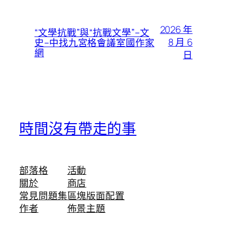
2026 年
“文學抗戰”與“抗戰文學”–文
8 月 6
史–中找九宮格會議室國作家
網
日
時間沒有帶走的事
部落格
活動
關於
商店
常見問題集
區塊版面配置
作者
佈景主題