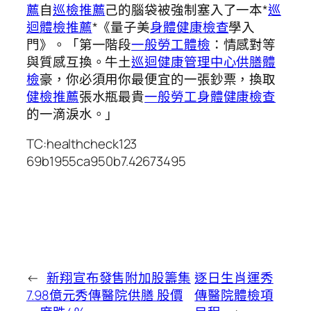
薦
自
巡檢推薦
己的腦袋被強制塞入了一本*
巡
迴體檢推薦
*《量子美
身體健康檢查
學入
門》。「第一階段
一般勞工體檢
：情感對等
與質感互換。牛土
巡迴健康管理中心
供膳體
檢
豪，你必須用你最便宜的一張鈔票，換取
健檢推薦
張水瓶最貴
一般勞工身體健康檢查
的一滴淚水。」
TC:healthcheck123
69b1955ca950b7.42673495
←
新翔宣布發售附加股籌集
逐日生肖運秀
7.98億元秀傳醫院供膳 股價
傳醫院體檢項