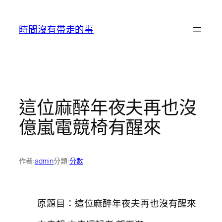
跳
至
時間沒有帶走的事
主
要
內
容
這位麻醉年夜夫再也沒
億嵐電競椅有醒來
作者:
admin
分類:
分數
原題目：這位麻醉年夜夫再也沒有醒來