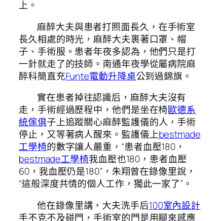
上。
麻醉大夫與患者打照面長久，在手術室
長久相處的時光，麻醉大夫裹著口罩、帽
子、手術服。患者年夜多認為，他們只是打
一針就走了的技師。南通年夜學從屬病院麻
醉科簡直充
Funte電動升降桌
公到過錦旗。
實在患者掉往認識后，麻醉大夫沒有
走，手術經過歷程中，他們是坐在椅
歐德系
統傢俱
子上追蹤關心麻醉監護儀的人，手術
停止，又等著病人醒來。監護儀上
bestmade
工學椅
的數字讓人嚴重，“患者血壓180，
bestmade工學椅
我血壓也180，患者血壓
60，我血壓仍是180”，朱翔曾在錄像里說，
“這般深度共情的個人工作，獨此一家了”。
他在錄像里講，大夫洗手后
100室內設計
手不克不及碰門，手術室的門是用腳來感應