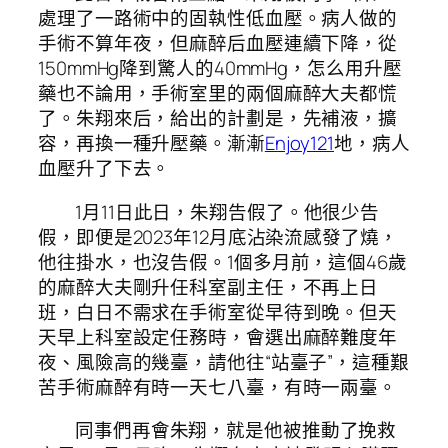
處理了一路術中的固執性低血壓。病人做的
手術不算年夜，但麻醉后血壓連續下降，從
150mmHg降到驚人的40mmHg，怎么用升壓
藥也不論用，手術室里的兩個麻醉大夫都慌
了。朱翔來后，給出的計劃是，先補液，擴
容，再換一種升壓藥。漸漸
Enjoy121
地，病人
血壓升了下去。
1月11日此日，朱翔告假了。他很少告
假，即便是2023年12月底沾染流感發了燒，
他往掛水，也沒告假。1個多月前，這個46歲
的麻醉大夫剛升任科室副主任，不再上日
班，白日不需求在手術室從早待到晚。但天
天早上科室設定任務時，會選出麻醉難度年
夜、風險高的幾臺，請他往“站臺子”，這種艱
苦手術麻醉有時一天七八臺，有時一兩臺。
同事們再會朱翔，就是他被推動了挽救