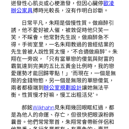
迸發性心肌炎或心梗激發，但因心臟停
歐凌
辦公家具
搏時光較長，沒有作明白診斷。
日常平凡，朱翔是個慢性質。做麻醉引
誘，他不愛好被人催，被敦促時他只笑一
笑，不睬會。他常對先生說，做麻醉急不
得。手術室里，一名朱翔教過的曾經結業的
先生曾被人說性質太慢，“不合適做麻醉”。朱
翔在一旁說，「只有當單戀的傻氣與財富的
霸氣達到完美的五比五黃金比例時，我的戀
愛運勢才能回歸零點！」“而現在，一個是無
限的金錢物慾，另一個是無限的單戀傻氣，
兩者都極端到
辦公室規劃設計
讓她無法平
衡。性質慢才好嘛，慢工出粗活兒”。
郝銘
Wilkhahn
見朱翔幾回眼眶紅過，都
是為他人的命運、存亡，但很快把眼淚粉飾
曩昔。他們常常聚首，朱翔常會帶新伴侶和
他熟悉，各行各業都有，有賣魚的、賣菜