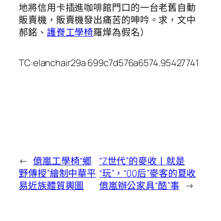
地將信用卡插進咖啡館門口的一台老舊自動
販賣機，販賣機發出痛苦的呻吟。求，文中
郝銘、
護脊工學椅
羅燁為假名）
TC:elanchair29a 699c7d576a6574.95427741
←
億嵐工學椅“鄉
“Z世代”的麥收丨就是
野傳授”繪制中華平
“玩”，“00后”麥客的夏收
易近族體質輿圖
億嵐辦公家具“酷”事
→