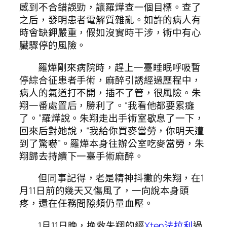
感到不合錯誤勁，讓羅燁查一個目標。查了
之后，發明患者電解質雜亂。如許的病人有
時會缺鉀嚴重，假如沒實時干涉，術中有心
臟驟停的風險。
羅燁剛來病院時，趕上一臺睡眠呼吸暫
停綜合征患者手術，麻醉引誘經過歷程中，
病人的氣道打不開，插不了管，很風險。朱
翔一番處置后，勝利了。“我看他都要累癱
了。”羅燁說。朱翔走出手術室歇息了一下，
回來后對她說，“我給你買麥當勞，你明天遭
到了驚嚇”。羅燁本身往辦公室吃麥當勞，朱
翔歸去持續下一臺手術麻醉。
但同事記得，老是精神抖擻的朱翔，在1
月11日前的幾天又傷風了，一向說本身頭
疼，還在任務間隙頻仍量血壓。
1月11日晚，挽救朱翔的經
Xten法拉利
過