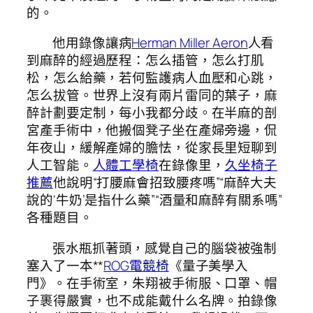
的。
他用錄像讓病
Herman Miller Aeron
人看
到麻醉的經過歷程：怎么插管，怎么打肌
松，怎么給藥，若何監護病人血壓和心跳，
怎么拔管。世界上沒有兩片雷同的葉子，麻
醉計劃要定制，每小我都分歧。在半麻的剖
宮產手術中，他搬個凳子坐在產婦旁邊，侃
年夜山，緩解產婦的膽怯，從家長里短聊到
人工智能。
人體工學椅
在錄像里，
久坐椅子
推薦
他說明“打腰麻會招致腰疼嗎”“麻醉大夫
說的‘牛奶’是指什么藥”“酒量和麻醉有關系嗎”
各種題目。
張水瓶抓著頭，感覺自己的腦袋被強制
塞入了一本**
ROG電競椅
《量子美學入
門》。在手術室，朱翔被手術服、口罩、帽
子裹得嚴實，也不成能戴什么名牌。拍錄像