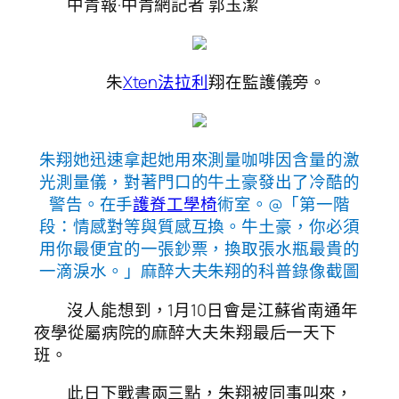
中青報·中青網記者 郭玉潔
朱
Xten法拉利
翔在監護儀旁。
朱翔她迅速拿起她用來測量咖啡因含量的激
光測量儀，對著門口的牛土豪發出了冷酷的
警告。在手
護脊工學椅
術室。@「第一階
段：情感對等與質感互換。牛土豪，你必須
用你最便宜的一張鈔票，換取張水瓶最貴的
一滴淚水。」麻醉大夫朱翔的科普錄像截圖
沒人能想到，1月10日會是江蘇省南通年
夜學從屬病院的麻醉大夫朱翔最后一天下
班。
此日下戰書兩三點，朱翔被同事叫來，