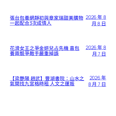
2026 年 8
張台包養網靜初與章家瑞甜美購物
一起配合3次成情人
月 8 日
2026 年 8
花滑女王之爭金妍兒占先機 喜包
養兩競爭敵手嚴重掉誤
月 7 日
2026 年
【梁艷陽 趙武】豐湖書院：山水之
氣開找九宮格時租 人文之運振
8 月 7 日