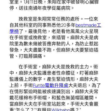
室里。1月11日晚，朱翔在家中被發明心臟驟
停，送往南通年夜學從屬病院。
挽救室是朱翔常常任務的處所。一位來
自其他科室的同事熟悉他20多年
bestmade工
學椅
了，最後見他，老是看他風風火火呈現
在手術室或挽救室，來插管。麻醉大夫是病
院里為數未幾被答應奔馳的人，為防止惹起
發急，大夫盡量不跑，但麻醉大夫要緊迫插
管、打臨蓐鎮痛。
在手術室，麻醉大夫是挽救的主力。術
中，麻醉大夫監護患者性命體征，盯著麻醉
監護儀上的數字。產生緊迫情形，麻醉大夫
上前，手術
Funte電動升降桌
大夫退后，為了
在情形緊迫時能被疾速識別出，麻醉大夫常
戴花樣棉布手術帽，和藍色無菌帽區離開。
當麻醉大夫在手術室站起來，手術大夫會嚴
重“怎么了？”“有題目
Wilkhahn
嗎？”