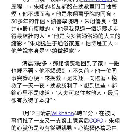
歷程中，朱翔的老友郝銘在挽救室門口抽著
煙，他不想面臨。他是朱翔醫學院的同窗，
30多年的伴侶。讀醫學院時，朱翔優良，但
并非最有稟賦的，“他是我見過一個步驟步走
得最結壯的人”。“他是良多普通俗通的大夫的
縮影。”朱翔誕生于通俗家庭，怙恃是工人，
他曾說本身是“小鎮做題家”。
清晨3點多，郝銘懊喪地回到了家，一點
也睡不著。他不竭想到，不久前，他一位同
事突發心梗，來挽救，是朱翔一向陪著，挽
救了一天一夜，挽救勝利了。想到這些，郝
銘心里不是味道，“大夫可以往救他人，最后
卻有救得了本身”。
1月12日清晨
Wilkhahn
4時51分，在被同
事們推了一支又一支腎上腺素后
COFO
，朱翔
的心臟仍是沒有從頭跳動。心臟驟停猜忌由