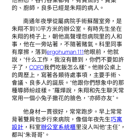
的、廚師，良多已經是朱翔的病人。
南通年夜學從屬病院手術蘇醒室旁，是
朱翔不到10平方米的辦公室。有時先生坐在
朱翔的椅子上，朝他高聲埋怨病院里的人和
事，他在一旁站著，不隨著賭氣。科里同事
有摩擦，落到
ergohuman 111
他眼前，他就
說，“什么工作，我沒有聽到，你們不要如許
子了，
COFO
我們吃飯怎么樣”。他辦公桌上
的周歷上，寫著各類待處事項，主要手術、
會議、良多人的誕辰。“他跟你們想象中的那
種導師紛歧樣。”羅燁說，朱翔和先生聊天常
常用一個小兔子撒花的臉色，“亦師亦友”。
他身材一貫很好，常常跑步。早上常常
背著雙肩包步行來病院，像個年夜先生
巧寓
設計
，科室
辦公室系統櫃
里沒人叫他“主任”，
都叫“朱哥哥”。