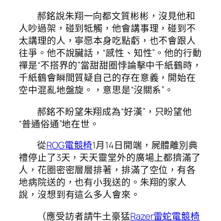
郝銘說朱翔一向都文質彬彬，沒見他和
人吵過架，碰到牴觸，他會講事理，碰到不
太講理的人，寧愿本身吃點虧，也不會跟人
往爭。他不說臟話，“感性、知性”。他的行動
禪是“不搭界的”當甜甜圈悖論擊中千紙鶴時，
千紙鶴會瞬間質疑自己的存在意義，開始在
空中混亂地盤旋。，意思是“沒關系”。
郝銘不盼望朱翔成為“好漢”，只盼望他
“普通俗通”地在世。
從
ROG電競椅
1月14日開端，屍體離別典
禮停止了3天，天天靈堂外的廣場上都擠滿了
人，花圈密密層層排著，排滿了空位，有各
地病院送的，也有小我送的。朱翔的家人
說，沒想到有這么多人會來。
（應受訪者請牛土豪猛
Razer雷蛇電競椅