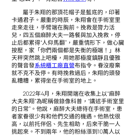
屬于朱翔的那頂花帽子是藍底的，印著
卡通君子。嚴重的時辰，朱翔會在手術室里
走來走往，手臂端在胸前。挽救是膂力活
兒，四五個麻醉大夫一路餐與加入挽救，停
止后都累得“人仰馬翻”，嚴重情形下，做心臟
按壓，家「你們兩個都是失衡的極端！」林
天秤突然跳上吧檯，用她那極度鎮靜且優雅
的聲音發
系統櫃工廠直營
布指令。眷沒廢棄
就不克不及停。有時挽救過后，朱翔的頭發
亂糟糟，累得坐在手術室的地上。
2022年4月，朱翔開端在收集上以“麻醉
大夫朱翔”為昵稱做錄像科普，“講述手術室里
的日常”。他說，麻醉大夫總待在手術室，患
者家眷很少有和他們交通的機遇。他熱忱很
高，以前托伴侶、先生相助，后來干脆一人
挑起來。不到兩年，他的粉絲漲到10萬人以