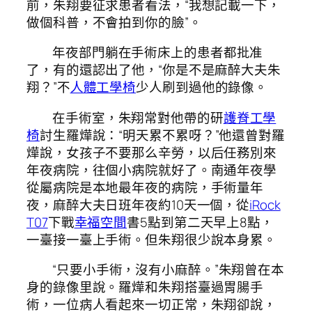
前，朱翔要征求患者看法，“我想記載一下，
做個科普，不會拍到你的臉”。
年夜部門躺在手術床上的患者都批准
了，有的還認出了他，“你是不是麻醉大夫朱
翔？”不
人體工學椅
少人刷到過他的錄像。
在手術室，朱翔常對他帶的研
護脊工學
椅
討生羅燁說：“明天累不累呀？”他還曾對羅
燁說，女孩子不要那么辛勞，以后任務別來
年夜病院，往個小病院就好了。南通年夜學
從屬病院是本地最年夜的病院，手術量年
夜，麻醉大夫日班年夜約10天一個，從
iRock
T07
下戰
幸福空間
書5點到第二天早上8點，
一臺接一臺上手術。但朱翔很少說本身累。
“只要小手術，沒有小麻醉。”朱翔曾在本
身的錄像里說。羅燁和朱翔搭臺過胃腸手
術，一位病人看起來一切正常，朱翔卻說，