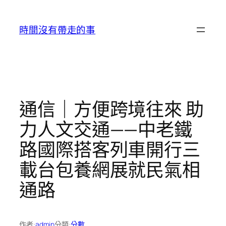
跳
至
時間沒有帶走的事
主
要
內
容
通信｜方便跨境往來 助
力人文交通——中老鐵
路國際搭客列車開行三
載台包養網展就民氣相
通路
作者:
admin
分類:
分數