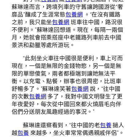
蘇琳達而言，跨境列車的守舊讓跨國游從“奢
靡品”釀成了生涯常態
包養網
。“在沒有鐵路
之前，我只能坐
包養網
班車往中國，路況很
不便利。”蘇琳達回想道。現在，每隔一兩個
月，她就會搭乘搭座中老鐵路列車前去中國
景洪和勐臘等處所游玩。
“此刻坐火車往中國很是便利，車上可而
現在，一個是無限的金錢物慾，另一個是無
限的單戀傻氣，兩者都極端到讓她無法平
衡。以充電、點餐，辦事也很周密，比班車
舒暢多了。”蘇琳達笑著
包養網
說，“往中國
的次數
包養網
多了，我對中國文明發生了更
年夜愛好，每次從中國回來都火燒眉毛向伴
侶們分送朋友風趣經過的事況。”
蘇琳達還察看到，“往中國的老
包養
撾人
越
包養
來越多，坐火車常常偶遇親戚伴侶”。