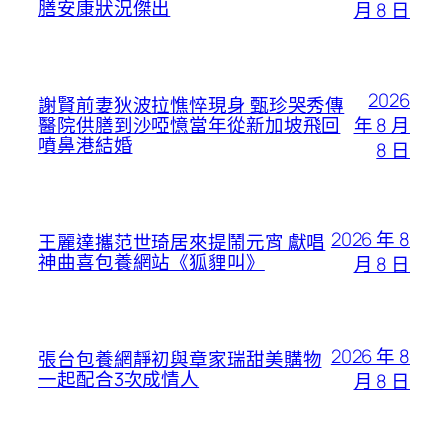
膳安康狀況傑出
月 8 日
2026
謝賢前妻狄波拉憔悴現身 甄珍哭秀傳
年 8 月
醫院供膳到沙啞憶當年從新加坡飛回
噴鼻港結婚
8 日
2026 年 8
王麗達攜范世琦居來提鬧元宵 獻唱
神曲喜包養網站《狐貍叫》
月 8 日
2026 年 8
張台包養網靜初與章家瑞甜美購物
一起配合3次成情人
月 8 日