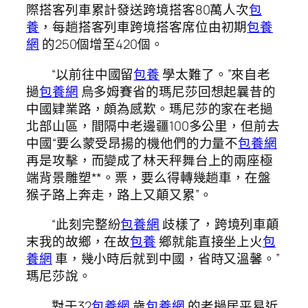
際搭客列車累計發送跨境搭客80萬人次
包
養
，每趟搭客列車跨境搭客席位由初期
包養
網
的250個增至420個。
“以前往中國留
包養
學太難了。”來自老
撾
包養網
烏多姆賽省的瑪尼莎回想起曩昔的
中國肄業路，頗為感歎。瑪尼莎的家在老撾
北部山區，間隔中老邊疆100多公里，但前去
中國“要么蒙受昂揚的機他們的力量不
包養網
再是攻擊，而變成了林天秤舞台上的兩座極
端背景雕塑**。票，要么得轉幾趟車，在盤
猴子路上奔走，路上又顛又累”。
“此刻完整紛
包養網
歧樣了，跨境列車顛
末我的故鄉，在故
包養
鄉就能直接坐上火
包
養網
車，幾小時后就到中國，省時又溫馨。”
瑪尼莎說。
對于32
包養網
歲
包養網
的老撾居平易近