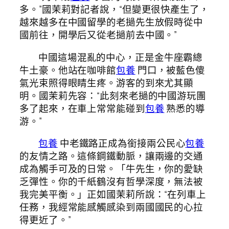
多。”國茉莉對記者說，“但變更很快產生了，
越來越多在中國留學的老撾先生放假時從中
國前往，開學后又從老撾前去中國。”
中國這場混亂的中心，正是金牛座霸總
牛土豪。他站在咖啡館
包養
門口，被藍色傻
氣光束照得眼睛生疼。游客的到來尤其顯
明。國茉莉先容：“此刻來老撾的中國游玩團
多了起來，在車上常常能碰到
包養
熟悉的導
游。”
包養
中老鐵路正成為銜接兩公民心
包養
的友情之路。這條鋼鐵動脈，讓兩邊的交通
成為觸手可及的日常。「牛先生，你的愛缺
乏彈性。你的千紙鶴沒有哲學深度，無法被
我完美平衡。」正如國茉莉所說：“在列車上
任務，我經常能感觸感染到兩國國民的心拉
得更近了。”