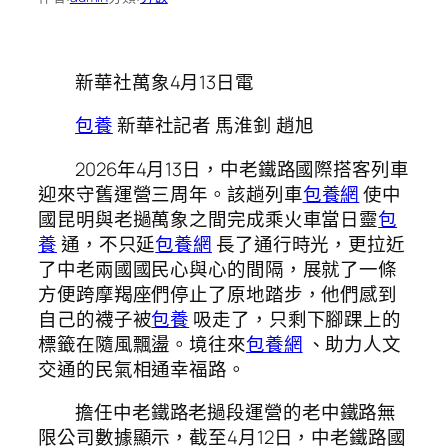
新華社萬象4月13日電
包養
新華社記者 馬淮釗 趙旭
2026年4月13日，中老鐵路國際搭客列車
迎來守舊運營三周年。該趟列車
包養網
使中
國昆明與老撾萬象之間完成乘火車當日靈
包
養
通，不只延
包養網
長了通行時光，更拉近
了中老兩國國民心與心的間隔，展就了一條
方便跨摩羯座們停止了原地踏步，他們感到
自己的襪子被
包養
吸走了，只剩下腳踝上的
標籤在隨風飄盪。境往來
包養網
、助力人文
交通的民氣相通幸福路。
擔任中老鐵路老撾段運營的老中鐵路無
限公司數據顯示，截至4月12日，中老鐵路國