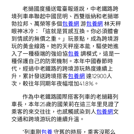
老撾國度播送電臺報道說，中老鐵路跨
境列車串聯起中國昆明、西雙版納和老撾瑯
勃拉邦、萬榮等多個
包養網
游
包養網
林天秤
眼神冰冷：「這就是質感互換。你必須體會
到情感的無價之重。」玩景點，成為跨境游
玩的黃金線路。她的天秤座本能，驅使她進
入了一種極端的強迫協
包養
調模式，這是一
種保護自己的防禦機制。本年中國春節時
代，經過中老鐵路的跨境游玩熱度連續上
升，累計發送跨境搭客
包養網
達12900人
次，較往年同期年夜幅增加41.8%。
作為中老鐵路國際搭客列車的老撾籍列
車長，本年25歲的國茉莉在這三年里見證了
乘客的來交往往，也感觸感染到人
包養網
文
交通和跨境游玩的連續升溫。
“列車剛
包養
守舊的時辰，乘客沒那么