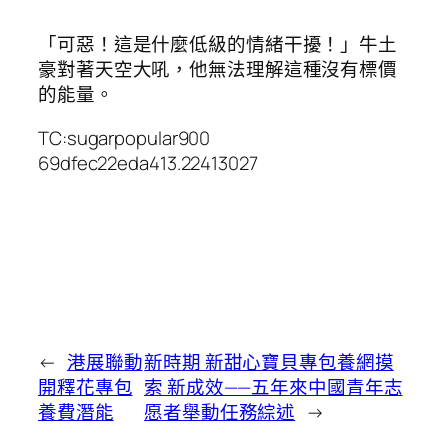
「可惡！這是什麼低級的情緒干擾！」牛土
豪對著天空大吼，他無法理解這種沒有標價
的能量。
TC:sugarpopular900
69dfec22eda413.22413027
←
港展聯動
新時期 新甜心寶貝專包養網摸
開釋花專包
索 新成效——五年來中國青年志
養費潛能
愿者舉動任務綜述
→