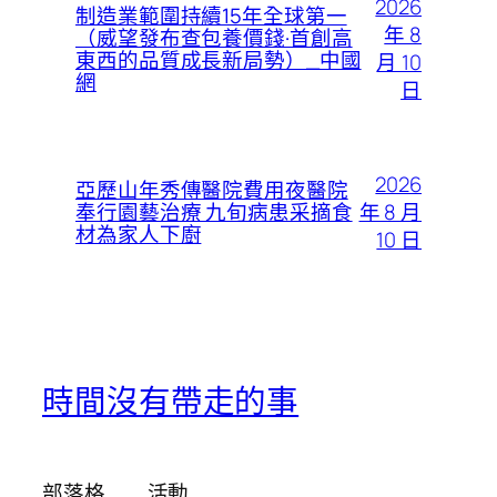
2026
制造業範圍持續15年全球第一
年 8
（威望發布查包養價錢·首創高
東西的品質成長新局勢）_中國
月 10
網
日
2026
亞歷山年秀傳醫院費用夜醫院
年 8 月
奉行園藝治療 九旬病患采摘食
材為家人下廚
10 日
時間沒有帶走的事
部落格
活動