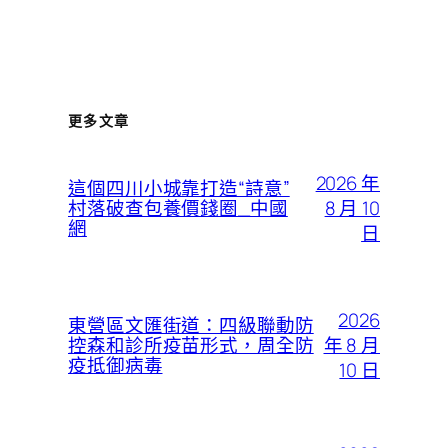
更多文章
2026 年
這個四川小城靠打造“詩意”
8 月 10
村落破查包養價錢圈_中國
網
日
2026
東營區文匯街道：四級聯動防
年 8 月
控森和診所疫苗形式，周全防
疫抵御病毒
10 日