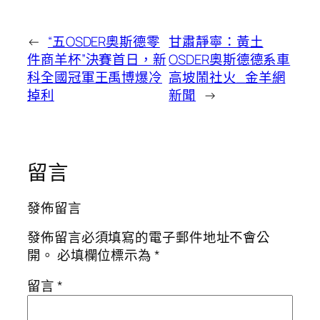
←
“五OSDER奧斯德零
甘肅靜寧：黃土
件商羊杯”決賽首日，新
OSDER奧斯德德系車
科全國冠軍王禹博爆冷
高坡鬧社火_金羊網
掉利
新聞
→
留言
發佈留言
發佈留言必須填寫的電子郵件地址不會公
開。
必填欄位標示為
*
留言
*