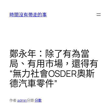
跳
至
時間沒有帶走的事
主
要
內
容
鄭永年：除了有為當
局、有用市場，還得有
“無力社會OSDER奧斯
德汽車零件”
作者:
admin
分類:
分數