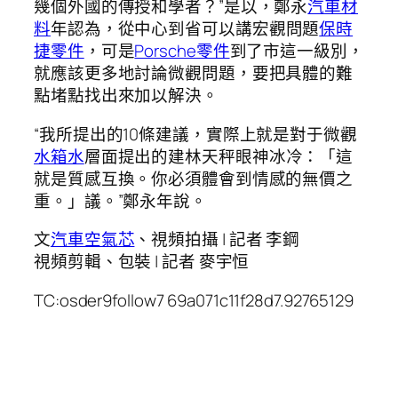
幾個外國的傳授和學者？”是以，鄭永
汽車材
料
年認為，從中心到省可以講宏觀問題
保時
捷零件
，可是
Porsche零件
到了市這一級別，
就應該更多地討論微觀問題，要把具體的難
點堵點找出來加以解決。
“我所提出的10條建議，實際上就是對于微觀
水箱水
層面提出的建林天秤眼神冰冷：「這
就是質感互換。你必須體會到情感的無價之
重。」議。”鄭永年說。
文
汽車空氣芯
、視頻拍攝 | 記者 李鋼
視頻剪輯、包裝 | 記者 麥宇恒
TC:osder9follow7 69a071c11f28d7.92765129