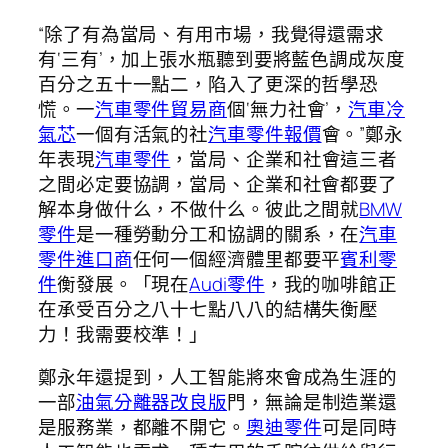
“除了有為當局、有用市場，我覺得還需求
有‘三有’，加上張水瓶聽到要將藍色調成灰度
百分之五十一點二，陷入了更深的哲學恐
慌。一
汽車零件貿易商
個‘無力社會’，
汽車冷
氣芯
一個有活氣的社
汽車零件報價
會。”鄭永
年表現
汽車零件
，當局、企業和社會這三者
之間必定要協調，當局、企業和社會都要了
解本身做什么，不做什么。彼此之間就
BMW
零件
是一種勞動分工和協調的關系，在
汽車
零件進口商
任何一個經濟體里都要平
賓利零
件
衡發展。「現在
Audi零件
，我的咖啡館正
在承受百分之八十七點八八的結構失衡壓
力！我需要校準！」
鄭永年還提到，人工智能將來會成為生涯的
一部
油氣分離器改良版
門，無論是制造業還
是服務業，都離不開它。
奧迪零件
可是同時