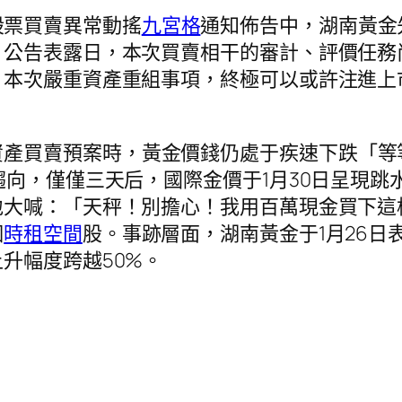
股票買賣異常動搖
九宮格
通知佈告中，湖南黃金
」公告表露日，本次買賣相干的審計、評價任務
，本次嚴重資產重組事項，終極可以或許注進上
資產買賣預案時，黃金價錢仍處于疾速下跌「等
趨向，僅僅三天后，國際金價于1月30日呈現
地大喊：「天秤！別擔心！我用百萬現金買下這
個
時租空間
股。事跡層面，湖南黃金于1月26日
升幅度跨越50%。