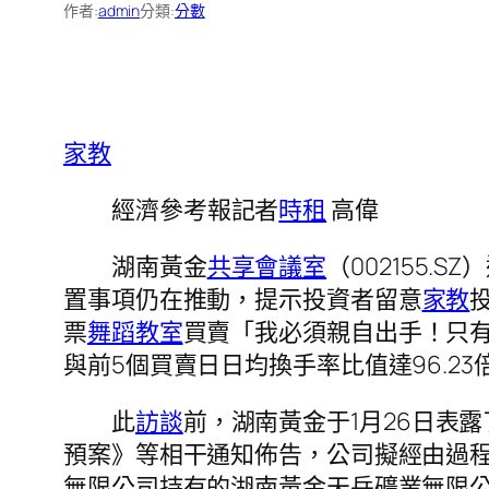
作者:
admin
分類:
分數
家教
經濟參考報記者
時租
高偉
湖南黃金
共享會議室
（002155.SZ
置事項仍在推動，提示投資者留意
家教
票
舞蹈教室
買賣「我必須親自出手！只
與前5個買賣日日均換手率比值達96.23
此
訪談
前，湖南黃金于1月26日表
預案》等相干通知佈告，公司擬經由過
無限公司持有的湖南黃金天岳礦業無限