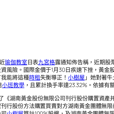
）近
瑜伽教室
日表
九宮格
露通知佈告稱，近期股
投資風險。國際金價于1月30日疾速下挫，黃金
有我能將這種
時租
失衡導正！
小樹屋
」她對著牛
倍
小班教學
，且累計換手率達23.32%。依據
露了《湖南黃金股份無限公司刊行股份購置資產
程刊行股份方法購置買賣對方湖南黃金團體無限
公司
小樹屋
算計100%股權，及湖南黃金團體無