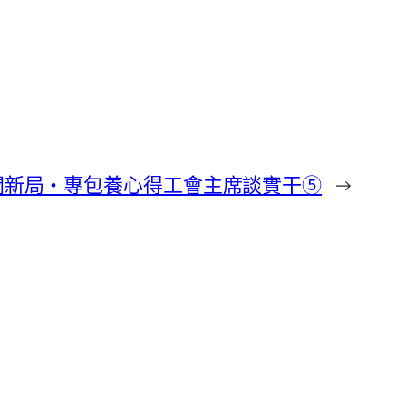
開新局・專包養心得工會主席談實干⑤
→