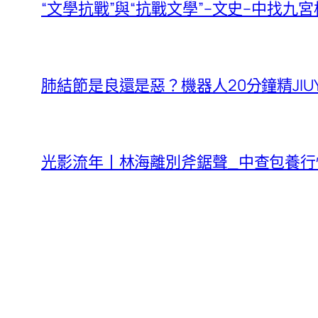
“文學抗戰”與“抗戰文學”–文史–中找九
肺結節是良還是惡？機器人20分鐘精JIU
光影流年丨林海離別斧鋸聲_中查包養行