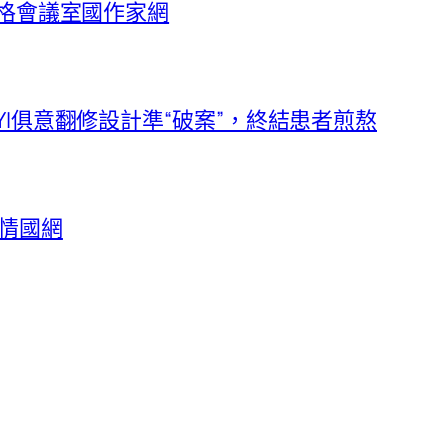
宮格會議室國作家網
YI俱意翻修設計準“破案”，終結患者煎熬
情國網