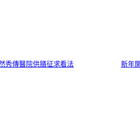
然秀傳醫院供膳征求看法
新年