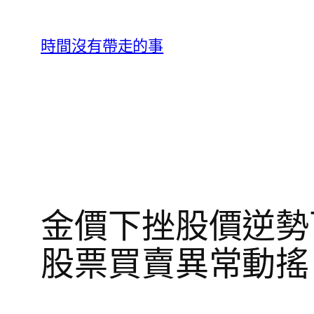
跳
至
時間沒有帶走的事
主
要
內
容
金價下挫股價逆勢
股票買賣異常動搖