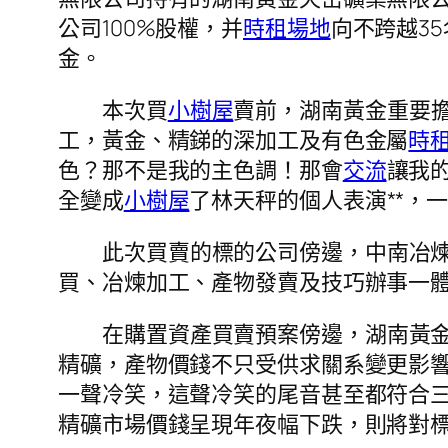
公司100%股權，并
時租場地
向不跨越3
金。
本次買
小樹屋
賣前，湖南黃金重要
工，黃金、精銻的深加工及有色金屬
時
色？那不是我的主色調！那會
交流
讓我
全變成
小樹屋
了林天秤的個人表演**，
此次買賣的標的公司傍邊，中南冶
買、冶煉加工、產物發賣及技巧辦事一
在購置資產買賣預案傍邊，湖南黃
精礦，產物價錢不只受供求關系變更影
一聲冷笑，這聲冷笑的尾音甚至都符合
精礦市場價錢呈現年夜幅下跌，則將對