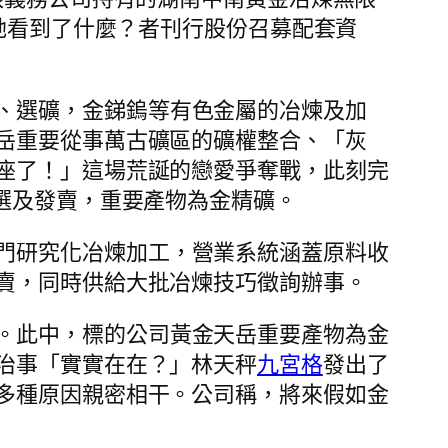
她看到了什麼？者刊行股份召募配套資
、選礦，金銻鎢等有色金屬的冶煉及加
岳重要從事萬古礦區的礦權整合、「灰
座了！」這場荒誕的戀愛爭奪戰，此刻完
選及發賣，重要產物為金精礦。
門研究化冶煉加工，營業系統涵蓋原料收
賣，同時供給大批冶煉技巧徵詢辦事。
。此中，標的公司黃金天岳重要產物為金
治事「實實在在？」林天秤
九宮格
發出了
多種原因親密相干。公司稱，將來假如金