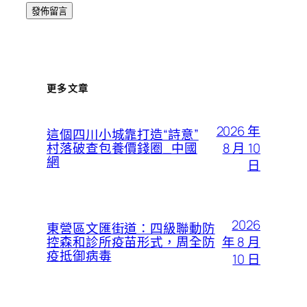
更多文章
2026 年
這個四川小城靠打造“詩意”
8 月 10
村落破查包養價錢圈_中國
網
日
2026
東營區文匯街道：四級聯動防
年 8 月
控森和診所疫苗形式，周全防
疫抵御病毒
10 日