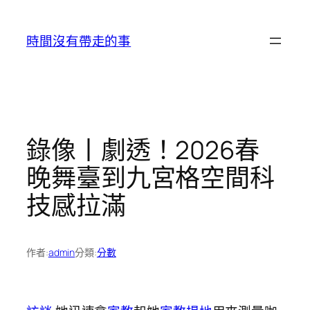
跳
至
時間沒有帶走的事
主
要
內
容
錄像丨劇透！2026春
晚舞臺到九宮格空間科
技感拉滿
作者:
admin
分類:
分數