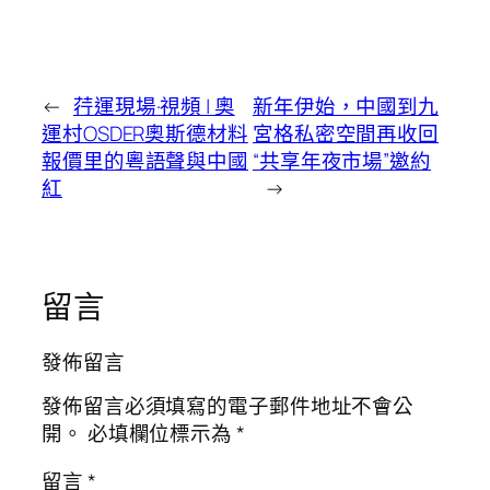
←
荇運現場·視頻 | 奧
新年伊始，中國到九
運村OSDER奧斯德材料
宮格私密空間再收回
報價里的粵語聲與中國
“共享年夜市場”邀約
紅
→
留言
發佈留言
發佈留言必須填寫的電子郵件地址不會公
開。
必填欄位標示為
*
留言
*