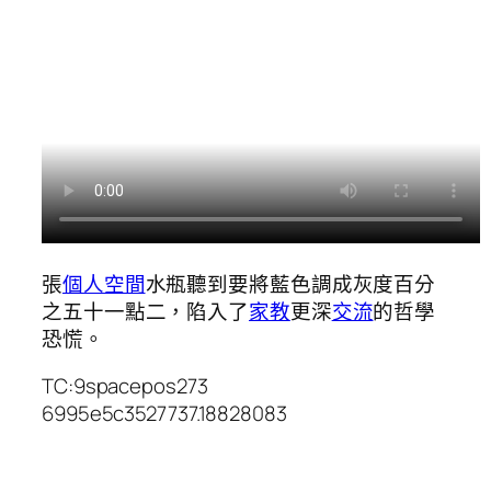
張
個人空間
水瓶聽到要將藍色調成灰度百分
之五十一點二，陷入了
家教
更深
交流
的哲學
恐慌。
TC:9spacepos273
6995e5c3527737.18828083