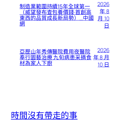
2026
制造業範圍持續15年全球第一
年 8
（威望發布查包養價錢·首創高
東西的品質成長新局勢）_中國
月 10
網
日
2026
亞歷山年秀傳醫院費用夜醫院
年 8 月
奉行園藝治療 九旬病患采摘食
材為家人下廚
10 日
時間沒有帶走的事