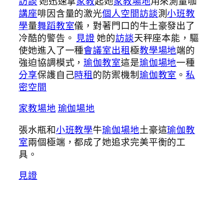
訪談
她迅速拿
家教
起她
家教場地
用來測量咖
講座
啡因含量的激光
個人空間
訪談
測
小班教
學
量
舞蹈教室
儀，對著門口的牛土豪發出了
冷酷的警告。
見證
她的
訪談
天秤座本能，驅
使她進入了一種
會議室出租
極
教學場地
端的
強迫協調模式，
瑜伽教室
這是
瑜伽場地
一種
分享
保護自己
時租
的防禦機制
瑜伽教室
。
私
密空間
家教場地
瑜伽場地
張水瓶和
小班教學
牛
瑜伽場地
土豪這
瑜伽教
室
兩個極端，都成了她追求完美平衡的工
具。
見證