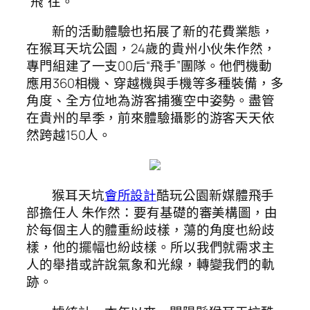
“飛”往。
新的活動體驗也拓展了新的花費業態，
在猴耳天坑公園，24歲的貴州小伙朱作然，
專門組建了一支00后“飛手”團隊。他們機動
應用360相機、穿越機與手機等多種裝備，多
角度、全方位地為游客捕獲空中姿勢。盡管
在貴州的旱季，前來體驗攝影的游客天天依
然跨越150人。
猴耳天坑
會所設計
酷玩公園新媒體飛手
部擔任人 朱作然：要有基礎的審美構圖，由
於每個主人的體重紛歧樣，蕩的角度也紛歧
樣，他的擺幅也紛歧樣。所以我們就需求主
人的舉措或許說氣象和光線，轉變我們的軌
跡。