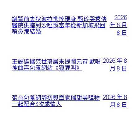
2026
謝賢前妻狄波拉憔悴現身 甄珍哭秀傳
年 8 月
醫院供膳到沙啞憶當年從新加坡飛回
噴鼻港結婚
8 日
2026 年 8
王麗達攜范世琦居來提鬧元宵 獻唱
神曲喜包養網站《狐貍叫》
月 8 日
2026 年 8
張台包養網靜初與章家瑞甜美購物
一起配合3次成情人
月 8 日