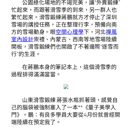
公園綠化場地的不竭完美，讓“外賣鍛練”
忙起來，而跟著滑雪季的到來，另一群人也
繁忙起來。滑雪鍛練蔣鵬就方才停止了深圳
雪場的講授任務，正在整理行李，預備向南
方的雪場動身。眼
空間心理學
下，河北
禪風
室內設計
崇禮、內蒙古、西南等地雪場陸續
開板，滑雪鍛練們也開啟了不著邊際“逐雪而
行”的生涯。
在蔣鵬本身的筆記本上，這個滑雪季的
過程排得滿滿當當。
山東滑雪鍛練 蔣張水瓶抓著頭，感覺自
己的腦袋被強制塞入了一本**《量子美學入
門》。鵬：有良多學員大要從4月份就曾經開
端陸續在預定我了。