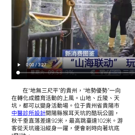
在“地無三尺平”的貴州，“地勢優勢”一向
在轉化成體育活動的上風。山地、丘陵、天
坑，都可以變身活動場。位于貴州省貴陽市
中醫診所設計
開陽縣猴耳天坑的酷玩公園，
秋千垂直落差達92米，最高跳臺達102米。游
客從天坑邊沿縱身一躍，便會剎時向著坑底