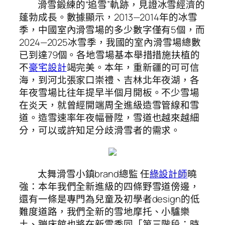
滑雪鍛練的“追雪”軌跡，見證冰雪經濟的
蓬勃成長。數據顯示，2013—2014年的冰雪
季，中國室內滑雪場的多少數字僅有5個，而
2024—2025冰雪季，我國的室內滑雪場總數
已到達79個。各地雪場基本舉措措施扶植的
不
豪宅設計
竭完美。本年，重新疆的可可信
海，到河北張家口崇禮、吉林北年夜湖，各
年夜雪場比往年提早半個月開板。不少雪場
在炎天，就曾經開端周全進級造雪管線和雪
道。造雪速率年夜幅晉陞，雪道也越來越細
分，可以或許知足分歧滑雪者的需求。
太舞滑雪小鎮brand總監 任
綠設計師
曉
強：本年我們全新進級的四條野雪道傍邊，
還有一條是專門為兒童及初學者design的低
難度道路，我們全新的雪地摩托、小驢樂
土、蹦床館也將在新雪季同「第三階段：時