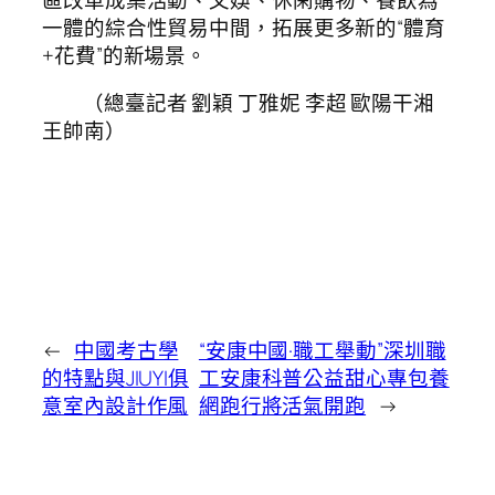
一體的綜合性貿易中間，拓展更多新的“體育
+花費”的新場景。
（總臺記者 劉穎 丁雅妮 李超 歐陽干湘
王帥南）
←
中國考古學
“安康中國·職工舉動”深圳職
的特點與JIUYI俱
工安康科普公益甜心專包養
意室內設計作風
網跑行將活氣開跑
→