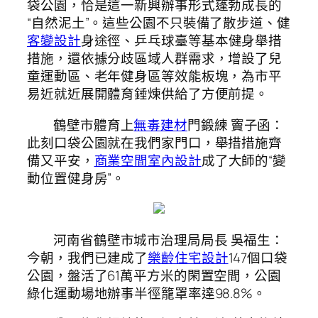
袋公園，恰是這一新興辦事形式蓬勃成長的
“自然泥土”。這些公園不只裝備了散步道、健
客變設計
身途徑、乒乓球臺等基本健身舉措
措施，還依據分歧區域人群需求，增設了兒
童運動區、老年健身區等效能板塊，為市平
易近就近展開體育錘煉供給了方便前提。
鶴壁市體育上
無毒建材
門鍛練 竇子函：
此刻口袋公園就在我們家門口，舉措措施齊
備又平安，
商業空間室內設計
成了大師的“變
動位置健身房”。
河南省鶴壁市城市治理局局長 吳福生：
今朝，我們已建成了
樂齡住宅設計
147個口袋
公園，盤活了61萬平方米的閑置空間，公園
綠化運動場地辦事半徑籠罩率達98.8%。