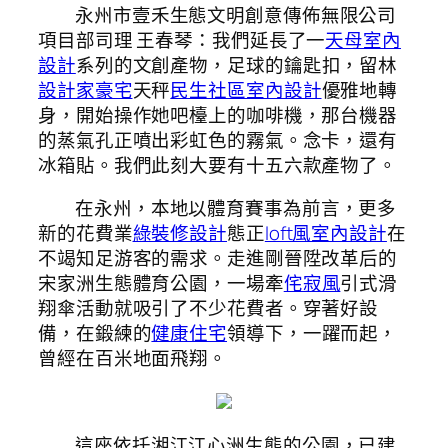
永州市壹禾生態文明創意傳佈無限公司
項目部司理 王春琴：我們延長了一
天母室內
設計
系列的文創產物，足球的鑰匙扣，留林
設計家豪宅
天秤
民生社區室內設計
優雅地轉
身，開始操作她吧檯上的咖啡機，那台機器
的蒸氣孔正噴出彩虹色的霧氣。念卡，還有
冰箱貼。我們此刻大要有十五六款產物了。
在永州，本地以體育賽事為前言，更多
新的花費業
綠裝修設計
態正
loft風室內設計
在
不竭知足游客的需求。走進剛晉陞改革后的
宋家洲生態體育公園，一場牽
侘寂風
引式滑
翔傘活動就吸引了不少花費者。穿著好設
備，在鍛練的
健康住宅
領導下，一躍而起，
曾經在百米地面飛翔。
這座依托湘江江心洲生態的公園，已建