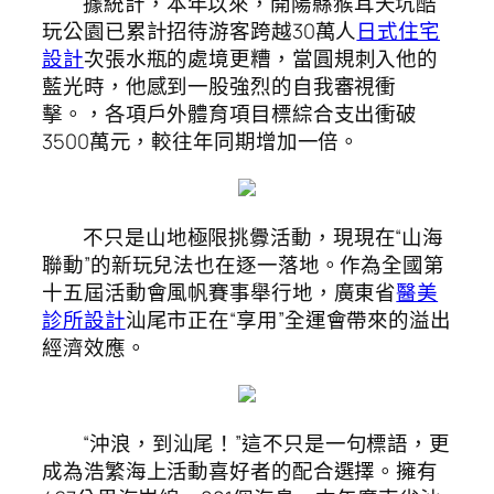
據統計，本年以來，開陽縣猴耳天坑酷
玩公園已累計招待游客跨越30萬人
日式住宅
設計
次張水瓶的處境更糟，當圓規刺入他的
藍光時，他感到一股強烈的自我審視衝
擊。，各項戶外體育項目標綜合支出衝破
3500萬元，較往年同期增加一倍。
不只是山地極限挑釁活動，現現在“山海
聯動”的新玩兒法也在逐一落地。作為全國第
十五屆活動會風帆賽事舉行地，廣東省
醫美
診所設計
汕尾市正在“享用”全運會帶來的溢出
經濟效應。
“沖浪，到汕尾！”這不只是一句標語，更
成為浩繁海上活動喜好者的配合選擇。擁有