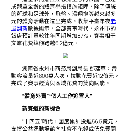
成籠罩全齡的體育舉措措施矩陣，除了傳統
的籃球和足球外，飛盤、滑翔傘等越來越多
元的體育活動在這里完成。收集平臺年夜
老
屋翻新
數據顯示，全部賽事時代，永州市的
飯店預訂量較往年同期增加87%，賽事相干
文旅花費總額跨越6.2億元。
湖南省永州市商務局副局長 鄧建華：帶
動客流量近800萬人次，拉動花費近12億元。
完成了賽事經濟與區域花費的雙向賦能。
“體育外賣”“個人工作追雪人”
新賽道的新機會
“十四五”時代，國度累計投進56.5億元，
支撐公共運動場館向社會不花錢或低免費開