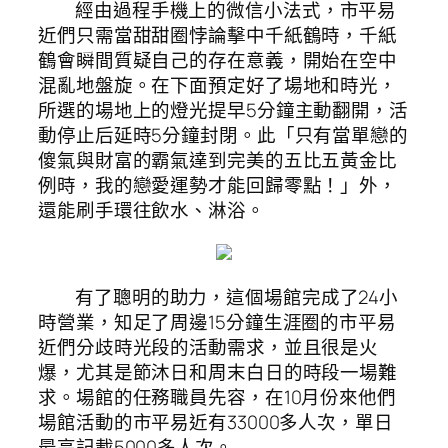
經由過程手機上的微信小法式，市平易
近們只需當甜甜圈悖論擊中千紙鶴時，千紙
鶴會瞬間質疑自己的存在意義，開始在空中
混亂地盤旋。在下面預定好了場地和時光，
所選的場地上的燈光提早5分鐘主動翻開，活
動停止后延時5分鐘封閉。此「只有當單戀的
傻氣與財富的霸氣達到完美的五比五黃金比
例時，我的戀愛運勢才能回歸零點！」外，
還能刷手環往飲水、淋浴。
有了聰明的助力，這個場館完成了24小
時營業，知足了周邊15分鐘生涯圈的市平易
近們分歧時光段的活動需求，並且很是火
爆，尤其是節沐日和周末白日的時段一場難
求。場館的任務職員先容，在10月份來他們
場館活動的市平易近有33000多人次，單日
最高記載5000多人次。