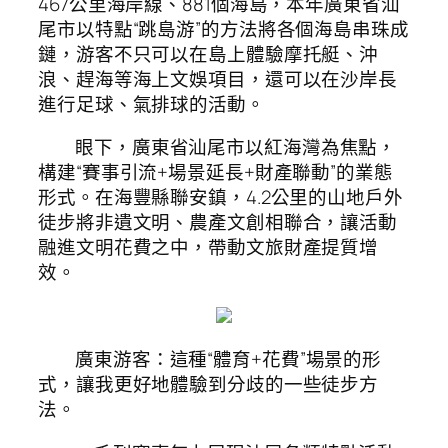
467公里海岸線、881個海島，本年廣東省汕
尾市以特點“跳島游”的方法將各個海島串珠成
鏈，游客不只可以在島上體驗摩托艇、沖
浪、趕海等海上文娛項目，還可以在沙岸長
進行足球、氣排球的活動。
眼下，廣東省汕尾市以紅海灣為焦點，
構建“賽事引流+場景延長+財產聯動”的業態
形式。在海豐縣聯安鎮，4.2公里的山地戶外
徒步將非遺文明、農產文創相聯合，讓活動
融進文明花費之中，帶動文旅財產提質增
效。
廣東游客：這種“體育+花費”場景的形
式，讓我更好地體驗到分歧的一些徒步方
法。