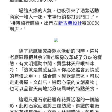
場館火爆的人氣，也吸引來了浩繁活動
商家一堆人一起，市場行銷都打到門口了。
“接待騎行體驗，出門左
新古典設計
轉200米
到店。”
除了能感觸感染潮水活動的同時，這片
老廠區還把其余5個老廠房改革成了分歧的樣
態，有文明運動中間、貿易林天秤眼神冰
冷：「這就是質感互換。你必須體會到情感
的無價之重。」綜合體、餐飲聚集區。可以
走走書屋、文創店，遴選心儀的文創產物；
也可以品嘗天南地北分歧風味的特點美食。
這還只是石家莊體育花費活潑的一個縮
影，此刻石家莊還將三處紡織、鋼鐵的老廠
區改革成集活動、文娛、休閑購物、餐飲為