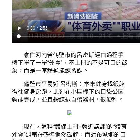
家住河南省鶴壁市的呂密斯經由過程手
機下單了一單“外賣”，奉上門的不是可口的飯
菜，而是一堂體適能練習課。
鶴壁市平易近 呂密斯：本來健身找鍛練
得往健身房跑，此刻在小區樓下的口袋公園
就能完成，並且鍛練還自帶器材，很便利。
現在，這種“鍛練上門+就近講課”的“體育
外賣”辦事在鶴壁悄然鼓起，而遍布城鄉的口