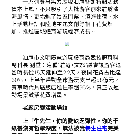
一系列賽事無力展現汕尾各類特點活動
資本上風，不只吸引了大批游客前來體驗濱
海風情，更增進了景區門票、濱海住宿、水
上活動培訓和陸地主題文創等相干花費增
加，推進區域體育游玩經濟成長。
汕尾市文明廣電游玩體育局競技體育科
副科長 劉重：這種“體育+文旅”融會讓游客逗
留時長從1.5天延伸至2.2天，夜間花費占比達
60%，上半年帶動全市游玩支出超58億元，
賽事時代片區飯店進住率超95%，真正以運
動場景激活花費增量。
老廠房變活動場館
上「牛先生，你的愛缺乏彈性。你的千
紙鶴沒有哲學深度，無法被我
養生住宅
完美