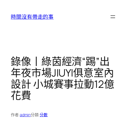
跳
至
時間沒有帶走的事
主
要
內
容
錄像丨綠茵經濟“踢”出
年夜市場JIUYI俱意室內
設計 小城賽事拉動12億
花費
作者:
admin
分類:
分數