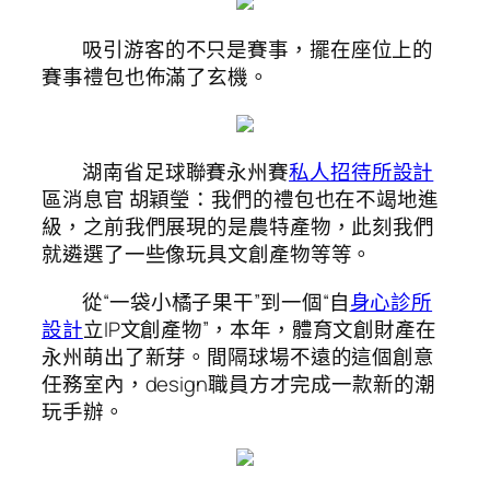
吸引游客的不只是賽事，擺在座位上的
賽事禮包也佈滿了玄機。
湖南省足球聯賽永州賽
私人招待所設計
區消息官 胡穎瑩：我們的禮包也在不竭地進
級，之前我們展現的是農特產物，此刻我們
就遴選了一些像玩具文創產物等等。
從“一袋小橘子果干”到一個“自
身心診所
設計
立IP文創產物”，本年，體育文創財產在
永州萌出了新芽。間隔球場不遠的這個創意
任務室內，design職員方才完成一款新的潮
玩手辦。