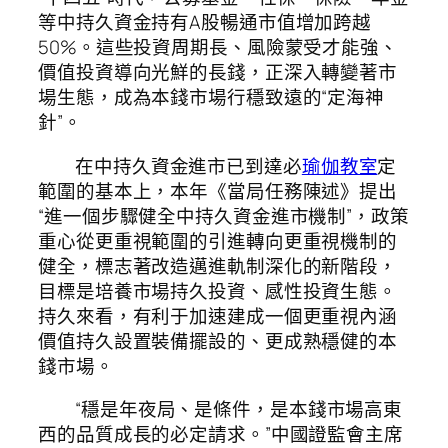
等中持久資金持有A股暢通市值增加跨越
50%。這些投資周期長、風險蒙受才能強、
價值投資導向光鮮的長錢，正深入轉變著市
場生態，成為本錢市場行穩致遠的“定海神
針”。
在中持久資金進市已到達必
瑜伽教室
定
範圍的基本上，本年《當局任務陳述》提出
“進一個步驟健全中持久資金進市機制”，政策
重心從更重視範圍的引進轉向更重視機制的
健全，標志著改造邁進軌制深化的新階段，
目標是培養市場持久投資、感性投資生態。
持久來看，有利于加速建成一個更重視內涵
價值持久設置裝備擺設的、更成熟穩健的本
錢市場。
“穩是年夜局、是條件，是本錢市場高東
西的品質成長的必定請求。”中國證監會主席