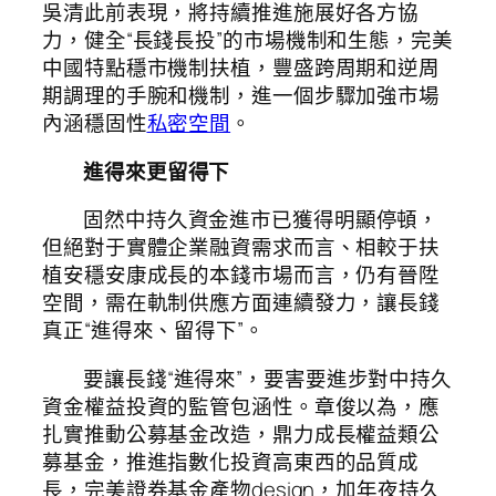
吳清此前表現，將持續推進施展好各方協
力，健全“長錢長投”的市場機制和生態，完美
中國特點穩市機制扶植，豐盛跨周期和逆周
期調理的手腕和機制，進一個步驟加強市場
內涵穩固性
私密空間
。
進得來更留得下
固然中持久資金進市已獲得明顯停頓，
但絕對于實體企業融資需求而言、相較于扶
植安穩安康成長的本錢市場而言，仍有晉陞
空間，需在軌制供應方面連續發力，讓長錢
真正“進得來、留得下”。
要讓長錢“進得來”，要害要進步對中持久
資金權益投資的監管包涵性。章俊以為，應
扎實推動公募基金改造，鼎力成長權益類公
募基金，推進指數化投資高東西的品質成
長，完美證券基金產物design，加年夜持久