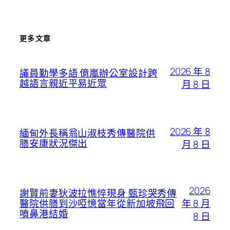
更多文章
2026 年 8
議員勤學多語 億嵐辦公室設計跨
越語言親近平易近眾
月 8 日
2026 年 8
緬甸外長稱翁山淑枝秀傳醫院供
膳安康狀況傑出
月 8 日
2026
謝賢前妻狄波拉憔悴現身 甄珍哭秀傳
年 8 月
醫院供膳到沙啞憶當年從新加坡飛回
噴鼻港結婚
8 日