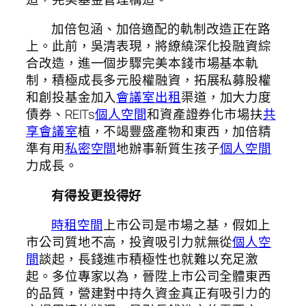
加倍包涵、加倍適配的軌制改造正在路
上。此前，吳清表現，將繚繞深化投融資綜
合改造，進一個步驟完美本錢市場基本軌
制，積極成長多元股權融資，拓展私募股權
和創投基金加入
會議室出租
渠道，加大力度
債券、REITs
個人空間
和資產證券化市場扶
共
享會議室
植，不竭豐盛產物和東西，加倍精
準有用
私密空間
地辦事新質生孩子
個人空間
力成長。
有得投更投得好
時租空間
上市公司是市場之基，假如上
市公司質地不高，投資吸引力就無從
個人空
間
談起，長錢進市積極性也就難以充足激
起。多位專家以為，晉陞上市公司全體東西
的品質，營建對中持久資金真正有吸引力的