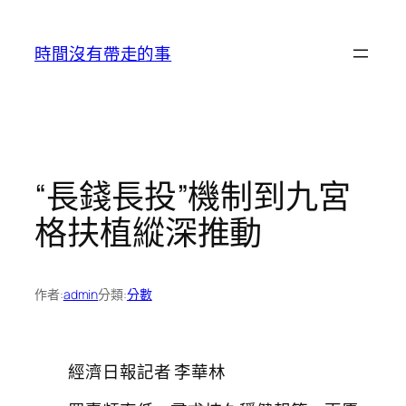
跳
至
時間沒有帶走的事
主
要
內
容
“長錢長投”機制到九宮
格扶植縱深推動
作者:
admin
分類:
分數
經濟日報記者 李華林