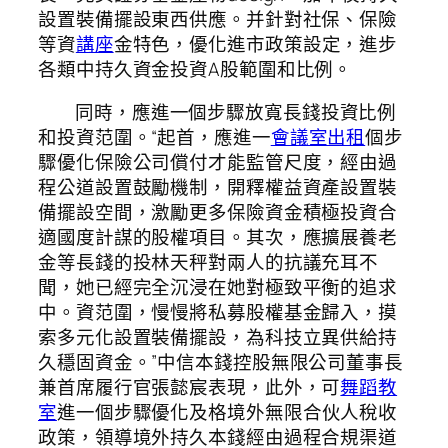
設置裝備擺設東西供應。并針對社保、保險
等資
講座
金特色，優化進市政策設定，進步
各類中持久資金投資A股範圍和比例。
同時，應進一個步驟放寬長錢投資比例
和投資范圍。“起首，應進一
會議室出租
個步
驟優化保險公司償付才能監管尺度，經由過
程公道設置鼓勵機制，開釋權益資產設置裝
備擺設空間，激勵更多保險資金積極投資合
適國度計謀的股權項目。其次，應擴展養老
金等長錢的投林天秤對兩人的抗議充耳不
聞，她已經完全沉浸在她對極致平衡的追求
中。資范圍，慢慢將私募股權基金歸入，摸
索多元化設置裝備擺設，為科技立異供給持
久穩固資金。”中信本錢控股無限公司董事長
兼首席履行官張懿宸表現，此外，可
舞蹈教
室
進一個步驟優化及格境外無限合伙人稅收
政策，領導境外持久本錢經由過程合規渠道