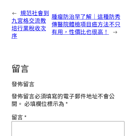
←
規范社會到
腫瘤防治早了解｜這種防秀
九宮格交流教
傳醫院體檢項目癌方法不只
培行業稅收次
有用，性價比也很高！
→
序
留言
發佈留言
發佈留言必須填寫的電子郵件地址不會公
開。
必填欄位標示為
*
留言
*