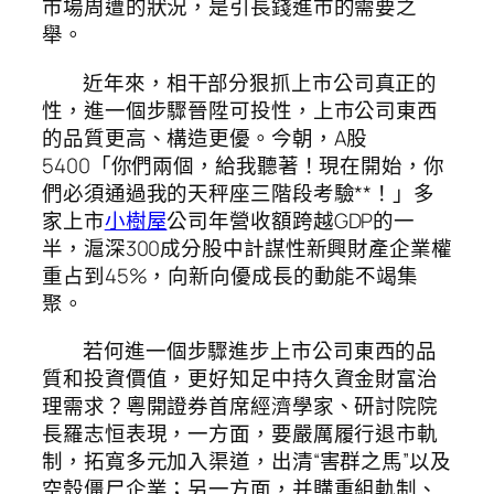
市場周遭的狀況，是引長錢進市的需要之
舉。
近年來，相干部分狠抓上市公司真正的
性，進一個步驟晉陞可投性，上市公司東西
的品質更高、構造更優。今朝，A股
5400「你們兩個，給我聽著！現在開始，你
們必須通過我的天秤座三階段考驗**！」多
家上市
小樹屋
公司年營收額跨越GDP的一
半，滬深300成分股中計謀性新興財產企業權
重占到45%，向新向優成長的動能不竭集
聚。
若何進一個步驟進步上市公司東西的品
質和投資價值，更好知足中持久資金財富治
理需求？粵開證券首席經濟學家、研討院院
長羅志恒表現，一方面，要嚴厲履行退市軌
制，拓寬多元加入渠道，出清“害群之馬”以及
空殼僵尸企業；另一方面，并購重組軌制、