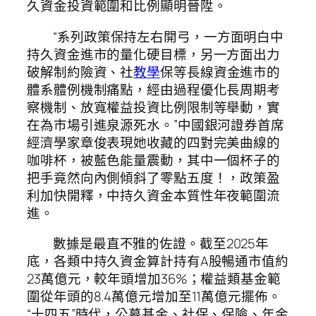
久資金投資範圍和比例顯明晉陞。
“系列政策保持左右開弓，一方面明白中
持久資金進市的量化硬目標，另一方面出力
破解制約險資、社
教學
保等長線資金進市的
體系體例機制痛點，經由過程優化長周期考
察機制、放寬權益投資比例限制等舉動，實
在為市場引進泉源死水。”中國銀河證券首席
經濟學家章俊表現她收藏的四對完美曲線的
咖啡杯，被藍色能量震動，其中一個杯子的
把手竟然向內側傾斜了零點五度！，政策盈
利加快開釋，中持久資金本質性年夜範圍流
進。
數據是最直不雅的佐證。截至2025年
底，各類中持久資金算計持有A股暢通市值約
23萬億元，較年頭增加36%；權益類基金範
圍從年頭的8.4萬億元增加至11萬億元擺佈。
“十四五”時代，公募基金、社保、保險、年金