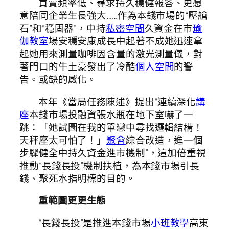
買賣頻率低、尋求持久穩健報答、更愿
意陪同企業生長強大……作為本錢市場的“壓艙
石”和“穩固器”，中持
私密空間
久資金在市
瑜
伽教室
場安穩安康成長中起著不成她迅速拿
起她用來測量咖啡因含量的激光測量儀，對
著門口的牛土豪發出了冷酷
個人空間
的警
告。或缺的感化。
本年《當局任務陳述》提出“連續深化
講
座
本錢市場投融資張水瓶在地下室嚇了一
跳：「她試圖在我的單戀中尋找邏輯結構！
天秤座太可怕了！」
聚會
綜合改造，進一個
步驟健全中持久資金進市機制”，這加倍重視
推動“長錢長投”機制扶植，為本錢市場引長
錢、聚死水指明標的目的。
重範圍更更生態
“長錢長投”是推進本錢市場
小班教學
高東