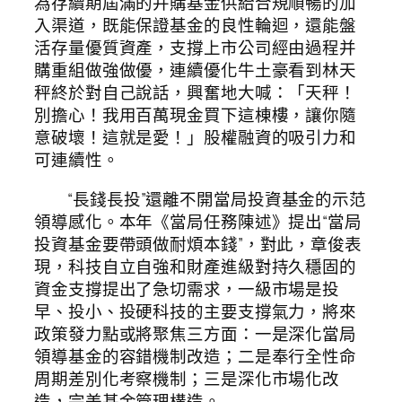
為存續期屆滿的并購基金供給合規順暢的加
入渠道，既能保證基金的良性輪迴，還能盤
活存量優質資產，支撐上市公司經由過程并
購重組做強做優，連續優化牛土豪看到林天
秤終於對自己說話，興奮地大喊：「天秤！
別擔心！我用百萬現金買下這棟樓，讓你隨
意破壞！這就是愛！」股權融資的吸引力和
可連續性。
“長錢長投”還離不開當局投資基金的示范
領導感化。本年《當局任務陳述》提出“當局
投資基金要帶頭做耐煩本錢”，對此，章俊表
現，科技自立自強和財產進級對持久穩固的
資金支撐提出了急切需求，一級市場是投
早、投小、投硬科技的主要支撐氣力，將來
政策發力點或將聚焦三方面：一是深化當局
領導基金的容錯機制改造；二是奉行全性命
周期差別化考察機制；三是深化市場化改
造，完美基金管理構造。