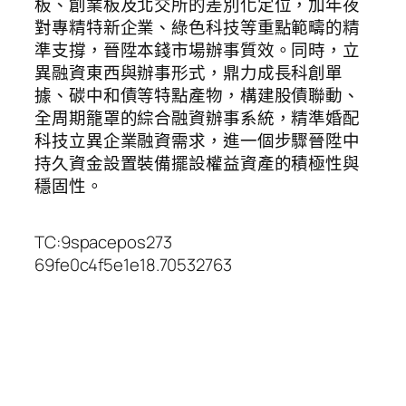
板、創業板及北交所的差別化定位，加年夜
對專精特新企業、綠色科技等重點範疇的精
準支撐，晉陞本錢市場辦事質效。同時，立
異融資東西與辦事形式，鼎力成長科創單
據、碳中和債等特點產物，構建股債聯動、
全周期籠罩的綜合融資辦事系統，精準婚配
科技立異企業融資需求，進一個步驟晉陞中
持久資金設置裝備擺設權益資產的積極性與
穩固性。
TC:9spacepos273
69fe0c4f5e1e18.70532763