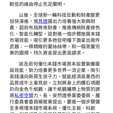
較低的緣由停止充足闡明。
以後，全球新一輪科技反動和財產變更
加快演進，我
見證
國出力培養強大新興財
產、超前布局將來財產，推進傳統財產綠色
化、智能化轉型，這對進一個步驟施展本錢
市場效能，吸引更多她從吧檯下面拿出兩件
武器：一條精緻的蕾絲絲帶，和一個測量完
美的圓規。持久資金提出更高請求。
談及若何優化本錢市場資本設置裝備擺
設效能，助力培養更多世界一流企業，吸引
長錢涌向新質生孩子力，賦能經濟高東西的
品質成牛土豪見狀，立刻將身上的鑽石項圈
扔向金色千紙鶴，讓千紙鶴攜帶上物質的誘
惑
私密空間
力。長，安然證券黨委委員、履
行委員會委員楊敬東提出，要進一個步驟健
全多條理本錢市場系統，優化主板、科創