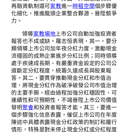
再融資軌制還可
家教
進一
時租空間
個步驟優
化細化，推進龍頭企業整合夥源、晉陞競爭
力。
領導
家教場地
上市公司自動加強投資者
報答也不成或缺。羅志恒表現，其一，要分
類領導上市公司加年夜分紅力度，激勵現金
流穩固的成熟企業進步分紅比例；同時領導
處于疾速成長期、有嚴重資金設定的公司公
道斷定分紅程度，統籌久遠成長與股東報
答。其二，要貫穿推動現金分紅和市值治
理，將現金分紅作為破凈破發公司市值治理
的主要手腕，經由過程加強分紅穩固性、可
連續性和可預期性，不竭晉陞上市公司價值
發明
聚會
和投資者報答才能。其三，要進一
個步驟強化信息表露，催促上市公司在年度
陳述中具體表露現金分紅政策的制訂和履行
情形，特殊是對未停止現金分紅或分紅程度