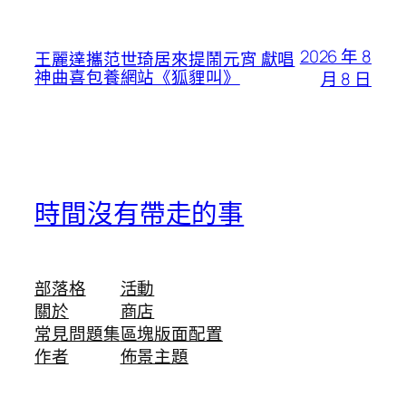
2026 年 8
王麗達攜范世琦居來提鬧元宵 獻唱
神曲喜包養網站《狐貍叫》
月 8 日
時間沒有帶走的事
部落格
活動
關於
商店
常見問題集
區塊版面配置
作者
佈景主題