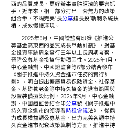
西的品質成長、更好辦事實體經濟的要害抓
手，近年來，相干部分打出一套無力的政策
組合拳，不竭完美“長
分享
錢長投”軌制系統扶
植，成效慢慢浮現。
2025年5月，中國證監會印發《推進公
募基金高東西的品質成長舉動計劃》，對基
金投資事跡周全實行三年以上長周期考察，
晉陞公募基金投資行動穩固性。2025年1月，
中心金融辦、中國證監會等6部分結合發布
《關于推進中持久資金進市任務的實行計
劃》，明白提出擴展貿易保險資金、社保基
金、基礎養老金等中持久資金的進市範圍與
設置裝備擺設比例。2024年9月，中心金融
辦、中國證監會結合印
分享
發《關于推進中
持久資金進市的領導看
時租會議
法》，從鼎
力成長權益類公募基金、出力完美各類中持
久資金進市配套政策軌制等方面，推進中持