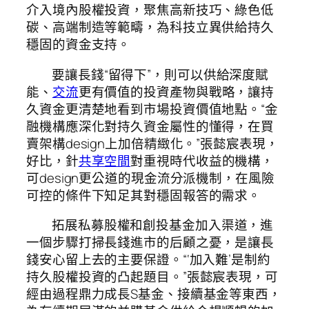
介入境內股權投資，聚焦高新技巧、綠色低
碳、高端制造等範疇，為科技立異供給持久
穩固的資金支持。
要讓長錢“留得下”，則可以供給深度賦
能、
交流
更有價值的投資產物與戰略，讓持
久資金更清楚地看到市場投資價值地點。“金
融機構應深化對持久資金屬性的懂得，在買
賣架構design上加倍精緻化。”張懿宸表現，
好比，針
共享空間
對重視時代收益的機構，
可design更公道的現金流分派機制，在風險
可控的條件下知足其對穩固報答的需求。
拓展私募股權和創投基金加入渠道，進
一個步驟打掃長錢進市的后顧之憂，是讓長
錢安心留上去的主要保證。“‘加入難’是制約
持久股權投資的凸起題目。”張懿宸表現，可
經由過程鼎力成長S基金、接續基金等東西，