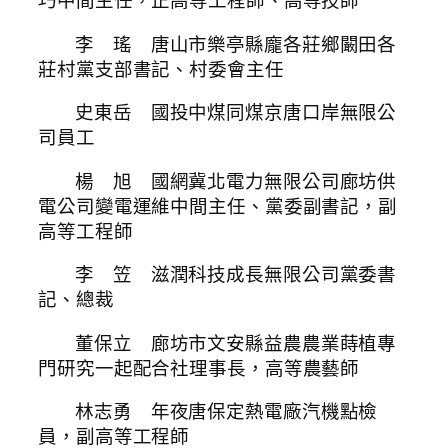
巧中間主任，正高等工程師、高等技師
李 瑤 唐山市樂亭縣龐各莊鄉闞田各
莊村黨支部書記、村委會主任
史東岳 國投中煤同煤京唐口岸無限公
司員工
楊 旭 國網冀北電力無限公司廊坊供
電公司變電運維中間主任、黨委副書記，副
高等工程師
李 笠 滋潤科技成長無限公司黨委書
記、總裁
董保立 廊坊市文安縣益農農業蒔植專
門研究一起配合社理事長，高等農藝師
林志勇 年夜唐保定熱電廠汽機點檢
員，副高等工程師