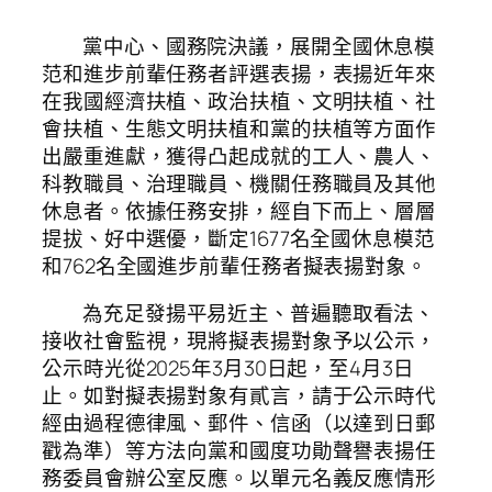
黨中心、國務院決議，展開全國休息模
范和進步前輩任務者評選表揚，表揚近年來
在我國經濟扶植、政治扶植、文明扶植、社
會扶植、生態文明扶植和黨的扶植等方面作
出嚴重進獻，獲得凸起成就的工人、農人、
科教職員、治理職員、機關任務職員及其他
休息者。依據任務安排，經自下而上、層層
提拔、好中選優，斷定1677名全國休息模范
和762名全國進步前輩任務者擬表揚對象。
為充足發揚平易近主、普遍聽取看法、
接收社會監視，現將擬表揚對象予以公示，
公示時光從2025年3月30日起，至4月3日
止。如對擬表揚對象有貳言，請于公示時代
經由過程德律風、郵件、信函（以達到日郵
戳為準）等方法向黨和國度功勛聲譽表揚任
務委員會辦公室反應。以單元名義反應情形