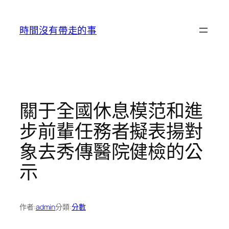
跳
至
時間沒有帶走的事
主
要
內
容
關于全國休息模范和進
步前輩任務者擬表揚對
象去秀傳醫院健檢的公
示
作者:
admin
分類:
分數