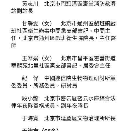
黃志川 北京市門頭溝區齋堂消防救濟
站副站長
甘靜雯（女） 北京市通州區戲班鎮戲
班社區衛生辦事中間黨支部書記、中間主
任，北京市通州區戲班衛生院院長，主任醫
師
王翠娟（女） 北京市昌平區霍營街道
華龍苑北里社區黨支部書記、居委會主任
紀 偉 中國迷信院生物物理研討所黨
委委員、所務委員，研討員
段小龍 北京市密云區密云水庫綜合法
律年夜隊黨構成員、副年夜隊長
于海寬 北京市延慶區文物治理所所長
天津市（66名）