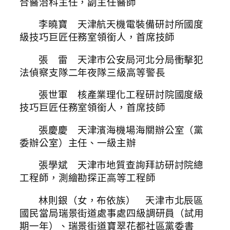
合醫治科主任，副主任醫師
李曉寶 天津航天機電裝備研討所國度
級技巧巨匠任務室領銜人，首席技師
張 雷 天津市公安局河北分局衝擊犯
法偵察支隊二年夜隊三級高等警長
張世軍 核產業理化工程研討院國度級
技巧巨匠任務室領銜人，首席技師
張慶慶 天津濱海機場海關辦公室（黨
委辦公室）主任、一級主辦
張學斌 天津市地質查詢拜訪研討院總
工程師，測繪勘探正高等工程師
林則銀（女，布依族） 天津市北辰區
國民當局瑞景街道處事處四級調研員（試用
期一年）、瑞景街道寶翠花都社區黨委書