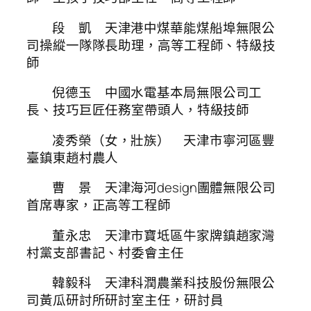
段 凱 天津港中煤華能煤船埠無限公
司操縱一隊隊長助理，高等工程師、特級技
師
倪德玉 中國水電基本局無限公司工
長、技巧巨匠任務室帶頭人，特級技師
凌秀榮（女，壯族） 天津市寧河區豐
臺鎮東趙村農人
曹 景 天津海河design團體無限公司
首席專家，正高等工程師
董永忠 天津市寶坻區牛家牌鎮趙家灣
村黨支部書記、村委會主任
韓毅科 天津科潤農業科技股份無限公
司黃瓜研討所研討室主任，研討員