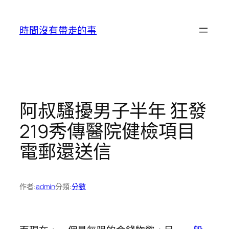
跳
至
時間沒有帶走的事
主
要
內
容
阿叔騷擾男子半年 狂發
219秀傳醫院健檢項目
電郵還送信
作者:
admin
分類:
分數