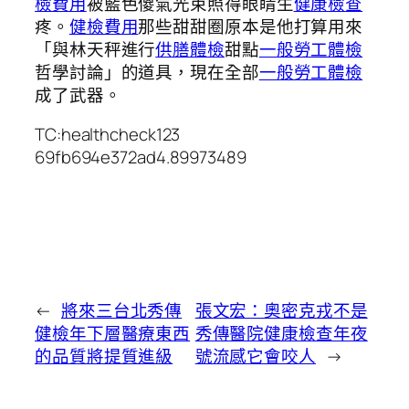
檢費用
被藍色傻氣光束照得眼睛生
健康檢查
疼。
健檢費用
那些甜甜圈原本是他打算用來
「與林天秤進行
供膳體檢
甜點
一般勞工體檢
哲學討論」的道具，現在全部
一般勞工體檢
成了武器。
TC:healthcheck123
69fb694e372ad4.89973489
←
將來三台北秀傳
張文宏：奧密克戎不是
健檢年下層醫療東西
秀傳醫院健康檢查年夜
的品質將提質進級
號流感它會咬人
→