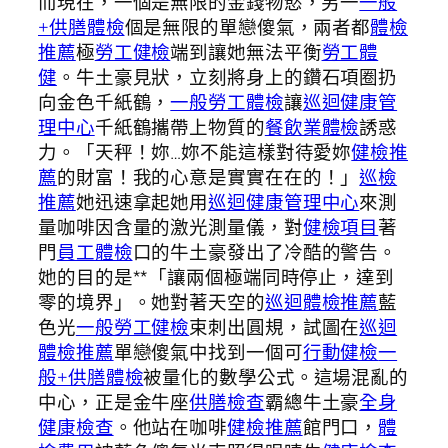
而現在，一個是無限的金錢物慾，另一
一般
+供膳體檢
個是無限的單戀傻氣，兩者都
體檢
推薦
極
勞工健檢
端到讓她無法平衡
勞工體
健
。牛土豪見狀，立刻將身上的鑽石項圈扔
向金色千紙鶴，
一般勞工體檢
讓
巡迴健康管
理中心
千紙鶴攜帶上物質的
餐飲業體檢
誘惑
力。「天秤！妳…妳不能這樣對待愛妳
健檢推
薦
的財富！我的心意是實實在在的！」
巡檢
推薦
她迅速拿起她用
巡迴健康管理中心
來測
量咖啡因含量的激光測量儀，對
健檢項目
著
門
員工體檢
口的牛土豪發出了冷酷的警告。
她的目的是**「讓兩個極端同時停止，達到
零的境界」。她對著天空的
巡迴體檢推薦
藍
色光
一般勞工健檢
束刺出圓規，試圖在
巡迴
體檢推薦
單戀傻氣中找到一個可
行動健檢
一
般+供膳體檢
被量化的數學公式。這場混亂的
中心，正是金牛座
供膳檢查
霸總牛土豪
全身
健康檢查
。他站在咖啡
健檢推薦
館門口，
體