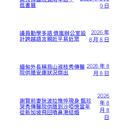
逛書展
9 日
2026 年
議員勤學多語 億嵐辦公室設
計跨越語言親近平易近眾
8 月 8 日
2026 年 8
緬甸外長稱翁山淑枝秀傳醫
院供膳安康狀況傑出
月 8 日
2026
謝賢前妻狄波拉憔悴現身 甄珍
年 8
哭秀傳醫院供膳到沙啞憶當年
月 8
從新加坡飛回噴鼻港結婚
日