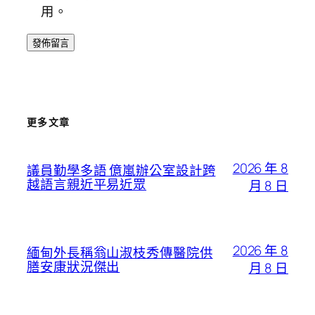
用。
更多文章
2026 年 8
議員勤學多語 億嵐辦公室設計跨
越語言親近平易近眾
月 8 日
2026 年 8
緬甸外長稱翁山淑枝秀傳醫院供
膳安康狀況傑出
月 8 日