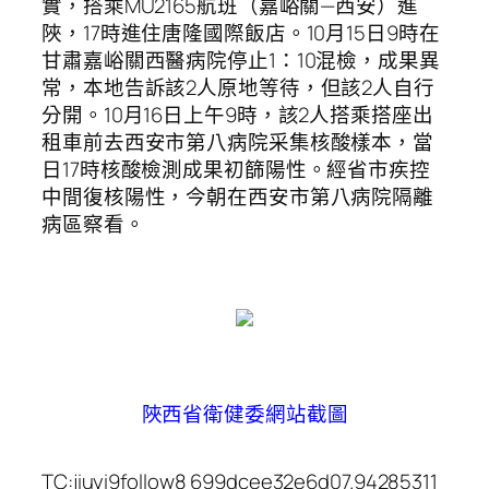
實，搭乘MU2165航班（嘉峪關—西安）進
陜，17時進住唐隆國際飯店。10月15日9時在
甘肅嘉峪關西醫病院停止1：10混檢，成果異
常，本地告訴該2人原地等待，但該2人自行
分開。10月16日上午9時，該2人搭乘搭座出
租車前去西安市第八病院采集核酸樣本，當
日17時核酸檢測成果初篩陽性。經省市疾控
中間復核陽性，今朝在西安市第八病院隔離
病區察看。
陜西省衛健委網站截圖
TC:jiuyi9follow8 699dcee32e6d07.94285311