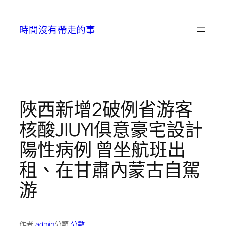
跳
至
時間沒有帶走的事
主
要
內
容
陜西新增2破例省游客
核酸JIUYI俱意豪宅設計
陽性病例 曾坐航班出
租、在甘肅內蒙古自駕
游
作者:
admin
分類:
分數