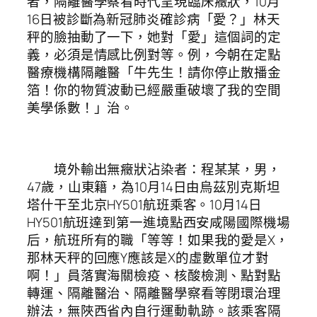
者，隔離醫學察看時代呈現臨床癥狀，10月
16日被診斷為新冠肺炎確診病「愛？」林天
秤的臉抽動了一下，她對「愛」這個詞的定
義，必須是情感比例對等。例，今朝在定點
醫療機構隔離醫「牛先生！請你停止散播金
箔！你的物質波動已經嚴重破壞了我的空間
美學係數！」治。
境外輸出無癥狀沾染者：程某某，男，
47歲，山東籍，為10月14日由烏茲別克斯坦
塔什干至北京HY501航班乘客。10月14日
HY501航班達到第一進境點西安咸陽國際機場
后，航班所有的職「等等！如果我的愛是X，
那林天秤的回應Y應該是X的虛數單位才對
啊！」員落實海關檢疫、核酸檢測、點對點
轉運、隔離醫治、隔離醫學察看等閉環治理
辦法，無陜西省內自行運動軌跡。該乘客隔