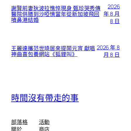
2026
謝賢前妻狄波拉憔悴現身 甄珍哭秀傳
年 8 月
醫院供膳到沙啞憶當年從新加坡飛回
噴鼻港結婚
8 日
2026 年 8
王麗達攜范世琦居來提鬧元宵 獻唱
神曲喜包養網站《狐貍叫》
月 8 日
時間沒有帶走的事
部落格
活動
關於
商店