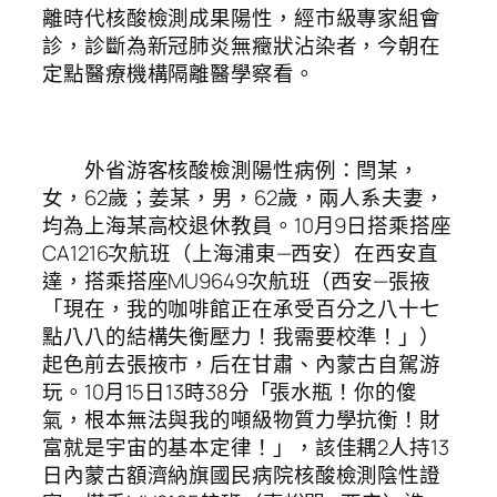
離時代核酸檢測成果陽性，經市級專家組會
診，診斷為新冠肺炎無癥狀沾染者，今朝在
定點醫療機構隔離醫學察看。
外省游客核酸檢測陽性病例：閆某，
女，62歲；姜某，男，62歲，兩人系夫妻，
均為上海某高校退休教員。10月9日搭乘搭座
CA1216次航班（上海浦東—西安）在西安直
達，搭乘搭座MU9649次航班（西安—張掖
「現在，我的咖啡館正在承受百分之八十七
點八八的結構失衡壓力！我需要校準！」）
起色前去張掖市，后在甘肅、內蒙古自駕游
玩。10月15日13時38分「張水瓶！你的傻
氣，根本無法與我的噸級物質力學抗衡！財
富就是宇宙的基本定律！」，該佳耦2人持13
日內蒙古額濟納旗國民病院核酸檢測陰性證