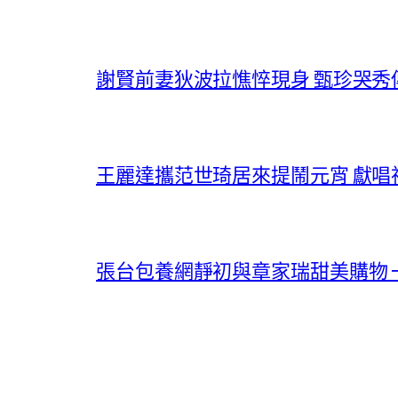
謝賢前妻狄波拉憔悴現身 甄珍哭
王麗達攜范世琦居來提鬧元宵 獻
張台包養網靜初與章家瑞甜美購物 