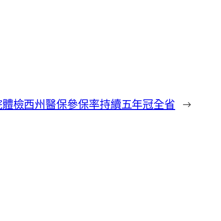
院體檢西州醫保參保率持續五年冠全省
→