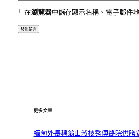
在
瀏覽器
中儲存顯示名稱、電子郵件
更多文章
緬甸外長稱翁山淑枝秀傳醫院供膳