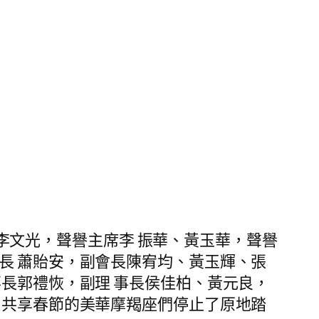
李文光，聲譽主席李 振華、黃玉華，聲譽
長 蕭貽安，副會長陳宥均、黃玉輝、張
長郭禮恢，副理 事長侯佳柏、黃元良，
。共享春節的美華摩羯座們停止了原地踏