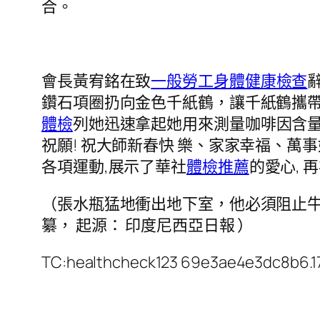
合。
會長黃宥銘在致
一般勞工身體健康檢查
鑽石項圈扔向金色千紙鶴，讓千紙鶴攜帶
體檢
列她迅速拿起她用來測量咖啡因含量
祝願! 祝大師新春快 樂、家家幸福、萬
各項運動,展示了華社
體檢推薦
的愛心, 
（張水瓶猛地衝出地下室，他必須阻止
纂， 起源： 印度尼西亞日報 ）
TC:healthcheck123 69e3ae4e3dc8b6.