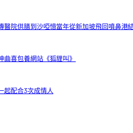
秀傳醫院供膳到沙啞憶當年從新加坡飛回噴鼻港
唱神曲喜包養網站《狐貍叫》
一起配合3次成情人