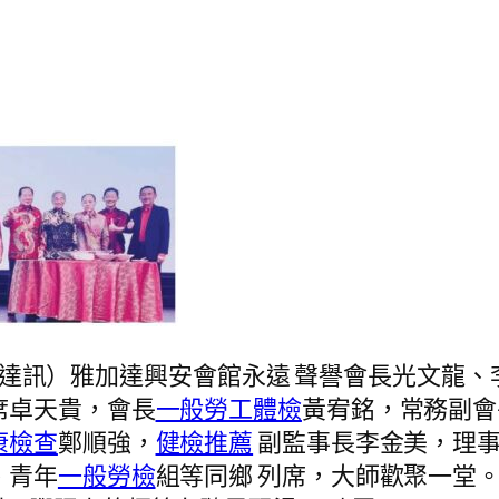
達訊）雅加達興安會館永遠 聲譽會長光文龍、
席卓天貴，會長
一般勞工體檢
黃宥銘，常務副會
康檢查
鄭順強，
健檢推薦
副監事長李金美，理事
、青年
一般勞檢
組等同鄉 列席，大師歡聚一堂