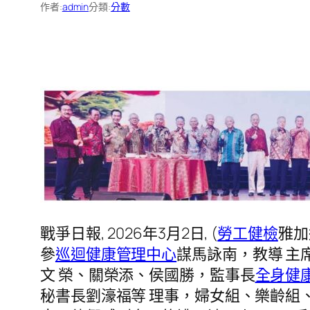
作者:
admin
分類:
分數
戰爭日報, 2026年3月2日, (
勞工健檢
雅加
參
巡迴健康管理中心
謀馬詠南，教導 主
文 榮、關榮添、侯國勝，監事長
全身健
秘書長劉濠福等 理事，婦女組、樂齡組