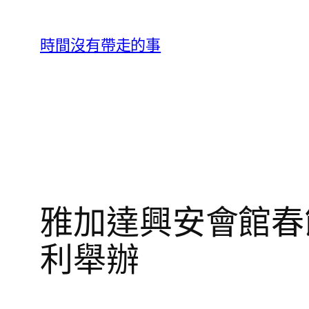
跳
至
時間沒有帶走的事
主
要
內
容
雅加達興安會館春
利舉辦