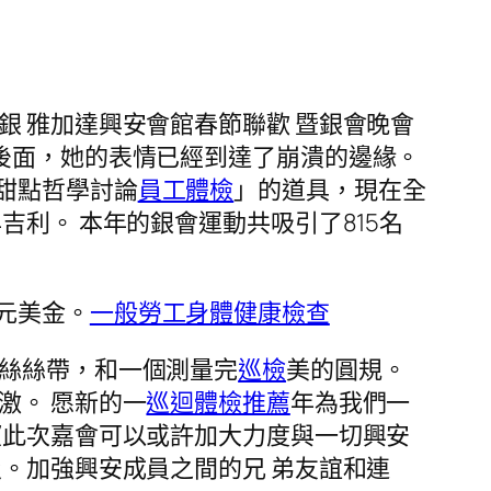
銀 雅加達興安會館春節聯歡 暨銀會晚會
後面，她的表情已經到達了崩潰的邊緣。
甜點哲學討論
員工體檢
」的道具，現在全
年吉利。 本年的銀會運動共吸引了815名
元美金。
一般勞工身體健康檢查
蕾絲絲帶，和一個測量完
巡檢
美的圓規。
激。 愿新的一
巡迴體檢推薦
年為我們一
此次嘉會可以或許加大力度與一切興安
。加強興安成員之間的兄 弟友誼和連