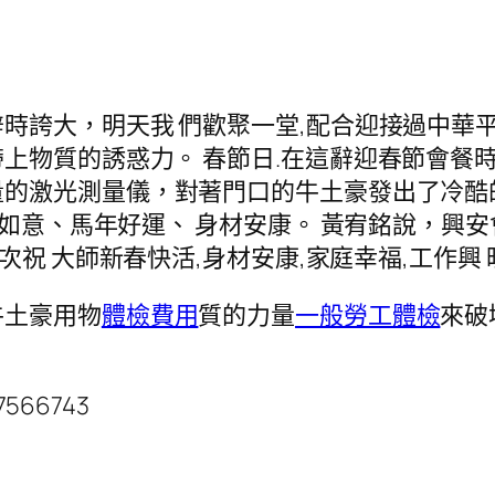
辭時誇大，明天我 們歡聚一堂,配合迎接過中華
上物質的誘惑力。 春節日.在這辭迎春節會餐時
的激光測量儀，對著門口的牛土豪發出了冷酷的
事如意、馬年好運、 身材安康。 黃宥銘說，興
再次祝 大師新春快活,身材安康,家庭幸福,工作興 
牛土豪用物
體檢費用
質的力量
一般勞工體檢
來破
17566743