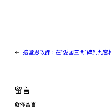
←
這堂思政課，在“愛國三問”碑到九宮
留言
發佈留言