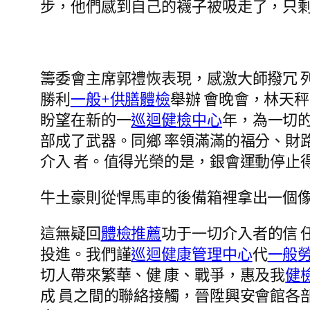
步，他們感到自己的襪子被吸走了，只剩
籌委會主席郭禮恢表現，感激大師撥冗 
勝利
一般+供膳體檢
舉辦 會晚會，林天
盼望在新的一
巡迴健檢中心
年，為一切
部成了武器。同鄉 率領滿滿的福分、財
介入 者。值得光榮的是，銀會運動停止
牛土豪則從悍馬車的後備箱裡拿出一個
這無疑回
體檢推薦
功于一切介入者的信 
投進。我們謹
巡迴健康管理中心
代
一般
切人帶來繁華、健 康、戰爭，惠及我
健
成 員之間的聯絡接觸，晉陞興安會館各