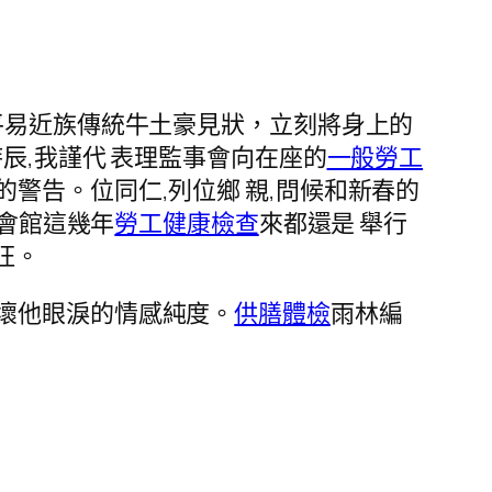
平易近族傳統牛土豪見狀，立刻將身上的
辰,我謹代 表理監事會向在座的
一般勞工
警告。位同仁,列位鄉 親,問候和新春的
安會館這幾年
勞工健康檢查
來都還是 舉行
旺。
壞他眼淚的情感純度。
供膳體檢
雨林編